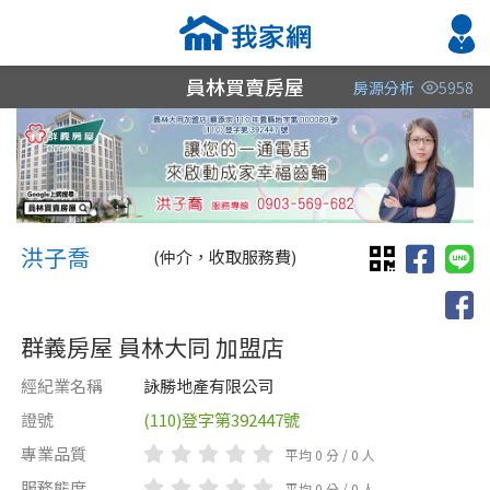
員林買賣房屋
房源分析
5958
縣市
縣市
縣市
區域
區域
區域
不限
不限
不限
不限
不限
不限
洪子喬 子喬
彰化縣
彰化縣
彰化縣
洪子喬
(仲介，收取服務費)
群義房屋 員林大同 加盟店
經紀業名稱
詠勝地產有限公司
證號
(110)登字第392447號
類型(可複選)
售價
類型(可複選)
專業品質
平均 0 分 / 0 人
不拘
不拘
電梯大樓
整層住家
獨立套房
套房
別墅
服務態度
平均 0 分 / 0 人