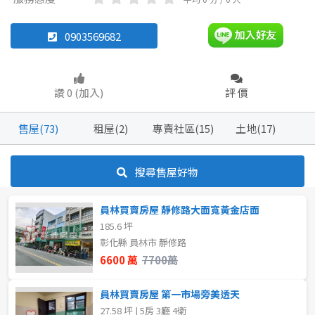
透天厝
華廈
店面
其他
0903569682
坪數
不拘
20坪以下
坪數
讚 0 (加入)
評 價
不拘
20坪以下
40~50 坪
售屋(73)
租屋(2)
專賣社區(15)
土地(17)
20~30 坪
30~40 坪
~
坪
搜尋售屋好物
40~50 坪
50~60 坪
樓層
員林買賣房屋 靜修路大面寬黃金店面
60~70 坪
70~80 坪
185.6 坪
不拘
5~10樓
彰化縣 員林市 靜修路
80坪以上
6600 萬
7700萬
11~20樓
~
坪
員林買賣房屋 第一市場旁美透天
~
樓
27.58 坪 | 5房 3廳 4衛