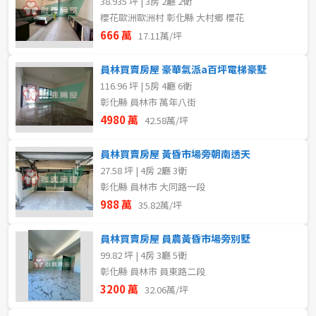
38.935 坪 | 3房 2廳 2衛
櫻花歐洲歐洲村 彰化縣 大村鄉 櫻花
666 萬
17.11萬/坪
員林買賣房屋 豪華氣派a百坪電梯豪墅
116.96 坪 | 5房 4廳 6衛
彰化縣 員林市 萬年八街
4980 萬
42.58萬/坪
員林買賣房屋 黃昏市場旁朝南透天
27.58 坪 | 4房 2廳 3衛
彰化縣 員林市 大同路一段
988 萬
35.82萬/坪
員林買賣房屋 員農黃昏市場旁別墅
99.82 坪 | 4房 3廳 5衛
彰化縣 員林市 員東路二段
3200 萬
32.06萬/坪