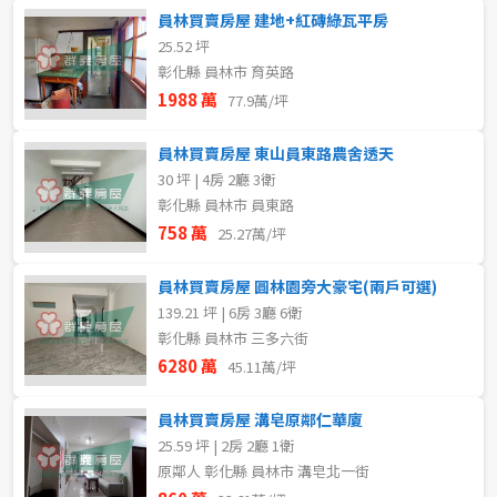
員林買賣房屋 建地+紅磚綠瓦平房
25.52 坪
彰化縣 員林市 育英路
1988 萬
77.9萬/坪
員林買賣房屋 東山員東路農舍透天
30 坪 | 4房 2廳 3衛
彰化縣 員林市 員東路
758 萬
25.27萬/坪
員林買賣房屋 圓林園旁大豪宅(兩戶可選)
139.21 坪 | 6房 3廳 6衛
彰化縣 員林市 三多六街
6280 萬
45.11萬/坪
員林買賣房屋 溝皂原鄰仁華廈
25.59 坪 | 2房 2廳 1衛
原鄰人 彰化縣 員林市 溝皂北一街