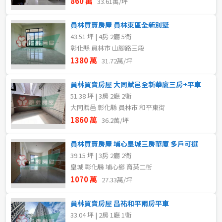
860 萬
33.61萬/坪
員林買賣房屋 員林東區全新別墅
43.51 坪 | 4房 2廳 5衛
彰化縣 員林市 山腳路三段
1380 萬
31.72萬/坪
員林買賣房屋 大同賦邑全新華廈三房+平車
51.38 坪 | 3房 2廳 2衛
大同賦邑 彰化縣 員林市 和平東街
1860 萬
36.2萬/坪
員林買賣房屋 埔心皇城三房華廈 多戶可選
39.15 坪 | 3房 2廳 2衛
皇城 彰化縣 埔心鄉 育英二街
1070 萬
27.33萬/坪
員林買賣房屋 昌祐和平兩房平車
33.04 坪 | 2房 1廳 1衛