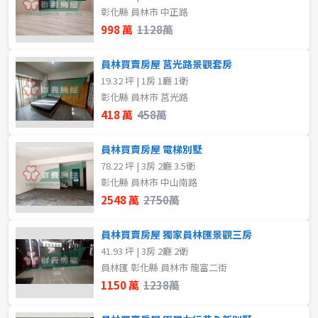
彰化縣 員林市 中正路
樓層
998 萬
1128萬
格局
不拘
1樓
員林買賣房屋 莒光路景觀套房
不拘
2房
19.32 坪 | 1房 1廳 1衛
2樓
3樓
彰化縣 員林市 莒光路
418 萬
458萬
租金(元)
4樓
5~10樓
員林買賣房屋 電梯別墅
11~20樓
21樓以上
78.22 坪 | 3房 2廳 3.5衛
彰化縣 員林市 中山南路
2548 萬
2750萬
~
樓
員林買賣房屋 獨家員林匯景觀三房
41.93 坪 | 3房 2廳 2衛
格局
員林匯 彰化縣 員林市 龍富二街
1150 萬
1238萬
不拘
1房