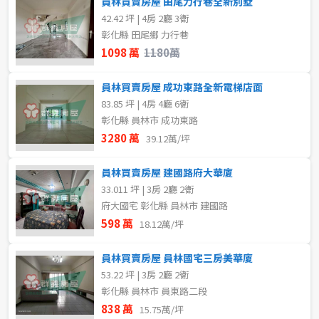
員林買賣房屋 田尾力行巷全新別墅
2房
3房
42.42 坪 | 4房 2廳 3衛
彰化縣 田尾鄉 力行巷
4房
5房以上
1098 萬
1180萬
員林買賣房屋 成功東路全新電梯店面
屋齡
83.85 坪 | 4房 4廳 6衛
彰化縣 員林市 成功東路
不拘
3280 萬
39.12萬/坪
員林買賣房屋 建國路府大華廈
售價
33.011 坪 | 3房 2廳 2衛
府大國宅 彰化縣 員林市 建國路
598 萬
18.12萬/坪
員林買賣房屋 員林國宅三房美華廈
53.22 坪 | 3房 2廳 2衛
彰化縣 員林市 員東路二段
838 萬
15.75萬/坪