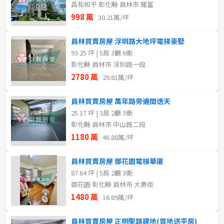
昌祐和平 彰化縣 員林市 龍富
998 萬
30.21萬/坪
員林買賣房屋 浮圳路大地坪電梯豪墅
93.25 坪 | 5房 3廳 6衛
彰化縣 員林市 浮圳路一段
2780 萬
29.81萬/坪
員林買賣房屋 萬年路旁邊間透天
25.17 坪 | 3房 2廳 3衛
彰化縣 員林市 中山路二段
1180 萬
46.88萬/坪
員林買賣房屋 御花園電梯華廈
87.64 坪 | 5房 2廳 3衛
御花園 彰化縣 員林市 大勇街
1480 萬
16.89萬/坪
員林買賣房屋 正明聖路建地(買地送平房)