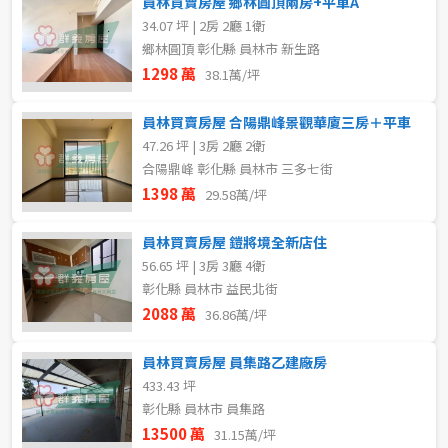
員林買賣房屋 鄉林圓頂兩房+平車A
34.07 坪 | 2房 2廳 1衛
鄉林圓頂 彰化縣 員林市 新生路
1298 萬
38.1萬/坪
員林買賣房屋 合陽鼎峰景觀華廈三房＋平車
47.26 坪 | 3房 2廳 2衛
合陽鼎峰 彰化縣 員林市 三多七街
1398 萬
29.58萬/坪
員林買賣房屋 鎧將境全新店住
56.65 坪 | 3房 3廳 4衛
彰化縣 員林市 益民北街
2088 萬
36.86萬/坪
員林買賣房屋 員集路乙建廠房
433.43 坪
彰化縣 員林市 員集路
13500 萬
31.15萬/坪