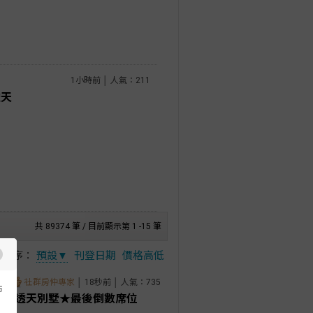
1小時前 │ 人氣：211
透天
共 89374 筆 / 目前顯示第 1 -15 筆
排序：
預設▼
刊登日期
價格高低
社群房仲專家
│ 18秒前 │ 人氣：735
市
價買透天別墅★最後倒數席位