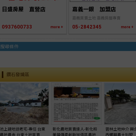
日盛房屋　直營店
嘉義一銀　加盟店
嘉義買賣土地 嘉義房屋專賣
0937600733
05-2842345
more +
more +
搜尋條件
鑽石發燒區
池上建地送老宅-專任 台東
彰化農地買賣達人-彰化和
雲林土地仲介 興
農地農舍 台東土地買賣
美鎮傳產創新加值區農地
西螺興農大別墅