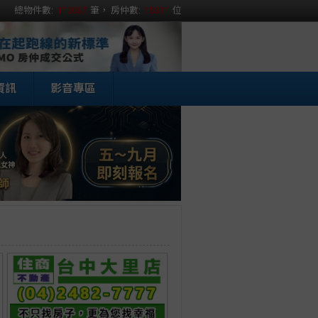
總物件數:
112067
筆， 房仲數:
15331
位
資訊
影音專區