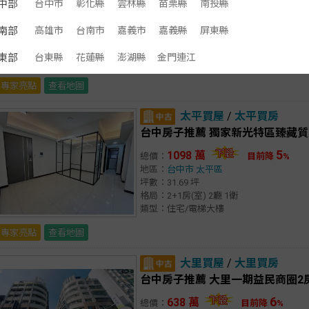
中部
台中市
彰化縣
雲林縣
苗栗縣
南投縣
1438 萬
總價：
地區：
台中市
清水區
南部
高雄市
台南市
嘉義市
嘉義縣
屏東縣
坪數：40 坪
格局：3房(室) 2廳 3衛
東部
台東縣
花蓮縣
澎湖縣
金門連江
類型：住宅/別墅
專家亮點
查看地圖
太平買屋
/
太平買房
台中房子推薦 獨家新光特區臻藏質
5
1098 萬
總價：
目前降
%
地區：
台中市
太平區
坪數：31.69 坪
格局：2+1房(室) 2廳 1衛
類型：住宅/電梯大樓
專家亮點
查看地圖
大里買屋
/
大里買房
台中房子推薦 大里一期益民商圈2
6
638 萬
總價：
目前降
%