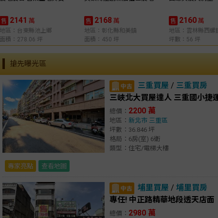
2141
2168
2160
萬
萬
萬
售
售
售
地區：台東縣池上鄉
地區：彰化縣和美鎮
地區：雲林縣西螺
面積：278.06 坪
面積：450 坪
坪數：56 坪
搶先曝光區
三重買屋
/
三重買房
三峽北大買屋達人 三重國小捷
2200 萬
總價：
地區：
新北市
三重區
坪數：36.846 坪
格局：6房(室) 6衛
類型：住宅/電梯大樓
專家亮點
查看地圖
埔里買屋
/
埔里買房
專任! 中正路精華地段透天店面
2980 萬
總價：