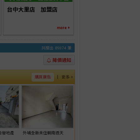
台中大里店　加盟店
more +
共搜出
89374
筆
降價通知
|
購買廣告
更多 +
合發地產
外埔全新未住朝南透天