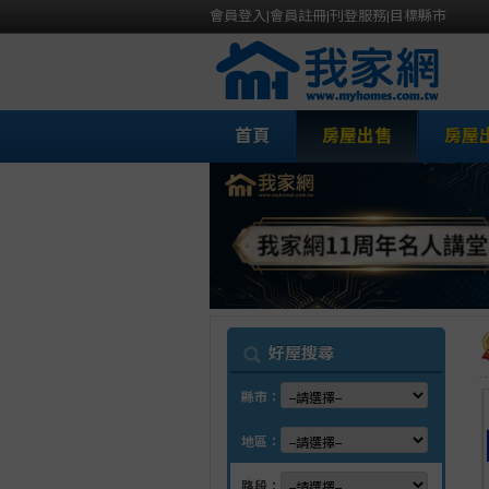
會員登入
|
會員註冊
|
刊登服務
|
目標縣市
首頁
房屋出售
房屋
我
好屋搜尋
縣市：
地區：
路段：