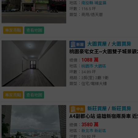
地區：
南投縣
埔里鎮
坪數：116.5 坪
類型：商用/透天厝
專家亮點
查看地圖
大園買屋
/
大園買房
桃園豪宅女王~大園雙子城景觀
1088 萬
總價：
地區：
桃園市
大園區
坪數：34.89 坪
格局：2房(室) 2廳 1衛
類型：住宅/電梯大樓
專家亮點
查看地圖
新莊買屋
/
新莊買房
A4副都心站 遠雄新宿兩房車 近宏
3580 萬
總價：
地區：
新北市
新莊區
坪數：59.82 坪