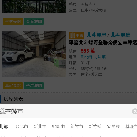
格局：開放空間
類型：住宅/電梯大樓
專家亮點
查看地圖
北斗買屋
/
北斗買房
專簽北斗螺青全聯旁便宜車庫
558 萬
總價：
地區：
彰化縣
北斗鎮
坪數：31 坪
格局：3房(室) 2廳 2衛
類型：住宅/透天厝
專家亮點
查看地圖
房屋列表
選擇縣市
顯示：
文字
圖文
清水買屋
/
清水買房
北部
台北市
新北市
桃園市
新竹市
新竹縣
宜蘭縣
基隆
台中房子推薦 獨家清水觀止-大樓