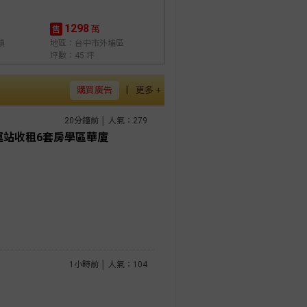
1298
萬
售
鎮
地區：台中市外埔區
坪數：45 坪
|
購買廣告
更多 +
20分鐘前 │ 人氣：279
運站收租6套房學區華廈
1小時前 │ 人氣：104