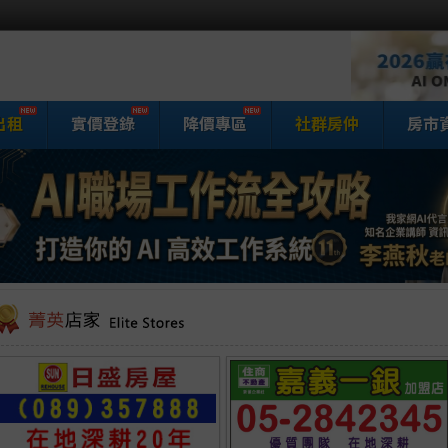
出租
實價登錄
降價專區
社群房仲
房市
家網房屋買賣