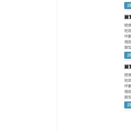
麗
總
地
坪數
格局
類
麗
總
地
坪數
格局
類