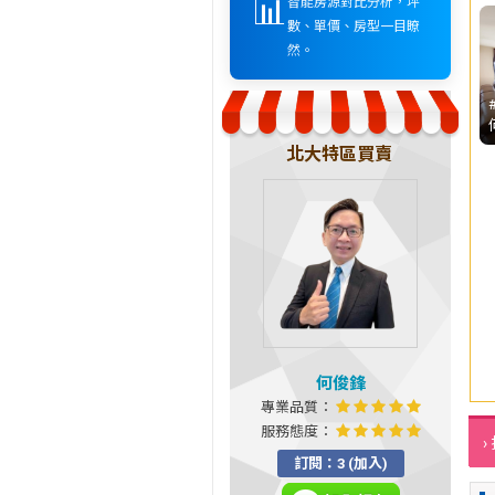
📊
智能房源對比分析，坪
數、單價、房型一目瞭
然。
北大特區買賣
何俊鋒
專業品質：
服務態度：
›
訂閱：3 (加入)