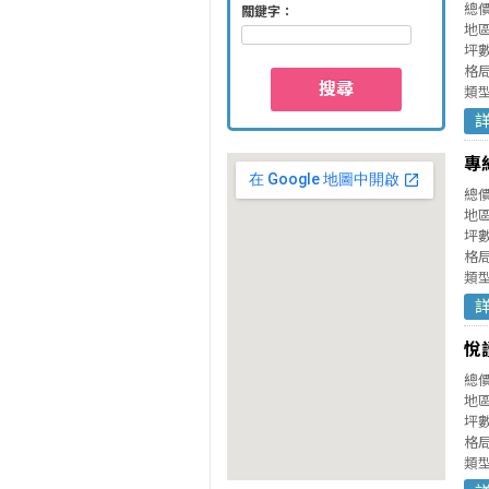
總
關鍵字：
地
坪數
格局
搜尋
類
專
總
地
坪數
格局
類
悅
總
地
坪數
格局
類