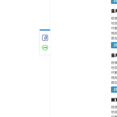
皇
總
地
坪數
格局
類
皇
總
地
坪數
格局
類
麗
總
地