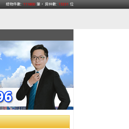
總物件數:
111800
筆， 房仲數:
15331
位