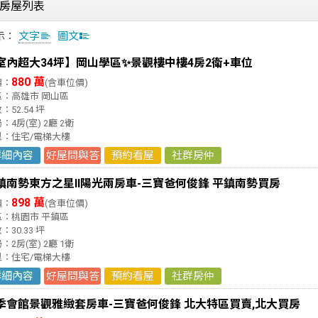
房屋列表
示：
文字
圖文
室內超大34坪】岡山學區✨景觀樓中樓4房2衛+車位
880 萬
價：
(含車位價)
區：高雄市 岡山區
：52.54 坪
：4房(室) 2廳 2衛
型：住宅/電梯大樓
詳細內容
好屋問與答
預約看屋
社群房仲
鎮南勢東方之星Ⅱ陽光兩房車-三寶爸何俊鋒 平鎮南勢買房
898 萬
價：
(含車位價)
區：桃園市 平鎮區
：30.33 坪
：2房(室) 2廳 1衛
型：住宅/電梯大樓
詳細內容
好屋問與答
預約看屋
社群房仲
季會館景觀雅緻套房車-三寶爸何俊鋒 北大特區買賣,北大買房