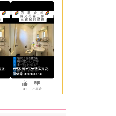
賣-
#我家網 #北大特區買賣-
何俊鋒-0915000996
39
不喜歡