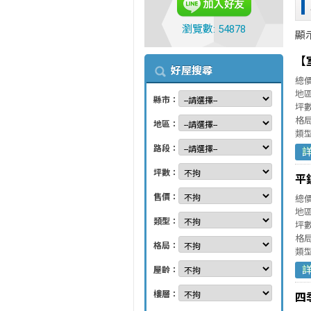
瀏覽數: 54878
顯
【
好屋搜尋
總
地
縣市：
坪數
格局
地區：
類
路段：
坪數：
平
售價：
總
地
類型：
坪數
格局
格局：
類
屋齡：
樓層：
四