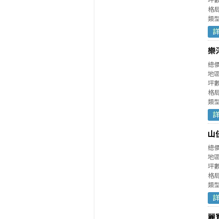
坪數
格局
類
樂
總
地
坪數
格局
類
山
總
地
坪數
格局
類
麗