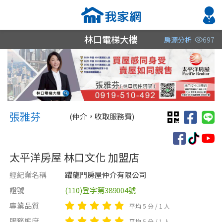
林口電梯大樓
房源分析
697
縣市
縣市
縣市
區域
區域
區域
不限
不限
不限
不限
不限
不限
張雅芬 張雅芬
桃園市
桃園市
張雅芬
(仲介，收取服務費)
新北市
新北市
太平洋房屋 林口文化 加盟店
台北市
經紀業名稱
躍龍門房屋仲介有限公司
證號
(110)登字第389004號
類型(可複選)
售價
類型(可複選)
專業品質
平均 5 分 / 1 人
不拘
不拘
電梯大樓
整層住家
華廈
店面
辦公
服務態度
平均 5 分 / 1 人