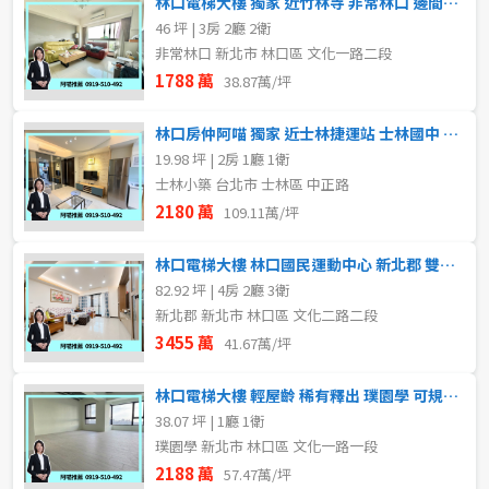
林口電梯大樓 獨家 近竹林寺 非常林口 邊間採光樹梢3房平車
46 坪 | 3房 2廳 2衛
非常林口 新北市 林口區 文化一路二段
售價
1788 萬
38.87萬/坪
林口房仲阿喵 獨家 近士林捷運站 士林國中 小築邊間美妝2房
19.98 坪 | 2房 1廳 1衛
士林小築 台北市 士林區 中正路
2180 萬
109.11萬/坪
林口電梯大樓 林口國民運動中心 新北郡 雙主臥邊間4房平車
82.92 坪 | 4房 2廳 3衛
新北郡 新北市 林口區 文化二路二段
3455 萬
41.67萬/坪
林口電梯大樓 輕屋齡 稀有釋出 璞園學 可規劃2房 有平車
38.07 坪 | 1廳 1衛
璞園學 新北市 林口區 文化一路一段
2188 萬
57.47萬/坪