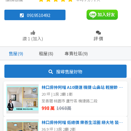
住辦
0919510492
坪數
不拘
20坪以下
坪數
讚 1 (加入)
評 價
不拘
20坪以下
20~30 坪
30~40 坪
售屋(9)
租屋(8)
專賣社區(9)
20~30 坪
30~40 坪
40~50 坪
80坪以上
搜尋售屋好物
40~50 坪
60~70 坪
~
坪
林口房仲阿喵 A10捷運 機捷 山鼻站 輕屋齡 陽台一房
70~80 坪
20 坪 | 1房 2廳 1衛
樓層
至善琚 桃園市 蘆竹區 機捷路二段
~
坪
998 萬
1068萬
不拘
2樓
林口房仲阿喵 低總價 樂善生活圈 綠大地 裝潢3房平車公園宅
3樓
5~10樓
樓層
36.9 坪 | 3房 2廳 2衛