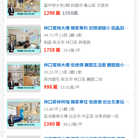
富中綠大地2期 桃園市 龜山區 文善街
不拘
2樓
11~20樓
1298 萬
1358萬
3樓
5~10樓
~
樓
林口電梯大樓 獨家專約 近頭湖國小 鉑晶前後陽台採光3房平車
44.73 坪 | 3房 2廳 2衛
11~20樓
鉑晶 新北市 林口區 民權路
格局
1758 萬
39.3萬/坪
~
樓
不拘
1房
林口電梯大樓 低總價 麗園生活圈 麗園國小 國宅3房公園宅
30.23 坪 | 3房 2廳 1衛
2房
3房
陽光國宅 新北市 林口區 麗園二街
格局
998 萬
33.01萬/坪
不拘
2房
4房
林口房仲阿喵 獨家專任 低總價 近台北車站 高樓採光精品宅
13.86 坪 | 1廳 1衛
亞洲廣場大樓 台北市 中正區 忠孝西路一段
租金(元)
屋齡
1360 萬
98.12萬/坪
不拘