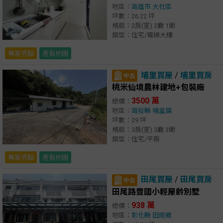
地區：
高雄市
大社區
坪數：26.22 坪
格局：2房(室) 2廳 1衛
類型：住宅/電梯大樓
專家亮點
查看地圖
埔里買屋
/
埔里買房
桃米仙境農林建地+包裝廠
3500 萬
總價：
地區：
南投縣
埔里鎮
坪數：29 坪
格局：3房(室) 3廳 3衛
類型：住宅/平房
專家亮點
查看地圖
田尾買屋
/
田尾買房
田尾路豐國小輕屋齡別墅
938 萬
總價：
地區：
彰化縣
田尾鄉