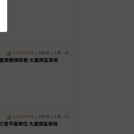
社群房仲專家
│ 43秒前 │ 人氣：42
套房整棟收租 大里南區房地
社群房仲專家
│ 43秒前 │ 人氣：52
三房平面車位 大里南區房地