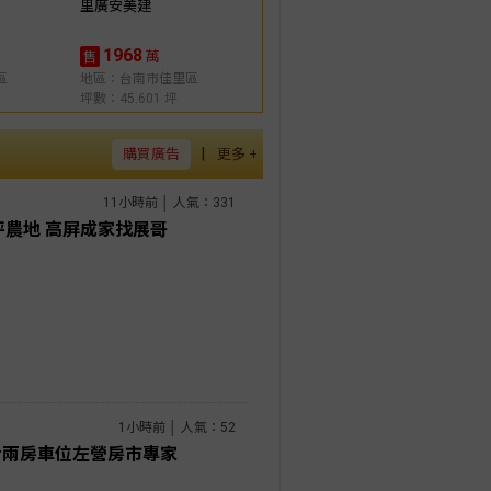
里廣安美建
1968
萬
售
區
地區：台南市佳里區
坪數：45.601 坪
|
購買廣告
更多 +
11小時前 │ 人氣：331
坪農地 高屏成家找展哥
1小時前 │ 人氣：52
#兩房車位左營房市專家