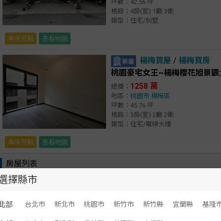
坪數：42.56 坪
格局：4房(室) 1廳 3衛
類型：住宅/別墅
專家亮點
查看地圖
楊梅買屋
/
楊梅買房
桃園豪宅女王~楊梅櫻花旭景觀
1258 萬
總價：
地區：
桃園市
楊梅區
坪數：45.76 坪
格局：3房(室) 2廳 2衛
類型：住宅/電梯大樓
專家亮點
查看地圖
房屋列表
選擇縣市
顯示：
文字
圖文
南區買屋
/
南區買房
北部
台北市
新北市
桃園市
新竹市
新竹縣
宜蘭縣
基隆
台中中興大學正南門路吃市透天店