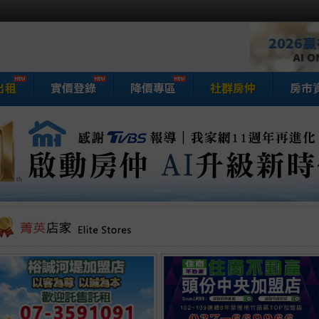
出租
實價登錄
降價專區
社群房仲
房市
家網房屋買賣