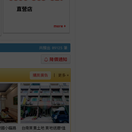
    　直營店
more +
共搜出
89125
筆
降價通知
|
購買廣告
更多 +
埤國小臨路
台南買賣土地 買地送厝!佳