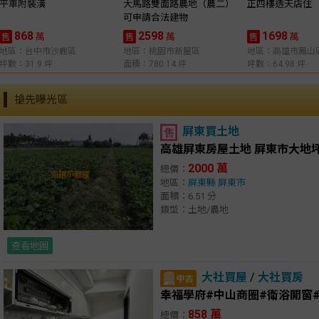
平車附裝潢
大馬路雙面路農地（農二）
正四樓透天店住
可申請合法建物
868
2598
1698
萬
萬
萬
售
售
售
地區：台中市沙鹿區
地區：桃園市新屋區
地區：高雄市鳳山
坪數：31.9 坪
面積：780.14 坪
坪數：64.98 坪
搶先曝光區
屏東買土地
高雄屏東房屋土地 屏東市大地
2000 萬
總價：
地區：
屏東縣
屏東市
面積：6.51 分
類型：土地/農地
查看地圖
大社買屋
/
大社買房
幸福學府#中山商圈#衛浴開窗
858 萬
總價：