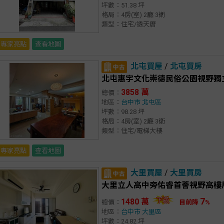
坪數：51.38 坪
格局：4房(室) 2廳 3衛
類型：住宅/透天厝
專家亮點
查看地圖
北屯買屋
/
北屯買房
北屯惠宇文化崇德民俗公園視野獨
3858 萬
總價：
地區：
台中市
北屯區
坪數：98.28 坪
格局：4房(室) 2廳 3衛
類型：住宅/電梯大樓
專家亮點
查看地圖
大里買屋
/
大里買房
大里立人高中旁佑睿首薈視野高樓
7
1480 萬
總價：
目前降
%
地區：
台中市
大里區
坪數：24.82 坪