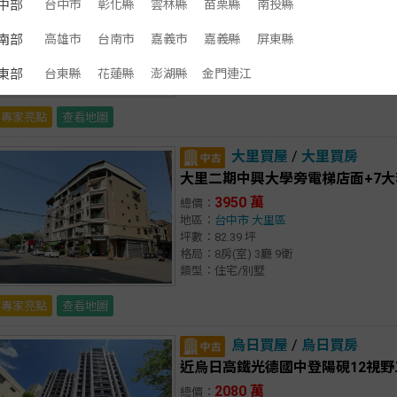
中部
台中市
彰化縣
雲林縣
苗栗縣
南投縣
2588 萬
總價：
地區：
台中市
南區
南部
高雄市
台南市
嘉義市
嘉義縣
屏東縣
坪數：38.06 坪
格局：5房(室) 2廳 2衛
東部
台東縣
花蓮縣
澎湖縣
金門連江
類型：住宅/透天厝
專家亮點
查看地圖
大里買屋
/
大里買房
大里二期中興大學旁電梯店面+7大
3950 萬
總價：
地區：
台中市
大里區
坪數：82.39 坪
格局：8房(室) 3廳 9衛
類型：住宅/別墅
專家亮點
查看地圖
烏日買屋
/
烏日買房
近烏日高鐵光德國中登陽硯12視野
2080 萬
總價：