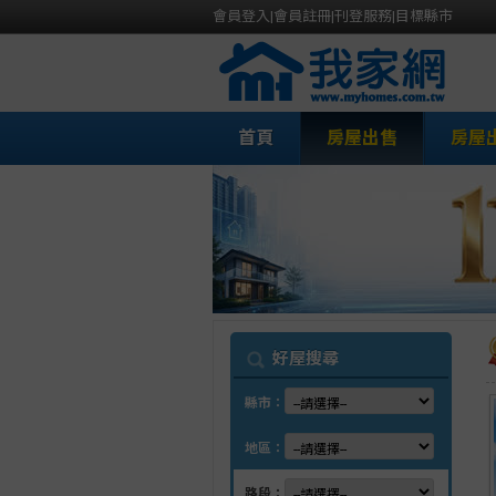
會員登入
|
會員註冊
|
刊登服務
|
目標縣市
首頁
房屋出售
房屋
我
好屋搜尋
縣市：
地區：
路段：