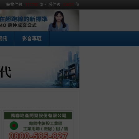
總物件數:
111792
筆， 房仲數:
15331
位
資訊
影音專區