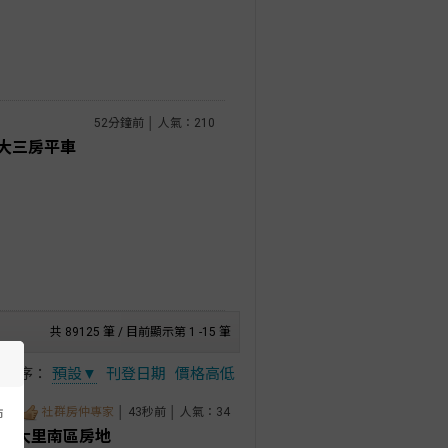
52分鐘前 │ 人氣：210
大三房平車
共 89125 筆 / 目前顯示第 1 -15 筆
排序：
預設▼
刊登日期
價格高低
社群房仲專家
│ 43秒前 │ 人氣：34
市
面 大里南區房地