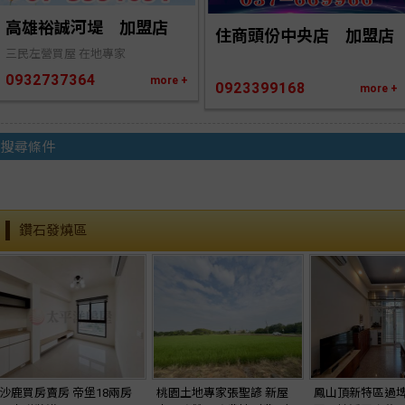
高雄裕誠河堤　加盟店
住商頭份中央店　加盟店
三民左營買屋 在地專家
0932737364
more +
0923399168
more +
搜尋條件
鑽石發燒區
沙鹿買房賣房 帝堡18兩房
桃園土地專家張聖諺 新屋
鳳山頂新特區過