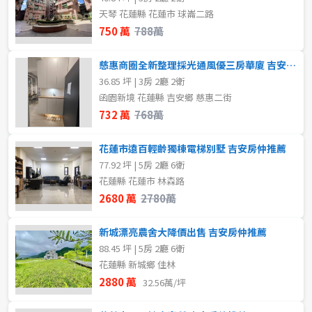
天琴 花蓮縣 花蓮市 球崙二路
750 萬
788萬
慈惠商圈全新整理採光通風優三房華廈 吉安房仲推薦
36.85 坪 | 3房 2廳 2衛
函園新境 花蓮縣 吉安鄉 慈惠二街
732 萬
768萬
花蓮市遠百輕齡獨棟電梯別墅 吉安房仲推薦
77.92 坪 | 5房 2廳 6衛
花蓮縣 花蓮市 林森路
2680 萬
2780萬
新城漂亮農舍大降價出售 吉安房仲推薦
88.45 坪 | 5房 2廳 6衛
花蓮縣 新城鄉 佳林
2880 萬
32.56萬/坪