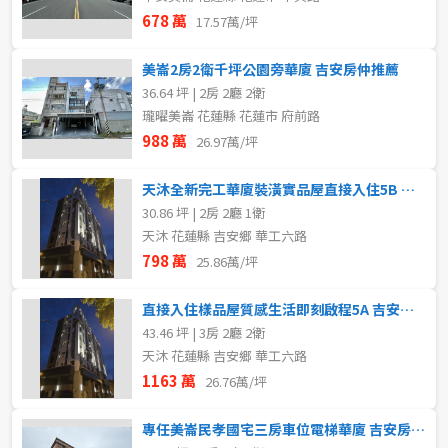
678 萬
17.57萬/坪
美崙2房2衛千坪公園旁華廈 吉安房仲推薦
36.64 坪 | 2房 2廳 2衛
瓏曜美崙 花蓮縣 花蓮市 府前路
988 萬
26.97萬/坪
天沐全新完工華廈裝潢實品屋直接入住5B 吉安房仲推薦
30.86 坪 | 2房 2廳 1衛
天沐 花蓮縣 吉安鄉 華工六路
798 萬
25.86萬/坪
直接入住樣品屋質感生活即刻啟程5A 吉安房仲推薦
43.46 坪 | 3房 2廳 2衛
天沐 花蓮縣 吉安鄉 華工六路
1163 萬
26.76萬/坪
專任美崙民孝國宅三房車位電梯華廈 吉安房仲推薦