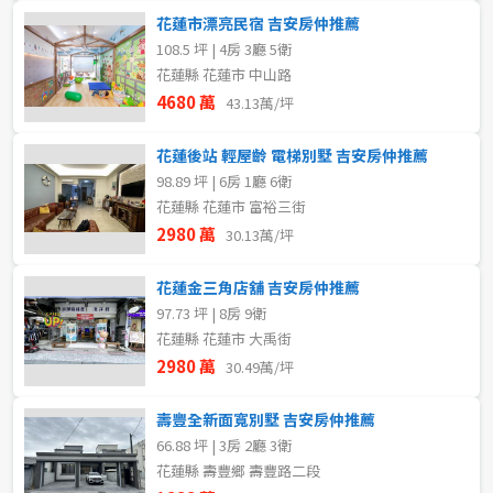
花蓮市漂亮民宿 吉安房仲推薦
108.5 坪 | 4房 3廳 5衛
花蓮縣 花蓮市 中山路
4680 萬
43.13萬/坪
花蓮後站 輕屋齡 電梯別墅 吉安房仲推薦
98.89 坪 | 6房 1廳 6衛
花蓮縣 花蓮市 富裕三街
2980 萬
30.13萬/坪
花蓮金三角店舖 吉安房仲推薦
97.73 坪 | 8房 9衛
花蓮縣 花蓮市 大禹街
2980 萬
30.49萬/坪
壽豐全新面寬別墅 吉安房仲推薦
66.88 坪 | 3房 2廳 3衛
花蓮縣 壽豐鄉 壽豐路二段