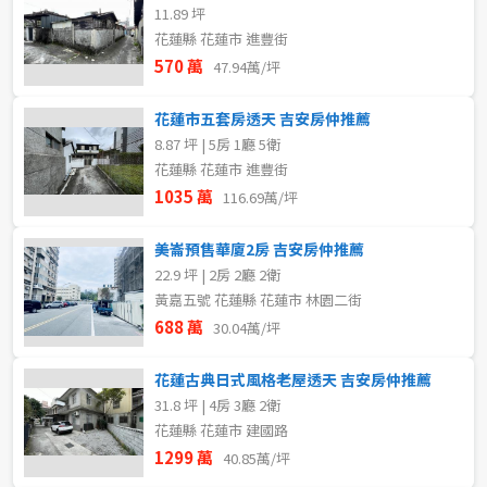
11.89 坪
花蓮縣 花蓮市 進豐街
570 萬
47.94萬/坪
花蓮市五套房透天 吉安房仲推薦
8.87 坪 | 5房 1廳 5衛
花蓮縣 花蓮市 進豐街
1035 萬
116.69萬/坪
美崙預售華廈2房 吉安房仲推薦
22.9 坪 | 2房 2廳 2衛
黃嘉五號 花蓮縣 花蓮市 林園二街
688 萬
30.04萬/坪
花蓮古典日式風格老屋透天 吉安房仲推薦
31.8 坪 | 4房 3廳 2衛
花蓮縣 花蓮市 建國路
1299 萬
40.85萬/坪