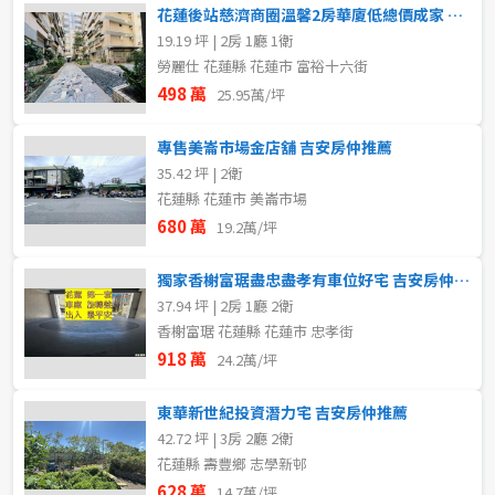
花蓮後站慈濟商圈溫馨2房華廈低總價成家 吉安房仲推薦
19.19 坪 | 2房 1廳 1衛
勞麗仕 花蓮縣 花蓮市 富裕十六街
498 萬
25.95萬/坪
專售美崙市場金店舖 吉安房仲推薦
35.42 坪 | 2衛
花蓮縣 花蓮市 美崙市場
680 萬
19.2萬/坪
獨家香榭富琚盡忠盡孝有車位好宅 吉安房仲推薦
37.94 坪 | 2房 1廳 2衛
香榭富琚 花蓮縣 花蓮市 忠孝街
918 萬
24.2萬/坪
東華新世紀投資潛力宅 吉安房仲推薦
42.72 坪 | 3房 2廳 2衛
花蓮縣 壽豐鄉 志學新邨
628 萬
14.7萬/坪