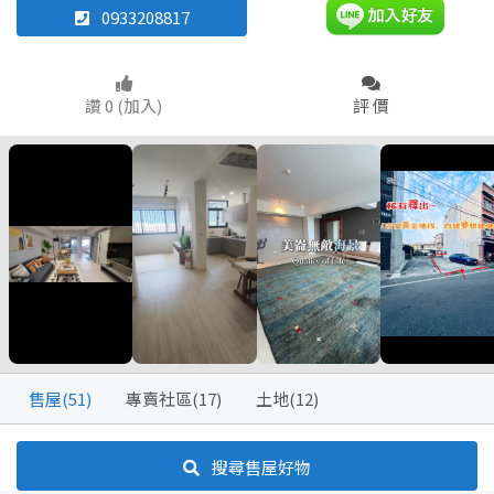
0933208817
別墅
雅房
其他住宅
透天厝
華廈
店面
農舍
頂讓
讚 0 (加入)
評 價
店面
辦公
住辦
廠房
土地
車位
坪數
不拘
20坪以下
坪數
不拘
20坪以下
20~30 坪
30~40 坪
20~30 坪
30~40 坪
40~50 坪
50~60 坪
40~50 坪
50~60 坪
60~70 坪
70~80 坪
售屋(51)
專賣社區(17)
土地(12)
60~70 坪
70~80 坪
80坪以上
搜尋售屋好物