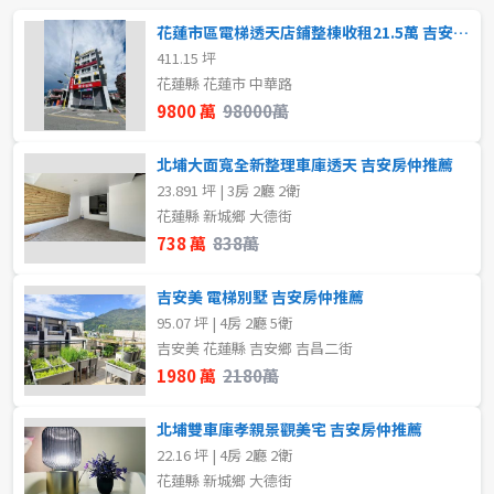
80坪以上
~
坪
花蓮市區電梯透天店鋪整棟收租21.5萬 吉安房仲推薦
411.15 坪
~
坪
花蓮縣 花蓮市 中華路
樓層
9800 萬
98000萬
不拘
1樓
樓層
北埔大面寬全新整理車庫透天 吉安房仲推薦
23.891 坪 | 3房 2廳 2衛
不拘
地下室
2樓
3樓
花蓮縣 新城鄉 大德街
738 萬
838萬
1樓
2樓
4樓
5~10樓
吉安美 電梯別墅 吉安房仲推薦
3樓
4樓
~
樓
95.07 坪 | 4房 2廳 5衛
吉安美 花蓮縣 吉安鄉 吉昌二街
5~10樓
11~20樓
1980 萬
2180萬
格局
21樓以上
北埔雙車庫孝親景觀美宅 吉安房仲推薦
不拘
1房
22.16 坪 | 4房 2廳 2衛
花蓮縣 新城鄉 大德街
~
樓