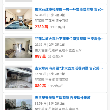
獨家花蓮市輕屋齡一層一戶雙車位華廈 吉安房仲推薦
67.44 坪 | 3房 2廳 4衛
花蓮縣 花蓮市 德安四街
2280 萬
33.81萬/坪
花蓮站前大露台平面車位優質華廈 吉安房仲推薦
25.35 坪 | 2房 2廳 1衛
恆大富國 花蓮縣 花蓮市 國盛五街
888 萬
35.03萬/坪
吉安鄉南海商圈7米大面寬活巷別墅 吉安房仲推薦
44.91 坪 | 4房 2廳 2衛
花蓮縣 吉安鄉 南海三街
880 萬
19.59萬/坪
專售早安美崙三房華廈 吉安房仲推薦
38.59 坪 | 3房 2廳 2衛
早安美崙 花蓮縣 花蓮市 中興路