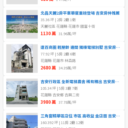
北昌天麗2房平車華廈重磅登場 吉安房仲推薦
35.36 坪 | 2房 2廳 1衛
天麗社區 花蓮縣 花蓮市 國富十街
1130 萬
31.96萬/坪
遠百商圈 輕屋齡 邊間 獨棟電梯別墅 吉安房仲推薦
77.92 坪 | 5房 2廳 6衛
花蓮縣 花蓮市 林森路
2680 萬
34.39萬/坪
吉安行政區 全新電梯農舍 稀有釋出 吉安房仲推薦
105.34 坪 | 5房 3廳 7衛
花蓮縣 吉安鄉 吉興二街
3980 萬
37.78萬/坪
三角窗精華區店住 市區 高收益 金店面 吉安房仲推薦
160.392 坪 | 11房 2廳 12衛