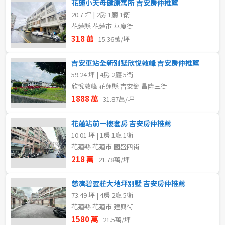
花蓮小天母健康寓所 吉安房仲推薦
20.7 坪 | 2房 1廳 1衛
花蓮縣 花蓮市 華廈街
318 萬
15.36萬/坪
吉安車站全新別墅欣悅敦峰 吉安房仲推薦
59.24 坪 | 4房 2廳 5衛
欣悅敦峰 花蓮縣 吉安鄉 昌隆三街
1888 萬
31.87萬/坪
花蓮站前一樓套房 吉安房仲推薦
10.01 坪 | 1房 1廳 1衛
花蓮縣 花蓮市 國盛四街
218 萬
21.78萬/坪
慈濟碧雲莊大地坪別墅 吉安房仲推薦
73.49 坪 | 4房 2廳 5衛
花蓮縣 花蓮市 建興街
1580 萬
21.5萬/坪