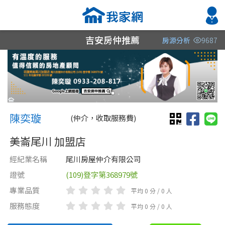
吉安房仲推薦
房源分析
9687
縣市
縣市
縣市
區域
區域
區域
不限
不限
不限
不限
不限
不限
陳奕璇 陳奕璇
花蓮縣
花蓮縣
陳奕璇
(仲介，收取服務費)
美崙尾川 加盟店
經紀業名稱
尾川房屋仲介有限公司
證號
(109)登字第368979號
專業品質
平均 0 分 / 0 人
類型(可複選)
售價
類型(可複選)
服務態度
平均 0 分 / 0 人
不拘
不拘
整層住家
公寓
電梯大樓
獨立套房
分租套房
套房