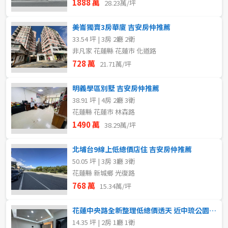
1888 萬
28.23萬/坪
美崙獨賣3房華廈 吉安房仲推薦
33.54 坪 | 3房 2廳 2衛
非凡家 花蓮縣 花蓮市 化道路
728 萬
21.71萬/坪
明義學區別墅 吉安房仲推薦
38.91 坪 | 4房 2廳 3衛
花蓮縣 花蓮市 林森路
1490 萬
38.29萬/坪
北埔台9線上低總價店住 吉安房仲推薦
50.05 坪 | 3房 3廳 3衛
花蓮縣 新城鄉 光復路
768 萬
15.34萬/坪
花蓮中央路全新整理低總價透天 近中琉公園 吉安房仲推薦
14.35 坪 | 2房 1廳 1衛