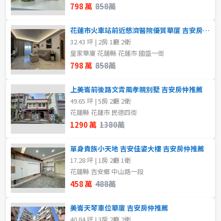
2房
3房
798 萬
858萬
4房
5房以上
花蓮市火車站前近慈濟醫院優質華厦 吉安房仲推薦
格局
32.43 坪 | 2房 1廳 2衛
不拘
1房
皇家華廈 花蓮縣 花蓮市 國盛一街
798 萬
858萬
屋齡
2房
3房
不拘
上美崙前後路文青風孝親別墅 吉安房仲推薦
49.65 坪 | 5房 2廳 2衛
4房
5房以上
花蓮縣 花蓮市 民德四街
1290 萬
1380萬
售價
租金(元)
單身貴族小天地 吉安佳姿大樓 吉安房仲推薦
17.28 坪 | 1房 2廳 1衛
花蓮縣 吉安鄉 中山路一段
458 萬
488萬
美崙天琴車位華廈 吉安房仲推薦
40.84 坪 | 3房 2廳 2衛