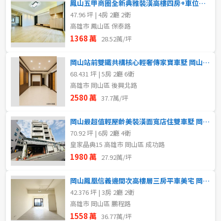
鳳山五甲商圈全新典雅裝潢高樓四房+車位美大樓 岡山區買賣房
47.96 坪 | 4房 2廳 2衛
高雄市 鳳山區 保泰路
1368 萬
28.52萬/坪
岡山站前雙鐵共構核心輕奢傳家寶車墅 岡山區買賣房
68.431 坪 | 5房 2廳 6衛
高雄市 岡山區 後興北路
2580 萬
37.7萬/坪
岡山最超值輕屋齡美裝潢面寬店住雙車墅 岡山區買賣房
70.92 坪 | 6房 2廳 4衛
皇家晶典15 高雄市 岡山區 成功路
1980 萬
27.92萬/坪
岡山鳳凰信義邊間次高樓層三房平車美宅 岡山區買賣房
42.376 坪 | 3房 2廳 2衛
高雄市 岡山區 鵬程路
1558 萬
36.77萬/坪