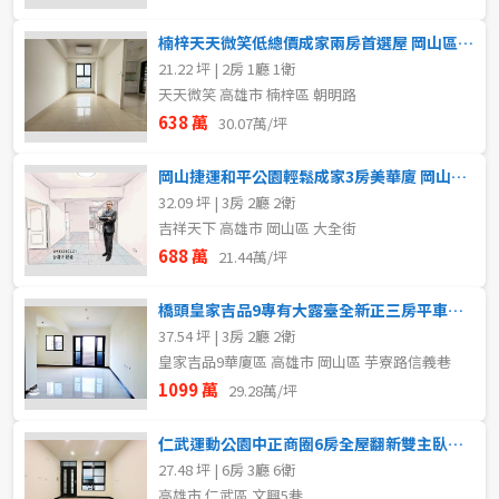
楠梓天天微笑低總價成家兩房首選屋 岡山區買賣房
21.22 坪 | 2房 1廳 1衛
天天微笑 高雄市 楠梓區 朝明路
638 萬
30.07萬/坪
岡山捷運和平公園輕鬆成家3房美華廈 岡山區買賣房
32.09 坪 | 3房 2廳 2衛
吉祥天下 高雄市 岡山區 大全街
688 萬
21.44萬/坪
橋頭皇家吉品9專有大露臺全新正三房平車優質華廈 岡山區買賣房
37.54 坪 | 3房 2廳 2衛
皇家吉品9華廈區 高雄市 岡山區 芋寮路信義巷
1099 萬
29.28萬/坪
仁武運動公園中正商圈6房全屋翻新雙主臥車墅 岡山區買賣房
27.48 坪 | 6房 3廳 6衛
高雄市 仁武區 文興5巷