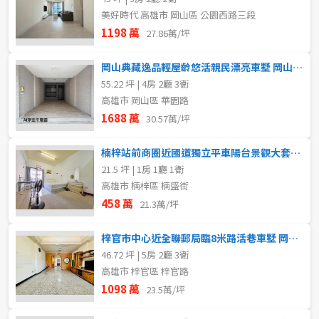
美好時代 高雄市 岡山區 公園西路三段
1198 萬
27.86萬/坪
岡山典藏逸品輕屋齡悠活親民漂亮車墅 岡山區買賣房
55.22 坪 | 4房 2廳 3衛
高雄市 岡山區 華園路
1688 萬
30.57萬/坪
楠梓站前商圈近國道獨立平車陽台景觀大套房 岡山區買賣房
21.5 坪 | 1房 1廳 1衛
高雄市 楠梓區 楠盛街
458 萬
21.3萬/坪
梓官市中心近全聯郵局臨8米路活巷車墅 岡山區買賣房
46.72 坪 | 5房 2廳 3衛
高雄市 梓官區 梓官路
1098 萬
23.5萬/坪