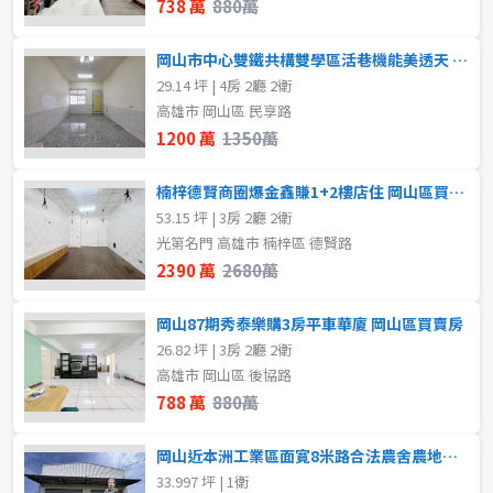
738 萬
880萬
80坪以上
不拘
1樓
岡山市中心雙鐵共構雙學區活巷機能美透天 岡山區買賣房
~
坪
29.14 坪 | 4房 2廳 2衛
2樓
3樓
高雄市 岡山區 民享路
1200 萬
1350萬
4樓
5~10樓
樓層
楠梓德賢商圈爆金鑫賺1+2樓店住 岡山區買賣房
不拘
地下室
11~20樓
53.15 坪 | 3房 2廳 2衛
光第名門 高雄市 楠梓區 德賢路
1樓
2樓
~
樓
2390 萬
2680萬
3樓
4樓
岡山87期秀泰樂購3房平車華廈 岡山區買賣房
格局
26.82 坪 | 3房 2廳 2衛
5~10樓
11~20樓
高雄市 岡山區 後協路
不拘
1房
788 萬
880萬
21樓以上
2房
3房
岡山近本洲工業區面寛8米路合法農舍農地廠房 岡山區買賣房
33.997 坪 | 1衛
~
樓