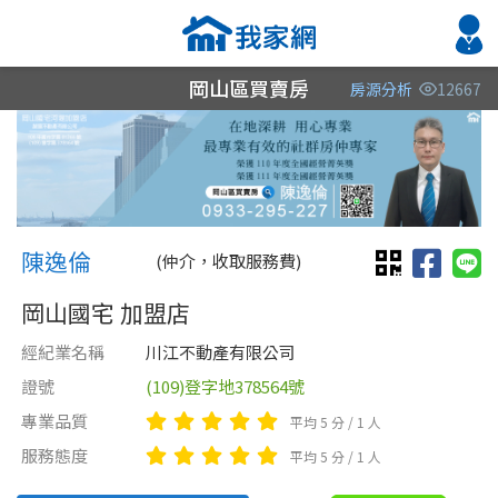
岡山區買賣房
房源分析
12667
縣市
縣市
縣市
區域
區域
區域
不限
不限
不限
不限
不限
不限
陳逸倫 陳逸倫
高雄市
高雄市
陳逸倫
(仲介，收取服務費)
台南市
岡山國宅 加盟店
經紀業名稱
川江不動產有限公司
證號
(109)登字地378564號
專業品質
平均 5 分 / 1 人
類型(可複選)
售價
類型(可複選)
服務態度
平均 5 分 / 1 人
不拘
不拘
電梯大樓
整層住家
獨立套房
套房
分租套房
透天厝