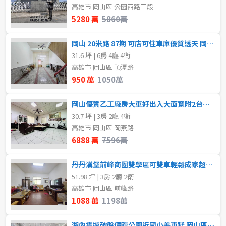
4房
5房以上
高雄市 岡山區 公園西路三段
5280 萬
5860萬
格局
岡山 20米路 87期 可店可住車庫優質透天 岡山區買賣房
屋齡
不拘
1房
31.6 坪 | 6房 4廳 4衛
不拘
高雄市 岡山區 頂潭路
2房
3房
950 萬
1050萬
岡山優質乙工廠房大車好出入大面寬附2台天車 岡山區買賣房
4房
5房以上
售價
30.7 坪 | 3房 2廳 4衛
高雄市 岡山區 岡燕路
6888 萬
7596萬
租金(元)
丹丹漢堡前峰商圈雙學區可雙車輕鬆成家超值車墅 岡山區買賣房
51.98 坪 | 3房 2廳 2衛
高雄市 岡山區 前峰路
1088 萬
1198萬
湖內震撼破盤價臨公園近國小美車墅 岡山區買賣房