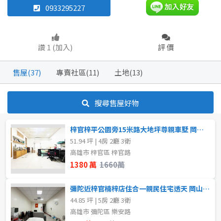
0933295227
華廈
雅房
其他住宅
店面
工廠
店面
頂讓
讚 1 (加入)
評 價
辦公
住辦
廠房
土地
坪數
車位
售屋(37)
專賣社區(11)
土地(13)
不拘
20~30 坪
30~40 坪
40~50 坪
搜尋售屋好物
坪數
不拘
20坪以下
50~60 坪
60~70 坪
梓官梓平公園旁15米路大地坪尊親車墅 岡山區買賣房
51.94 坪 | 4房 2廳 3衛
20~30 坪
30~40 坪
70~80 坪
高雄市 梓官區 梓官路
1380 萬
1660萬
40~50 坪
50~60 坪
~
坪
彌陀近梓官楠梓店住合一親民住宅透天 岡山區買賣房
44.85 坪 | 5房 2廳 3衛
60~70 坪
70~80 坪
高雄市 彌陀區 樂安路
樓層