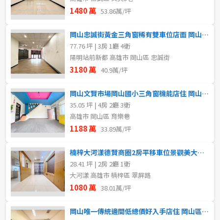
1480 萬
53.86萬/坪
岡山忠誠街黃金三角窗稀有雙車位店面 岡山區買賣方
77.76 坪 | 3房 1廳 4衛
陽明站前新都 高雄市 岡山區 忠誠街
3180 萬
40.9萬/坪
岡山文賢市場岡山國小三角窗機能店住 岡山區買賣房
35.05 坪 | 4房 2廳 3衛
高雄市 岡山區 育樂巷
1188 萬
33.89萬/坪
楠梓大河漾德賢商圈2房平移車位景觀美大樓 岡山區買賣房
28.41 坪 | 2房 2廳 1衛
大河漾 高雄市 楠梓區 翠屏路
1080 萬
38.01萬/坪
岡山唯一傳統邊間低總價好入手店住 岡山區買賣房