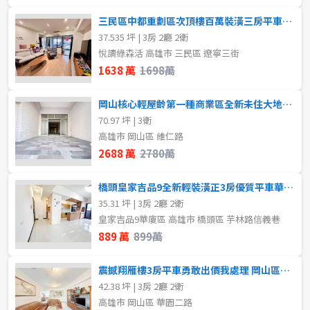
三民區中都重劃區次頂樓百萬裝潢三房平車大樓 岡山區買賣房
37.535 坪 | 3房 2廳 2衛
悅讀綠森活 高雄市 三民區 遼寧三街
1638 萬
1698萬
岡山核心輕屋齡第一種商業區全新未住大地坪尚品商邸 岡山區買賣房
70.97 坪 | 3衛
高雄市 岡山區 維仁路
2688 萬
2780萬
橋頭皇家吉品9全新輕裝潢正3房優質平車華廈 岡山區買賣房
35.31 坪 | 3房 2廳 2衛
皇家吉品9華廈區 高雄市 橋頭區 芋林路信義巷
889 萬
899萬
震撼翔雁樓3房平車勇敢出價我處理 岡山區買賣房
42.38 坪 | 3房 2廳 2衛
高雄市 岡山區 華園二路