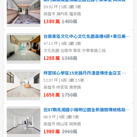
58.92 坪 | 5房 2廳 3衛
高雄市 湖內區 福安路
1380 萬
1480萬
台南東區文化中心文化名園高樓4房+車位美大樓 岡山區買賣房
47.13 坪 | 4房 2廳 2衛
文化名園 台南市 東區 中華東路三段
1288 萬
1368萬
梓官核心學區15米路丹丹漢堡傳世金店王 岡山區買賣房
52.07 坪 | 6房 3廳 3.5衛
高雄市 梓官區 進學路
1650 萬
1750萬
近87期兆湘國小陽明公園全新邊間傳統格局美車墅 岡山區買賣房
66.9 坪 | 4房 2廳 5衛
高雄市 岡山區 岡榮路
1980 萬
2060萬