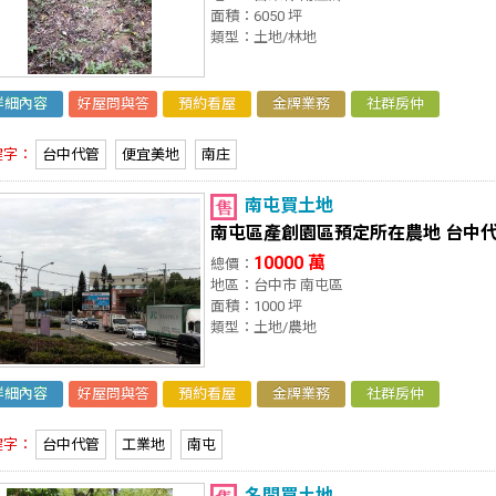
面積：6050 坪
類型：土地/林地
詳細內容
好屋問與答
預約看屋
金牌業務
社群房仲
鍵字：
台中代管
便宜美地
南庄
南屯買土地
南屯區產創園區預定所在農地 台中
10000 萬
總價：
地區：台中市 南屯區
面積：1000 坪
類型：土地/農地
詳細內容
好屋問與答
預約看屋
金牌業務
社群房仲
鍵字：
台中代管
工業地
南屯
名間買土地