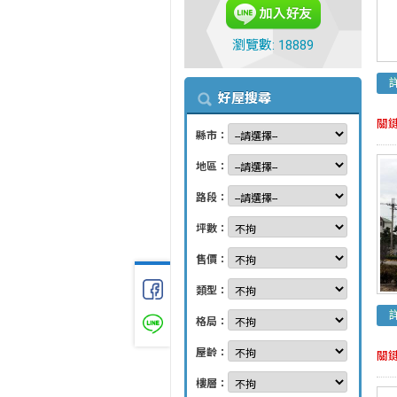
瀏覽數: 18889
好屋搜尋
關
縣市：
地區：
路段：
坪數：
售價：
類型：
格局：
屋齡：
關
樓層：