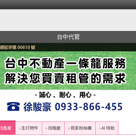
台中代管
 找售屋
› 主打物件
› 找租屋
› 我家粉絲團
› AI 特助