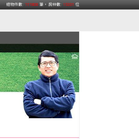
總物件數:
111800
筆， 房仲數:
15331
位