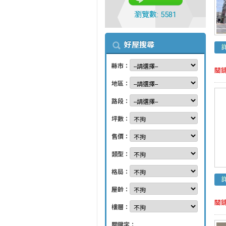
瀏覽數: 5581
好屋搜尋
縣市：
關
地區：
路段：
坪數：
售價：
類型：
格局：
屋齡：
關
樓層：
關鍵字：