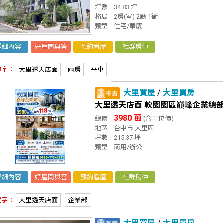
坪數：34.83 坪
格局：2房(室) 2廳 1衛
類型：住宅/華廈
詳細內容
好屋問與答
預約看屋
社群房仲
鍵字：
大里透天店面
兩房
平車
大里買屋
/
大里買房
大里透天店面 軟園園區巔峰企業總
3980 萬
總價：
(含車位價)
地區：台中市 大里區
坪數：215.37 坪
類型：商用/辦公
詳細內容
好屋問與答
預約看屋
社群房仲
鍵字：
大里透天店面
企業部
大里買屋
/
大里買房