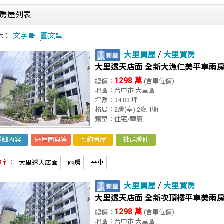
房屋列表
示：
文字
圖文
大里買屋
/
大里買房
大里透天店面 全新大漁仁美平車兩
1298 萬
總價：
(含車位價)
地區：台中市 大里區
坪數：34.83 坪
格局：2房(室) 2廳 1衛
類型：住宅/華廈
詳細內容
好屋問與答
預約看屋
社群房仲
鍵字：
大里透天店面
兩房
平車
大里買屋
/
大里買房
大里透天店面 全新次頂樓平車美兩
1298 萬
總價：
(含車位價)
地區：台中市 大里區