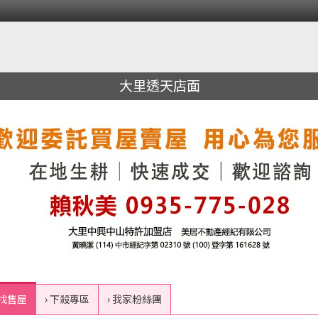
大里透天店面
 找售屋
› 下殺專區
› 我家粉絲團