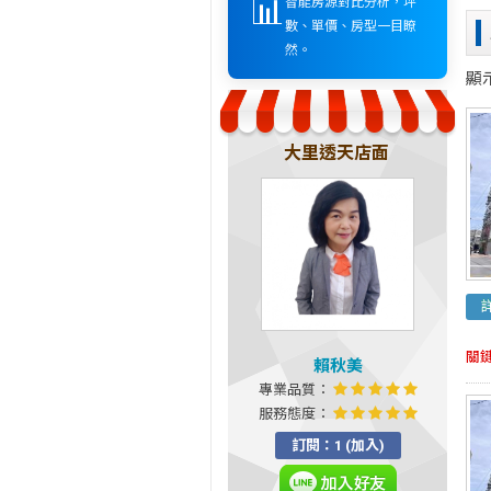
📊
智能房源對比分析，坪
數、單價、房型一目瞭
然。
顯
大里透天店面
關
賴秋美
專業品質：
服務態度：
訂閱：1 (加入)