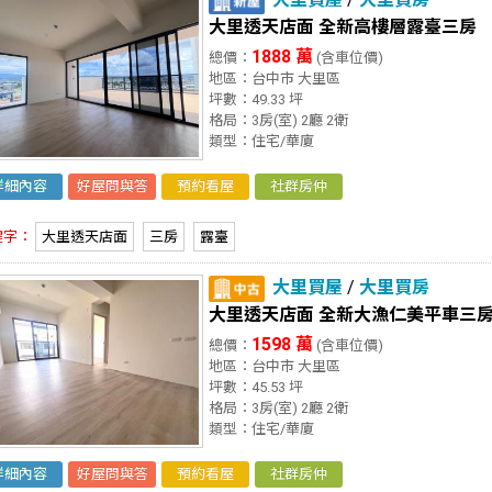
大里透天店面 全新高樓層露臺三房
1888 萬
總價：
(含車位價)
地區：台中市 大里區
坪數：49.33 坪
格局：3房(室) 2廳 2衛
類型：住宅/華廈
詳細內容
好屋問與答
預約看屋
社群房仲
鍵字：
大里透天店面
三房
露臺
大里買屋
/
大里買房
大里透天店面 全新大漁仁美平車三
1598 萬
總價：
(含車位價)
地區：台中市 大里區
坪數：45.53 坪
格局：3房(室) 2廳 2衛
類型：住宅/華廈
詳細內容
好屋問與答
預約看屋
社群房仲