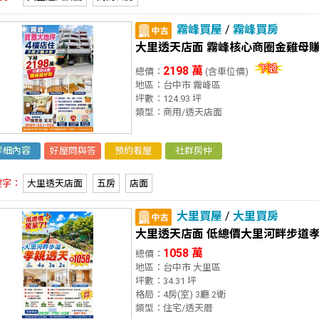
霧峰買屋
/
霧峰買房
大里透天店面 霧峰核心商圈金雞母
2198 萬
總價：
(含車位價)
地區：台中市 霧峰區
坪數：124.93 坪
類型：商用/透天店面
詳細內容
好屋問與答
預約看屋
社群房仲
鍵字：
大里透天店面
五房
店面
大里買屋
/
大里買房
大里透天店面 低總價大里河畔步道
1058 萬
總價：
地區：台中市 大里區
坪數：34.31 坪
格局：4房(室) 3廳 2衛
類型：住宅/透天厝