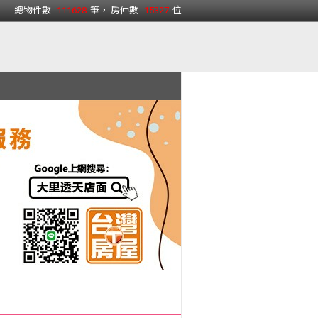
總物件數:
111628
筆， 房仲數:
15327
位