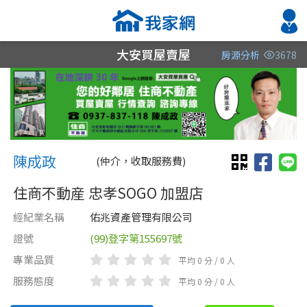
大安買屋賣屋
房源分析
3678
縣市
縣市
縣市
區域
區域
區域
不限
不限
不限
不限
不限
不限
陳成政 陳成政
陳成政
(仲介，收取服務費)
住商不動産 忠孝SOGO 加盟店
經紀業名稱
佑兆資產管理有限公司
證號
(99)登字第155697號
專業品質
平均 0 分 / 0 人
類型(可複選)
售價
類型(可複選)
服務態度
平均 0 分 / 0 人
不拘
不拘
整層住家
獨立套房
分租套房