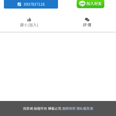
0937837118
雅房
其他住宅
店面
頂讓
坪數
讚 0 (加入)
評 價
辦公
住辦
廠房
土地
不拘
車位
~
坪
坪數
樓層
不拘
20坪以下
不拘
20~30 坪
30~40 坪
~
樓
40~50 坪
50~60 坪
格局
取消
取消
取消
送出
送出
送出
60~70 坪
70~80 坪
我家網 版權所有 轉載必究
服務條款
隱私權政策
不拘