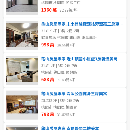
桃園市 桃園區 民富二街
1360 萬
32.77萬/坪
龜山房屋專家 未來棕線捷運站旁漂亮三房車美寓
34.819 坪 | 3房 2廳 2衛
歡喜成家 桃園市 龜山區 東萬壽路
998 萬
28.66萬/坪
龜山房屋專家 近山頂國小巨蛋3房裝潢美寓
31.81 坪 | 3房 2廳 2衛
桃園市 龜山區 頂興路
688 萬
21.63萬/坪
龜山房屋專家 青溪公園健身三房美寓
25.238 坪 | 3房 2廳 2衛
桃園市 桃園區 鎮四街
798 萬
31.62萬/坪
龜山房屋專家 幸福邊間二樓美寓