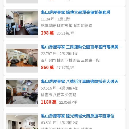
龜山房屋專家 銘傳大學漂亮優質美套房
11.24 坪 | 1房 1衛
銘傳學府 桃園市 龜山區 明德路
298 萬
26.51萬/坪
龜山房屋專家 三民運動公園百年雲門電梯美二房
22.797 坪 | 2房 2廳 1衛
百年雲門 桃園市 桃園區 三民路一段
860 萬
37.72萬/坪
龜山房屋專家 八德近介壽路邊間採光大透天
53.516 坪 | 4房 3廳 4衛
桃園市 八德區 介壽路
1180 萬
22.05萬/坪
龜山房屋專家 陸光新城大四房加平面車位
63.531 坪 | 4房 2廳 2衛