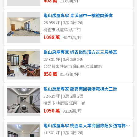
408 萬
13.68萬/坪
龜山房屋專家 青溪國中一樓邊間美寓
26.959 坪 | 3房 2廳 2衛
桃園市 桃園區 桃三街
1098 萬
40.73萬/坪
龜山房屋專家 近省道裝潢方正三房美寓
27.301 坪 | 3房 2廳 2衛
台北囍家 桃園市 龜山區 東萬壽路
858 萬
31.43萬/坪
龜山房屋專家 龍安商圈裝潢電梯大三房
32.629 坪 | 3房 2廳 2衛
桃園市 桃園區 江南十街
1050 萬
32.18萬/坪
龜山房屋專家 桃園區大業商圈綠蔭步道電梯三房
41.501 坪 | 3房 2廳 2衛