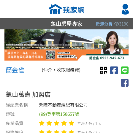
龜山房屋專家
房源分析
3190
縣市
縣市
縣市
區域
區域
區域
不限
不限
不限
不限
不限
不限
簡金雀 簡金雀
桃園市
桃園市
簡金雀
(仲介，收取服務費)
新北市
台中市
龜山萬壽 加盟店
新竹縣
經紀業名稱
禾睦不動產經紀有限公司
證號
(99)登字第158657號
類型(可複選)
售價
類型(可複選)
專業品質
平均 5 分 / 1 人
不拘
不拘
整層住家
公寓
電梯大樓
獨立套房
分租套房
套房
服務態度
平均 5 分 / 1 人