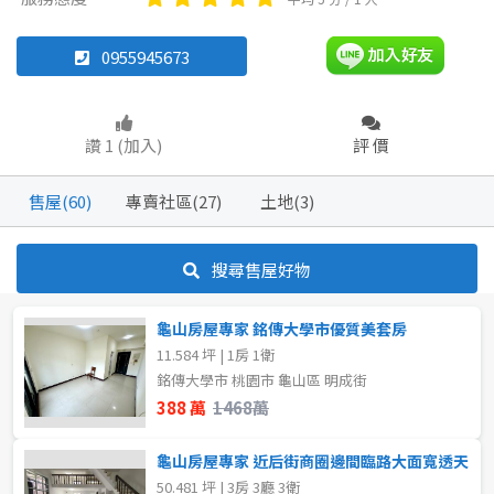
透天厝
雅房
其他住宅
樓中樓
華廈
店面
工廠
頂讓
0955945673
辦公
住辦
廠房
土地
坪數
讚 1 (加入)
評 價
車位
不拘
20坪以下
售屋(60)
專賣社區(27)
土地(3)
20~30 坪
30~40 坪
坪數
搜尋售屋好物
不拘
20坪以下
40~50 坪
50~60 坪
龜山房屋專家 銘傳大學市優質美套房
20~30 坪
30~40 坪
60~70 坪
70~80 坪
11.584 坪 | 1房 1衛
銘傳大學市 桃園市 龜山區 明成街
40~50 坪
50~60 坪
~
坪
388 萬
1468萬
60~70 坪
70~80 坪
龜山房屋專家 近后街商圈邊間臨路大面寬透天
樓層
50.481 坪 | 3房 3廳 3衛