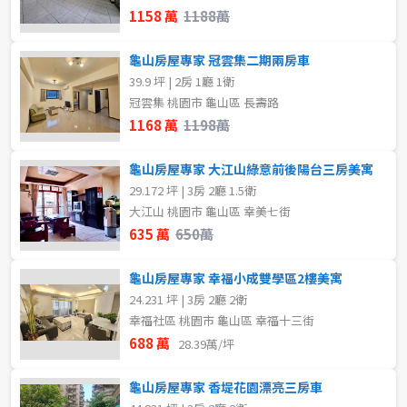
1158 萬
1188萬
龜山房屋專家 冠雲集二期兩房車
39.9 坪 | 2房 1廳 1衛
冠雲集 桃園市 龜山區 長壽路
1168 萬
1198萬
龜山房屋專家 大江山綠意前後陽台三房美寓
29.172 坪 | 3房 2廳 1.5衛
大江山 桃園市 龜山區 幸美七街
635 萬
650萬
龜山房屋專家 幸福小成雙學區2樓美寓
24.231 坪 | 3房 2廳 2衛
幸福社區 桃園市 龜山區 幸福十三街
688 萬
28.39萬/坪
龜山房屋專家 香堤花園漂亮三房車