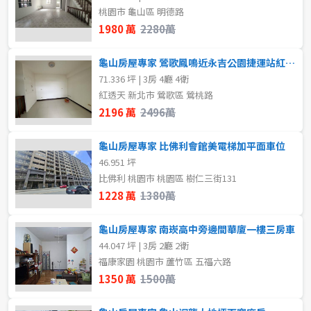
80坪以上
桃園市 龜山區 明德路
不拘
地下室
1980 萬
2280萬
~
坪
1樓
2樓
龜山房屋專家 鶯歌鳳鳴近永吉公園捷運站紅透天
71.336 坪 | 3房 4廳 4衛
3樓
4樓
紅透天 新北市 鶯歌區 鶯桃路
樓層
2196 萬
2496萬
不拘
地下室
5~10樓
11~20樓
龜山房屋專家 比佛利會館美電梯加平面車位
1樓
2樓
46.951 坪
~
樓
比佛利 桃園市 桃園區 樹仁三街131
1228 萬
1380萬
3樓
4樓
格局
龜山房屋專家 南崁高中旁邊間華廈一樓三房車
5~10樓
11~20樓
不拘
1房
44.047 坪 | 3房 2廳 2衛
福康家園 桃園市 蘆竹區 五福六路
21樓以上
1350 萬
1500萬
2房
3房
~
樓