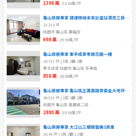
1398 萬
52.36萬/坪
龜山房屋專家 捷運棕線未來巨蛋站漂亮三房美寓
23.314 坪
桃園市 龜山區 壽福街
698 萬
29.94萬/坪
龜山房屋專家 牽手成家孝親花園一樓
29.711 坪 | 3房 2廳 2衛
牽手成家 桃園市 龜山區 茶專路
858 萬
28.88萬/坪
龜山房屋專家 龜山區正萬壽路旁黃金大地坪透天店面
48.515 坪 | 3房 2廳 2衛
桃園市 龜山區 萬壽路二段
2880 萬
59.36萬/坪
龜山房屋專家 大江山三樓開窗美3房車
36.46 坪 | 3房 2廳 1.5衛