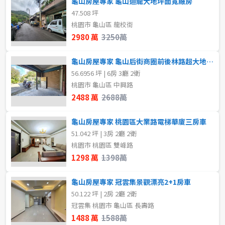
龜山房屋專家 龜山迴龍大地坪面寬廠房
4房
5房以上
47.508 坪
桃園市 龜山區 龍校街
格局
2980 萬
3250萬
屋齡
不拘
1房
龜山房屋專家 龜山后街商圈前後林路超大地坪邊間透天
不拘
56.6956 坪 | 6房 3廳 2衛
2房
3房
桃園市 龜山區 中興路
2488 萬
2688萬
4房
5房以上
售價
龜山房屋專家 桃園區大業路電梯華廈三房車
51.042 坪 | 3房 2廳 2衛
租金(元)
桃園市 桃園區 雙峰路
1298 萬
1398萬
龜山房屋專家 冠雲集景觀漂亮2+1房車
50.122 坪 | 2房 2廳 2衛
冠雲集 桃園市 龜山區 長壽路
1488 萬
1588萬