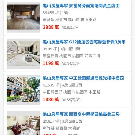
龜山房屋專家 麥當勞旁面寬邊間黃金店面
59.055 坪 | 1衛
宏蕎聚 桃園市 龜山區 自強東路
2988 萬
50.6萬/坪
龜山房屋專家 G12捷運公園宅摩登新貴3房車
39.49 坪 | 3房 2廳 2衛
摩登新貴 桃園市 桃園區 莊敬二街
1198 萬
30.34萬/坪
龜山房屋專家 中正綠園邸邊間採光樓中樓四房車
61.535 坪 | 4房 2廳 2衛
中正綠園邸 桃園市 桃園區 中正路
1880 萬
30.55萬/坪
龜山房屋專家 關西高中旁學區挑高美三房
29.817 坪 | 3房 2廳 1衛
新竹縣 關西鎮 大德街