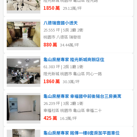
陸光新城 桃園市 龜山區 陸光路
1850 萬
29.12萬/坪
八德瑞豐國小透天
25.555 坪 | 5房 2廳 2衛
桃園市 八德區 瑞發街
880 萬
34.44萬/坪
龜山房屋專家 陸光新城商辦店住
61.383 坪 | 2房 1廳 1衛
陸光新城 桃園市 龜山區 同心一路
1860 萬
30.3萬/坪
龜山房屋專家 幸福國中前後陽台三房美寓
26.239 坪 | 3房 2廳 1衛
幸福社區 桃園市 龜山區 幸福二十
425 萬
16.2萬/坪
龜山房屋專家 銘傳一樓8套房加平面車位