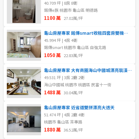
40.709 坪 | 8房 8衛
銘傳e族 桃園市 龜山區 明德路
1100 萬
27.02萬/坪
龜山房屋專家 銘傳smart收租四套房雙機械車位
45.994 坪 | 4房 4衛
銘傳smart 桃園市 龜山區 自強北路
1050 萬
22.83萬/坪
龜山房屋專家 大有商圈海山中國城漂亮裝潢三房車
49.531 坪 | 3房 2廳 2衛
海山中國城 桃園市 桃園區 民富十一街
1488 萬
30.04萬/坪
龜山房屋專家 近省道雙拼漂亮大透天
51.474 坪 | 4房 2廳 4衛
桃園市 龜山區 茶專路
1880 萬
36.52萬/坪