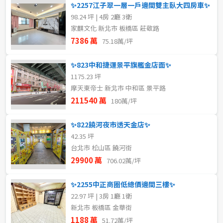
✨2257江子翠一層一戶邊間雙主臥大四房車✨
98.24 坪 | 4房 2廳 3衛
家麒文化 新北市 板橋區 莊敬路
7386 萬
75.18萬/坪
✨823中和捷運景平旗艦金店面✨
1175.23 坪
摩天東帝士 新北市 中和區 景平路
211540 萬
180萬/坪
✨822饒河夜市透天金店✨
42.35 坪
台北市 松山區 饒河街
29900 萬
706.02萬/坪
✨2255中正商圈低總價邊間三樓✨
22.97 坪 | 3房 1廳 1衛
新北市 板橋區 金華街
1188 萬
51.72萬/坪