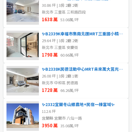
30.86 坪 | 3房 2廳 2衛
新北市 三重區 三和路四段
1638 萬
53.08萬/坪
✨B2339K幸福市集南北匯MRT三重國小精裝✨
29.64 坪 | 3房 2廳 2衛
新北市 三重區 安慶街
1798 萬
60.66萬/坪
✨B2338K民德活動中心MRT未來萬大莒光站✨
26.08 坪 | 3房 2廳 1衛
新北市 中和區 民德路
1728 萬
66.26萬/坪
✨2332宜蘭冬山鄉農地+民宿一棟富域✨
112.6 坪
宜蘭縣 宜蘭市 八仙一路
3950 萬
35.08萬/坪