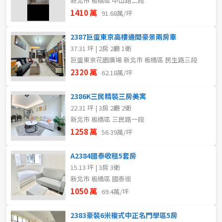
新北市 板橋區 中山路二段
1410 萬
91.68萬/坪
2387巨蛋東京高樓邊間豪景兩房車
37.31 坪 | 2房 2廳 1衛
巨蛋東京花園廣場 新北市 板橋區 民生路三段
2320 萬
62.18萬/坪
2386K三民精裝三房美寓
22.31 坪 | 3房 2廳 2衛
新北市 板橋區 三民路一段
1258 萬
56.39萬/坪
A2384國泰收租5套房
15.13 坪 | 3房 3衛
新北市 板橋區 國泰街
1050 萬
69.4萬/坪
2383豪裝6米複式中正名門學區5房