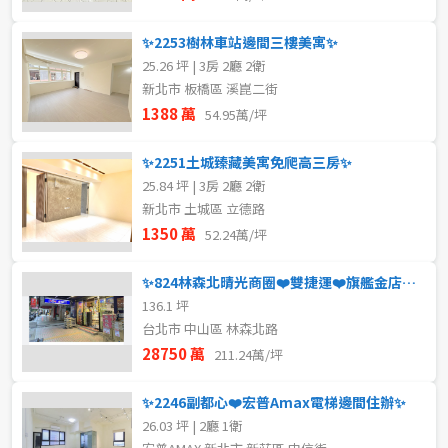
✨2253樹林車站邊間三樓美寓✨
25.26 坪 | 3房 2廳 2衛
新北市 板橋區 溪崑二街
1388 萬
54.95萬/坪
✨2251土城臻藏美寓免爬高三房✨
25.84 坪 | 3房 2廳 2衛
新北市 土城區 立德路
1350 萬
52.24萬/坪
✨824林森北晴光商圈❤️雙捷運❤️旗艦金店面✨
136.1 坪
台北市 中山區 林森北路
28750 萬
211.24萬/坪
✨2246副都心❤️宏普Amax電梯邊間住辦✨
26.03 坪 | 2廳 1衛