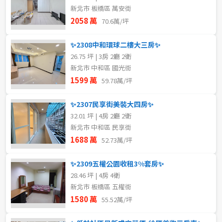
新北市 板橋區 萬安街
2058 萬
70.6萬/坪
✨2308中和環球二樓大三房✨
26.75 坪 | 3房 2廳 2衛
新北市 中和區 國光街
1599 萬
59.78萬/坪
✨2307民享街美裝大四房✨
32.01 坪 | 4房 2廳 2衛
新北市 中和區 民享街
1688 萬
52.73萬/坪
✨2309五權公園收租3%套房✨
28.46 坪 | 4房 4衛
新北市 板橋區 五權街
1580 萬
55.52萬/坪