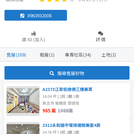
華廈
店面
廠辦
其他
0963932008
坪數
不拘
20坪以下
坪數
讚 43 (加入)
評 價
不拘
20坪以下
~
坪
售屋(109)
租屋(1)
專賣社區(34)
土地(2)
20~30 坪
30~40 坪
樓層
搜尋售屋好物
40~50 坪
60~70 坪
不拘
5~10樓
A2373江翠低總價三樓美寓
80坪以上
16.04 坪 | 2房 2廳 1衛
~
樓
新北市 板橋區 懷德街
~
坪
965 萬
1088萬
格局
2312永和國中電梯邊間美妝4房
樓層
34.76 坪 | 4房 2廳 2衛
不拘
1房