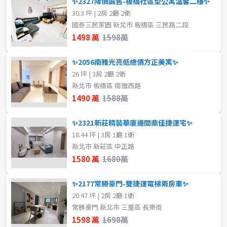
✨2327降價誠售-板橋社區型公寓溫馨二樓✨
2房
3房
30.3 坪 | 2房 2廳 2衛
國泰三民家園 新北市 板橋區 三民路二段
4房
5房以上
1498 萬
1598萬
✨2056南雅光亮低總價方正美寓✨
屋齡
26 坪 | 3房 2廳 2衛
新北市 板橋區 南雅西路
不拘
1490 萬
1588萬
✨2321新莊精裝華廈邊間鼎佳捷運宅✨
售價
18.44 坪 | 3房 1廳 1衛
新北市 新莊區 中正路
1580 萬
1680萬
✨2177常勝豪門-雙捷運電梯兩房車✨
20.47 坪 | 2房 2廳 1衛
常勝豪門 新北市 三重區 長樂街
1598 萬
1698萬