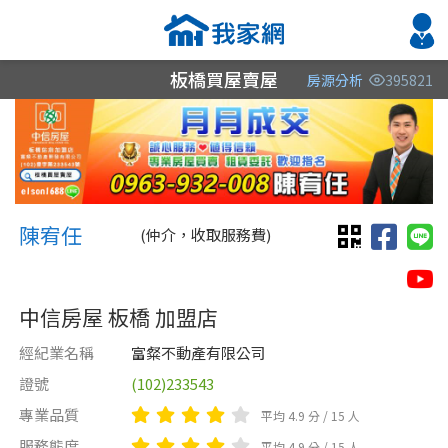
板橋買屋賣屋
房源分析
395821
縣市
縣市
縣市
區域
區域
區域
不限
不限
不限
不限
不限
不限
陳宥任 板橋買屋賣屋陳宥任
新北市
新北市
新北市
陳宥任
(仲介，收取服務費)
台北市
桃園市
中信房屋 板橋 加盟店
桃園市
經紀業名稱
富粲不動產有限公司
宜蘭縣
證號
(102)233543
類型(可複選)
售價
類型(可複選)
專業品質
平均 4.9 分 / 15 人
不拘
不拘
獨立套房
公寓
電梯大樓
透天厝
服務態度
平均 4.9 分 / 15 人