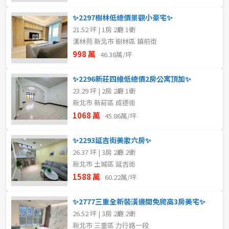
✨2297樹林低總價景觀小豪宅✨
21.52 坪 | 1房 2廳 1衛
漢林苑 新北市 樹林區 鎮前街
998 萬
46.38萬/坪
✨2296新莊四維低總價2房公寓頂加✨
23.29 坪 | 2房 2廳 1衛
新北市 新莊區 成德街
1068 萬
45.86萬/坪
✨2293延吉街美妝六房✨
26.37 坪 | 3房 2廳 2衛
新北市 土城區 延吉街
1588 萬
60.22萬/坪
✨2777三重全新裝潢邊間免爬高3房美宅✨
26.52 坪 | 3房 2廳 2衛
新北市 三重區 力行路一段