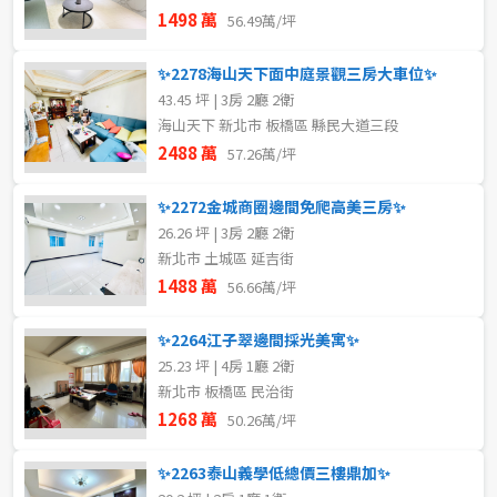
1498 萬
56.49萬/坪
✨2278海山天下面中庭景觀三房大車位✨
43.45 坪 | 3房 2廳 2衛
海山天下 新北市 板橋區 縣民大道三段
2488 萬
57.26萬/坪
✨2272金城商圈邊間免爬高美三房✨
26.26 坪 | 3房 2廳 2衛
新北市 土城區 延吉街
1488 萬
56.66萬/坪
✨2264江子翠邊間採光美寓✨
25.23 坪 | 4房 1廳 2衛
新北市 板橋區 民治街
1268 萬
50.26萬/坪
✨2263泰山義學低總價三樓鼎加✨