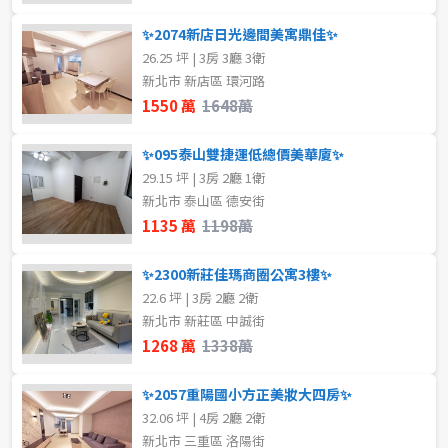
✨2074新店日光邊間美寓鼎佳✨
26.25 坪 | 3房 3廳 3衛
新北市 新店區 環河路
1550 萬
1648萬
✨095泰山雙捷運低總價美華廈✨
29.15 坪 | 3房 2廳 1衛
新北市 泰山區 德安街
1135 萬
1198萬
✨2300新莊佳瑪商圈公寓3樓✨
22.6 坪 | 3房 2廳 2衛
新北市 新莊區 中誠街
1268 萬
1338萬
✨2057重陽國小方正美妝大四房✨
32.06 坪 | 4房 2廳 2衛
新北市 三重區 洛陽街