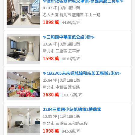
✨低於社區最新成交單價-徐匯美妝三房車✨
42.47 坪 | 3房 2廳 2衛
名人大廈 新北市 蘆洲區 中山一路
1898 萬
44.69萬/坪
✨三和國中華廈低公設3房✨
23.28 坪 | 3房 2廳 2衛
新北市 三重區 五華街
1598 萬
68.64萬/坪
✨CB2305未來連城錦和站加工廠辦3米8✨
25.84 坪 | 3房 1廳 1衛
新北市 中和區 連城路
2680 萬
103.72萬/坪
2294三重國小站低總價2樓鼎家
12.99 坪 | 1房 1廳 1衛
新北市 三重區 三和路三段
1098 萬
84.53萬/坪