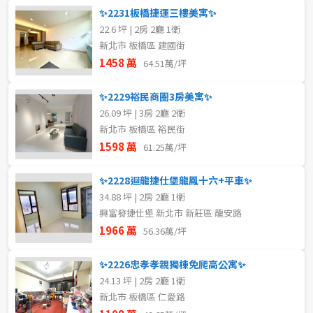
✨2231板橋捷運三樓美寓✨
22.6 坪 | 2房 2廳 1衛
新北市 板橋區 建國街
1458 萬
64.51萬/坪
✨2229裕民商圈3房美寓✨
26.09 坪 | 3房 2廳 2衛
新北市 板橋區 裕民街
1598 萬
61.25萬/坪
✨2228迴龍捷仕堡龍鳳十六+平車✨
34.88 坪 | 2房 2廳 1衛
興富發捷仕堡 新北市 新莊區 龍安路
1966 萬
56.36萬/坪
✨2226忠孝孝親獨棟免爬高公寓✨
24.13 坪 | 2房 2廳 1衛
新北市 板橋區 仁愛路