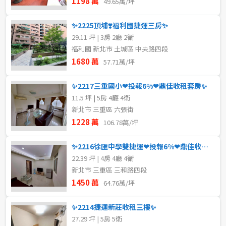
1198 萬
49.65萬/坪
✨2225頂埔❣️福利國捷運三房✨
29.11 坪 | 3房 2廳 2衛
福利國 新北市 土城區 中央路四段
1680 萬
57.71萬/坪
✨2217三重國小❤投報6%❤鼎佳收租套房✨
11.5 坪 | 5房 4廳 4衛
新北市 三重區 六張街
1228 萬
106.78萬/坪
✨2216徐匯中學雙捷運❤投報6%❤鼎佳收租套房✨
22.39 坪 | 4房 4廳 4衛
新北市 三重區 三和路四段
1450 萬
64.76萬/坪
✨2214捷運新莊收租三樓✨
27.29 坪 | 5房 5衛