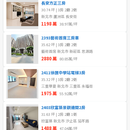
長安方正三房
30.74 坪 | 3房 2廳 2衛
新北市 蘆洲區 長安街
1198 萬
38.97萬/坪
2393藝術首席三房車
35.62 坪 | 3房 2廳 2衛
藝術首席 新北市 新莊區 思源路
2880 萬
80.85萬/坪
2411徐匯中學站電梯3房
35.32 坪 | 3房 2廳 2衛
三重華夏 新北市 三重區 永福街
1975 萬
55.92萬/坪
2403欣富築景觀邊間2房
31.63 坪 | 2房 2廳 1衛
欣富築 新北市 汐止區 茄苳路
1488 萬
47.04萬/坪