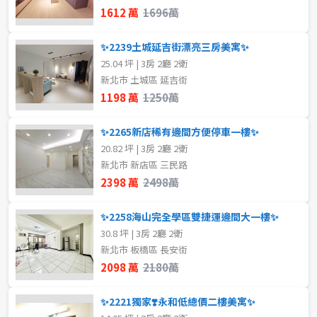
1612 萬
1696萬
✨2239土城延吉街漂亮三房美寓✨
25.04 坪 | 3房 2廳 2衛
新北市 土城區 延吉街
1198 萬
1250萬
✨2265新店稀有邊間方便停車一樓✨
20.82 坪 | 3房 2廳 2衛
新北市 新店區 三民路
2398 萬
2498萬
✨2258海山完全學區雙捷運邊間大一樓✨
30.8 坪 | 3房 2廳 2衛
新北市 板橋區 長安街
2098 萬
2180萬
✨2221獨家❣️永和低總價二樓美寓✨