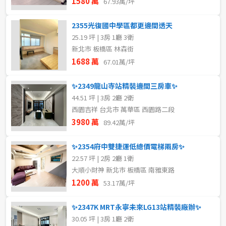
1580 萬
67.93萬/坪
2355光復國中學區都更邊間透天
25.19 坪 | 3房 1廳 3衛
新北市 板橋區 林森街
1688 萬
67.01萬/坪
✨2349龍山寺站精裝邊間三房車✨
44.51 坪 | 3房 2廳 2衛
西園吉祥 台北市 萬華區 西園路二段
3980 萬
89.42萬/坪
✨2354府中雙捷運低總價電梯兩房✨
22.57 坪 | 2房 2廳 1衛
大順小財神 新北市 板橋區 南雅東路
1200 萬
53.17萬/坪
✨2347K MRT永寧未來LG13站精裝廠辦✨
30.05 坪 | 3房 1廳 2衛