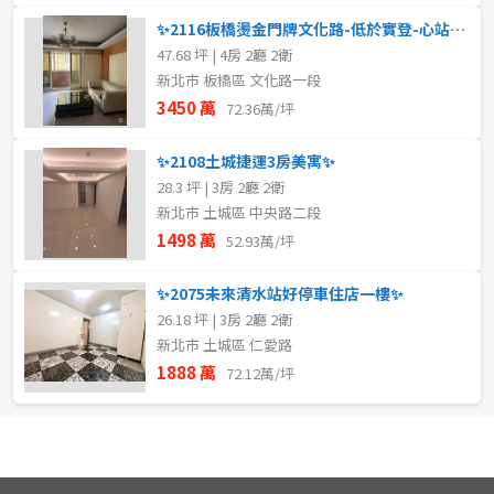
✨2116板橋燙金門牌文化路-低於實登-心站地帶邊間大四房車✨
47.68 坪 | 4房 2廳 2衛
新北市 板橋區 文化路一段
3450 萬
72.36萬/坪
✨2108土城捷運3房美寓✨
28.3 坪 | 3房 2廳 2衛
新北市 土城區 中央路二段
1498 萬
52.93萬/坪
✨2075未來清水站好停車住店一樓✨
26.18 坪 | 3房 2廳 2衛
新北市 土城區 仁愛路
1888 萬
72.12萬/坪