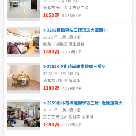
20.2 坪 | 2房 1廳 1衛
新北市 泰山區 明志路二段
1058 萬
52.38萬/坪
✨2262板橋車站三樓頂加大空間✨
21.12 坪 | 2房 2廳 1衛
新北市 板橋區 漢生西路
1480 萬
70.08萬/坪
✨2261K汐止時尚雅寓邊間三房✨
32.25 坪 | 3房 2廳 2衛
新北市 汐止區 康寧街
1380 萬
42.79萬/坪
✨2259樹林電梯邊間學區三房~近捷運萬大線✨
30.75 坪 | 3房 2廳 2衛
孩子王 新北市 樹林區 忠孝街
1498 萬
48.72萬/坪