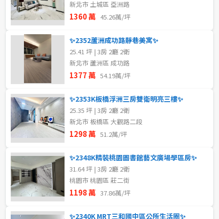
新北市 土城區 亞洲路
1360 萬
45.26萬/坪
✨2352蘆洲成功路靜巷美寓✨
25.41 坪 | 3房 2廳 2衛
新北市 蘆洲區 成功路
1377 萬
54.19萬/坪
✨2353K板橋浮洲三房雙衛明亮三樓✨
25.35 坪 | 3房 2廳 2衛
新北市 板橋區 大觀路二段
1298 萬
51.2萬/坪
✨2348K精裝桃園圖書館藝文廣場學區房✨
31.64 坪 | 3房 2廳 2衛
桃園市 桃園區 莊二街
1198 萬
37.86萬/坪
✨2340K MRT三和國中區公所生活圈✨