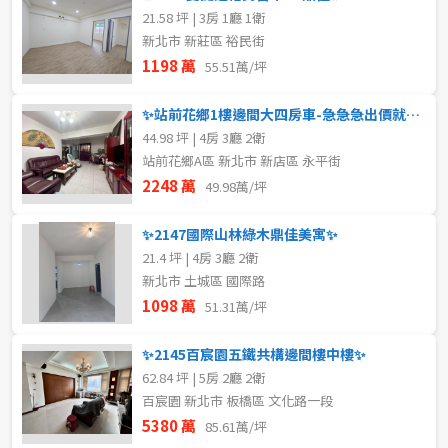
21.58 坪 | 3房 1廳 1衛
新北市 新莊區 裕民街
1198 萬
55.51萬/坪
✨站前花鄉1樓邊間大四房車-急急急出價就談❤️低於實價登錄✨
44.98 坪 | 4房 3廳 2衛
站前花鄉A區 新北市 新店區 永平街
2248 萬
49.98萬/坪
✨2147國際山林綠木鼎佳美寓✨
21.4 坪 | 4房 3廳 2衛
新北市 土城區 國際路
1098 萬
51.31萬/坪
✨2145百宸園五鐵共構邊間樓中樓✨
62.84 坪 | 5房 2廳 2衛
百宸園 新北市 板橋區 文化路一段
5380 萬
85.61萬/坪