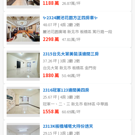
1188 萬
26.87萬/坪
✨2324麗池花園方正四房車✨
48.07 坪 | 4房 2廳 2衛
麗池花園廣場 新北市 板橋區 篤行路一段
2298 萬
47.81萬/坪
2315台北大第美裝潢邊間三房
37.26 坪 | 3房 2廳 2衛
台北大第 新北市 板橋區 金門街
1880 萬
50.46萬/坪
2316冠軍123邊間美四房
25.67 坪 | 4房 3廳 2衛
冠軍一、二、三 新北市 樹林區 中華路
1558 萬
60.69萬/坪
2313K板橋埔墘大持份透天
29.15 坪 | 3房 1廳 2衛