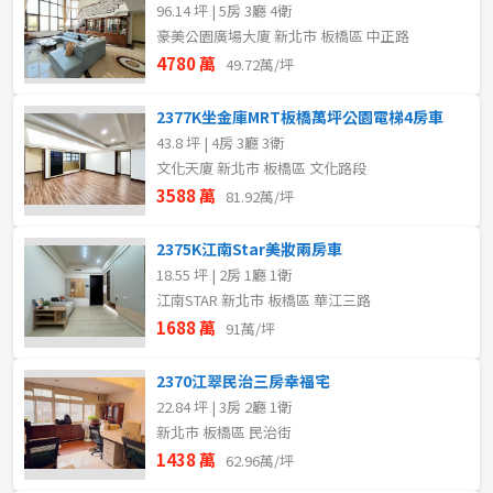
96.14 坪 | 5房 3廳 4衛
豪美公園廣場大廈 新北市 板橋區 中正路
4780 萬
49.72萬/坪
2377K坐金庫MRT板橋萬坪公園電梯4房車
43.8 坪 | 4房 3廳 3衛
文化天廈 新北市 板橋區 文化路段
3588 萬
81.92萬/坪
2375K江南Star美妝兩房車
18.55 坪 | 2房 1廳 1衛
江南STAR 新北市 板橋區 華江三路
1688 萬
91萬/坪
2370江翠民治三房幸福宅
22.84 坪 | 3房 2廳 1衛
新北市 板橋區 民治街
1438 萬
62.96萬/坪