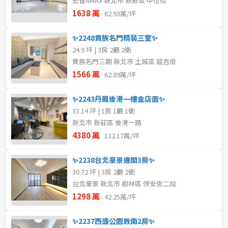
宏普AMAX 新北市 新莊區 中信街
1638 萬
62.93萬/坪
✨2248貴族名門精裝三室✨
24.9 坪 | 3房 2廳 2衛
貴族名門三期 新北市 土城區 延吉街
1566 萬
62.89萬/坪
✨2243丹鳳後港一樓金店面✨
33.14 坪 | 1房 1廳 1衛
新北市 新莊區 後港一路
4380 萬
132.17萬/坪
✨2238台北豪景邊間3房✨
30.72 坪 | 3房 2廳 2衛
台北豪景 新北市 樹林區 保安街二段
1298 萬
42.25萬/坪
✨2237西盛公園敦南2房✨