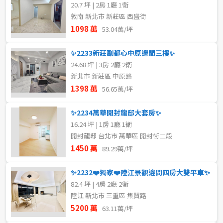
20.7 坪 | 2房 1廳 1衛
敦南 新北市 新莊區 西盛街
1098 萬
53.04萬/坪
✨2233新莊副都心中原邊間三樓✨
24.68 坪 | 3房 2廳 2衛
新北市 新莊區 中原路
1398 萬
56.65萬/坪
✨2234萬華開封龍邸大套房✨
16.24 坪 | 1房 1廳 1衛
開封龍邸 台北市 萬華區 開封街二段
1450 萬
89.29萬/坪
✨2232❤️獨家❤️陸江景觀邊間四房大雙平車✨
82.4 坪 | 4房 2廳 2衛
陸江 新北市 三重區 集賢路
5200 萬
63.11萬/坪