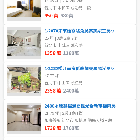
14.05 坪 | 2房 2廳 2衛
新北市 永和區 成功路一段
950 萬
980萬
✨2070未來廷寮站免爬高美妝三房✨
26 坪 | 3房 2廳 2衛
新北市 土城區 延和路
1358 萬
1388萬
✨2285松江南京低總價夾層陽光屋✨
47.77 坪
台北市 中山區 松江路
2358 萬
2400萬
2400永康芬揚邊間採光全新電梯兩房
21.76 坪 | 2房 1廳 1衛
永康芬揚 新北市 板橋區 縣民大道三段
1738 萬
1768萬