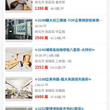
新北市 新莊區 豐年街
1280 萬
46.9萬/坪
✨2199輔大近三捷運-TOP企業總部低單價廠辦✨
80.94 坪
新北市 新莊區 中正路
3500 萬
43.24萬/坪
✨2192埔墘高投報收租八套房-大持份✨
39.86 坪 | 8房 8衛
新北市 板橋區 三民路一段
2352 萬
59.01萬/坪
✨2188亞東商圈-臨大馬路透天廠房✨
146.53 坪
新北市 板橋區 信義路
6980 萬
47.64萬/坪
✨2152雙捷運裕民吉市RC鼎佳✨