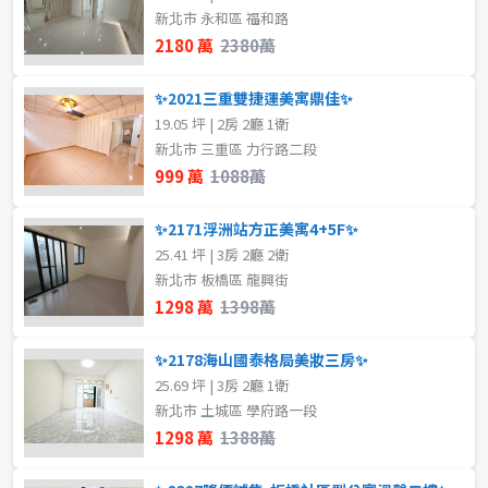
新北市 永和區 福和路
不拘
地下室
2180 萬
2380萬
租金(元)
1樓
2樓
✨2021三重雙捷運美寓鼎佳✨
19.05 坪 | 2房 2廳 1衛
3樓
4樓
新北市 三重區 力行路二段
999 萬
1088萬
5~10樓
11~20樓
✨2171浮洲站方正美寓4+5F✨
21樓以上
25.41 坪 | 3房 2廳 2衛
新北市 板橋區 龍興街
1298 萬
1398萬
~
樓
✨2178海山國泰格局美妝三房✨
25.69 坪 | 3房 2廳 1衛
格局
新北市 土城區 學府路一段
1298 萬
1388萬
不拘
1房