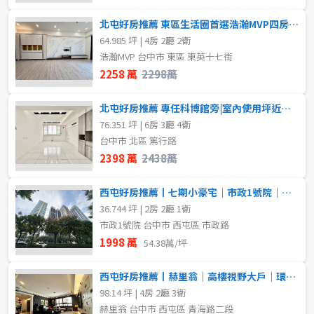
北屯好房推薦 東區生活圈首選浩瀚MVP四房雙平車
64.985 坪 | 4房 2廳 2衛
浩瀚MVP 台中市 東區 東英十七街
2258 萬
2298萬
北屯好房推薦 專任科博館旁|室內使用坪近百坪美透天
76.351 坪 | 6房 3廳 4衛
台中市 北區 篤行路
2398 萬
2438萬
西屯好房推薦丨七期小豪宅｜市政1號院｜大兩房平車｜高樓景觀戶
36.744 坪 | 2房 2廳 1衛
市政1號院 台中市 西屯區 市政路
1998 萬
54.38萬/坪
西屯好房推薦丨赫里翁｜高樓視野大戶｜環視七期美景
98.14 坪 | 4房 2廳 3衛
赫里翁 台中市 西屯區 青海路二段