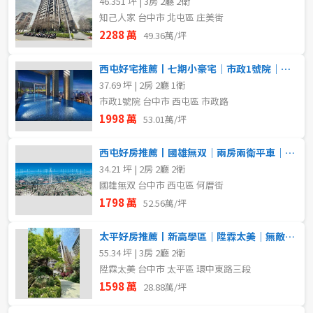
46.351 坪 | 3房 2廳 2衛
知己人家 台中市 北屯區 庄美街
2288 萬
49.36萬/坪
西屯好宅推薦丨七期小豪宅｜市政1號院｜大兩房平車｜帝王視野戶
37.69 坪 | 2房 2廳 1衛
市政1號院 台中市 西屯區 市政路
1998 萬
53.01萬/坪
西屯好房推薦丨國雄無双｜兩房兩衛平車｜高樓無限視野戶
34.21 坪 | 2房 2廳 2衛
國雄無双 台中市 西屯區 何厝街
1798 萬
52.56萬/坪
太平好房推薦丨新高學區｜陞霖太美｜無敵視野戶
55.34 坪 | 3房 2廳 2衛
陞霖太美 台中市 太平區 環中東路三段
1598 萬
28.88萬/坪