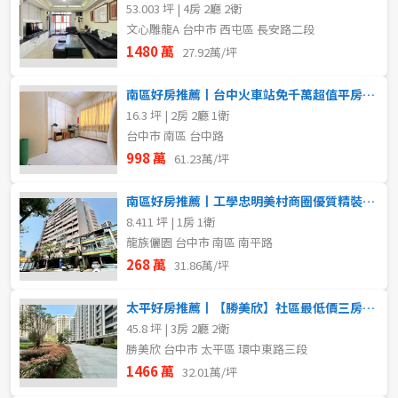
53.003 坪 | 4房 2廳 2衛
文心雕龍A 台中市 西屯區 長安路二段
1480 萬
27.92萬/坪
南區好房推薦丨台中火車站免千萬超值平房｜危老聖品
16.3 坪 | 2房 2廳 1衛
台中市 南區 台中路
998 萬
61.23萬/坪
南區好房推薦丨工學忠明美村商圈優質精裝收租美套房
8.411 坪 | 1房 1衛
龍族儷園 台中市 南區 南平路
268 萬
31.86萬/坪
太平好房推薦丨【勝美欣】社區最低價三房平車
45.8 坪 | 3房 2廳 2衛
勝美欣 台中市 太平區 環中東路三段
1466 萬
32.01萬/坪