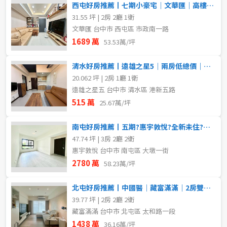
西屯好房推薦丨七期小豪宅｜文華匯｜高樓精裝兩房平車視野戶
31.55 坪 | 2房 2廳 1衛
文華匯 台中市 西屯區 市政南一路
1689 萬
53.53萬/坪
清水好房推薦丨遠雄之星5｜兩房低總價｜近三井OUTLET
20.062 坪 | 2房 1廳 1衛
遠雄之星五 台中市 清水區 港新五路
515 萬
25.67萬/坪
南屯好房推薦丨五期?惠宇敦悅?全新未住?三房平車
47.74 坪 | 3房 2廳 2衛
惠宇敦悅 台中市 南屯區 大墩一街
2780 萬
58.23萬/坪
北屯好房推薦丨中國醫｜藏富滿滿｜2房雙衛浴精裝戶
39.77 坪 | 2房 2廳 2衛
藏富滿滿 台中市 北屯區 太和路一段
1438 萬
36.16萬/坪