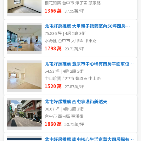
櫻花知築 台中市 潭子區 頭家路
1366 萬
37.95萬/坪
北屯好房推薦 大甲親子館旁室內50坪四房三衛浴配車位
75.836 坪 | 4房 2廳 3衛
水源匯 台中市 大甲區 甲東路
1798 萬
23.71萬/坪
北屯好房推薦 豐原市中心稀有四房平面車位前後陽台視野戶
54.53 坪 | 4房 2廳 2衛
中山珍寶 台中市 豐原區 中山路
1520 萬
27.87萬/坪
北屯好房推薦 西屯寧漢街美透天
36.67 坪 | 4房 2廳 3衛
台中市 西屯區 寧漢街
1860 萬
50.72萬/坪
北屯好房推薦 南屯核心生活京華大四房稀有釋出