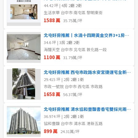
44.42 坪 | 4房 2廳 2衛
生活京華 台中市 南屯區 黎明東街
1588 萬
35.75萬/坪
北屯好房推薦丨水湳十四期黃金交界3+1房平車
34.6 坪 | 3房 2廳 2衛
海闊天空 台中市 北屯區 敦化路一段
1100 萬
31.79萬/坪
北屯好房推薦 西屯市政路水安宮捷運宅全新採光兩房車位
29.415 坪 | 2房 2廳 1衛
市政一號院 台中市 西屯區 市政路
1658 萬
56.37萬/坪
北屯好房推薦 清水協和豐馥書香宅雙採光兩房B1平車
36.974 坪 | 2房 2廳 1衛
協和豐馥 台中市 清水區 港新五路
899 萬
24.31萬/坪