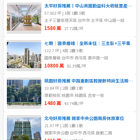
太平好房推薦丨中山商圈勤益科大收租置產優質店住
57.002 坪 | 3房 3廳 3衛
太子三蕃街透天區 台中市 太平區 中山路一段
1580 萬
27.72萬/坪
七期｜國泰層峰｜全新未住｜三主臥+三平車
132.7 坪 | 4房 2廳 5衛
國泰層峰 台中市 西屯區 惠中路一段
10800 萬
81.39萬/坪
桃園好房推薦 中路重劃區輕屋齡時尚生活兩房平車
33.84 坪 | 2房 2廳 1衛
璟都柏悅 桃園市 桃園區 吉安一街
1480 萬
43.74萬/坪
北屯好房推薦 親家中央公園兩房休旅車位
21.07 坪 | 2房 1廳 1衛
親家中央公園 台中市 西屯區 啟航二路