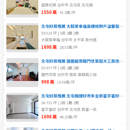
盛築松築 台中市 北屯區 北屯路
1550 萬
41.3萬/坪
北屯好房推薦 大毅家幸福高樓視野戶溫馨裝潢美三房雙平車
59.523 坪 | 3房 2廳 2衛
大毅家幸福 台中市 太平區 新光路
1698 萬
28.53萬/坪
北屯好房推薦 國圖館旁龍門世家超大三房改套聖品
50.977 坪 | 3房 2廳 2衛
龍門世家 台中市 南區 復興路三段
998 萬
19.58萬/坪
北屯好房推薦 北屯機捷好市多全新富宇富好兩房平車
36.731 坪 | 2房 1廳 2衛
富宇富好 台中市 北屯區 敦富一街
1698 萬
46.23萬/坪