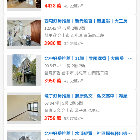
4438 萬
45.22萬/坪
西屯好房推薦丨新光遠百丨赫里翁丨大三房雙平車
123.42 坪 | 3房 2廳 3衛
赫里翁 台中市 西屯區 青海路二段
3980 萬
32.25萬/坪
北屯好房推薦丨11期｜登陽廊香｜大四房｜獨立雙平車｜稀有釋出
90.547 坪 | 4房 2廳 2衛
登陽廊香 台中市 北屯區 山西路三段
3950 萬
43.62萬/坪
潭子好房推薦丨麗康弘文｜弘文高中｜輕屋齡電梯別墅
63.94 坪 | 5房 2廳 6衛
麗康弘文 台中市 潭子區 弘勇街
3758 萬
58.77萬/坪
北屯好房推薦丨水湳經貿｜社區稀有釋出邊間採光三房平車