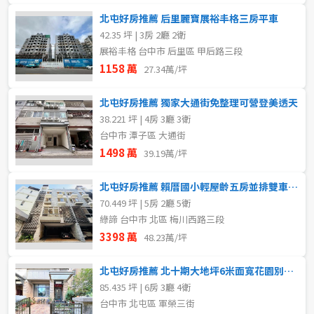
北屯好房推薦 后里麗寶展裕丰格三房平車
42.35 坪 | 3房 2廳 2衛
展裕丰格 台中市 后里區 甲后路三段
1158 萬
27.34萬/坪
北屯好房推薦 獨家大通街免整理可營登美透天
38.221 坪 | 4房 3廳 3衛
台中市 潭子區 大通街
1498 萬
39.19萬/坪
北屯好房推薦 賴厝國小輕屋齡五房並排雙車電梯別墅
70.449 坪 | 5房 2廳 5衛
綠諦 台中市 北區 梅川西路三段
3398 萬
48.23萬/坪
北屯好房推薦 北十期大地坪6米面寬花園別墅6房有孝親房
85.435 坪 | 6房 3廳 4衛
台中市 北屯區 軍榮三街