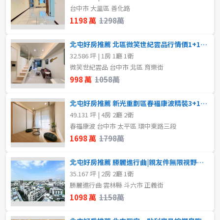
80坪以上
台中市 大里區 善化路
樓層
1198 萬
1298萬
~
坪
不拘
地下室
北屯好房推薦 北區微笑世紀雲品行情價1+1房大平車
32.586 坪 | 1房 1廳 1衛
1樓
2樓
微笑世紀雲品 台中市 北區 育樂街
樓層
998 萬
1058萬
不拘
地下室
3樓
4樓
北屯好房推薦 新光重劃區春福康波精裝3+1房平車露臺戶
1樓
2樓
5~10樓
11~20樓
49.131 坪 | 4房 2廳 2衛
春福康波 台中市 太平區 環中東路三段
1698 萬
1798萬
3樓
4樓
21樓以上
北屯好房推薦 勝麗進行曲|親友件無限視野次頂樓2房平車
5~10樓
11~20樓
~
樓
35.167 坪 | 2房 2廳 1衛
勝麗進行曲 雲林縣 斗六市 正義街
21樓以上
1098 萬
1158萬
格局
~
樓