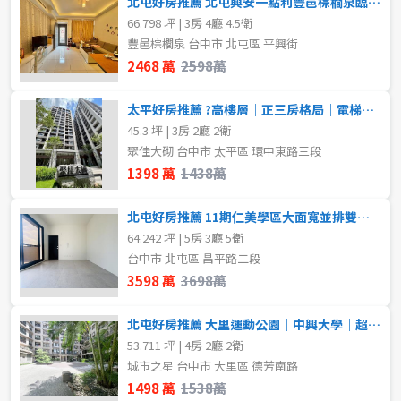
北屯好房推薦 北屯興安一點利豐邑棕櫚泉臨路透店
不拘
1房
66.798 坪 | 3房 4廳 4.5衛
豐邑棕櫚泉 台中市 北屯區 平興街
2房
3房
格局
2468 萬
2598萬
不拘
1房
4房
5房以上
太平好房推薦 ?高樓層｜正三房格局｜電梯口柱邊平車
45.3 坪 | 3房 2廳 2衛
2房
3房
聚佳大砌 台中市 太平區 環中東路三段
屋齡
1398 萬
1438萬
4房
5房以上
不拘
北屯好房推薦 11期仁美學區大面寬並排雙車臨路豪墅
64.242 坪 | 5房 3廳 5衛
租金(元)
台中市 北屯區 昌平路二段
售價
3598 萬
3698萬
北屯好房推薦 大里運動公園｜中興大學｜超大四房平車
53.711 坪 | 4房 2廳 2衛
城市之星 台中市 大里區 德芳南路
1498 萬
1538萬