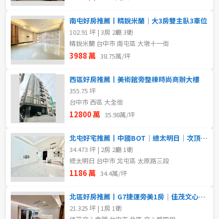
南屯好房推薦丨精銳米蘭｜大3房雙主臥3車位
102.91 坪 | 3房 2廳 3衛
精銳米蘭 台中市 南屯區 大墩十一街
3988 萬
38.75萬/坪
西區好房推薦丨美術館旁整棟時尚商辦大樓
355.75 坪
台中市 西區 大全街
12800 萬
35.98萬/坪
北屯好宅推薦丨中國BOT｜總太明日｜次頂樓｜大兩房平車
34.473 坪 | 2房 2廳 1衛
總太明日 台中市 北屯區 太原路三段
1186 萬
34.4萬/坪
北區好房推薦丨G7捷運旁美1房｜佳茂文心會館｜投資自住首選
21.325 坪 | 1房 1衛