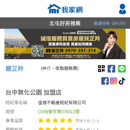
北屯好房推薦
房源分析
4395
縣市
縣市
縣市
區域
區域
區域
不限
不限
不限
不限
不限
不限
嚴芷羚 嚴芷羚
台中市
嚴芷羚
(仲介，收取服務費)
雲林縣
台中敦化公園 加盟店
桃園市
經紀業名稱
佳禧不動產經紀有限公司
證號
(109)登字第376311號
類型(可複選)
售價
類型(可複選)
專業品質
平均 5 分 / 1 人
不拘
不拘
電梯大樓
整層住家
獨立套房
套房
分租套房
別墅
服務態度
平均 5 分 / 1 人