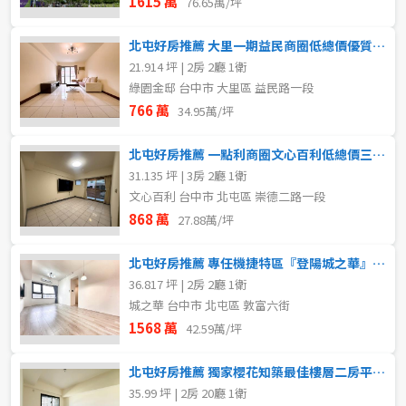
1615 萬
76.65萬/坪
北屯好房推薦 大里一期益民商圈低總價優質電梯兩房
21.914 坪 | 2房 2廳 1衛
綠園金邸 台中市 大里區 益民路一段
766 萬
34.95萬/坪
北屯好房推薦 一點利商圈文心百利低總價三房+車位
31.135 坪 | 3房 2廳 1衛
文心百利 台中市 北屯區 崇德二路一段
868 萬
27.88萬/坪
北屯好房推薦 專任機捷特區『登陽城之華』大兩房柱邊平車
36.817 坪 | 2房 2廳 1衛
城之華 台中市 北屯區 敦富六街
1568 萬
42.59萬/坪
北屯好房推薦 獨家櫻花知築最佳樓層二房平車入主明星小學
35.99 坪 | 2房 20廳 1衛