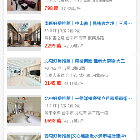
佳茂文心會館 台中市 北區 文心路四段
798 萬
37.42萬/坪
南區好房推薦丨中山醫｜昌祐雲之境｜三房雙平車
53.6 坪 | 3房 2廳 2衛
昌祐雲之境 台中市 南區 復興北路
2299 萬
42.89萬/坪
北屯好房推薦丨崇德商圈 佳泰大崇德 大三房平車
49.762 坪 | 3房 2廳 2衛
佳泰大崇德 台中市 北屯區 河北西街
2145 萬
43.11萬/坪
北屯好房推薦丨一德洋樓旁獨立戶兩房兩衛柱邊平車
41.1 坪 | 2房 2廳 2衛
昌平京樺 台中市 北屯區 昌平路一段
1698 萬
41.31萬/坪
西屯好房推薦|文心雕龍近水湳市場捷運|4+1房平車