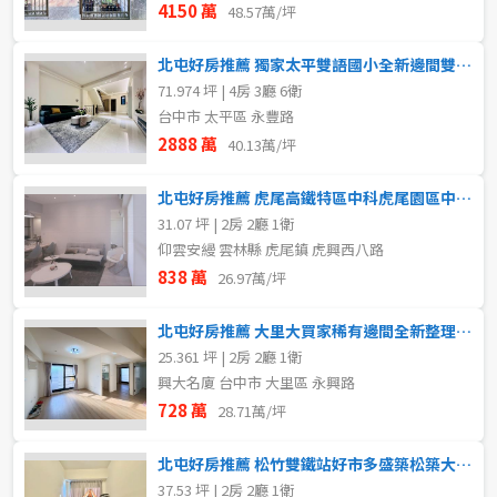
4150 萬
48.57萬/坪
北屯好房推薦 獨家太平雙語國小全新邊間雙車電梯別墅
71.974 坪 | 4房 3廳 6衛
台中市 太平區 永豐路
2888 萬
40.13萬/坪
北屯好房推薦 虎尾高鐵特區中科虎尾園區中高樓層視野漂亮二房
31.07 坪 | 2房 2廳 1衛
仰雲安縵 雲林縣 虎尾鎮 虎興西八路
838 萬
26.97萬/坪
北屯好房推薦 大里大買家稀有邊間全新整理雙陽台精美兩房
25.361 坪 | 2房 2廳 1衛
興大名廈 台中市 大里區 永興路
728 萬
28.71萬/坪
北屯好房推薦 松竹雙鐵站好市多盛築松築大兩房平車
37.53 坪 | 2房 2廳 1衛