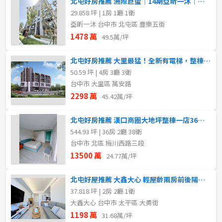
北屯好房推薦 洲際巨蛋︱14期亞昕一沐︱小豪宅配平車
29.858 坪 | 1房 1廳 1衛
亞昕一沐 台中市 北屯區 豐樂五街
1478 萬
49.5萬/坪
北屯好房推薦 大里最猛！全新有電梯，整棟四樓車庫豪墅
50.59 坪 | 4房 3廳 3衛
台中市 大里區 萬安路
2298 萬
45.42萬/坪
北屯好房推薦 漢口商圈大地坪整棟一店36套單一承租方
544.93 坪 | 36房 2廳 38衛
台中市 北區 梅川西路三段
13500 萬
24.77萬/坪
北屯好屋推薦 大鑫大心 輕屋齡兩房前後陽台配平車
37.818 坪 | 2房 2廳 1衛
大鑫大心 台中市 太平區 大勇街
1198 萬
31.68萬/坪