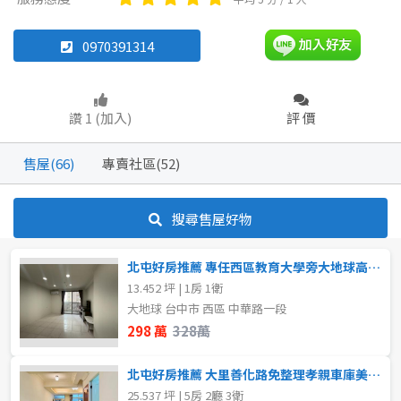
透天厝
雅房
其他住宅
華廈
店面
店面
頂讓
0970391314
辦公
住辦
廠房
土地
坪數
讚 1 (加入)
評 價
車位
不拘
20坪以下
售屋(66)
專賣社區(52)
20~30 坪
30~40 坪
坪數
搜尋售屋好物
不拘
20坪以下
40~50 坪
50~60 坪
北屯好房推薦 專任西區教育大學旁大地球高樓層套房
20~30 坪
30~40 坪
60~70 坪
70~80 坪
13.452 坪 | 1房 1衛
大地球 台中市 西區 中華路一段
40~50 坪
50~60 坪
80坪以上
298 萬
328萬
60~70 坪
70~80 坪
~
坪
北屯好房推薦 大里善化路免整理孝親車庫美稀有透天
25.537 坪 | 5房 2廳 3衛