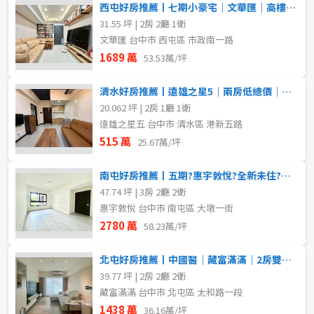
西屯好房推薦丨七期小豪宅｜文華匯｜高樓精裝兩房平車視野戶
31.55 坪 | 2房 2廳 1衛
文華匯 台中市 西屯區 市政南一路
1689 萬
53.53萬/坪
清水好房推薦丨遠雄之星5｜兩房低總價｜近三井OUTLET
20.062 坪 | 2房 1廳 1衛
遠雄之星五 台中市 清水區 港新五路
515 萬
25.67萬/坪
南屯好房推薦丨五期?惠宇敦悅?全新未住?三房平車
47.74 坪 | 3房 2廳 2衛
惠宇敦悅 台中市 南屯區 大墩一街
2780 萬
58.23萬/坪
北屯好房推薦丨中國醫｜藏富滿滿｜2房雙衛浴精裝戶
39.77 坪 | 2房 2廳 2衛
藏富滿滿 台中市 北屯區 太和路一段
1438 萬
36.16萬/坪