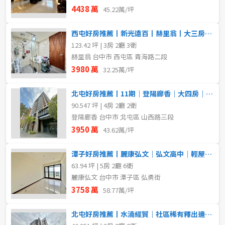
4438 萬
45.22萬/坪
西屯好房推薦丨新光遠百丨赫里翁丨大三房雙平車
123.42 坪 | 3房 2廳 3衛
赫里翁 台中市 西屯區 青海路二段
3980 萬
32.25萬/坪
北屯好房推薦丨11期｜登陽廊香｜大四房｜獨立雙平車｜稀有釋出
90.547 坪 | 4房 2廳 2衛
登陽廊香 台中市 北屯區 山西路三段
3950 萬
43.62萬/坪
潭子好房推薦丨麗康弘文｜弘文高中｜輕屋齡電梯別墅
63.94 坪 | 5房 2廳 6衛
麗康弘文 台中市 潭子區 弘勇街
3758 萬
58.77萬/坪
北屯好房推薦丨水湳經貿｜社區稀有釋出邊間採光三房平車