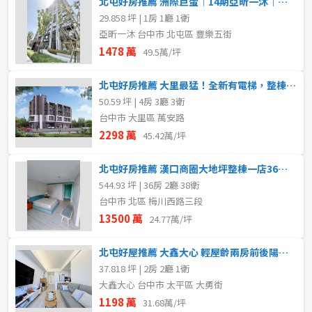
北屯好房推薦 洲際巨蛋︱14期亞昕一沐︱小豪宅配平車
29.858 坪 | 1房 1廳 1衛
亞昕一沐 台中市 北屯區 豐樂五街
1478 萬
49.5萬/坪
北屯好房推薦 大里最猛！全新有電梯，整棟四樓車庫豪墅
50.59 坪 | 4房 3廳 3衛
台中市 大里區 萬安路
2298 萬
45.42萬/坪
北屯好房推薦 漢口商圈大地坪整棟一店36套單一承租方
544.93 坪 | 36房 2廳 38衛
台中市 北區 梅川西路三段
13500 萬
24.77萬/坪
北屯好屋推薦 大鑫大心 輕屋齡兩房前後陽台配平車
37.818 坪 | 2房 2廳 1衛
大鑫大心 台中市 太平區 大勇街
1198 萬
31.68萬/坪