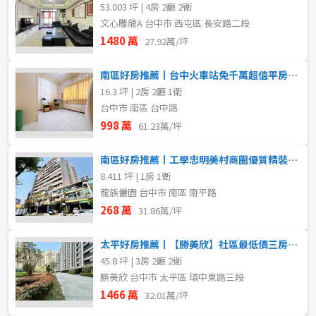
53.003 坪 | 4房 2廳 2衛
文心雕龍A 台中市 西屯區 長安路二段
1480 萬
27.92萬/坪
南區好房推薦丨台中火車站免千萬超值平房｜危老聖品
16.3 坪 | 2房 2廳 1衛
台中市 南區 台中路
998 萬
61.23萬/坪
南區好房推薦丨工學忠明美村商圈優質精裝收租美套房
8.411 坪 | 1房 1衛
龍族儷園 台中市 南區 南平路
268 萬
31.86萬/坪
太平好房推薦丨【勝美欣】社區最低價三房平車
45.8 坪 | 3房 2廳 2衛
勝美欣 台中市 太平區 環中東路三段
1466 萬
32.01萬/坪