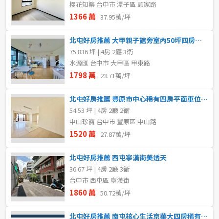
櫻花知築 台中市 潭子區 頭家路
1366 萬
37.95萬/坪
北屯好房推薦 大甲親子館旁室內50坪四房三衛浴配車位
75.836 坪 | 4房 2廳 3衛
水源匯 台中市 大甲區 甲東路
1798 萬
23.71萬/坪
北屯好房推薦 豐原市中心稀有四房平面車位前後陽台視野戶
54.53 坪 | 4房 2廳 2衛
中山珍寶 台中市 豐原區 中山路
1520 萬
27.87萬/坪
北屯好房推薦 西屯寧漢街美透天
36.67 坪 | 4房 2廳 3衛
台中市 西屯區 寧漢街
1860 萬
50.72萬/坪
北屯好房推薦 南屯核心生活京華大四房稀有釋出