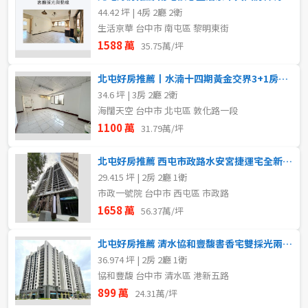
44.42 坪 | 4房 2廳 2衛
生活京華 台中市 南屯區 黎明東街
1588 萬
35.75萬/坪
北屯好房推薦丨水湳十四期黃金交界3+1房平車
34.6 坪 | 3房 2廳 2衛
海闊天空 台中市 北屯區 敦化路一段
1100 萬
31.79萬/坪
北屯好房推薦 西屯市政路水安宮捷運宅全新採光兩房車位
29.415 坪 | 2房 2廳 1衛
市政一號院 台中市 西屯區 市政路
1658 萬
56.37萬/坪
北屯好房推薦 清水協和豐馥書香宅雙採光兩房B1平車
36.974 坪 | 2房 2廳 1衛
協和豐馥 台中市 清水區 港新五路
899 萬
24.31萬/坪