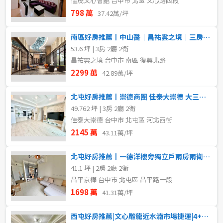
佳茂文心會館 台中市 北區 文心路四段
798 萬
37.42萬/坪
南區好房推薦丨中山醫｜昌祐雲之境｜三房雙平車
53.6 坪 | 3房 2廳 2衛
昌祐雲之境 台中市 南區 復興北路
2299 萬
42.89萬/坪
北屯好房推薦丨崇德商圈 佳泰大崇德 大三房平車
49.762 坪 | 3房 2廳 2衛
佳泰大崇德 台中市 北屯區 河北西街
2145 萬
43.11萬/坪
北屯好房推薦丨一德洋樓旁獨立戶兩房兩衛柱邊平車
41.1 坪 | 2房 2廳 2衛
昌平京樺 台中市 北屯區 昌平路一段
1698 萬
41.31萬/坪
西屯好房推薦|文心雕龍近水湳市場捷運|4+1房平車