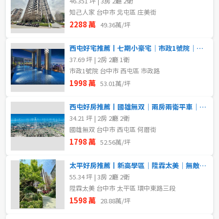
46.351 坪 | 3房 2廳 2衛
知己人家 台中市 北屯區 庄美街
2288 萬
49.36萬/坪
西屯好宅推薦丨七期小豪宅｜市政1號院｜大兩房平車｜帝王視野戶
37.69 坪 | 2房 2廳 1衛
市政1號院 台中市 西屯區 市政路
1998 萬
53.01萬/坪
西屯好房推薦丨國雄無双｜兩房兩衛平車｜高樓無限視野戶
34.21 坪 | 2房 2廳 2衛
國雄無双 台中市 西屯區 何厝街
1798 萬
52.56萬/坪
太平好房推薦丨新高學區｜陞霖太美｜無敵視野戶
55.34 坪 | 3房 2廳 2衛
陞霖太美 台中市 太平區 環中東路三段
1598 萬
28.88萬/坪