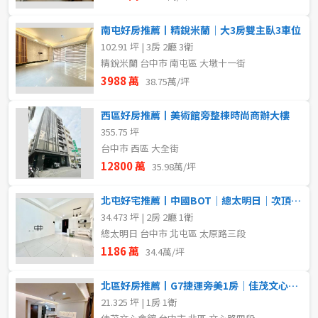
南屯好房推薦丨精銳米蘭｜大3房雙主臥3車位
102.91 坪 | 3房 2廳 3衛
精銳米蘭 台中市 南屯區 大墩十一街
3988 萬
38.75萬/坪
西區好房推薦丨美術館旁整棟時尚商辦大樓
355.75 坪
台中市 西區 大全街
12800 萬
35.98萬/坪
北屯好宅推薦丨中國BOT｜總太明日｜次頂樓｜大兩房平車
34.473 坪 | 2房 2廳 1衛
總太明日 台中市 北屯區 太原路三段
1186 萬
34.4萬/坪
北區好房推薦丨G7捷運旁美1房｜佳茂文心會館｜投資自住首選
21.325 坪 | 1房 1衛