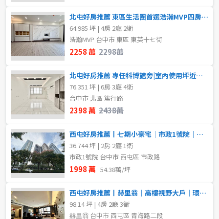
北屯好房推薦 東區生活圈首選浩瀚MVP四房雙平車
64.985 坪 | 4房 2廳 2衛
浩瀚MVP 台中市 東區 東英十七街
2258 萬
2298萬
北屯好房推薦 專任科博館旁|室內使用坪近百坪美透天
76.351 坪 | 6房 3廳 4衛
台中市 北區 篤行路
2398 萬
2438萬
西屯好房推薦丨七期小豪宅｜市政1號院｜大兩房平車｜高樓景觀戶
36.744 坪 | 2房 2廳 1衛
市政1號院 台中市 西屯區 市政路
1998 萬
54.38萬/坪
西屯好房推薦丨赫里翁｜高樓視野大戶｜環視七期美景
98.14 坪 | 4房 2廳 3衛
赫里翁 台中市 西屯區 青海路二段