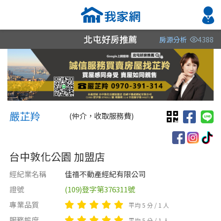
北屯好房推薦
房源分析
4388
縣市
縣市
縣市
區域
區域
區域
不限
不限
不限
不限
不限
不限
嚴芷羚 嚴芷羚
台中市
嚴芷羚
(仲介，收取服務費)
雲林縣
台中敦化公園 加盟店
桃園市
經紀業名稱
佳禧不動產經紀有限公司
證號
(109)登字第376311號
類型(可複選)
售價
類型(可複選)
專業品質
平均 5 分 / 1 人
不拘
不拘
電梯大樓
整層住家
獨立套房
套房
分租套房
別墅
服務態度
平均 5 分 / 1 人