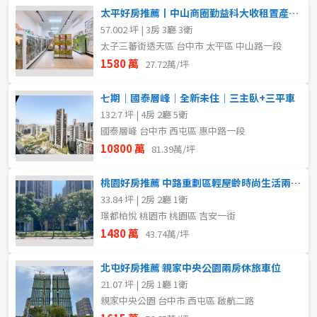
太平好房推薦丨中山商圈勤益科大收租置產優質店住
57.002 坪 | 3房 3廳 3衛
太子三蕃街透天區 台中市 太平區 中山路一段
1580 萬
27.72萬/坪
七期｜國泰層峰｜全新未住｜三主臥+三平車
132.7 坪 | 4房 2廳 5衛
國泰層峰 台中市 西屯區 惠中路一段
10800 萬
81.39萬/坪
桃園好房推薦 中路重劃區輕屋齡時尚生活兩房平車
33.84 坪 | 2房 2廳 1衛
璟都柏悅 桃園市 桃園區 吉安一街
1480 萬
43.74萬/坪
北屯好房推薦 親家中央公園兩房休旅車位
21.07 坪 | 2房 1廳 1衛
親家中央公園 台中市 西屯區 啟航二路