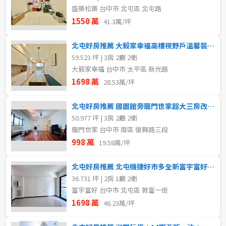
盛築松築 台中市 北屯區 北屯路
1550 萬
41.3萬/坪
北屯好房推薦 大毅家幸福高樓視野戶溫馨裝潢美三房雙平車
59.523 坪 | 3房 2廳 2衛
大毅家幸福 台中市 太平區 新光路
1698 萬
28.53萬/坪
北屯好房推薦 國圖館旁龍門世家超大三房改套聖品
50.977 坪 | 3房 2廳 2衛
龍門世家 台中市 南區 復興路三段
998 萬
19.58萬/坪
北屯好房推薦 北屯機捷好市多全新富宇富好兩房平車
36.731 坪 | 2房 1廳 2衛
富宇富好 台中市 北屯區 敦富一街
1698 萬
46.23萬/坪