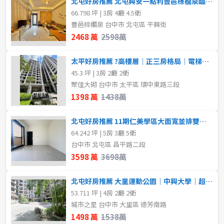
北屯好房推薦 北屯興安一點利豐邑棕櫚泉臨路透店
不拘
1房
66.798 坪 | 3房 4廳 4.5衛
豐邑棕櫚泉 台中市 北屯區 平興街
2房
3房
格局
2468 萬
2598萬
不拘
1房
4房
5房以上
太平好房推薦 ?高樓層｜正三房格局｜電梯口柱邊平車
45.3 坪 | 3房 2廳 2衛
2房
3房
聚佳大砌 台中市 太平區 環中東路三段
屋齡
1398 萬
1438萬
4房
5房以上
不拘
北屯好房推薦 11期仁美學區大面寬並排雙車臨路豪墅
64.242 坪 | 5房 3廳 5衛
租金(元)
台中市 北屯區 昌平路二段
售價
3598 萬
3698萬
北屯好房推薦 大里運動公園｜中興大學｜超大四房平車
53.711 坪 | 4房 2廳 2衛
城市之星 台中市 大里區 德芳南路
1498 萬
1538萬