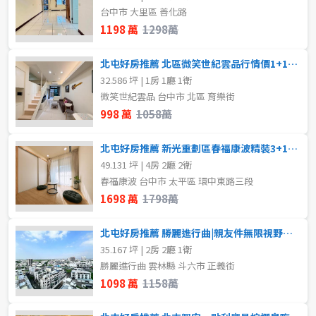
80坪以上
台中市 大里區 善化路
樓層
1198 萬
1298萬
~
坪
不拘
地下室
北屯好房推薦 北區微笑世紀雲品行情價1+1房大平車
32.586 坪 | 1房 1廳 1衛
1樓
2樓
微笑世紀雲品 台中市 北區 育樂街
樓層
998 萬
1058萬
不拘
地下室
3樓
4樓
北屯好房推薦 新光重劃區春福康波精裝3+1房平車露臺戶
1樓
2樓
5~10樓
11~20樓
49.131 坪 | 4房 2廳 2衛
春福康波 台中市 太平區 環中東路三段
1698 萬
1798萬
3樓
4樓
21樓以上
北屯好房推薦 勝麗進行曲|親友件無限視野次頂樓2房平車
5~10樓
11~20樓
~
樓
35.167 坪 | 2房 2廳 1衛
勝麗進行曲 雲林縣 斗六市 正義街
21樓以上
1098 萬
1158萬
格局
~
樓