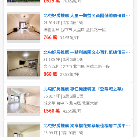
1615 萬
76.65萬/坪
北屯好房推薦 大里一期益民商圈低總價優質電梯兩房
21.914 坪 | 2房 2廳 1衛
綠園金邸 台中市 大里區 益民路一段
766 萬
34.95萬/坪
北屯好房推薦 一點利商圈文心百利低總價三房+車位
31.135 坪 | 3房 2廳 1衛
文心百利 台中市 北屯區 崇德二路一段
868 萬
27.88萬/坪
北屯好房推薦 專任機捷特區『登陽城之華』大兩房柱邊平車
36.817 坪 | 2房 2廳 1衛
城之華 台中市 北屯區 敦富六街
1568 萬
42.59萬/坪
北屯好房推薦 獨家櫻花知築最佳樓層二房平車入主明星小學
35.99 坪 | 2房 20廳 1衛