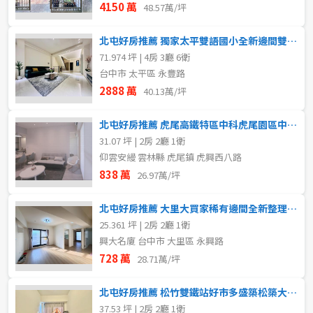
4150 萬
48.57萬/坪
北屯好房推薦 獨家太平雙語國小全新邊間雙車電梯別墅
71.974 坪 | 4房 3廳 6衛
台中市 太平區 永豐路
2888 萬
40.13萬/坪
北屯好房推薦 虎尾高鐵特區中科虎尾園區中高樓層視野漂亮二房
31.07 坪 | 2房 2廳 1衛
仰雲安縵 雲林縣 虎尾鎮 虎興西八路
838 萬
26.97萬/坪
北屯好房推薦 大里大買家稀有邊間全新整理雙陽台精美兩房
25.361 坪 | 2房 2廳 1衛
興大名廈 台中市 大里區 永興路
728 萬
28.71萬/坪
北屯好房推薦 松竹雙鐵站好市多盛築松築大兩房平車
37.53 坪 | 2房 2廳 1衛