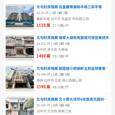
北屯好房推薦 后里麗寶展裕丰格三房平車
42.35 坪 | 3房 2廳 2衛
展裕丰格 台中市 后里區 甲后路三段
1158 萬
27.34萬/坪
北屯好房推薦 獨家大通街免整理可營登美透天
38.221 坪 | 4房 3廳 3衛
台中市 潭子區 大通街
1498 萬
39.19萬/坪
北屯好房推薦 賴厝國小輕屋齡五房並排雙車電梯別墅
70.449 坪 | 5房 2廳 5衛
綠諦 台中市 北區 梅川西路三段
3398 萬
48.23萬/坪
北屯好房推薦 北十期大地坪6米面寬花園別墅6房有孝親房
85.435 坪 | 6房 3廳 4衛
台中市 北屯區 軍榮三街