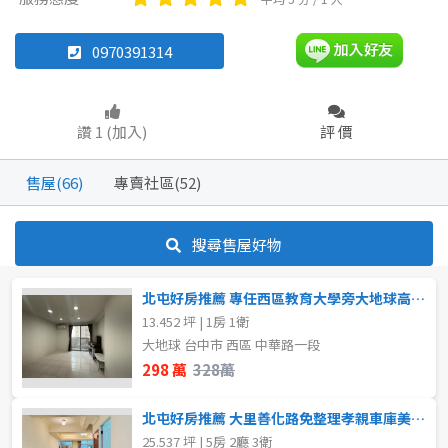
透天厝
雅房
其他住宅
華廈
店面
店面
頂讓
0970391314
辦公
住辦
廠房
土地
坪數
讚 1 (加入)
評 價
車位
不拘
20坪以下
售屋(66)
專賣社區(52)
20~30 坪
30~40 坪
坪數
搜尋售屋好物
不拘
20坪以下
40~50 坪
50~60 坪
北屯好房推薦 專任西區教育大學旁大地球高樓層套房
20~30 坪
30~40 坪
60~70 坪
70~80 坪
13.452 坪 | 1房 1衛
大地球 台中市 西區 中華路一段
40~50 坪
50~60 坪
80坪以上
298 萬
328萬
60~70 坪
70~80 坪
~
坪
北屯好房推薦 大里善化路免整理孝親車庫美稀有透天
25.537 坪 | 5房 2廳 3衛