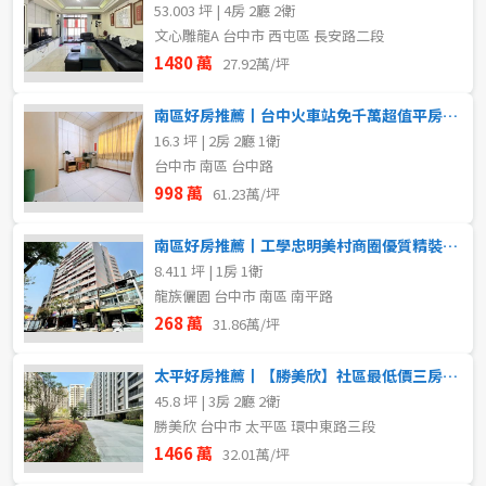
53.003 坪 | 4房 2廳 2衛
文心雕龍A 台中市 西屯區 長安路二段
1480 萬
27.92萬/坪
南區好房推薦丨台中火車站免千萬超值平房｜危老聖品
16.3 坪 | 2房 2廳 1衛
台中市 南區 台中路
998 萬
61.23萬/坪
南區好房推薦丨工學忠明美村商圈優質精裝收租美套房
8.411 坪 | 1房 1衛
龍族儷園 台中市 南區 南平路
268 萬
31.86萬/坪
太平好房推薦丨【勝美欣】社區最低價三房平車
45.8 坪 | 3房 2廳 2衛
勝美欣 台中市 太平區 環中東路三段
1466 萬
32.01萬/坪