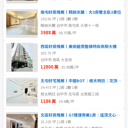
南屯好房推薦丨精銳米蘭｜大3房雙主臥3車位
102.91 坪 | 3房 2廳 3衛
精銳米蘭 台中市 南屯區 大墩十一街
3988 萬
38.75萬/坪
西區好房推薦丨美術館旁整棟時尚商辦大樓
355.75 坪
台中市 西區 大全街
12800 萬
35.98萬/坪
北屯好宅推薦丨中國BOT｜總太明日｜次頂樓｜大兩房平車
34.473 坪 | 2房 2廳 1衛
總太明日 台中市 北屯區 太原路三段
1186 萬
34.4萬/坪
北區好房推薦丨G7捷運旁美1房｜佳茂文心會館｜投資自住首選
21.325 坪 | 1房 1衛