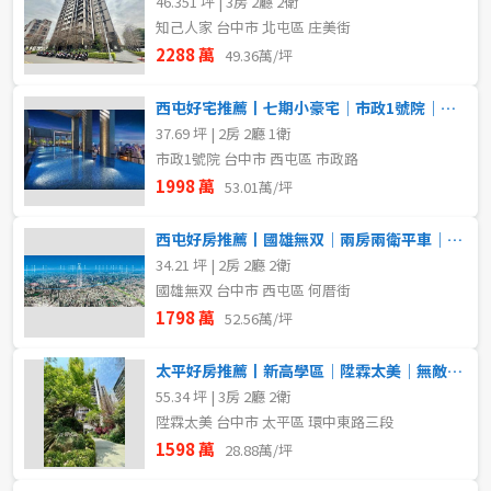
46.351 坪 | 3房 2廳 2衛
知己人家 台中市 北屯區 庄美街
2288 萬
49.36萬/坪
西屯好宅推薦丨七期小豪宅｜市政1號院｜大兩房平車｜帝王視野戶
37.69 坪 | 2房 2廳 1衛
市政1號院 台中市 西屯區 市政路
1998 萬
53.01萬/坪
西屯好房推薦丨國雄無双｜兩房兩衛平車｜高樓無限視野戶
34.21 坪 | 2房 2廳 2衛
國雄無双 台中市 西屯區 何厝街
1798 萬
52.56萬/坪
太平好房推薦丨新高學區｜陞霖太美｜無敵視野戶
55.34 坪 | 3房 2廳 2衛
陞霖太美 台中市 太平區 環中東路三段
1598 萬
28.88萬/坪