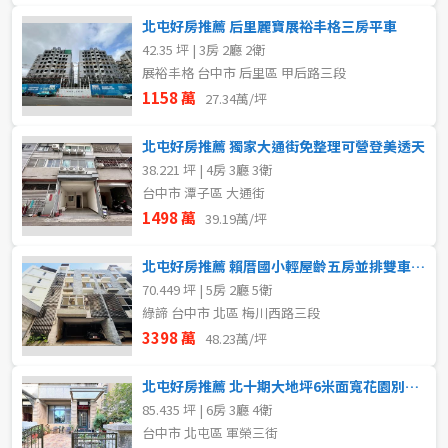
北屯好房推薦 后里麗寶展裕丰格三房平車
42.35 坪 | 3房 2廳 2衛
展裕丰格 台中市 后里區 甲后路三段
1158 萬
27.34萬/坪
北屯好房推薦 獨家大通街免整理可營登美透天
38.221 坪 | 4房 3廳 3衛
台中市 潭子區 大通街
1498 萬
39.19萬/坪
北屯好房推薦 賴厝國小輕屋齡五房並排雙車電梯別墅
70.449 坪 | 5房 2廳 5衛
綠諦 台中市 北區 梅川西路三段
3398 萬
48.23萬/坪
北屯好房推薦 北十期大地坪6米面寬花園別墅6房有孝親房
85.435 坪 | 6房 3廳 4衛
台中市 北屯區 軍榮三街