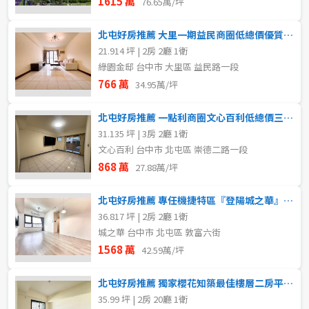
1615 萬
76.65萬/坪
北屯好房推薦 大里一期益民商圈低總價優質電梯兩房
21.914 坪 | 2房 2廳 1衛
綠園金邸 台中市 大里區 益民路一段
766 萬
34.95萬/坪
北屯好房推薦 一點利商圈文心百利低總價三房+車位
31.135 坪 | 3房 2廳 1衛
文心百利 台中市 北屯區 崇德二路一段
868 萬
27.88萬/坪
北屯好房推薦 專任機捷特區『登陽城之華』大兩房柱邊平車
36.817 坪 | 2房 2廳 1衛
城之華 台中市 北屯區 敦富六街
1568 萬
42.59萬/坪
北屯好房推薦 獨家櫻花知築最佳樓層二房平車入主明星小學
35.99 坪 | 2房 20廳 1衛