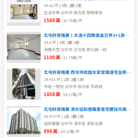
44.42 坪 | 4房 2廳 2衛
生活京華 台中市 南屯區 黎明東街
1588 萬
35.75萬/坪
北屯好房推薦丨水湳十四期黃金交界3+1房平車
34.6 坪 | 3房 2廳 2衛
海闊天空 台中市 北屯區 敦化路一段
1100 萬
31.79萬/坪
北屯好房推薦 西屯市政路水安宮捷運宅全新採光兩房車位
29.415 坪 | 2房 2廳 1衛
市政一號院 台中市 西屯區 市政路
1658 萬
56.37萬/坪
北屯好房推薦 清水協和豐馥書香宅雙採光兩房B1平車
36.974 坪 | 2房 2廳 1衛
協和豐馥 台中市 清水區 港新五路
899 萬
24.31萬/坪