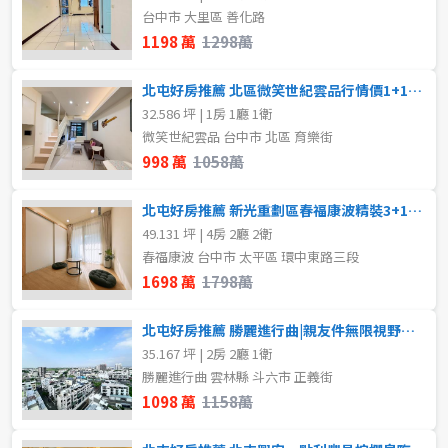
80坪以上
台中市 大里區 善化路
樓層
1198 萬
1298萬
~
坪
不拘
地下室
北屯好房推薦 北區微笑世紀雲品行情價1+1房大平車
32.586 坪 | 1房 1廳 1衛
1樓
2樓
微笑世紀雲品 台中市 北區 育樂街
樓層
998 萬
1058萬
不拘
地下室
3樓
4樓
北屯好房推薦 新光重劃區春福康波精裝3+1房平車露臺戶
1樓
2樓
5~10樓
11~20樓
49.131 坪 | 4房 2廳 2衛
春福康波 台中市 太平區 環中東路三段
1698 萬
1798萬
3樓
4樓
21樓以上
北屯好房推薦 勝麗進行曲|親友件無限視野次頂樓2房平車
5~10樓
11~20樓
~
樓
35.167 坪 | 2房 2廳 1衛
勝麗進行曲 雲林縣 斗六市 正義街
21樓以上
1098 萬
1158萬
格局
~
樓