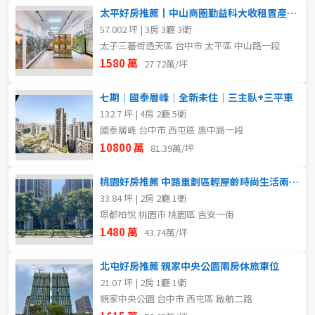
太平好房推薦丨中山商圈勤益科大收租置產優質店住
57.002 坪 | 3房 3廳 3衛
太子三蕃街透天區 台中市 太平區 中山路一段
1580 萬
27.72萬/坪
七期｜國泰層峰｜全新未住｜三主臥+三平車
132.7 坪 | 4房 2廳 5衛
國泰層峰 台中市 西屯區 惠中路一段
10800 萬
81.39萬/坪
桃園好房推薦 中路重劃區輕屋齡時尚生活兩房平車
33.84 坪 | 2房 2廳 1衛
璟都柏悅 桃園市 桃園區 吉安一街
1480 萬
43.74萬/坪
北屯好房推薦 親家中央公園兩房休旅車位
21.07 坪 | 2房 1廳 1衛
親家中央公園 台中市 西屯區 啟航二路