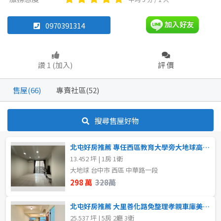
透天厝
雅房
其他住宅
華廈
店面
店面
頂讓
0970391314
辦公
住辦
廠房
土地
坪數
讚 1 (加入)
評 價
車位
不拘
20坪以下
售屋(66)
專賣社區(52)
20~30 坪
30~40 坪
坪數
搜尋售屋好物
不拘
20坪以下
40~50 坪
50~60 坪
北屯好房推薦 專任西區教育大學旁大地球高樓層套房
20~30 坪
30~40 坪
60~70 坪
70~80 坪
13.452 坪 | 1房 1衛
大地球 台中市 西區 中華路一段
40~50 坪
50~60 坪
80坪以上
298 萬
328萬
60~70 坪
70~80 坪
~
坪
北屯好房推薦 大里善化路免整理孝親車庫美稀有透天
25.537 坪 | 5房 2廳 3衛