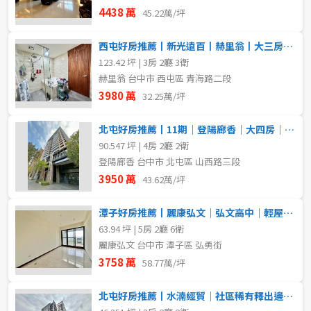
4438 萬
45.22萬/坪
西屯好房推薦丨新光遠百丨赫里翁丨大三房雙平車
123.42 坪 | 3房 2廳 3衛
赫里翁 台中市 西屯區 青海路二段
3980 萬
32.25萬/坪
北屯好房推薦丨11期｜登陽廊香｜大四房｜獨立雙平車｜稀有釋出
90.547 坪 | 4房 2廳 2衛
登陽廊香 台中市 北屯區 山西路三段
3950 萬
43.62萬/坪
潭子好房推薦丨麗康弘文｜弘文高中｜輕屋齡電梯別墅
63.94 坪 | 5房 2廳 6衛
麗康弘文 台中市 潭子區 弘勇街
3758 萬
58.77萬/坪
北屯好房推薦丨水湳經貿｜社區稀有釋出邊間採光三房平車