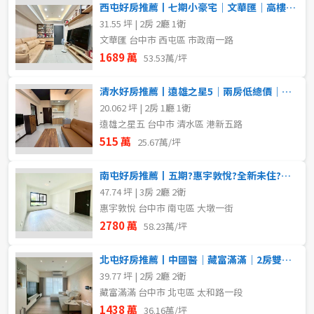
西屯好房推薦丨七期小豪宅｜文華匯｜高樓精裝兩房平車視野戶
31.55 坪 | 2房 2廳 1衛
文華匯 台中市 西屯區 市政南一路
1689 萬
53.53萬/坪
清水好房推薦丨遠雄之星5｜兩房低總價｜近三井OUTLET
20.062 坪 | 2房 1廳 1衛
遠雄之星五 台中市 清水區 港新五路
515 萬
25.67萬/坪
南屯好房推薦丨五期?惠宇敦悅?全新未住?三房平車
47.74 坪 | 3房 2廳 2衛
惠宇敦悅 台中市 南屯區 大墩一街
2780 萬
58.23萬/坪
北屯好房推薦丨中國醫｜藏富滿滿｜2房雙衛浴精裝戶
39.77 坪 | 2房 2廳 2衛
藏富滿滿 台中市 北屯區 太和路一段
1438 萬
36.16萬/坪