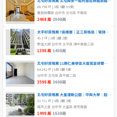
北屯好房推薦 北屯興安一點利豐邑棕櫚泉臨路透店
不拘
1房
66.798 坪 | 3房 4廳 4.5衛
豐邑棕櫚泉 台中市 北屯區 平興街
2房
3房
格局
2468 萬
2598萬
不拘
1房
4房
5房以上
太平好房推薦 ?高樓層｜正三房格局｜電梯口柱邊平車
45.3 坪 | 3房 2廳 2衛
2房
3房
聚佳大砌 台中市 太平區 環中東路三段
屋齡
1398 萬
1438萬
4房
5房以上
不拘
北屯好房推薦 11期仁美學區大面寬並排雙車臨路豪墅
64.242 坪 | 5房 3廳 5衛
租金(元)
台中市 北屯區 昌平路二段
售價
3598 萬
3698萬
北屯好房推薦 大里運動公園｜中興大學｜超大四房平車
53.711 坪 | 4房 2廳 2衛
城市之星 台中市 大里區 德芳南路
1498 萬
1538萬