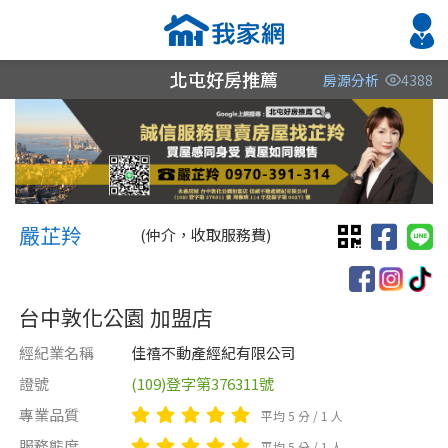
北屯好房推薦
房源分析
4388
縣市
縣市
縣市
區域
區域
區域
不限
不限
不限
不限
不限
不限
嚴芷羚 嚴芷羚
台中市
嚴芷羚
(仲介，收取服務費)
雲林縣
台中敦化公園 加盟店
桃園市
經紀業名稱
佳禧不動產經紀有限公司
證號
(109)登字第376311號
類型(可複選)
售價
類型(可複選)
專業品質
平均 5 分 / 1 人
不拘
不拘
電梯大樓
整層住家
獨立套房
套房
分租套房
別墅
服務態度
平均 5 分 / 1 人