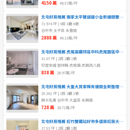
4150 萬
48.57萬/坪
北屯好房推薦 獨家太平雙語國小全新邊間雙車電梯別墅
71.974 坪 | 4房 3廳 6衛
台中市 太平區 永豐路
2888 萬
40.13萬/坪
北屯好房推薦 虎尾高鐵特區中科虎尾園區中高樓層視野漂亮二房
31.07 坪 | 2房 2廳 1衛
仰雲安縵 雲林縣 虎尾鎮 虎興西八路
838 萬
26.97萬/坪
北屯好房推薦 大里大買家稀有邊間全新整理雙陽台精美兩房
25.361 坪 | 2房 2廳 1衛
興大名廈 台中市 大里區 永興路
728 萬
28.71萬/坪
北屯好房推薦 松竹雙鐵站好市多盛築松築大兩房平車
37.53 坪 | 2房 2廳 1衛