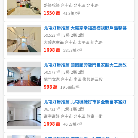
盛築松築 台中市 北屯區 北屯路
1550 萬
41.3萬/坪
北屯好房推薦 大毅家幸福高樓視野戶溫馨裝潢美三房雙平車
59.523 坪 | 3房 2廳 2衛
大毅家幸福 台中市 太平區 新光路
1698 萬
28.53萬/坪
北屯好房推薦 國圖館旁龍門世家超大三房改套聖品
50.977 坪 | 3房 2廳 2衛
龍門世家 台中市 南區 復興路三段
998 萬
19.58萬/坪
北屯好房推薦 北屯機捷好市多全新富宇富好兩房平車
36.731 坪 | 2房 1廳 2衛
富宇富好 台中市 北屯區 敦富一街
1698 萬
46.23萬/坪