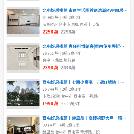
北屯好房推薦 東區生活圈首選浩瀚MVP四房雙平車
64.985 坪 | 4房 2廳 2衛
浩瀚MVP 台中市 東區 東英十七街
2258 萬
2298萬
北屯好房推薦 專任科博館旁|室內使用坪近百坪美透天
76.351 坪 | 6房 3廳 4衛
台中市 北區 篤行路
2398 萬
2438萬
西屯好房推薦丨七期小豪宅｜市政1號院｜大兩房平車｜高樓景觀戶
36.744 坪 | 2房 2廳 1衛
市政1號院 台中市 西屯區 市政路
1998 萬
54.38萬/坪
西屯好房推薦丨赫里翁｜高樓視野大戶｜環視七期美景
98.14 坪 | 4房 2廳 3衛
赫里翁 台中市 西屯區 青海路二段