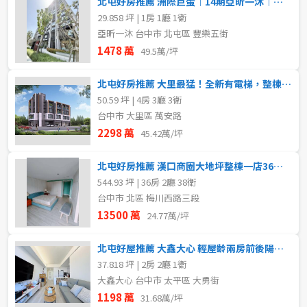
北屯好房推薦 洲際巨蛋︱14期亞昕一沐︱小豪宅配平車
29.858 坪 | 1房 1廳 1衛
亞昕一沐 台中市 北屯區 豐樂五街
1478 萬
49.5萬/坪
北屯好房推薦 大里最猛！全新有電梯，整棟四樓車庫豪墅
50.59 坪 | 4房 3廳 3衛
台中市 大里區 萬安路
2298 萬
45.42萬/坪
北屯好房推薦 漢口商圈大地坪整棟一店36套單一承租方
544.93 坪 | 36房 2廳 38衛
台中市 北區 梅川西路三段
13500 萬
24.77萬/坪
北屯好屋推薦 大鑫大心 輕屋齡兩房前後陽台配平車
37.818 坪 | 2房 2廳 1衛
大鑫大心 台中市 太平區 大勇街
1198 萬
31.68萬/坪