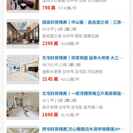
佳茂文心會館 台中市 北區 文心路四段
798 萬
37.42萬/坪
南區好房推薦丨中山醫｜昌祐雲之境｜三房雙平車
53.6 坪 | 3房 2廳 2衛
昌祐雲之境 台中市 南區 復興北路
2299 萬
42.89萬/坪
北屯好房推薦丨崇德商圈 佳泰大崇德 大三房平車
49.762 坪 | 3房 2廳 2衛
佳泰大崇德 台中市 北屯區 河北西街
2145 萬
43.11萬/坪
北屯好房推薦丨一德洋樓旁獨立戶兩房兩衛柱邊平車
41.1 坪 | 2房 2廳 2衛
昌平京樺 台中市 北屯區 昌平路一段
1698 萬
41.31萬/坪
西屯好房推薦|文心雕龍近水湳市場捷運|4+1房平車