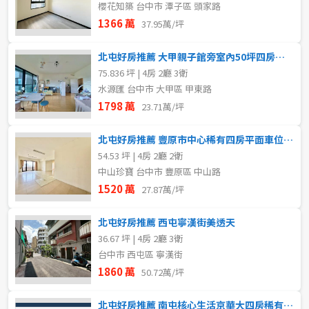
櫻花知築 台中市 潭子區 頭家路
1366 萬
37.95萬/坪
北屯好房推薦 大甲親子館旁室內50坪四房三衛浴配車位
75.836 坪 | 4房 2廳 3衛
水源匯 台中市 大甲區 甲東路
1798 萬
23.71萬/坪
北屯好房推薦 豐原市中心稀有四房平面車位前後陽台視野戶
54.53 坪 | 4房 2廳 2衛
中山珍寶 台中市 豐原區 中山路
1520 萬
27.87萬/坪
北屯好房推薦 西屯寧漢街美透天
36.67 坪 | 4房 2廳 3衛
台中市 西屯區 寧漢街
1860 萬
50.72萬/坪
北屯好房推薦 南屯核心生活京華大四房稀有釋出