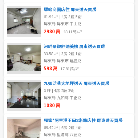
驛站商圈店住 屏東透天買房
61.94 坪 | 4房 3廳 5衛
屏東縣 屏東市 中山路
2980 萬
48.11萬/坪
河畔景觀舒適美樓 屏東透天買房
33.58 坪 | 3房 2廳 1衛
屏東縣 屏東市 建豐路
598 萬
17.81萬/坪
九如活巷大地坪透天 屏東透天買房
0 坪 | 4房 2廳 3衛
屏東縣 九如鄉 中正路
1080 萬
獨家*阿里港玉田8米路店住 屏東透天買房
69.42 坪 | 6房 2廳 4衛
屏東縣 里港鄉 八德路