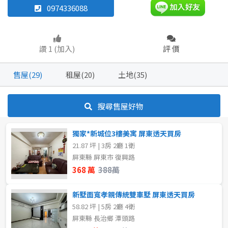
0974336088
透天厝
店面
華廈
廠房
讚 1 (加入)
評 價
坪數
坪數
售屋(29)
租屋(20)
土地(35)
不拘
不拘
20坪以下
20坪以下
20~30 坪
20~30 坪
30~40 坪
30~40 坪
搜尋售屋好物
40~50 坪
40~50 坪
50~60 坪
70~80 坪
獨家*新城位3樓美寓 屏東透天買房
21.87 坪 | 3房 2廳 1衛
60~70 坪
80坪以上
70~80 坪
屏東縣 屏東市 復興路
368 萬
388萬
80坪以上
~
坪
新墅面寬孝親傳統雙車墅 屏東透天買房
58.82 坪 | 5房 2廳 4衛
~
坪
屏東縣 長治鄉 潭頭路
樓層