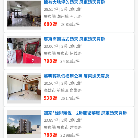
擁有大地坪的透天 屏東透天買房
28.51 坪 | 5房 2廳 2衛
屏東縣 潮州鎮 開元路
680 萬
23.85萬/坪
廣東商圈古式透天 屏東透天買房
23.06 坪 | 3房 2廳 2衛
屏東縣 屏東市 信義路
798 萬
34.61萬/坪
英明輕軌低樓層公寓 屏東透天買房
20.56 坪 | 3房 2廳 2衛
高雄市 前鎮區 育樂路
538 萬
26.17萬/坪
獨家*綠鄰榮悅｜2房雙衛華廈 屏東透天買房
23.89 坪 | 2房 2廳 2衛
屏東縣 屏東市 建國路
788 萬
32.98萬/坪