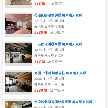
788 萬
11.35萬/坪
花漾回鄉渡假別墅 屏東透天買房
72.24 坪 | 4房 2廳 4衛
屏東縣 里港鄉 塔樓路
1880 萬
26.02萬/坪
市區面寬活巷車墅 屏東透天買房
40.44 坪 | 4房 2廳 3衛
屏東縣 萬丹鄉 廣志街
798 萬
19.73萬/坪
商圈12米路精華店住 屏東透天買房
30.56 坪 | 4房 2廳 2衛
屏東縣 屏東市 中山路
1298 萬
42.47萬/坪
學府輕齡面寬傳統雙車墅 屏東透天買房
66.92 坪 | 4房 2廳 5衛