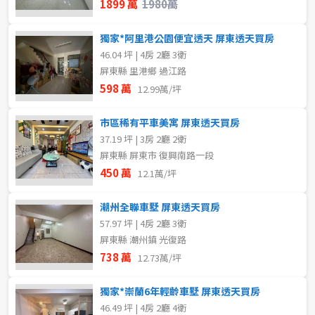
1899 萬
1980萬
不拘
1樓
樓層
獨家*阿里港公園便宜透天 屏東透天買房
46.04 坪 | 4房 2廳 3衛
不拘
2樓
1樓
3樓
屏東縣 里港鄉 過江路
598 萬
12.99萬/坪
5~10樓
5~10樓
11~20樓
市區稀有平車美寓 屏東透天買房
~
~
樓
樓
37.19 坪 | 3房 2廳 2衛
屏東縣 屏東市 復興南路一段
450 萬
12.1萬/坪
格局
格局
潮州全聯車墅 屏東透天買房
不拘
不拘
2房
1房
57.97 坪 | 4房 2廳 3衛
屏東縣 潮州鎮 光復路
3房
3房
4房
5房以上
738 萬
12.73萬/坪
5房以上
獨家*崇蘭6年輕齡車墅 屏東透天買房
租金(元)
46.49 坪 | 4房 2廳 4衛