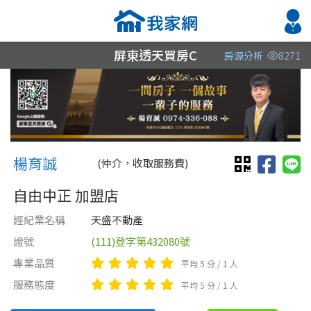
屏東透天買房C
房源分析
8271
縣市
縣市
縣市
區域
區域
區域
不限
不限
不限
不限
不限
不限
楊育誠 楊育誠
屏東縣
屏東縣
屏東縣
楊育誠
(仲介，收取服務費)
高雄市
高雄市
自由中正 加盟店
經紀業名稱
天盛不動產
嘉義縣
證號
(111)登字第432080號
台南市
專業品質
平均 5 分 / 1 人
類型(可複選)
售價
類型(可複選)
服務態度
平均 5 分 / 1 人
不拘
不拘
整層住家
公寓
電梯大樓
獨立套房
其他住宅
別墅