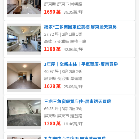
屏東縣 屏東市 崇朝路
屋齡
1690 萬
36.35萬/坪
不拘
獨家*三多商圈車位美樓 屏東透天買房
27.72 坪 | 2房 1廳 1衛
高雄市 苓雅區 民權一路
1188 萬
售價
42.86萬/坪
1年屋｜全新未住｜平車華廈-屏東買房
40.97 坪 | 3房 2廳 2衛
屏東縣 長治鄉 潭頭路
1028 萬
25.09萬/坪
三期三角窗優質店住-屏東透天買房
69.35 坪 | 3房 2廳 3衛
屏東縣 屏東市 建豐路
1280 萬
18.46萬/坪
九如市中心金店面 屏東透天買房