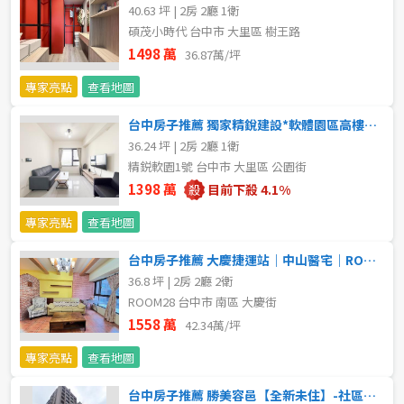
40.63 坪 | 2房 2廳 1衛
5~10樓
11~20樓
碩茂小時代 台中市 大里區 樹王路
1498 萬
36.87萬/坪
21樓以上
專家亮點
查看地圖
~
樓
台中房子推薦 獨家精銳建設*軟體園區高樓視野兩房平車
36.24 坪 | 2房 2廳 1衛
精鋭軟園1號 台中市 大里區 公園街
1398 萬
格局
目前下殺 4.1%
專家亮點
查看地圖
不拘
1房
台中房子推薦 大慶捷運站｜中山醫宅｜ROOM28大兩房
2房
3房
36.8 坪 | 2房 2廳 2衛
ROOM28 台中市 南區 大慶街
4房
5房以上
1558 萬
42.34萬/坪
專家亮點
查看地圖
屋齡
台中房子推薦 勝美容邑【全新未住】-社區最低價✨中國醫商圈大兩房休旅車