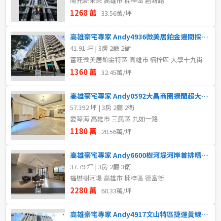
陽光新未來 高雄市 楠梓區 創新路
1268 萬
33.56萬/坪
高雄豪宅專家 Andy4936微美居鉑金邊間採光三房車位
41.91 坪 | 3房 2廳 2衛
富旺微美居鉑金特區 高雄市 楠梓區 大學十九街
1360 萬
32.45萬/坪
高雄豪宅專家 Andy0592大昌商圈邊間超大露台大3房
57.392 坪 | 3房 2廳 2衛
愛琴海 高雄市 三民區 九如一路
1180 萬
20.56萬/坪
高雄豪宅專家 Andy6600樹河堤河岸首排精裝樓店平車
37.79 坪 | 3房 2廳 3衛
福懋樹河堤 高雄市 楠梓區 德富街
2280 萬
60.33萬/坪
高雄豪宅專家 Andy4917文山特區捷運黃線邊間三房車位