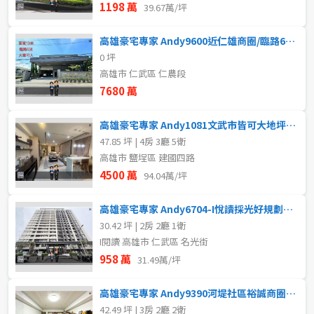
1198 萬
39.67萬/坪
高雄豪宅專家 Andy9600近仁雄商圈/臨路6米/農地廠房
0 坪
高雄市 仁武區 仁農段
7680 萬
高雄豪宅專家 Andy1081文武市皆可大地坪邊間電梯金店住
47.85 坪 | 4房 3廳 5衛
高雄市 鹽埕區 建國四路
4500 萬
94.04萬/坪
高雄豪宅專家 Andy6704-I悅讀採光好規劃兩房+平車
30.42 坪 | 2房 2廳 1衛
I閱讀 高雄市 仁武區 名光街
958 萬
31.49萬/坪
高雄豪宅專家 Andy9390河堤社區裕誠商圈高樓層三房平車
42.49 坪 | 3房 2廳 2衛