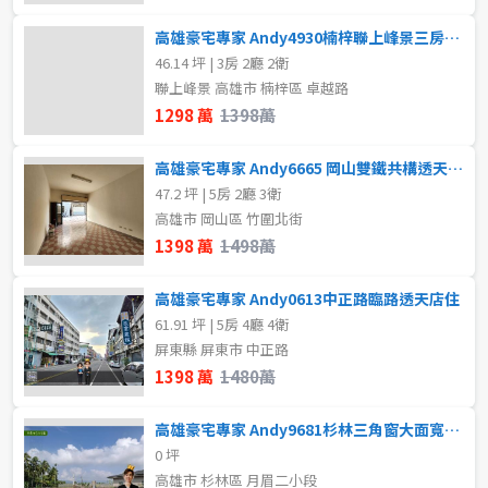
高雄豪宅專家 Andy4930楠梓聯上峰景三房平車
46.14 坪 | 3房 2廳 2衛
聯上峰景 高雄市 楠梓區 卓越路
1298 萬
1398萬
高雄豪宅專家 Andy6665 岡山雙鐵共構透天車墅
47.2 坪 | 5房 2廳 3衛
高雄市 岡山區 竹圍北街
1398 萬
1498萬
高雄豪宅專家 Andy0613中正路臨路透天店住
61.91 坪 | 5房 4廳 4衛
屏東縣 屏東市 中正路
1398 萬
1480萬
高雄豪宅專家 Andy9681杉林三角窗大面寬甲種建地
0 坪
高雄市 杉林區 月眉二小段