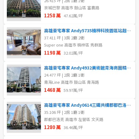
26.415 坪 | 2房 1廳 1衛
京城巴黎 高雄市 鼓山區 富農路
1258 萬
47.62萬/坪
高雄豪宅專家 Andy5735楠梓科技園區站超美三房車位
37.411 坪 | 3房 2廳 2衛
Super one 高雄市 楠梓區 秀群路
1198 萬
32.02萬/坪
高雄豪宅專家 Andy4932美術館青海商圈精緻大兩房
24.477 坪 | 2房 2廳 1衛
青海Line 高雄市 鼓山區 青海路
1468 萬
59.97萬/坪
高雄豪宅專家 Andy0614三鐵共構郡都巴洛克2房平車
35.106 坪 | 2房 1廳 1衛
郡都巴洛克 高雄市 左營區 文天路
1280 萬
36.46萬/坪