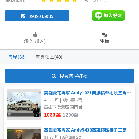
透天厝
雅房
其他住宅
華廈
農舍
店面
店面
頂讓
0989015085
辦公
住辦
廠房
土地
坪數
讚 2 (加入)
評 價
車位
不拘
20坪以下
售屋(86)
專賣社區(40)
20~30 坪
30~40 坪
坪數
搜尋售屋好物
不拘
20坪以下
40~50 坪
50~60 坪
高雄豪宅專家 Andy1021美濃精華地段三角窗店住
20~30 坪
30~40 坪
60~70 坪
70~80 坪
46.33 坪 | 3房 2廳 2衛
高雄市 美濃區 東門街
40~50 坪
50~60 坪
80坪以上
1080 萬
1290萬
60~70 坪
70~80 坪
~
坪
高雄豪宅專家 Andy5438高鐵特區獅子王高樓層美3房
33.73 坪 | 3房 2廳 2衛