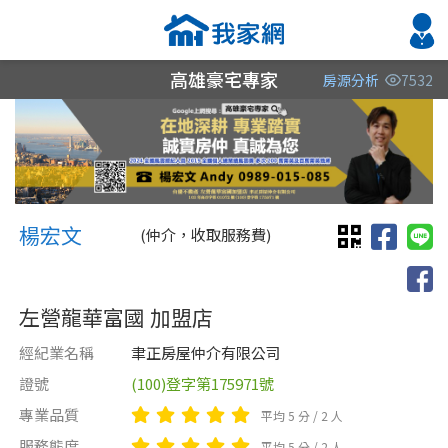
高雄豪宅專家
房源分析
7532
縣市
縣市
縣市
區域
區域
區域
不限
不限
不限
不限
不限
不限
楊宏文 楊宏文Andy
高雄市
楊宏文
(仲介，收取服務費)
屏東縣
左營龍華富國 加盟店
台南市
經紀業名稱
聿正房屋仲介有限公司
證號
(100)登字第175971號
類型(可複選)
售價
類型(可複選)
專業品質
平均 5 分 / 2 人
不拘
不拘
整層住家
公寓
電梯大樓
獨立套房
分租套房
別墅
服務態度
平均 5 分 / 2 人