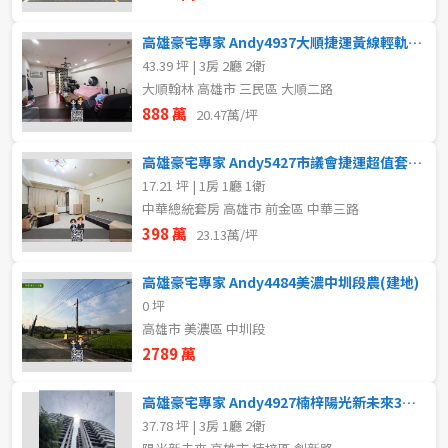
高雄豪宅專家 Andy4937大順捷運黃線輕軌首排大坪數三房
43.39 坪 | 3房 2廳 2衛
大順翰林 高雄市 三民區 大順二路
888 萬
20.47萬/坪
高雄豪宅專家 Andy5427市議會捷運超值套房+平移車位
17.21 坪 | 1房 1廳 1衛
中華總統套房 高雄市 前金區 中華三路
398 萬
23.13萬/坪
高雄豪宅專家 Andy4484美濃中圳段農(建地)
0 坪
高雄市 美濃區 中圳段
2789 萬
高雄豪宅專家 Andy4927楠梓陽光新未來3房+車位
37.78 坪 | 3房 1廳 2衛