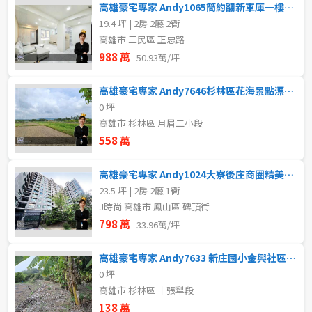
高雄豪宅專家 Andy1065簡約翻新車庫一樓2房雙衛
19.4 坪 | 2房 2廳 2衛
高雄市 三民區 正忠路
988 萬
50.93萬/坪
高雄豪宅專家 Andy7646杉林區花海景點漂亮農地
0 坪
高雄市 杉林區 月眉二小段
558 萬
高雄豪宅專家 Andy1024大寮後庄商圈精美2房
23.5 坪 | 2房 2廳 1衛
J時尚 高雄市 鳳山區 碑頂街
798 萬
33.96萬/坪
高雄豪宅專家 Andy7633 新庄國小金興社區農保用地
0 坪
高雄市 杉林區 十張犁段
138 萬