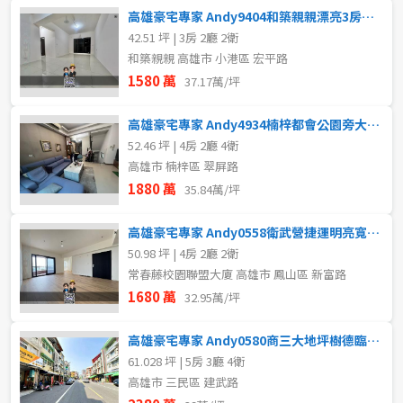
高雄豪宅專家 Andy9404和築親親漂亮3房車位
42.51 坪 | 3房 2廳 2衛
和築親親 高雄市 小港區 宏平路
1580 萬
37.17萬/坪
高雄豪宅專家 Andy4934楠梓都會公園旁大地坪優質透天
52.46 坪 | 4房 2廳 4衛
高雄市 楠梓區 翠屏路
1880 萬
35.84萬/坪
高雄豪宅專家 Andy0558衛武營捷運明亮寬敞景觀四房平車
50.98 坪 | 4房 2廳 2衛
常春藤校園聯盟大廈 高雄市 鳳山區 新富路
1680 萬
32.95萬/坪
高雄豪宅專家 Andy0580商三大地坪樹德臨路鈔集金鑽店
61.028 坪 | 5房 3廳 4衛
高雄市 三民區 建武路