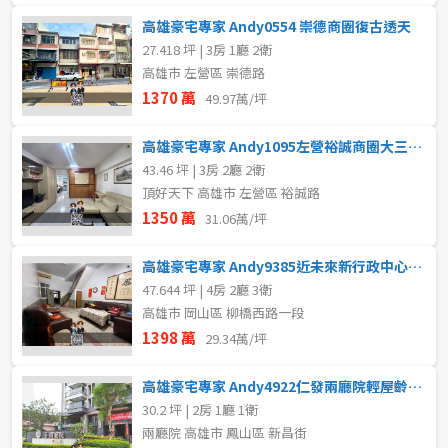
高雄豪宅專家 Andy0554 崇德商圈復古透天
27.418 坪 | 3房 1廳 2衛
高雄市 左營區 崇德路
1370 萬
49.97萬/坪
高雄豪宅專家 Andy1095左營裕誠商圈大三房平車
43.46 坪 | 3房 2廳 2衛
頂好天下 高雄市 左營區 裕誠路
1350 萬
31.06萬/坪
高雄豪宅專家 Andy9385近未來新行政中心超值美透天
47.644 坪 | 4房 2廳 3衛
高雄市 岡山區 柳橋西路一段
1398 萬
29.34萬/坪
高雄豪宅專家 Andy4922仁發兩廳院輕屋齡兩房平車
30.2 坪 | 2房 1廳 1衛
兩廳院 高雄市 鳳山區 新昌街