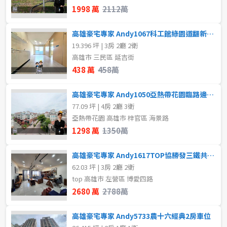
1998 萬
2112萬
高雄豪宅專家 Andy1067科工館綠園道翻新美寓
19.396 坪 | 3房 2廳 2衛
高雄市 三民區 延吉街
438 萬
458萬
高雄豪宅專家 Andy1050亞熱帶花園臨路邊間大地坪透天
77.09 坪 | 4房 2廳 3衛
亞熱帶花園 高雄市 梓官區 海景路
1298 萬
1350萬
高雄豪宅專家 Andy1617TOP協勝發三鐵共構高樓景觀房
62.03 坪 | 3房 2廳 2衛
top 高雄市 左營區 博愛四路
2680 萬
2788萬
高雄豪宅專家 Andy5733農十六經典2房車位