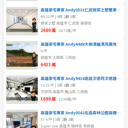
高雄豪宅專家 Andy0531仁武微笑之墅雙車電梯透天
69.22 坪 | 4房 2廳 3衛
微笑之墅 高雄市 仁武區 善德街
2680 萬
38.72萬/坪
高雄豪宅專家 Andy4488大樹清幽漂亮農地
0 坪
高雄市 大樹區 三和段
6433 萬
高雄豪宅專家 Andy9416崑庭文德苑文德國小精裝3房平車
52.15 坪 | 3房 2廳 2衛
文德苑 高雄市 鳳山區 八德路
1698 萬
32.56萬/坪
高雄豪宅專家 Andy0542右昌森林公園高樓超美三房車位
37.4 坪 | 3房 2廳 2衛
Super one 高雄市 楠梓區 秀群路