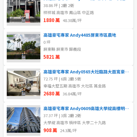
38.86 坪 | 2廳 2衛
祥祥城 高雄市 鳳山區 中正路
1880 萬
48.38萬/坪
高雄豪宅專家 Andy4485屏東市區農地
0 坪
屏東縣 屏東市 歸義段
5821 萬
高雄豪宅專家 Andy0565大社臨路大面寬豪宅雙車墅
72.75 坪 | 6房 2廳 5衛
幸福大墅五期 高雄市 大社區 萬金路
2680 萬
36.84萬/坪
高雄豪宅專家 Andy0609高雄大學綻高樓明亮超值美三房
37.37 坪 | 3房 2廳 2衛
大學綻 高雄市 楠梓區 大學二十九路
908 萬
24.3萬/坪