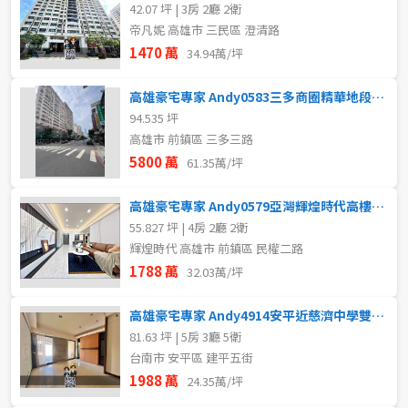
42.07 坪 | 3房 2廳 2衛
帝凡妮 高雄市 三民區 澄清路
1470 萬
34.94萬/坪
高雄豪宅專家 Andy0583三多商圈精華地段商五賺錢金店面
94.535 坪
高雄市 前鎮區 三多三路
5800 萬
61.35萬/坪
高雄豪宅專家 Andy0579亞灣輝煌時代高樓景觀4房平車
55.827 坪 | 4房 2廳 2衛
輝煌時代 高雄市 前鎮區 民權二路
1788 萬
32.03萬/坪
高雄豪宅專家 Andy4914安平近慈濟中學雙公園大地坪透天
81.63 坪 | 5房 3廳 5衛
台南市 安平區 建平五街
1988 萬
24.35萬/坪