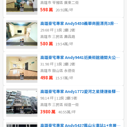
高雄市 苓雅區 廣東二街
598 萬
20.92萬/坪
高雄豪宅專家 Andy5450義華商圈漂亮3房公寓
29.68 坪 | 3房 2廳 2衛
高雄市 三民區 壽昌路
580 萬
19.54萬/坪
高雄豪宅專家 Andy9441近美術館邊間大公寓四樓
31.98 坪 | 3房 2廳 2衛
高雄市 鼓山區 永德街
498 萬
15.57萬/坪
高雄豪宅專家 Andy1772愛河之星捷運後驛收租自住透天
98.14 坪 | 12房 2廳 5衛
高雄市 三民區 綏遠一街
3980 萬
40.55萬/坪
高雄豪宅專家 Andy5437鳳山火車站1+夾層挑高美樓店