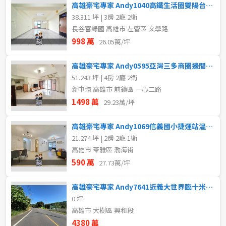
高雄豪宅專家 Andy1040高鐵生活圈雙陽台明亮超值美三房
38.311 坪 | 3房 2廳 2衛
長谷富綠國 高雄市 左營區 文學路
998 萬
26.05萬/坪
高雄豪宅專家 Andy0595亞灣三多商圈邊間明亮四房大平車
51.243 坪 | 4房 2廳 2衛
新中環 高雄市 前鎮區 一心二路
1498 萬
29.23萬/坪
高雄豪宅專家 Andy1069信義國小捷運站溫馨美二房
21.274 坪 | 2房 2廳 1衛
高雄市 苓雅區 渤海街
590 萬
27.73萬/坪
高雄豪宅專家 Andy7641近義大世界臨十米路農地
0 坪
高雄市 大樹區 興和段
4380 萬