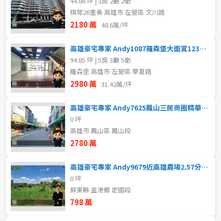
44.86 坪 | 3房 2廳 2衛
棋琴26重奏 高雄市 左營區 文川路
2180 萬
48.6萬/坪
高雄豪宅專家 Andy1087羅森堡大面寛123樓優質店霸
94.85 坪 | 5房 3廳 5衛
羅森堡 高雄市 左營區 華夏路
2980 萬
31.42萬/坪
高雄豪宅專家 Andy7625鳳山三民商圈精華超大地坪店面
0 坪
高雄市 鳳山區 鳳山段
2780 萬
高雄豪宅專家 Andy9679近高雄農場2.57分一般農牧用地
0 坪
屏東縣 里港鄉 定國段
798 萬