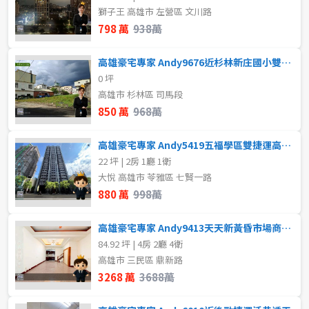
80坪以上
獅子王 高雄市 左營區 文川路
樓層
798 萬
938萬
~
坪
不拘
1樓
高雄豪宅專家 Andy9676近杉林新庄國小雙面路方正乙建
0 坪
2樓
3樓
高雄市 杉林區 司馬段
樓層
850 萬
968萬
不拘
地下室
4樓
5~10樓
高雄豪宅專家 Andy5419五福學區雙捷運高樓層採光兩房
1樓
2樓
11~20樓
21樓以上
22 坪 | 2房 1廳 1衛
大悅 高雄市 苓雅區 七賢一路
880 萬
998萬
3樓
4樓
~
樓
高雄豪宅專家 Andy9413天天新黃昏市場商圈透天店住
5~10樓
11~20樓
84.92 坪 | 4房 2廳 4衛
格局
高雄市 三民區 鼎新路
21樓以上
3268 萬
3688萬
不拘
1房
~
樓