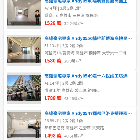
高雄豪宅專家 Andy0548陽明覺民雙商圈正三房平車
47.4 坪 | 3房 2廳 2衛
戀戀life 高雄市 三民區 覺民路
1528 萬
32.24萬/坪
高雄豪宅專家 Andy0550楠梓蔚藍海高樓景觀三房平車
51.13 坪 | 3房 2廳 2衛
蔚藍海18/愛情海 高雄市 楠梓區 大學六十二街
1580 萬
30.9萬/坪
高雄豪宅專家 Andy0549農十六悅讀工坊漂亮三房車位
41.14 坪 | 3房 2廳 2衛
悅讀工坊 高雄市 鼓山區 裕國街
1788 萬
43.46萬/坪
高雄豪宅專家 Andy0547郡都巴洛克捷運兩房平移車位
36.89 坪 | 2房 2廳 1衛
郡都巴洛克 高雄市 左營區 文天路
1498 萬
40.61萬/坪