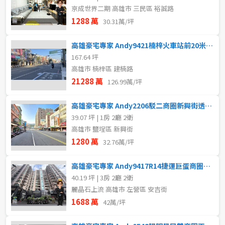
京成世界二期 高雄市 三民區 裕誠路
1288 萬
30.31萬/坪
高雄豪宅專家 Andy9421楠梓火車站前20米大面寬透店
167.64 坪
高雄市 楠梓區 建楠路
21288 萬
126.99萬/坪
高雄豪宅專家 Andy2206駁二商圈新興街透天店住
39.07 坪 | 1房 2廳 2衛
高雄市 鹽埕區 新興街
1280 萬
32.76萬/坪
高雄豪宅專家 Andy9417R14捷運巨蛋商圈精美三房車位
40.19 坪 | 3房 2廳 2衛
麗晶石上流 高雄市 左營區 安吉街
1688 萬
42萬/坪