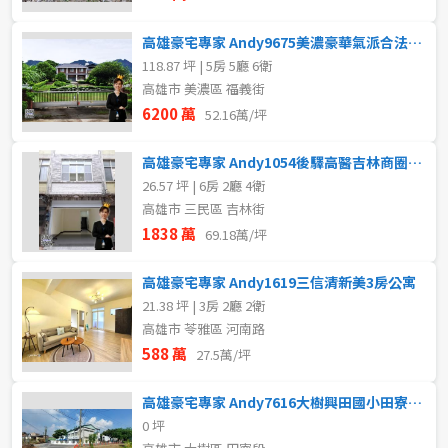
高雄豪宅專家 Andy9675美濃豪華氣派合法莊園別墅
118.87 坪 | 5房 5廳 6衛
高雄市 美濃區 福義街
6200 萬
52.16萬/坪
高雄豪宅專家 Andy1054後驛高醫吉林商圈翻新車庫透天
26.57 坪 | 6房 2廳 4衛
高雄市 三民區 吉林街
1838 萬
69.18萬/坪
高雄豪宅專家 Andy1619三信清新美3房公寓
21.38 坪 | 3房 2廳 2衛
高雄市 苓雅區 河南路
588 萬
27.5萬/坪
高雄豪宅專家 Andy7616大樹興田國小田寮段臨路農地
0 坪