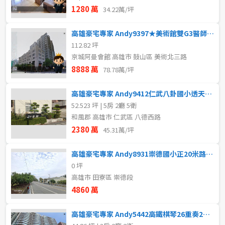
1280 萬
34.22萬/坪
高雄豪宅專家 Andy9397★美術館雙G3醫師最愛傳家店面
112.82 坪
京城阿曼會館 高雄市 鼓山區 美術北三路
8888 萬
78.78萬/坪
高雄豪宅專家 Andy9412仁武八卦國小透天店住
52.523 坪 | 5房 2廳 5衛
和風郡 高雄市 仁武區 八德西路
2380 萬
45.31萬/坪
高雄豪宅專家 Andy8931崇德國小正20米路三面臨路農地
0 坪
高雄市 田寮區 崇德段
4860 萬
高雄豪宅專家 Andy5442高鐵棋琴26重奏2+1房平車