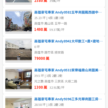
2380 萬
39萬/坪
高雄豪宅專家 Andy0582五甲商圈鳳西國中翻新透天
25.23 坪 | 4房 1廳 3衛
高雄市 鳳山區 五甲一路
1498 萬
59.37萬/坪
高雄豪宅專家 Andy8941大坪數工+農+建地+廠房+天車
0 坪
高雄市 路竹區 順安路
79000 萬
高雄豪宅專家 Andy0532家樂福鼎山商圈美3房車位
39.5 坪 | 3房 2廳 2衛
光之艷 高雄市 三民區 大順二路
1300 萬
32.91萬/坪
高雄豪宅專家 Andy9396三多光華商圈三房美寓
28.58 坪 | 3房 2廳 2衛