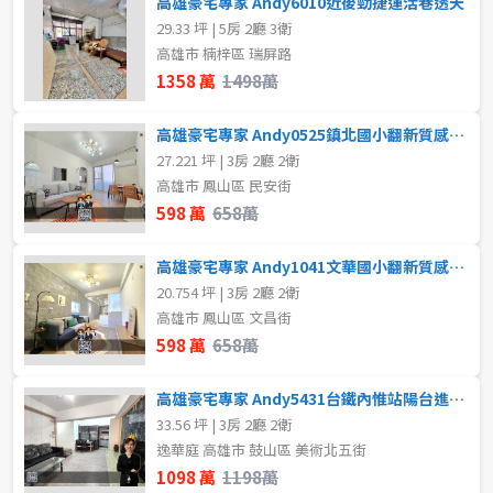
高雄豪宅專家 Andy6010近後勁捷運活巷透天
2房
3房
29.33 坪 | 5房 2廳 3衛
高雄市 楠梓區 瑞屏路
4房
5房以上
格局
1358 萬
1498萬
不拘
1房
高雄豪宅專家 Andy0525鎮北國小翻新質感美寓
屋齡
27.221 坪 | 3房 2廳 2衛
2房
3房
高雄市 鳳山區 民安街
不拘
598 萬
658萬
4房
5房以上
高雄豪宅專家 Andy1041文華國小翻新質感美寓
售價
20.754 坪 | 3房 2廳 2衛
租金(元)
高雄市 鳳山區 文昌街
598 萬
658萬
高雄豪宅專家 Andy5431台鐵內惟站陽台進出美三房
33.56 坪 | 3房 2廳 2衛
逸華庭 高雄市 鼓山區 美術北五街
1098 萬
1198萬