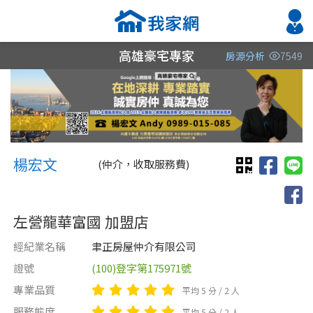
高雄豪宅專家
房源分析
7549
縣市
縣市
縣市
區域
區域
區域
不限
不限
不限
不限
不限
不限
楊宏文 楊宏文Andy
高雄市
楊宏文
(仲介，收取服務費)
屏東縣
左營龍華富國 加盟店
台南市
經紀業名稱
聿正房屋仲介有限公司
證號
(100)登字第175971號
類型(可複選)
售價
類型(可複選)
專業品質
平均 5 分 / 2 人
不拘
不拘
整層住家
公寓
電梯大樓
獨立套房
分租套房
別墅
服務態度
平均 5 分 / 2 人