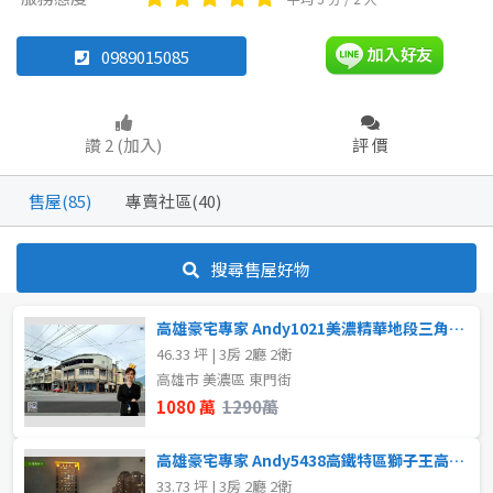
透天厝
雅房
其他住宅
華廈
農舍
店面
店面
頂讓
0989015085
辦公
住辦
廠房
土地
坪數
讚 2 (加入)
評 價
車位
不拘
20坪以下
售屋(85)
專賣社區(40)
20~30 坪
30~40 坪
坪數
搜尋售屋好物
不拘
20坪以下
40~50 坪
50~60 坪
高雄豪宅專家 Andy1021美濃精華地段三角窗店住
20~30 坪
30~40 坪
60~70 坪
70~80 坪
46.33 坪 | 3房 2廳 2衛
高雄市 美濃區 東門街
40~50 坪
50~60 坪
80坪以上
1080 萬
1290萬
60~70 坪
70~80 坪
~
坪
高雄豪宅專家 Andy5438高鐵特區獅子王高樓層美3房
33.73 坪 | 3房 2廳 2衛