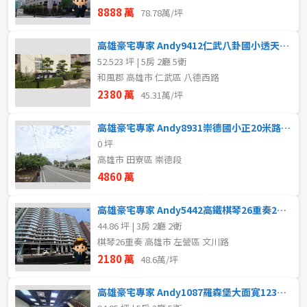
8888 萬
78.78萬/坪
高雄豪宅專家 Andy9412仁武八卦國小透天店住
52.523 坪 | 5房 2廳 5衛
和風郡 高雄市 仁武區 八德西路
2380 萬
45.31萬/坪
高雄豪宅專家 Andy8931崇德國小正20米路三面臨路農地
0 坪
高雄市 田寮區 崇德段
4860 萬
高雄豪宅專家 Andy5442高鐵棋琴26重奏2+1房平車
44.86 坪 | 3房 2廳 2衛
棋琴26重奏 高雄市 左營區 文川路
2180 萬
48.6萬/坪
高雄豪宅專家 Andy1087羅森堡大面寛123樓優質店霸