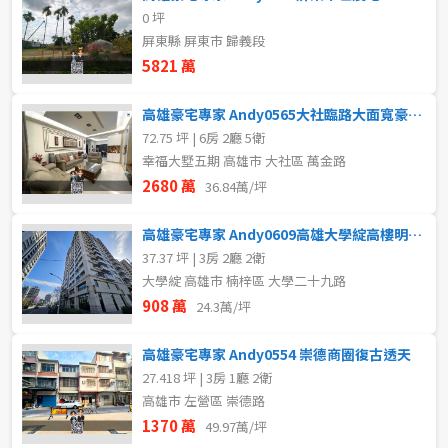
0 坪
屏東縣 屏東市 歸義段
5821 萬
高雄豪宅專家 Andy0565大社臨路大面寬豪宅雙車墅
72.75 坪 | 6房 2廳 5衛
幸福大墅五期 高雄市 大社區 萬金路
2680 萬
36.84萬/坪
高雄豪宅專家 Andy0609高雄大學綻高樓明亮超值美三房
37.37 坪 | 3房 2廳 2衛
大學綻 高雄市 楠梓區 大學二十九路
908 萬
24.3萬/坪
高雄豪宅專家 Andy0554 崇德商圈復古透天
27.418 坪 | 3房 1廳 2衛
高雄市 左營區 崇德路
1370 萬
49.97萬/坪