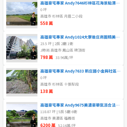
高雄豪宅專家 Andy7646杉林區花海景點漂亮農地
0 坪
高雄市 杉林區 月眉二小段
558 萬
高雄豪宅專家 Andy1024大寮後庄商圈精美2房
23.5 坪 | 2房 2廳 1衛
J時尚 高雄市 鳳山區 碑頂街
798 萬
33.96萬/坪
高雄豪宅專家 Andy7633 新庄國小金興社區農保用地
0 坪
高雄市 杉林區 十張犁段
138 萬
高雄豪宅專家 Andy9675美濃豪華氣派合法莊園別墅
118.87 坪 | 5房 5廳 6衛
高雄市 美濃區 福義街
6200 萬
52.16萬/坪