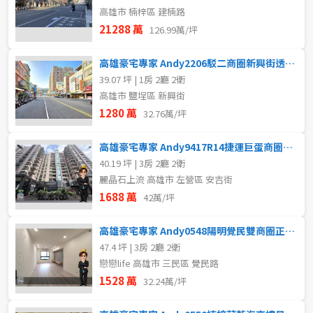
高雄市 楠梓區 建楠路
21288 萬
126.99萬/坪
高雄豪宅專家 Andy2206駁二商圈新興街透天店住
39.07 坪 | 1房 2廳 2衛
高雄市 鹽埕區 新興街
1280 萬
32.76萬/坪
高雄豪宅專家 Andy9417R14捷運巨蛋商圈精美三房車位
40.19 坪 | 3房 2廳 2衛
麗晶石上流 高雄市 左營區 安吉街
1688 萬
42萬/坪
高雄豪宅專家 Andy0548陽明覺民雙商圈正三房平車
47.4 坪 | 3房 2廳 2衛
戀戀life 高雄市 三民區 覺民路
1528 萬
32.24萬/坪