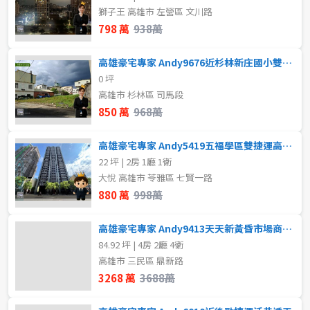
80坪以上
獅子王 高雄市 左營區 文川路
樓層
798 萬
938萬
~
坪
不拘
1樓
高雄豪宅專家 Andy9676近杉林新庄國小雙面路方正乙建
0 坪
2樓
3樓
高雄市 杉林區 司馬段
樓層
850 萬
968萬
不拘
地下室
4樓
5~10樓
高雄豪宅專家 Andy5419五福學區雙捷運高樓層採光兩房
1樓
2樓
11~20樓
21樓以上
22 坪 | 2房 1廳 1衛
大悅 高雄市 苓雅區 七賢一路
880 萬
998萬
3樓
4樓
~
樓
高雄豪宅專家 Andy9413天天新黃昏市場商圈透天店住
5~10樓
11~20樓
84.92 坪 | 4房 2廳 4衛
格局
高雄市 三民區 鼎新路
21樓以上
3268 萬
3688萬
不拘
1房
~
樓