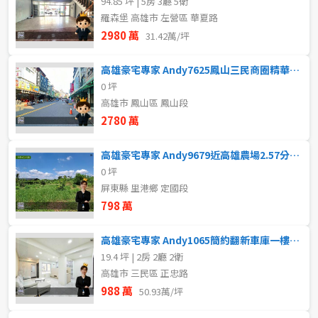
94.85 坪 | 5房 3廳 5衛
羅森堡 高雄市 左營區 華夏路
2980 萬
31.42萬/坪
高雄豪宅專家 Andy7625鳳山三民商圈精華超大地坪店面
0 坪
高雄市 鳳山區 鳳山段
2780 萬
高雄豪宅專家 Andy9679近高雄農場2.57分一般農牧用地
0 坪
屏東縣 里港鄉 定國段
798 萬
高雄豪宅專家 Andy1065簡約翻新車庫一樓2房雙衛
19.4 坪 | 2房 2廳 2衛
高雄市 三民區 正忠路
988 萬
50.93萬/坪