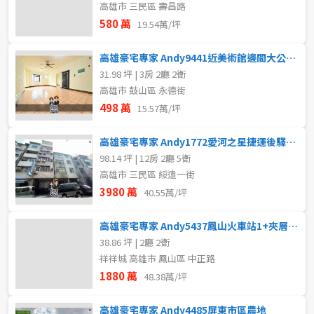
高雄市 三民區 壽昌路
580 萬
19.54萬/坪
高雄豪宅專家 Andy9441近美術館邊間大公寓四樓
31.98 坪 | 3房 2廳 2衛
高雄市 鼓山區 永德街
498 萬
15.57萬/坪
高雄豪宅專家 Andy1772愛河之星捷運後驛收租自住透天
98.14 坪 | 12房 2廳 5衛
高雄市 三民區 綏遠一街
3980 萬
40.55萬/坪
高雄豪宅專家 Andy5437鳳山火車站1+夾層挑高美樓店
38.86 坪 | 2廳 2衛
祥祥城 高雄市 鳳山區 中正路
1880 萬
48.38萬/坪
高雄豪宅專家 Andy4485屏東市區農地