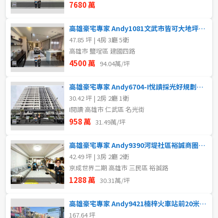
7680 萬
高雄豪宅專家 Andy1081文武市皆可大地坪邊間電梯金店住
47.85 坪 | 4房 3廳 5衛
高雄市 鹽埕區 建國四路
4500 萬
94.04萬/坪
高雄豪宅專家 Andy6704-I悅讀採光好規劃兩房+平車
30.42 坪 | 2房 2廳 1衛
I閱讀 高雄市 仁武區 名光街
958 萬
31.49萬/坪
高雄豪宅專家 Andy9390河堤社區裕誠商圈高樓層三房平車
42.49 坪 | 3房 2廳 2衛
京成世界二期 高雄市 三民區 裕誠路
1288 萬
30.31萬/坪
高雄豪宅專家 Andy9421楠梓火車站前20米大面寬透店
167.64 坪