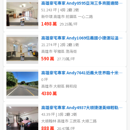
高雄豪宅專家 Andy0595亞灣三多商圈邊間明亮四房大平車
51.243 坪 | 4房 2廳 2衛
新中環 高雄市 前鎮區 一心二路
1498 萬
29.23萬/坪
高雄豪宅專家 Andy1069信義國小捷運站溫馨美二房
21.274 坪 | 2房 2廳 1衛
高雄市 苓雅區 渤海街
590 萬
27.73萬/坪
高雄豪宅專家 Andy7641近義大世界臨十米路農地
0 坪
高雄市 大樹區 興和段
4380 萬
高雄豪宅專家 Andy4937大順捷運黃線輕軌首排大坪數三房
43.39 坪 | 3房 2廳 2衛
大順翰林 高雄市 三民區 大順二路
888 萬
20.47萬/坪