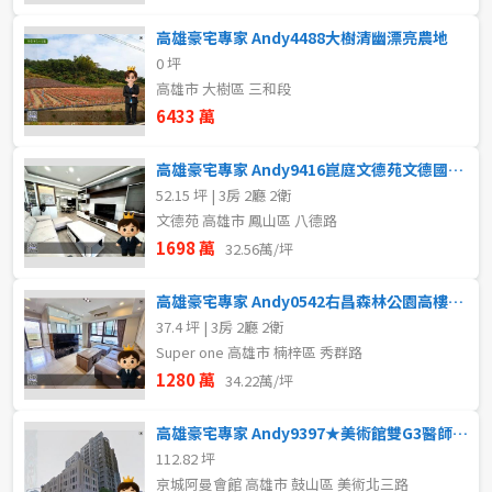
高雄豪宅專家 Andy4488大樹清幽漂亮農地
0 坪
高雄市 大樹區 三和段
6433 萬
高雄豪宅專家 Andy9416崑庭文德苑文德國小精裝3房平車
52.15 坪 | 3房 2廳 2衛
文德苑 高雄市 鳳山區 八德路
1698 萬
32.56萬/坪
高雄豪宅專家 Andy0542右昌森林公園高樓超美三房車位
37.4 坪 | 3房 2廳 2衛
Super one 高雄市 楠梓區 秀群路
1280 萬
34.22萬/坪
高雄豪宅專家 Andy9397★美術館雙G3醫師最愛傳家店面
112.82 坪
京城阿曼會館 高雄市 鼓山區 美術北三路