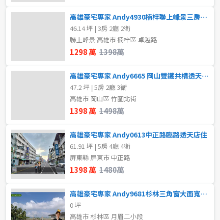
高雄豪宅專家 Andy4930楠梓聯上峰景三房平車
46.14 坪 | 3房 2廳 2衛
聯上峰景 高雄市 楠梓區 卓越路
1298 萬
1398萬
高雄豪宅專家 Andy6665 岡山雙鐵共構透天車墅
47.2 坪 | 5房 2廳 3衛
高雄市 岡山區 竹圍北街
1398 萬
1498萬
高雄豪宅專家 Andy0613中正路臨路透天店住
61.91 坪 | 5房 4廳 4衛
屏東縣 屏東市 中正路
1398 萬
1480萬
高雄豪宅專家 Andy9681杉林三角窗大面寬甲種建地
0 坪
高雄市 杉林區 月眉二小段