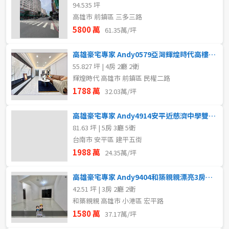
94.535 坪
高雄市 前鎮區 三多三路
5800 萬
61.35萬/坪
高雄豪宅專家 Andy0579亞灣輝煌時代高樓景觀4房平車
55.827 坪 | 4房 2廳 2衛
輝煌時代 高雄市 前鎮區 民權二路
1788 萬
32.03萬/坪
高雄豪宅專家 Andy4914安平近慈濟中學雙公園大地坪透天
81.63 坪 | 5房 3廳 5衛
台南市 安平區 建平五街
1988 萬
24.35萬/坪
高雄豪宅專家 Andy9404和築親親漂亮3房車位
42.51 坪 | 3房 2廳 2衛
和築親親 高雄市 小港區 宏平路
1580 萬
37.17萬/坪