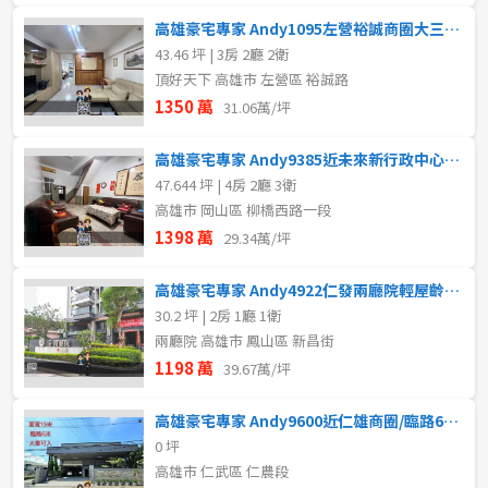
高雄豪宅專家 Andy1095左營裕誠商圈大三房平車
43.46 坪 | 3房 2廳 2衛
頂好天下 高雄市 左營區 裕誠路
1350 萬
31.06萬/坪
高雄豪宅專家 Andy9385近未來新行政中心超值美透天
47.644 坪 | 4房 2廳 3衛
高雄市 岡山區 柳橋西路一段
1398 萬
29.34萬/坪
高雄豪宅專家 Andy4922仁發兩廳院輕屋齡兩房平車
30.2 坪 | 2房 1廳 1衛
兩廳院 高雄市 鳳山區 新昌街
1198 萬
39.67萬/坪
高雄豪宅專家 Andy9600近仁雄商圈/臨路6米/農地廠房
0 坪
高雄市 仁武區 仁農段