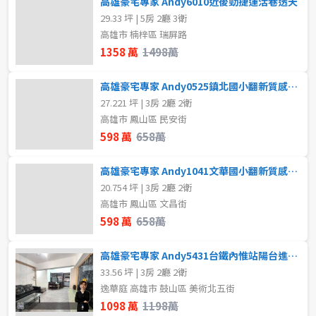
高雄豪宅專家 Andy6010近後勁捷運活巷透天
2房
3房
29.33 坪 | 5房 2廳 3衛
高雄市 楠梓區 瑞屏路
4房
5房以上
格局
1358 萬
1498萬
不拘
1房
高雄豪宅專家 Andy0525鎮北國小翻新質感美寓
屋齡
27.221 坪 | 3房 2廳 2衛
2房
3房
高雄市 鳳山區 民安街
不拘
598 萬
658萬
4房
5房以上
高雄豪宅專家 Andy1041文華國小翻新質感美寓
售價
20.754 坪 | 3房 2廳 2衛
租金(元)
高雄市 鳳山區 文昌街
598 萬
658萬
高雄豪宅專家 Andy5431台鐵內惟站陽台進出美三房
33.56 坪 | 3房 2廳 2衛
逸華庭 高雄市 鼓山區 美術北五街
1098 萬
1198萬