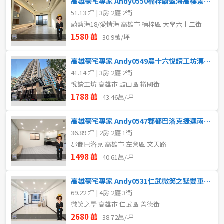
高雄豪宅專家 Andy0550楠梓蔚藍海高樓景觀三房平車
51.13 坪 | 3房 2廳 2衛
蔚藍海18/愛情海 高雄市 楠梓區 大學六十二街
1580 萬
30.9萬/坪
高雄豪宅專家 Andy0549農十六悅讀工坊漂亮三房車位
41.14 坪 | 3房 2廳 2衛
悅讀工坊 高雄市 鼓山區 裕國街
1788 萬
43.46萬/坪
高雄豪宅專家 Andy0547郡都巴洛克捷運兩房平移車位
36.89 坪 | 2房 2廳 1衛
郡都巴洛克 高雄市 左營區 文天路
1498 萬
40.61萬/坪
高雄豪宅專家 Andy0531仁武微笑之墅雙車電梯透天
69.22 坪 | 4房 2廳 3衛
微笑之墅 高雄市 仁武區 善德街
2680 萬
38.72萬/坪