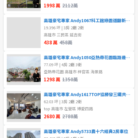
1998 萬
2112萬
高雄豪宅專家 Andy1067科工館綠園道翻新美寓
19.396 坪 | 3房 2廳 2衛
高雄市 三民區 延吉街
438 萬
458萬
高雄豪宅專家 Andy1050亞熱帶花園臨路邊間大地坪透天
77.09 坪 | 4房 2廳 3衛
亞熱帶花園 高雄市 梓官區 海景路
1298 萬
1350萬
高雄豪宅專家 Andy1617TOP協勝發三鐵共構高樓景觀房
62.03 坪 | 3房 2廳 2衛
top 高雄市 左營區 博愛四路
2680 萬
2788萬
高雄豪宅專家 Andy5733農十六經典2房車位