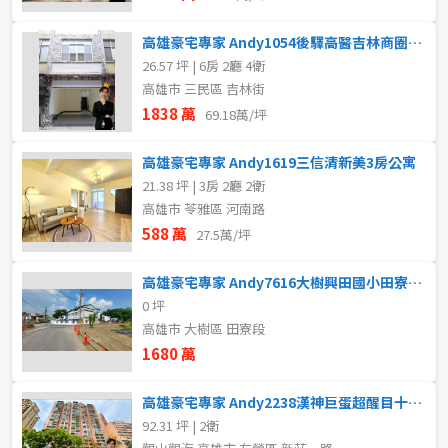
高雄豪宅專家 Andy1054後驛高醫吉林商圈翻新車庫透天
26.57 坪 | 6房 2廳 4衛
高雄市 三民區 吉林街
1838 萬
69.18萬/坪
高雄豪宅專家 Andy1619三信清新美3房公寓
21.38 坪 | 3房 2廳 2衛
高雄市 苓雅區 河南路
588 萬
27.5萬/坪
高雄豪宅專家 Andy7616大樹興田國小田寮段臨路農地
0 坪
高雄市 大樹區 田寮段
1680 萬
高雄豪宅專家 Andy2238漢神巨蛋超醒目十米大面寬金店面
92.31 坪 | 2衛