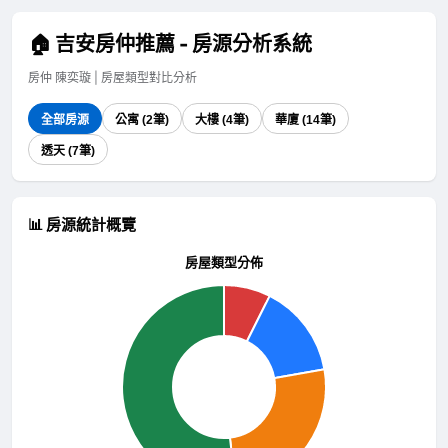
🏠 吉安房仲推薦 - 房源分析系統
房仲 陳奕璇 | 房屋類型對比分析
全部房源
公寓 (2筆)
大樓 (4筆)
華廈 (14筆)
透天 (7筆)
📊 房源統計概覽
房屋類型分佈