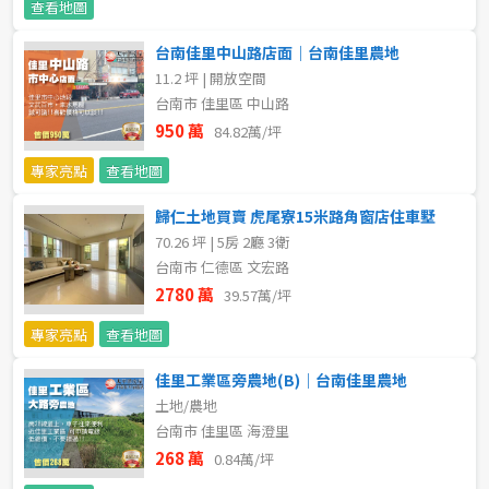
查看地圖
5~10樓
11~20樓
台南佳里中山路店面｜台南佳里農地
11.2 坪 | 開放空間
21樓以上
台南市 佳里區 中山路
950 萬
84.82萬/坪
~
樓
專家亮點
查看地圖
歸仁土地買賣 虎尾寮15米路角窗店住車墅
格局
70.26 坪 | 5房 2廳 3衛
台南市 仁德區 文宏路
不拘
1房
2780 萬
39.57萬/坪
2房
3房
專家亮點
查看地圖
佳里工業區旁農地(B)｜台南佳里農地
4房
5房以上
土地/農地
台南市 佳里區 海澄里
268 萬
0.84萬/坪
屋齡