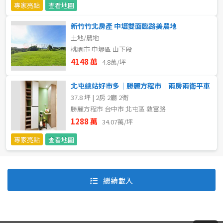
專家亮點
查看地圖
新竹竹北房產 中壢雙面臨路美農地
土地/農地
桃園市 中壢區 山下段
4148 萬
4.8萬/坪
北屯總站好市多｜勝麗方程市｜兩房兩衛平車
37.8 坪 | 2房 2廳 2衛
勝麗方程市 台中市 北屯區 敦富路
1288 萬
34.07萬/坪
專家亮點
查看地圖
預設排序
價格從低到高
繼續載入
價格從高到低
坪數由大到小