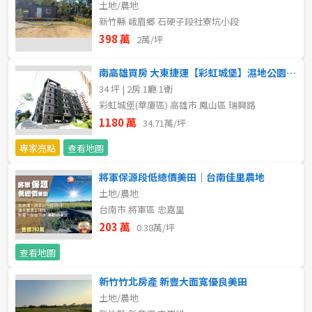
土地/農地
新北市
新竹縣 峨眉鄉 石硬子段社寮坑小段
398 萬
2萬/坪
宜蘭縣
類型(可複選)
南高雄買房 大東捷運【彩虹城堡】濕地公園畔無敵景觀二房平車
桃園市
34 坪 | 2房 1廳 1衛
不拘
公寓
電梯大樓
套房
彩虹城堡(華廈區) 高雄市 鳳山區 瑞興路
新竹市
1180 萬
34.71萬/坪
別墅
透天厝
樓中樓
華廈
新竹縣
專家亮點
查看地圖
農舍
辦公
店面
工廠
苗栗縣
將軍保源段低總價美田｜台南佳里農地
土地/農地
台中市
廠辦
倉庫
土地
其他
台南市 將軍區 忠嘉里
203 萬
0.38萬/坪
彰化縣
坪數
查看地圖
南投縣
不拘
20坪以下
新竹竹北房產 新豐大面寬優良美田
雲林縣
土地/農地