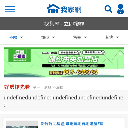
我家網房屋買賣
找售屋 - 立即搜尋
搜尋
不限
類型
售金
其他
熱門關鍵字
縣市
區域
好房搶先看
第一手消息 不漏接
不限
不限
undefinedundefinedundefinedundefinedundefine
d
台北市
基隆市
新竹竹北房產 峨嵋農地買地送屋E區