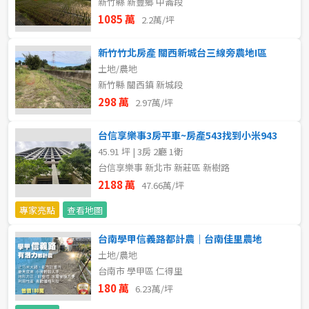
新竹縣 新豐鄉 中崙段
20~30 坪
30~40 坪
嘉義市
1085 萬
2.2萬/坪
40~50 坪
50~60 坪
嘉義縣
新竹竹北房產 關西新城台三線旁農地I區
土地/農地
60~70 坪
70~80 坪
台南市
新竹縣 關西鎮 新城段
298 萬
2.97萬/坪
高雄市
80坪以上
台信享樂事3房平車~房產543找到小米943
澎湖縣
~
坪
45.91 坪 | 3房 2廳 1衛
台信享樂事 新北市 新莊區 新樹路
屏東縣
2188 萬
47.66萬/坪
樓層
台東縣
專家亮點
查看地圖
不拘
地下室
花蓮縣
台南學甲信義路都計農｜台南佳里農地
土地/農地
1樓
2樓
金門連江
台南市 學甲區 仁得里
180 萬
6.23萬/坪
3樓
4樓