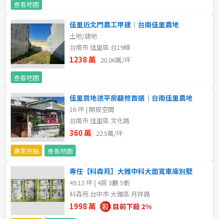
查看地圖
不拘
5 年以下
佳里近北門農工甲建｜台南佳里農地
土地/建地
5-10 年
10-20 年
台南市 佳里區 台19線
1238 萬
20.06萬/坪
20-30 年
30-40 年
查看地圖
40 年以上
佳里買地送平房翻修首選｜台南佳里農地
16 坪 | 開放空間
台南市 佳里區 文化路
售價
360 萬
22.5萬/坪
專家亮點
查看地圖
專任【科森苑】大雅中科大面寬車庫別墅
49.13 坪 | 4房 3廳 5衛
科森苑 台中市 大雅區 月祥路
1998 萬
目前下殺 2%