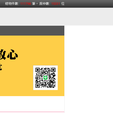
總物件數:
111798
筆， 房仲數:
15331
位