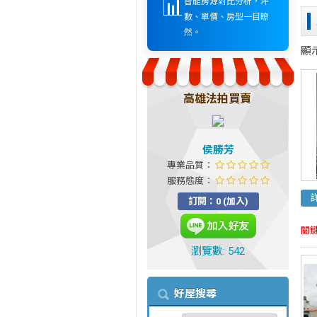
📊
智能房源對比分析，坪
數、單價、房型一目瞭
然。
顯
高雄法拍買賣
侯勝芳
專業品質：
服務態度：
訂閱：0 (加入)
關
瀏覽數: 542
好屋搜尋