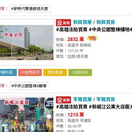
鍵字：
#夢時代雙捷運透天厝
新興買屋
/
新興買房
#高雄法拍買賣 #中央公園整棟樓地4
2832 萬
總價：
地區：高雄市 新興區
坪數：137.51 坪
類型：住辦/透天厝
詳細內容
好屋問與答
預約看屋
社群房仲
鍵字：
#中央公園整棟4層樓
苓雅買屋
/
苓雅買房
#高雄法拍買賣 #新崛江公寓大店面
1210 萬
總價：
地區：高雄市 苓雅區
坪數：42.45 坪
類型：商用/公寓