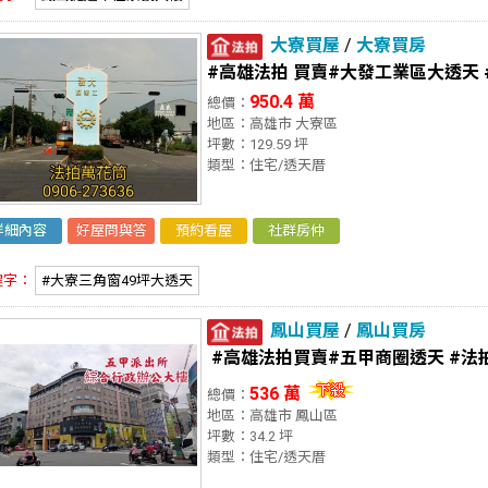
大寮買屋
/
大寮買房
#高雄法拍 買賣#大發工業區大透天
950.4 萬
總價：
地區：高雄市 大寮區
坪數：129.59 坪
類型：住宅/透天厝
詳細內容
好屋問與答
預約看屋
社群房仲
鍵字：
#大寮三角窗49坪大透天
鳳山買屋
/
鳳山買房
#高雄法拍買賣#五甲商圈透天 #法
536 萬
總價：
地區：高雄市 鳳山區
坪數：34.2 坪
類型：住宅/透天厝