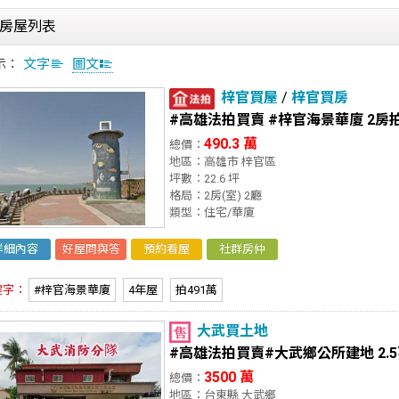
房屋列表
示：
文字
圖文
梓官買屋
/
梓官買房
#高雄法拍買賣 #梓官海景華廈 2房拍
490.3 萬
總價：
地區：高雄市 梓官區
坪數：22.6 坪
格局：2房(室) 2廳
類型：住宅/華廈
詳細內容
好屋問與答
預約看屋
社群房仲
鍵字：
#梓官海景華廈
4年屋
拍491萬
大武買土地
#高雄法拍買賣#大武鄉公所建地 2.5
3500 萬
總價：
地區：台東縣 大武鄉