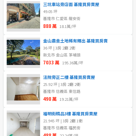
三坑車站旁店面 基隆買房賣屋
49.05 坪
基隆市 仁愛區 龍安街
888 萬
18.1萬/坪
金山農舍土地稀有釋出 基隆買房賣
36 坪 | 3房 2廳 2衛
新北市 金山區 茅埔頭
7033 萬
195.36萬/坪
法院旁正二樓 基隆買房賣屋
25.92 坪 | 3房 2廳 2衛
基隆市 信義區 東信路
498 萬
19.21萬/坪
福明街精品3樓 基隆買房賣屋
21.945 坪 | 3房 2廳 1衛
基隆市 信義區 福民街
488 萬
22.24萬/坪