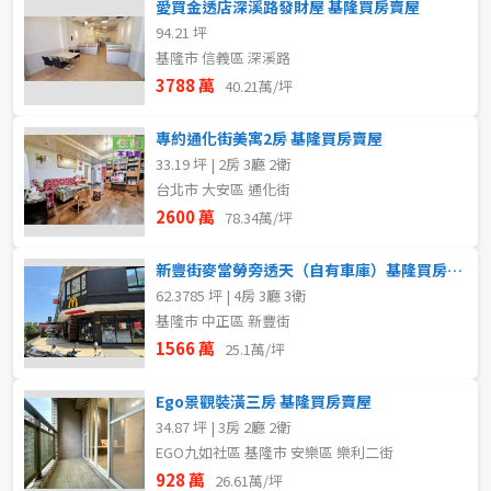
愛買金透店深溪路發財屋 基隆買房賣屋
94.21 坪
基隆市 信義區 深溪路
3788 萬
40.21萬/坪
專約通化街美寓2房 基隆買房賣屋
33.19 坪 | 2房 3廳 2衛
台北市 大安區 通化街
2600 萬
78.34萬/坪
新豐街麥當勞旁透天（自有車庫）基隆買房賣屋
62.3785 坪 | 4房 3廳 3衛
基隆市 中正區 新豐街
1566 萬
25.1萬/坪
Ego景觀裝潢三房 基隆買房賣屋
34.87 坪 | 3房 2廳 2衛
EGO九如社區 基隆市 安樂區 樂利二街
928 萬
26.61萬/坪