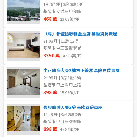
19.767 坪 | 3房 3廳 2衛
基隆市 安樂區 中和路
468 萬
23.68萬/坪
（專）新豐穩收租金透店 基隆買房賣屋
71.08 坪 | 11房 12衛
基隆市 中正區 新豐街
3350 萬
47.13萬/坪
中正路海大旁3樓方正美寓 基隆買房賣屋
24.98 坪 | 3房 1廳 1衛
基隆市 中正區 中正路
398 萬
15.93萬/坪
復興路透天美3房 基隆買房買屋
14.59 坪 | 3房 2廳 3衛
基隆市 中山區 復興路
698 萬
47.84萬/坪