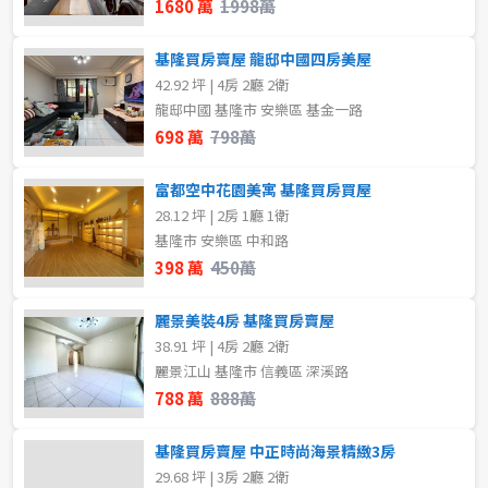
1680 萬
1998萬
~
坪
~
樓
基隆買房賣屋 龍邸中國四房美屋
42.92 坪 | 4房 2廳 2衛
樓層
龍邸中國 基隆市 安樂區 基金一路
格局
698 萬
798萬
不拘
地下室
不拘
2房
富都空中花園美寓 基隆買房買屋
1樓
2樓
28.12 坪 | 2房 1廳 1衛
基隆市 安樂區 中和路
租金(元)
3樓
4樓
398 萬
450萬
5~10樓
11~20樓
麗景美裝4房 基隆買房賣屋
38.91 坪 | 4房 2廳 2衛
21樓以上
麗景江山 基隆市 信義區 深溪路
788 萬
888萬
~
樓
基隆買房賣屋 中正時尚海景精緻3房
29.68 坪 | 3房 2廳 2衛