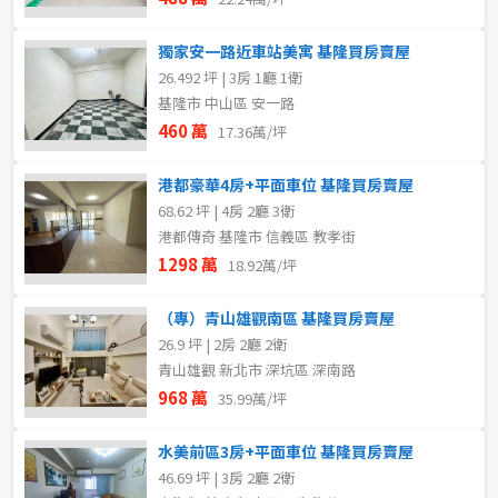
獨家安一路近車站美寓 基隆買房賣屋
26.492 坪 | 3房 1廳 1衛
基隆市 中山區 安一路
460 萬
17.36萬/坪
港都豪華4房+平面車位 基隆買房賣屋
68.62 坪 | 4房 2廳 3衛
港都傳奇 基隆市 信義區 教孝街
1298 萬
18.92萬/坪
（專）青山雄觀南區 基隆買房賣屋
26.9 坪 | 2房 2廳 2衛
青山雄觀 新北市 深坑區 深南路
968 萬
35.99萬/坪
水美前區3房+平面車位 基隆買房賣屋
46.69 坪 | 3房 2廳 2衛