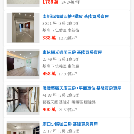
1788 萬
24.24萬/坪
南新街精緻四樓+鐵皮 基隆買房賣屋
30.51 坪 | 3房 2廳 2衛
基隆市 仁愛區 南新街
388 萬
12.72萬/坪
東信採光邊間三房 基隆買房賣屋
25.49 坪 | 3房 1廳 2衛
基隆市 信義區 東信路
458 萬
17.97萬/坪
暖暖藝觀天廈三房+平面車位 基隆買房賣屋
41.83 坪 | 3房 2廳 2衛
藝觀天廈 基隆市 暖暖區 暖碇路
900 萬
21.52萬/坪
廟口少將咖三房 基隆買房賣屋
23.17 坪 | 3房 2廳 2衛