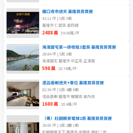
廟口夜市透天 基隆買房賣屋
42.11 坪 | 5房 3衛
基隆市 仁愛區 愛四路
2488 萬
59.08萬/坪
海濱國宅第一排收租3套房 基隆買房賣屋
28.84 坪 | 3房 3衛
海濱國宅 基隆市 中正區 正濱路
598 萬
20.74萬/坪
澄品香榭透天+車位 基隆買房買屋
82.36 坪 | 5房 4廳 6衛
澄品香榭 基隆市 暖暖區 碇內街
1680 萬
20.4萬/坪
（專）壯觀願景電梯2房 基隆買房買屋
26.65 坪 | 2房 2廳 1衛
壯觀願景天下 基隆市 安樂區 樂利二街