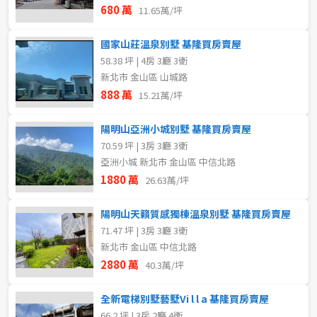
680 萬
11.65萬/坪
國家山莊溫泉別墅 基隆買房賣屋
58.38 坪 | 4房 3廳 3衛
新北市 金山區 山城路
888 萬
15.21萬/坪
陽明山亞洲小城別墅 基隆買房賣屋
70.59 坪 | 3房 3廳 3衛
亞洲小城 新北市 金山區 中信北路
1880 萬
26.63萬/坪
陽明山天籟質感獨棟溫泉別墅 基隆買房賣屋
71.47 坪 | 3房 3廳 3衛
新北市 金山區 中信北路
2880 萬
40.3萬/坪
全新電梯別墅藝墅Vi l l a 基隆買房賣屋
66.2 坪 | 3房 2廳 4衛