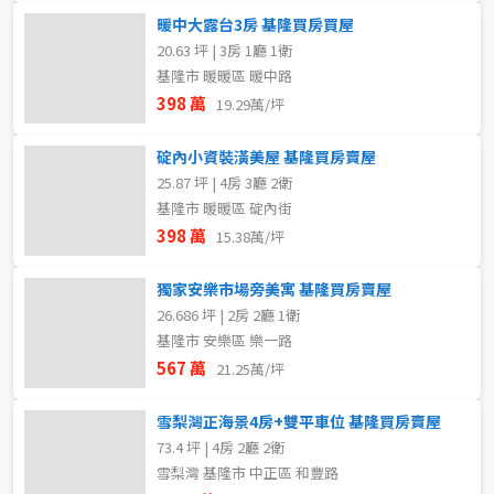
暖中大露台3房 基隆買房買屋
20.63 坪 | 3房 1廳 1衛
基隆市 暖暖區 暖中路
398 萬
19.29萬/坪
碇內小資裝潢美屋 基隆買房賣屋
25.87 坪 | 4房 3廳 2衛
基隆市 暖暖區 碇內街
398 萬
15.38萬/坪
獨家安樂市場旁美寓 基隆買房賣屋
26.686 坪 | 2房 2廳 1衛
基隆市 安樂區 樂一路
567 萬
21.25萬/坪
雪梨灣正海景4房+雙平車位 基隆買房賣屋
73.4 坪 | 4房 2廳 2衛
取消
取消
取消
送出
送出
送出
雪梨灣 基隆市 中正區 和豐路