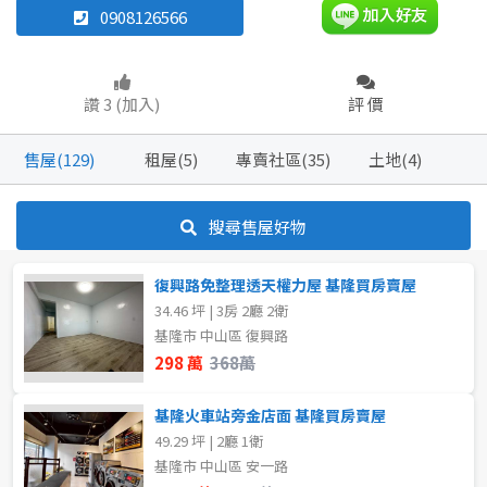
0908126566
別墅
透天厝
樓中樓
華廈
坪數
讚 3 (加入)
評 價
農舍
不拘
20坪以下
售屋(129)
租屋(5)
專賣社區(35)
土地(4)
20~30 坪
30~40 坪
坪數
不拘
20坪以下
80坪以上
搜尋售屋好物
20~30 坪
30~40 坪
~
坪
復興路免整理透天權力屋 基隆買房賣屋
34.46 坪 | 3房 2廳 2衛
40~50 坪
50~60 坪
基隆市 中山區 復興路
298 萬
368萬
樓層
60~70 坪
70~80 坪
不拘
1樓
基隆火車站旁金店面 基隆買房賣屋
49.29 坪 | 2廳 1衛
80坪以上
2樓
3樓
基隆市 中山區 安一路