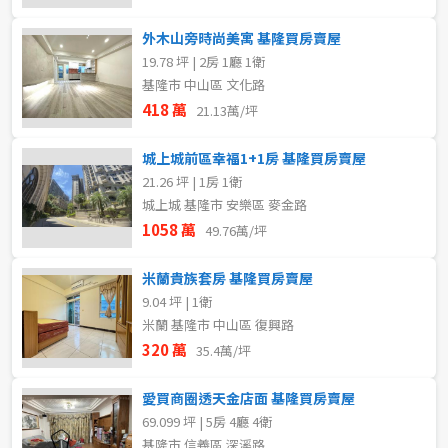
外木山旁時尚美寓 基隆買房賣屋
19.78 坪 | 2房 1廳 1衛
基隆市 中山區 文化路
418 萬
21.13萬/坪
城上城前區幸福1+1房 基隆買房賣屋
21.26 坪 | 1房 1衛
城上城 基隆市 安樂區 麥金路
1058 萬
49.76萬/坪
米蘭貴族套房 基隆買房賣屋
9.04 坪 | 1衛
米蘭 基隆市 中山區 復興路
320 萬
35.4萬/坪
愛買商圈透天金店面 基隆買房賣屋
69.099 坪 | 5房 4廳 4衛
基隆市 信義區 深溪路