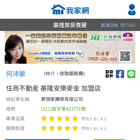
基隆買房賣屋
房源分析
7560
縣市
縣市
縣市
區域
區域
區域
不限
不限
不限
不限
不限
不限
何沛縈 何沛縈
基隆市
基隆市
基隆市
何沛縈
(仲介，收取服務費)
新北市
新北市
住商不動産 基隆安樂麥金 加盟店
經紀業名稱
夢想家團隊有限公司
桃園市
證號
(111)登字第423771號
台北市
專業品質
平均 5 分 / 4 人
類型(可複選)
售價
類型(可複選)
服務態度
平均 5 分 / 4 人
不拘
不拘
整層住家
公寓
電梯大樓
店面
套房
廠房