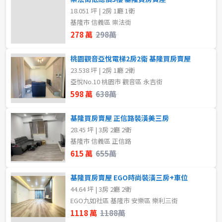
18.051 坪 | 2房 1廳 1衛
基隆市 信義區 崇法街
278 萬
298萬
桃園觀音亞悅電梯2房2衛 基隆買房賣屋
23.538 坪 | 2房 1廳 2衛
亞悅No.10 桃園市 觀音區 永吉街
598 萬
638萬
基隆買房賣屋 正信路裝潢美三房
28.45 坪 | 3房 2廳 2衛
基隆市 信義區 正信路
615 萬
655萬
基隆買房賣屋 EGO時尚裝潢三房+車位
44.64 坪 | 3房 2廳 2衛
EGO九如社區 基隆市 安樂區 樂利三街
1118 萬
1188萬