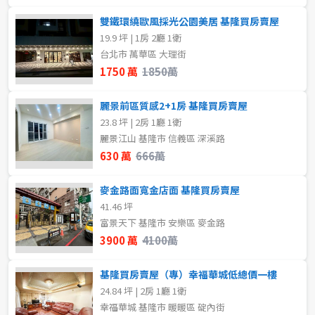
雙鐵環繞歐風採光公園美居 基隆買房賣屋
19.9 坪 | 1房 2廳 1衛
台北市 萬華區 大理街
1750 萬
1850萬
麗景前區質感2+1房 基隆買房賣屋
23.8 坪 | 2房 1廳 1衛
麗景江山 基隆市 信義區 深溪路
630 萬
666萬
麥金路面寬金店面 基隆買房賣屋
41.46 坪
富景天下 基隆市 安樂區 麥金路
3900 萬
4100萬
基隆買房賣屋（專）幸福華城低總價一樓
24.84 坪 | 2房 1廳 1衛
幸福華城 基隆市 暖暖區 碇內街