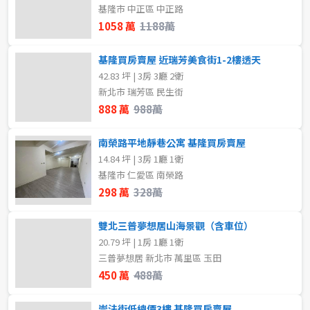
基隆市 中正區 中正路
格局
1058 萬
1188萬
不拘
1房
基隆買房賣屋 近瑞芳美食街1-2樓透天
2房
3房
42.83 坪 | 3房 3廳 2衛
新北市 瑞芳區 民生街
888 萬
988萬
4房
5房以上
南榮路平地靜巷公寓 基隆買房賣屋
14.84 坪 | 3房 1廳 1衛
屋齡
基隆市 仁愛區 南榮路
298 萬
328萬
不拘
雙北三普夢想居山海景觀（含車位）
20.79 坪 | 1房 1廳 1衛
售價
三普夢想居 新北市 萬里區 玉田
450 萬
488萬
崇法街低總價3樓 基隆買房賣屋