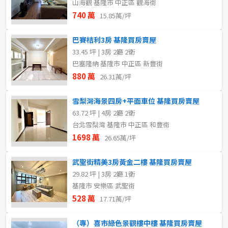
山海觀 基隆市 中正區 觀海街
740 萬
15.85萬/坪
巴賽桔利3房 基隆買房賣屋
33.45 坪 | 3房 2廳 2衛
巴塞隆納 基隆市 中正區 新豐街
880 萬
26.31萬/坪
雪梨灣海景四房+平面車位 基隆買房賣屋
63.72 坪 | 4房 2廳 2衛
台北雪梨灣 基隆市 中正區 和豐街
1698 萬
26.65萬/坪
武聖街精美3房黃金二樓 基隆買房賣屋
29.82 坪 | 3房 2廳 1衛
基隆市 安樂區 武聖街
528 萬
17.71萬/坪
（專）喜市綠色景觀樓中樓 基隆買房賣屋