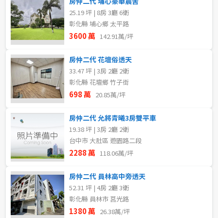
房仲二代 埔心豪華農舍
25.19 坪 | 8房 3廳 6衛
屋齡
彰化縣 埔心鄉 太平路
格局
3600 萬
142.91萬/坪
不拘
不拘
1房
房仲二代 花壇俗透天
33.47 坪 | 3房 2廳 2衛
2房
3房
售價
彰化縣 花壇鄉 竹子街
698 萬
20.85萬/坪
4房
5房以上
房仲二代 允將青曦3房雙平車
19.38 坪 | 3房 2廳 2衛
租金(元)
台中市 大肚區 遊園路二段
2288 萬
118.06萬/坪
房仲二代 員林高中旁透天
52.31 坪 | 4房 2廳 3衛
彰化縣 員林市 莒光路
1380 萬
26.38萬/坪