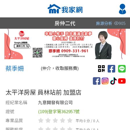
房仲二代
房源分析
905
縣市
縣市
縣市
區域
區域
區域
不限
不限
不限
不限
不限
不限
蔡季姍 蔡季姍
彰化縣
彰化縣
蔡季姍
(仲介，收取服務費)
台中市
南投縣
太平洋房屋 員林站前 加盟店
經紀業名稱
九意開發有限公司
證號
(109)登字第362957號
類型(可複選)
售價
類型(可複選)
專業品質
平均 0 分 / 0 人
不拘
不拘
整層住家
公寓
電梯大樓
獨立套房
分租套房
別墅
服務態度
平均 0 分 / 0 人