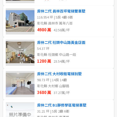
房仲二代 員林百坪電梯雙車墅
116.954 坪 | 5房 4廳 6衛
彰化縣 員林市 萬年八街
4980 萬
42.58萬/坪
房仲二代 社頭中山路黃金店面
54.37 坪
彰化縣 社頭鄉 中山路一段
1280 萬
23.54萬/坪
房仲二代 大村收租電梯別墅
98.73 坪 | 14房 14廳
彰化縣 大村鄉 山腳路
3680 萬
37.27萬/坪
房仲二代 B1靜修學區電梯車墅
31.21 坪 | 5房 2廳 6衛