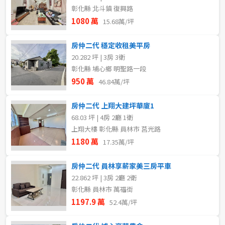
80坪以上
彰化縣 北斗鎮 復興路
不拘
1樓
1080 萬
15.68萬/坪
~
坪
2樓
4樓
房仲二代 穩定收租美平房
20.282 坪 | 3房 3衛
5~10樓
11~20樓
彰化縣 埔心鄉 明聖路一段
樓層
950 萬
46.84萬/坪
不拘
地下室
~
樓
房仲二代 上翔大建坪華廈1
1樓
2樓
68.03 坪 | 4房 2廳 1衛
上翔大樓 彰化縣 員林市 莒光路
格局
1180 萬
3樓
4樓
17.35萬/坪
不拘
2房
房仲二代 員林享薪家美三房平車
5~10樓
11~20樓
3房
4房
22.862 坪 | 3房 2廳 2衛
彰化縣 員林市 萬福街
21樓以上
1197.9 萬
5房以上
52.4萬/坪
~
樓