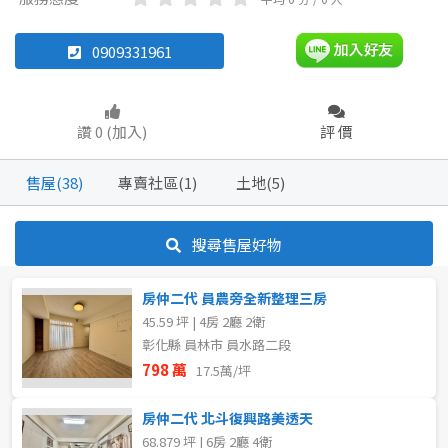
透天厝
雅房
其他住宅
華廈
農舍
店面
店面
頂讓
0909331961
辦公
住辦
廠房
土地
坪數
讚 0 (加入)
評 價
車位
不拘
20坪以下
售屋(38)
專賣社區(1)
土地(5)
20~30 坪
30~40 坪
坪數
搜尋售屋好物
不拘
20坪以下
40~50 坪
50~60 坪
房仲二代 員農旁全新整理三房
20~30 坪
30~40 坪
60~70 坪
80坪以上
45.59 坪 | 4房 2廳 2衛
彰化縣 員林市 員水路二段
40~50 坪
50~60 坪
~
坪
798 萬
17.5萬/坪
60~70 坪
70~80 坪
房仲二代 北斗復興路美透天
樓層
68.879 坪 | 6房 2廳 4衛