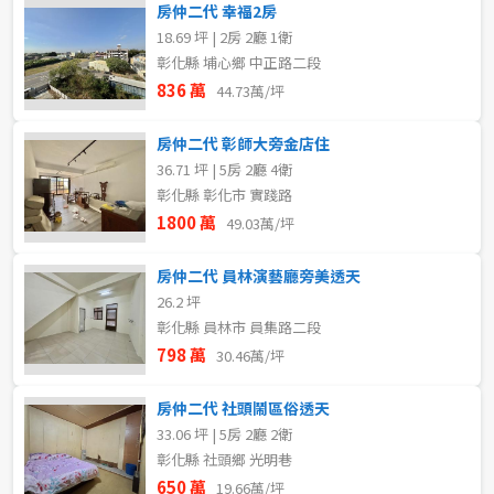
房仲二代 幸福2房
18.69 坪 | 2房 2廳 1衛
彰化縣 埔心鄉 中正路二段
836 萬
44.73萬/坪
房仲二代 彰師大旁金店住
36.71 坪 | 5房 2廳 4衛
彰化縣 彰化市 實踐路
1800 萬
49.03萬/坪
房仲二代 員林演藝廳旁美透天
26.2 坪
彰化縣 員林市 員集路二段
798 萬
30.46萬/坪
房仲二代 社頭鬧區俗透天
33.06 坪 | 5房 2廳 2衛
彰化縣 社頭鄉 光明巷
650 萬
19.66萬/坪