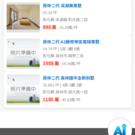
房仲二代 溪湖美車墅
55.29 坪
彰化縣 溪湖鎮 彰水路二段
898 萬
16.24萬/坪
房仲二代 A2靜修學區電梯車墅
54.79 坪 | 5房 2廳 6衛
彰化縣 員林市 興學二街
3088 萬
56.36萬/坪
房仲二代 員林國中全新別墅
25.863 坪 | 4房 3廳 3衛
彰化縣 員林市 員大路一段
1185 萬
45.82萬/坪
取消
取消
取消
送出
送出
送出