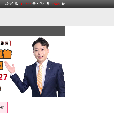
總物件數:
111627
筆， 房仲數:
15327
位
 特助