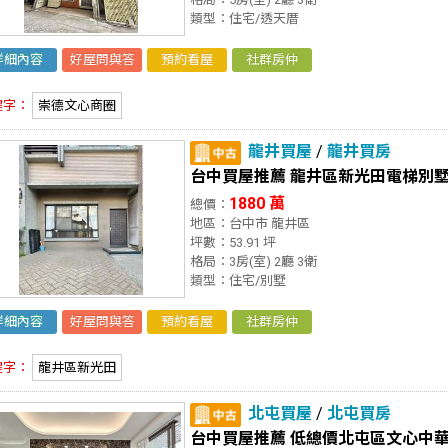
類型：住宅/透天厝
詳細內容
好屋問與答
預約看屋
社群房仲
鍵字：
崇德文心商圈
龍井買屋
/
龍井買房
台中買屋推薦 龍井區新光田電梯別
1880 萬
總價：
地區：台中市 龍井區
坪數：53.91 坪
格局：3房(室) 2廳 3衛
類型：住宅/別墅
詳細內容
好屋問與答
預約看屋
社群房仲
鍵字：
龍井區新光田
北屯買屋
/
北屯買房
台中買屋推薦 低總價北屯區文心中華