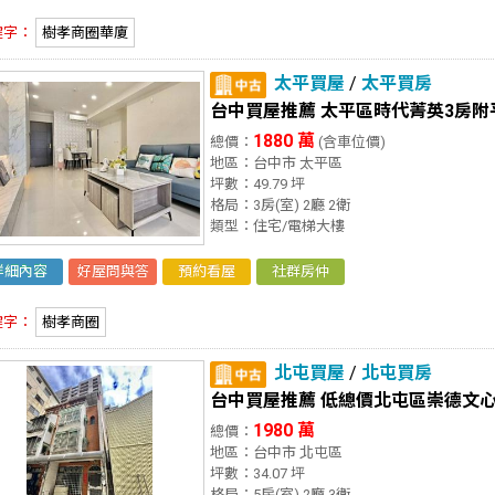
鍵字：
樹孝商圈華廈
太平買屋
/
太平買房
台中買屋推薦 太平區時代菁英3房附
1880 萬
總價：
(含車位價)
地區：台中市 太平區
坪數：49.79 坪
格局：3房(室) 2廳 2衛
類型：住宅/電梯大樓
詳細內容
好屋問與答
預約看屋
社群房仲
鍵字：
樹孝商圈
北屯買屋
/
北屯買房
台中買屋推薦 低總價北屯區崇德文
1980 萬
總價：
地區：台中市 北屯區
坪數：34.07 坪
格局：5房(室) 2廳 3衛