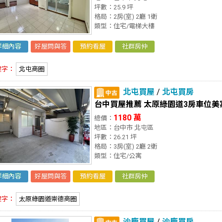
坪數：25.9 坪
格局：2房(室) 2廳 1衛
類型：住宅/電梯大樓
詳細內容
好屋問與答
預約看屋
社群房仲
鍵字：
北屯商圈
北屯買屋
/
北屯買房
台中買屋推薦 太原綠園道3房車位美
1180 萬
總價：
地區：台中市 北屯區
坪數：26.21 坪
格局：3房(室) 2廳 2衛
類型：住宅/公寓
詳細內容
好屋問與答
預約看屋
社群房仲
鍵字：
太原綠園道崇德商圈
沙鹿買屋
/
沙鹿買房