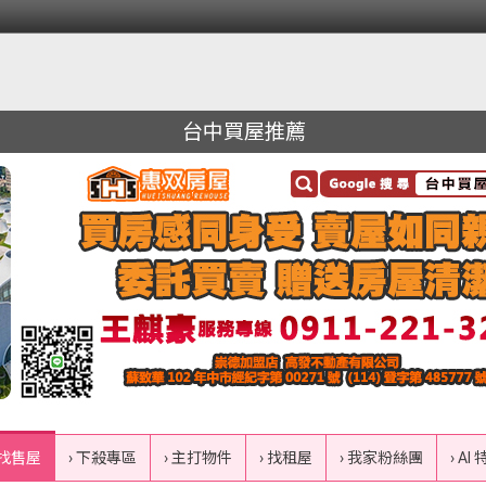
台中買屋推薦
 找售屋
› 下殺專區
› 主打物件
› 找租屋
› 我家粉絲團
› AI