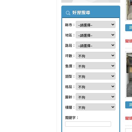
好屋搜尋
縣市：
地區：
關
路段：
坪數：
售價：
類型：
格局：
屋齡：
樓層：
關鍵字：
關