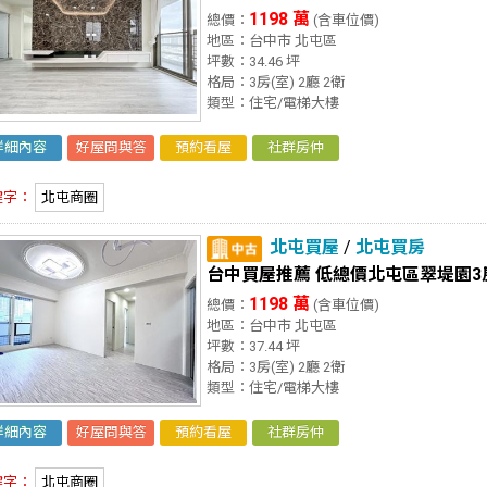
1198 萬
總價：
(含車位價)
地區：台中市 北屯區
坪數：34.46 坪
格局：3房(室) 2廳 2衛
類型：住宅/電梯大樓
詳細內容
好屋問與答
預約看屋
社群房仲
鍵字：
北屯商圈
北屯買屋
/
北屯買房
台中買屋推薦 低總價北屯區翠堤園3
1198 萬
總價：
(含車位價)
地區：台中市 北屯區
坪數：37.44 坪
格局：3房(室) 2廳 2衛
類型：住宅/電梯大樓
詳細內容
好屋問與答
預約看屋
社群房仲
鍵字：
北屯商圈