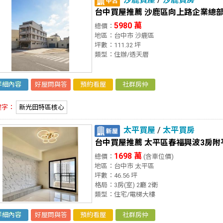
台中買屋推薦 沙鹿區向上路企業總
5980 萬
總價：
地區：台中市 沙鹿區
坪數：111.32 坪
類型：住辦/透天厝
詳細內容
好屋問與答
預約看屋
社群房仲
鍵字：
新光田特區核心
太平買屋
/
太平買房
台中買屋推薦 太平區春福興波3房附
1698 萬
總價：
(含車位價)
地區：台中市 太平區
坪數：46.56 坪
格局：3房(室) 2廳 2衛
類型：住宅/電梯大樓
詳細內容
好屋問與答
預約看屋
社群房仲