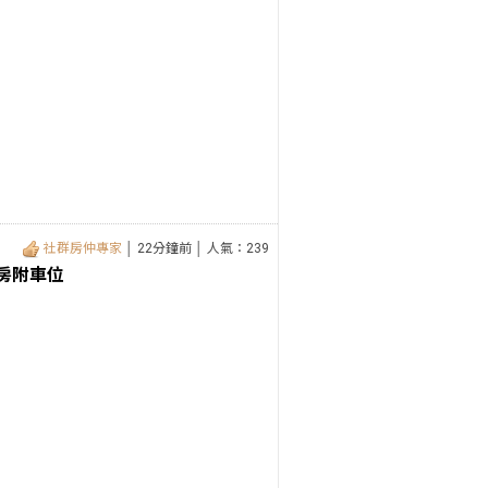
社群房仲專家
│ 22分鐘前 │ 人氣：239
房附車位