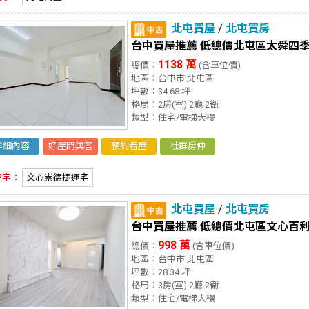
北屯買屋
/
北屯買房
台中買屋推薦 低總價北屯區太舜四季
1138 萬
總價：
(含車位價)
地區：台中市 北屯區
坪數：34.68 坪
格局：2房(室) 2廳 2衛
類型：住宅/電梯大樓
詳細內容
好屋問與答
預約看屋
社群房仲
鍵字：
文心崇德捷運宅
北屯買屋
/
北屯買房
台中買屋推薦 低總價北屯區文心百利
998 萬
總價：
(含車位價)
地區：台中市 北屯區
坪數：28.34 坪
格局：3房(室) 2廳 2衛
類型：住宅/電梯大樓