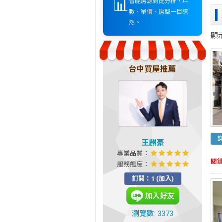
📊
智能房源對比分析，坪
數、單價、房型一目瞭
然。
顯
台中買屋推薦
王麒豪
專業品質：
關
服務態度：
訂閱：1 (加入)
瀏覽數: 3373