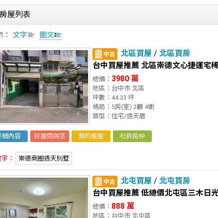
房屋列表
示：
文字
圖文
北區買屋
/
北區買房
台中買屋推薦 北區崇德文心捷運宅
3980 萬
總價：
地區：台中市 北區
坪數：44.33 坪
格局：5房(室) 2廳 4衛
類型：住宅/透天厝
詳細內容
好屋問與答
預約看屋
社群房仲
鍵字：
崇德商圈透天別墅
北屯買屋
/
北屯買房
台中買屋推薦 低總價北屯區三木日光
888 萬
總價：
地區：台中市 北屯區