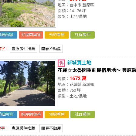
地區：台中市 豐原區
面積：341.76 坪
類型：土地/農地
詳細內容
好屋問與答
預約看屋
社群房仲
鍵字：
豐原房仲推薦
開春不動產
新城買土地
花蓮☆太魯閣重劃民宿用地～ 豐原
1672 萬
總價：
地區：花蓮縣 新城鄉
面積：760 坪
類型：土地/農地
詳細內容
好屋問與答
預約看屋
社群房仲
鍵字：
豐原房仲推薦
開春不動產