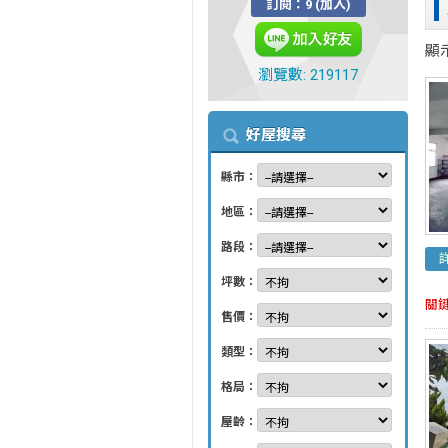
訂閱：9 (加入)
顯
瀏覽數: 219117
好屋搜尋
縣市：
地區：
路段：
坪數：
關
售價：
類型：
格局：
屋齡：