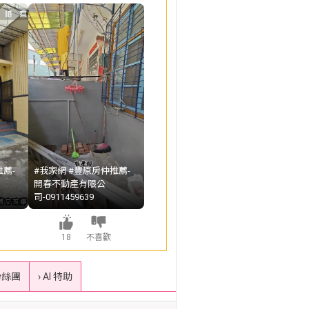
薦-
#我家網 #豐原房仲推薦-
開春不動產有限公
司-0911459639
18
不喜歡
粉絲團
› AI 特助