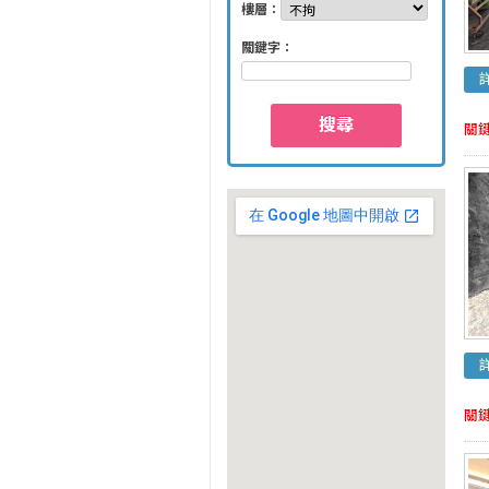
樓層：
關鍵字：
搜尋
關
關