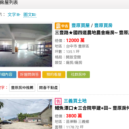
房屋列表
示：
文字
圖文
豐原買屋
/
豐原買房
三豐路★國四道農地農舍廠房~ 豐
12000 萬
總價：
地區：台中市 豐原區
坪數：135.1 坪
格局：開放空間
類型：廠房/廠房
詳細內容
好屋問與答
預約看屋
社群房仲
鍵字：
豐原房仲推薦
開春不動產
三義買土地
鯉魚潭口★三合院甲建+田~ 豐原房
3800 萬
總價：
地區：苗栗縣 三義鄉
面積：1178.72 坪