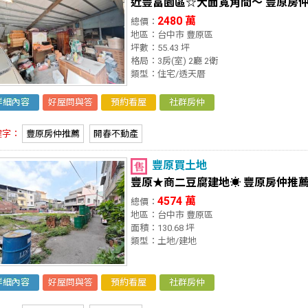
近豐富園區☆大面寬角間～ 豐原房
2480 萬
總價：
地區：台中市 豐原區
坪數：55.43 坪
格局：3房(室) 2廳 2衛
類型：住宅/透天厝
詳細內容
好屋問與答
預約看屋
社群房仲
鍵字：
豐原房仲推薦
開春不動產
豐原買土地
豐原★商二豆腐建地☀ 豐原房仲推
4574 萬
總價：
地區：台中市 豐原區
面積：130.68 坪
類型：土地/建地
詳細內容
好屋問與答
預約看屋
社群房仲