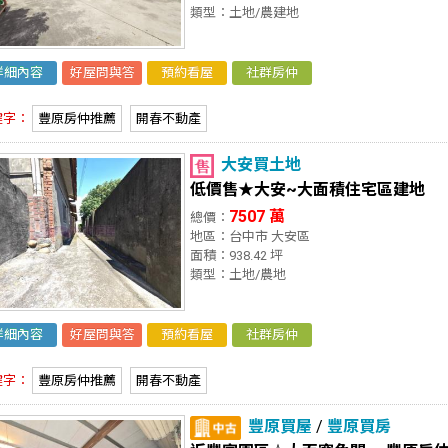
類型：土地/農建地
詳細內容
好屋問與答
預約看屋
社群房仲
鍵字：
豐原房仲推薦
開春不動產
大安買土地
低價售★大安~大面積住宅區建地
7507 萬
總價：
地區：台中市 大安區
面積：938.42 坪
類型：土地/農地
詳細內容
好屋問與答
預約看屋
社群房仲
鍵字：
豐原房仲推薦
開春不動產
豐原買屋
/
豐原買房