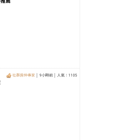
仲推薦
社群房仲專家
│ 9小時前 │ 人氣：1105
薦