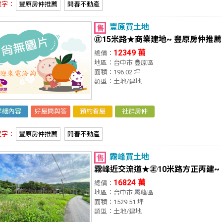
鍵字：
豐原房仲推薦
開春不動產
豐原買土地
㊣15米路★商業建地~ 豐原房仲推薦
12349 萬
總價：
地區：台中市 豐原區
面積：196.02 坪
類型：土地/建地
詳細內容
好屋問與答
預約看屋
社群房仲
鍵字：
豐原房仲推薦
開春不動產
霧峰買土地
霧峰近交流道★㊣10米路方正丙建~
16824 萬
總價：
地區：台中市 霧峰區
面積：1529.51 坪
類型：土地/建地