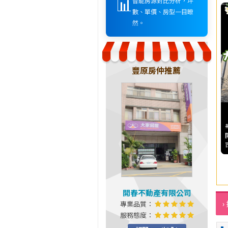
📊
智能房源對比分析，坪
數、單價、房型一目瞭
然。
豐原房仲推薦
開春不動產有限公司
›
專業品質：
服務態度：