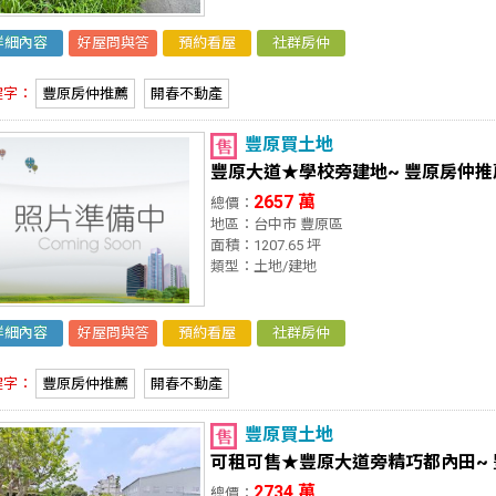
詳細內容
好屋問與答
預約看屋
社群房仲
鍵字：
豐原房仲推薦
開春不動產
豐原買土地
豐原大道★學校旁建地~ 豐原房仲推
2657 萬
總價：
地區：台中市 豐原區
面積：1207.65 坪
類型：土地/建地
詳細內容
好屋問與答
預約看屋
社群房仲
鍵字：
豐原房仲推薦
開春不動產
豐原買土地
可租可售★豐原大道旁精巧都內田~
2734 萬
總價：