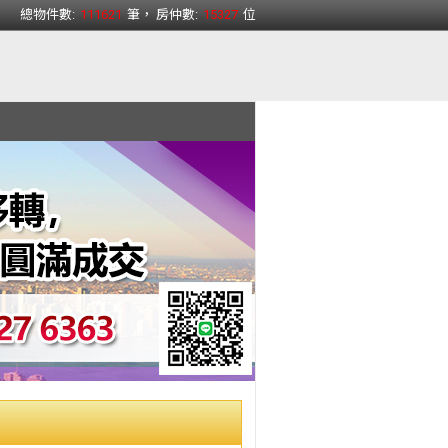
總物件數:
111621
筆， 房仲數:
15327
位