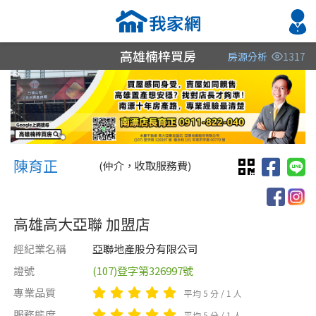
高雄楠梓買房
房源分析
1317
縣市
縣市
縣市
區域
區域
區域
不限
不限
不限
不限
不限
不限
陳育正 陳育正
高雄市
高雄市
高雄市
陳育正
(仲介，收取服務費)
屏東縣
台南市
高雄高大亞聯 加盟店
屏東縣
經紀業名稱
亞聯地產股分有限公司
證號
(107)登字第326997號
類型(可複選)
售價
類型(可複選)
專業品質
平均 5 分 / 1 人
不拘
不拘
公寓
店面
電梯大樓
套房
服務態度
平均 5 分 / 1 人