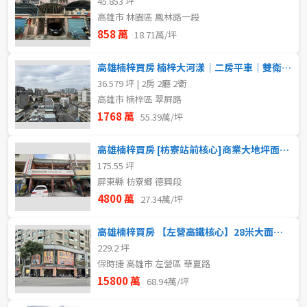
45.853 坪
高雄市 林園區 鳳林路一段
858 萬
18.71萬/坪
高雄楠梓買房 楠梓大河漾｜二房平車｜雙衛浴開窗
36.579 坪 | 2房 2廳 2衛
高雄市 楠梓區 翠屏路
1768 萬
55.39萬/坪
高雄楠梓買房 [枋寮站前核心]商業大地坪面寬9m7深度50m
175.55 坪
屏東縣 枋寮鄉 德興段
4800 萬
27.34萬/坪
高雄楠梓買房 【左營高鐵核心】28米大面寬黃金三角窗
229.2 坪
保時捷 高雄市 左營區 華夏路
15800 萬
68.94萬/坪