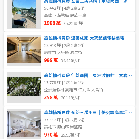
高雄楠梓買房 左營三鐵共構｜榮總商圈｜永久棟距｜三面環景大四房
56.442 坪 | 4房 2廳 2衛
屋齡
高雄市 左營區 民族一路
1988 萬
35.22萬/坪
不拘
高雄楠梓買房 溫馨成家.大寮超值電梯美宅、首購成家首選+平車
28.943 坪 | 2房 2廳 2衛
售價
高雄市 大寮區 濃二街
998 萬
34.48萬/坪
高雄楠梓買房 仁雄商圈｜亞洲渡假村｜大套房平車｜開闊視野綠景
17.778 坪 | 1房 1廳 1衛
亞洲渡假村 高雄市 仁武區 大昌街
358 萬
20.14萬/坪
高雄楠梓買房 全新三房平車｜低公設高實坪電梯華廈
37.432 坪 | 3房 2廳 2衛
高雄市 鳳山區 崇聖路
970 萬
25.91萬/坪