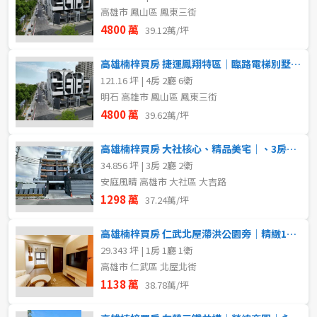
高雄市 鳳山區 鳳東三街
不拘
1樓
4800 萬
39.12萬/坪
租金(元)
3樓
4樓
高雄楠梓買房 捷運鳳翔特區｜臨路電梯別墅｜ 寬6米2五車雙主臥
121.16 坪 | 4房 2廳 6衛
5~10樓
11~20樓
明石 高雄市 鳳山區 鳳東三街
4800 萬
39.62萬/坪
~
樓
高雄楠梓買房 大社核心、精品美宅｜、3房+平車、輕鬆成家首
34.856 坪 | 3房 2廳 2衛
安庭風晴 高雄市 大社區 大吉路
格局
1298 萬
37.24萬/坪
不拘
1房
高雄楠梓買房 仁武北屋滯洪公園旁｜精緻1+1房附車位｜輕豪宅
2房
3房
29.343 坪 | 1房 1廳 1衛
高雄市 仁武區 北屋北街
1138 萬
4房
38.78萬/坪