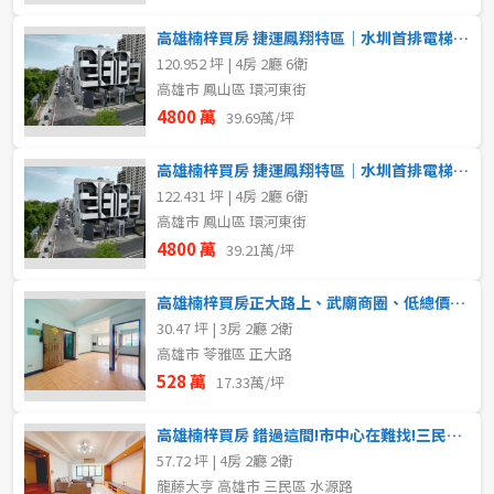
高雄楠梓買房 捷運鳳翔特區｜水圳首排電梯別墅｜6米2五車雙主臥
120.952 坪 | 4房 2廳 6衛
高雄市 鳳山區 環河東街
4800 萬
39.69萬/坪
高雄楠梓買房 捷運鳳翔特區｜水圳首排電梯別墅｜寬6米2五車雙主臥
122.431 坪 | 4房 2廳 6衛
高雄市 鳳山區 環河東街
4800 萬
39.21萬/坪
高雄楠梓買房正大路上、武廟商圈、低總價捷運美寓
30.47 坪 | 3房 2廳 2衛
高雄市 苓雅區 正大路
528 萬
17.33萬/坪
高雄楠梓買房 錯過這間!市中心在難找!三民區大四房+車位
57.72 坪 | 4房 2廳 2衛
龍藤大亨 高雄市 三民區 水源路