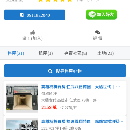
別墅
透天厝
華廈
店面
0911822040
坪數
不拘
60~70 坪
坪數
讚 1 (加入)
評 價
不拘
20坪以下
~
坪
售屋(21)
租屋(1)
專賣社區(8)
土地(21)
20~30 坪
30~40 坪
樓層
搜尋售屋好物
40~50 坪
50~60 坪
不拘
高雄楠梓買房 仁武八德商圈｜大橘世代｜ 挑高金店面＋平車
80坪以上
45.656 坪
~
樓
大橘世代 高雄市 仁武區 八德一路
~
坪
2158 萬
47.27萬/坪
格局
高雄楠梓買房 捷運鳳翔特區｜臨路電梯別墅｜寬6米2五車雙主臥
樓層
122.703 坪 | 4房 2廳 6衛
不拘