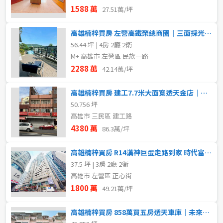
1588 萬
27.51萬/坪
高雄楠梓買房 左營高鐵榮總商圈｜三面採光邊間降噪4房車位
56.44 坪 | 4房 2廳 2衛
M+ 高雄市 左營區 民族一路
2288 萬
42.14萬/坪
高雄楠梓買房 建工7.7米大面寬透天金店｜長期保值穩定收租
50.756 坪
高雄市 三民區 建工路
4380 萬
86.3萬/坪
高雄楠梓買房 R14漢神巨蛋走路到家 時代富豪三房車附閣樓
37.5 坪 | 3房 2廳 2衛
高雄市 左營區 正心街
1800 萬
49.21萬/坪
高雄楠梓買房 858萬買五房透天車庫｜未來捷運預定站｜近星巴克