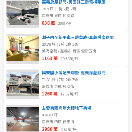
嘉義房產顧問-民國路三房電梯華廈
28.9 坪 | 3房 2廳 2衛
嘉義市 東區 民國路
838 萬
29萬/坪
湖子內全新平車三房華廈-嘉義房產顧問
29.38 坪 | 3房 2廳 2衛
鴻海皇苑2 嘉義市 西區 健康五街
1163 萬
39.58萬/坪
興安國小旁透天別墅-嘉義房產顧問
71.31 坪 | 7房 2廳 7衛
嘉義市 東區 興安街
1260 萬
17.67萬/坪
友愛商圈商辦大樓地下商場
428.83 坪
嘉義市 西區 德惠街
2980 萬
6.95萬/坪