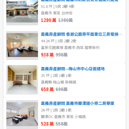
51.6 坪 | 5房 2廳 4衛
嘉義市 東區 台林街
1280 萬
1380萬
嘉義房產顧問 香湖公園旁平面車位三房電梯華廈
44.26 坪 | 3房 2廳 2衛
富泰花園廣場 嘉義市 西區 國華新村
938 萬
998萬
嘉義房產顧問--梅山市中心店面建地
25 坪 | 2房 1廳 1衛
嘉義縣 梅山鄉 新興路
658 萬
698萬
嘉義房產顧問 嘉義市蘭潭國小旁二房華廈
26 坪 | 2房 2廳 1衛
蘭潭DC 嘉義市 東區 小雅路
528 萬
558萬