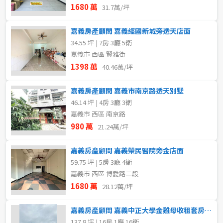
1680 萬
31.7萬/坪
嘉義房產顧問 嘉義經國新城旁透天店面
34.55 坪 | 7房 3廳 5衛
嘉義市 西區 賢雅街
1398 萬
40.46萬/坪
嘉義房產顧問 嘉義市南京路透天別墅
46.14 坪 | 4房 3廳 3衛
嘉義市 西區 南京路
980 萬
21.24萬/坪
嘉義房產顧問 嘉義榮民醫院旁金店面
59.75 坪 | 5房 3廳 4衛
嘉義市 西區 博愛路二段
1680 萬
28.12萬/坪
嘉義房產顧問 嘉義中正大學金雞母收租套房16間
137.8 坪 | 16房 1廳 16衛