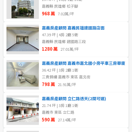
嘉義縣 民雄鄉 松子腳
968 萬
7.02萬/坪
嘉義房產顧問 嘉義民雄建國路店面
47.39 坪 | 4房 2廳 5衛
嘉義縣 民雄鄉 建國路三段
1280 萬
27.01萬/坪
嘉義房產顧問 嘉義市嘉北國小旁平車三房華廈
36.42 坪 | 3房 2廳 1衛
三貴錦繡 嘉義市 東區 嘉北街
798 萬
21.91萬/坪
嘉義房產顧問 立仁路透天(2間可選)
21.74 坪 | 3房 1廳 1衛
嘉義市 東區 立仁路
590 萬
27.14萬/坪