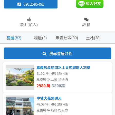
0912595491
別墅
透天厝
華廈
辦公
坪數
讚 1 (加入)
評 價
店面
不拘
50~60 坪
售屋(82)
租屋(3)
專賣社區(30)
土地(38)
70~80 坪
80坪以上
坪數
不拘
20坪以下
搜尋售屋好物
~
坪
20~30 坪
30~40 坪
嘉義房產顧問水上日式庭園大別墅
樓層
81.52 坪 | 4房 3廳 4衛
40~50 坪
50~60 坪
嘉義縣 水上鄉 頂過溝
不拘
1樓
2980 萬
3800萬
60~70 坪
70~80 坪
5~10樓
中埔大義路透天
48.09 坪 | 4房 2廳 4衛
80坪以上
嘉義縣 中埔鄉 司公廍
~
樓