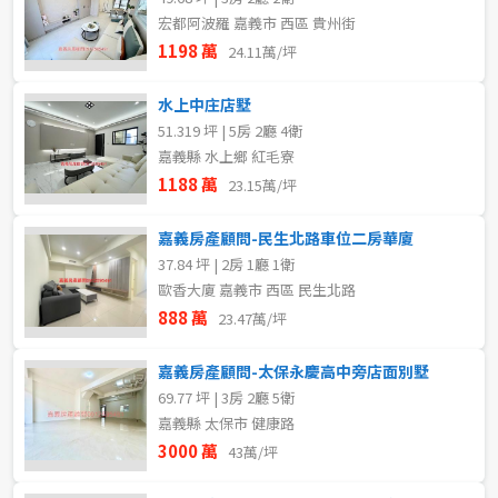
宏都阿波羅 嘉義市 西區 貴州街
1198 萬
24.11萬/坪
水上中庄店墅
51.319 坪 | 5房 2廳 4衛
嘉義縣 水上鄉 紅毛寮
1188 萬
23.15萬/坪
嘉義房產顧問-民生北路車位二房華廈
37.84 坪 | 2房 1廳 1衛
歐香大廈 嘉義市 西區 民生北路
888 萬
23.47萬/坪
嘉義房產顧問-太保永慶高中旁店面別墅
69.77 坪 | 3房 2廳 5衛
嘉義縣 太保市 健康路
3000 萬
43萬/坪