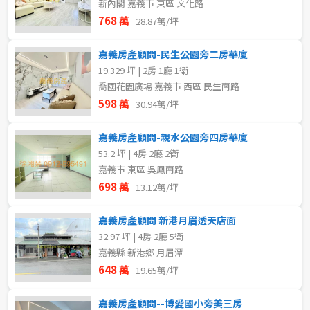
新內閣 嘉義市 東區 文化路
768 萬
28.87萬/坪
嘉義房產顧問-民生公園旁二房華廈
19.329 坪 | 2房 1廳 1衛
喬國花園廣場 嘉義市 西區 民生南路
598 萬
30.94萬/坪
嘉義房產顧問-親水公園旁四房華廈
53.2 坪 | 4房 2廳 2衛
嘉義市 東區 吳鳳南路
698 萬
13.12萬/坪
嘉義房產顧問 新港月眉透天店面
32.97 坪 | 4房 2廳 5衛
嘉義縣 新港鄉 月眉潭
648 萬
19.65萬/坪
嘉義房產顧問--博愛國小旁美三房