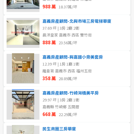
988 萬
18.37萬/坪
嘉義房產顧問-北興市場三房電梯華廈
37.69 坪 | 3房 2廳 2衛
晨洋皇家 嘉義市 西區 雙竹街
888 萬
23.56萬/坪
嘉義房產顧問-興嘉國小旁美套房
12.39 坪 | 1房 1廳 1衛
羅曼第 嘉義市 西區 福州五街
358 萬
28.89萬/坪
嘉義房產顧問-竹崎灣橋美平房
29.97 坪 | 3房 2廳 1衛
嘉義縣 竹崎鄉 五間厝
668 萬
22.29萬/坪
民生商圈三房華廈