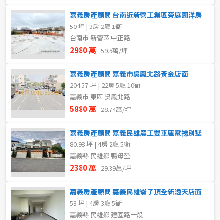
嘉義房產顧問 台南近新營工業區旁庭園洋房
50 坪 | 3房 2廳 1衛
台南市 新營區 中正路
2980 萬
59.6萬/坪
嘉義房產顧問 嘉義市吳鳳北路黃金店面
204.57 坪 | 22房 5廳 10衛
嘉義市 東區 吳鳳北路
5880 萬
28.74萬/坪
嘉義房產顧問 嘉義民雄農工雙車庫電祶別墅
80.98 坪 | 4房 2廳 5衛
嘉義縣 民雄鄉 鴨母坔
2380 萬
29.39萬/坪
嘉義房產顧問 嘉義民雄崙子頂全新透天店面
53 坪 | 4房 3廳 5衛
嘉義縣 民雄鄉 建國路一段