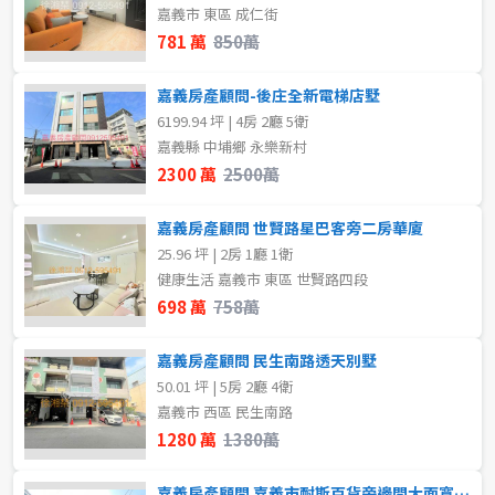
不拘
1房
嘉義市 東區 成仁街
781 萬
850萬
2房
3房
嘉義房產顧問-後庄全新電梯店墅
4房
5房以上
6199.94 坪 | 4房 2廳 5衛
嘉義縣 中埔鄉 永樂新村
2300 萬
2500萬
屋齡
嘉義房產顧問 世賢路星巴客旁二房華廈
不拘
25.96 坪 | 2房 1廳 1衛
健康生活 嘉義市 東區 世賢路四段
698 萬
758萬
售價
嘉義房產顧問 民生南路透天別墅
50.01 坪 | 5房 2廳 4衛
嘉義市 西區 民生南路
1280 萬
1380萬
嘉義房產顧問 嘉義市耐斯百貨旁邊間大面寬車庫別墅