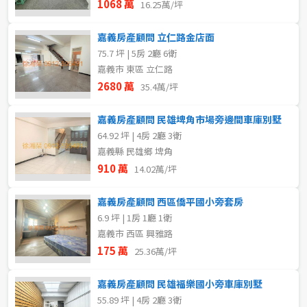
1068 萬
16.25萬/坪
嘉義房產顧問 立仁路金店面
75.7 坪 | 5房 2廳 6衛
嘉義市 東區 立仁路
2680 萬
35.4萬/坪
嘉義房產顧問 民雄埤角市場旁邊間車庫別墅
64.92 坪 | 4房 2廳 3衛
嘉義縣 民雄鄉 埤角
910 萬
14.02萬/坪
嘉義房產顧問 西區僑平國小旁套房
6.9 坪 | 1房 1廳 1衛
嘉義市 西區 興雅路
175 萬
25.36萬/坪
嘉義房產顧問 民雄福樂國小旁車庫別墅
55.89 坪 | 4房 2廳 3衛