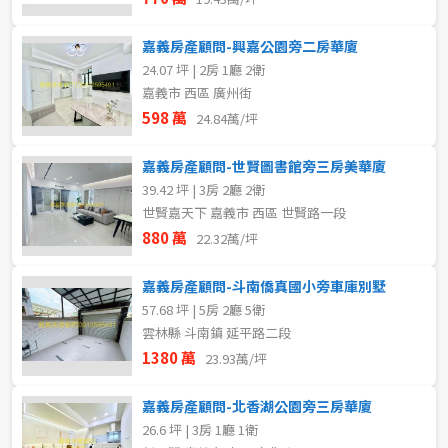
嘉義房產顧問-興嘉公園旁二房華廈
24.07 坪 | 2房 1廳 2衛
嘉義市 西區 廣州街
598 萬
24.84萬/坪
嘉義房產顧問-世賢圖書館旁三房美華廈
39.42 坪 | 3房 2廳 2衛
世賢嘉天下 嘉義市 西區 世賢路一段
880 萬
22.32萬/坪
嘉義房產顧問-斗南僑真國小旁車庫別墅
57.68 坪 | 5房 2廳 5衛
雲林縣 斗南鎮 延平路二段
1380 萬
23.93萬/坪
嘉義房產顧問-北香湖公園旁三房華廈
26.6 坪 | 3房 1廳 1衛