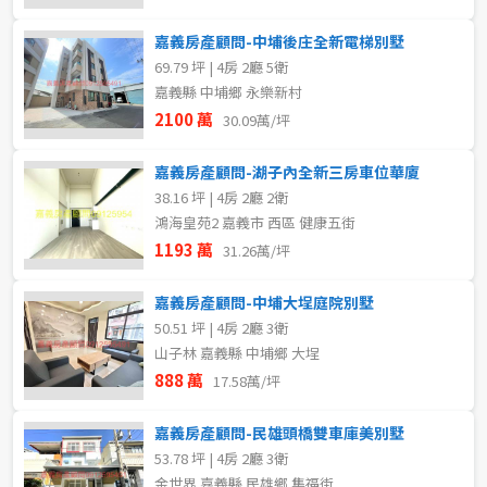
嘉義房產顧問-中埔後庄全新電梯別墅
69.79 坪 | 4房 2廳 5衛
嘉義縣 中埔鄉 永樂新村
2100 萬
30.09萬/坪
嘉義房產顧問-湖子內全新三房車位華廈
38.16 坪 | 4房 2廳 2衛
鴻海皇苑2 嘉義市 西區 健康五街
1193 萬
31.26萬/坪
嘉義房產顧問-中埔大埕庭院別墅
50.51 坪 | 4房 2廳 3衛
山子林 嘉義縣 中埔鄉 大埕
888 萬
17.58萬/坪
嘉義房產顧問-民雄頭橋雙車庫美別墅
53.78 坪 | 4房 2廳 3衛
金世界 嘉義縣 民雄鄉 集福街