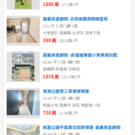
1680 萬
27.1萬/坪
嘉義房產顧問-太保高鐵旁精緻套房
14.1 坪 | 1房 1廳 1衛
大學銀行 嘉義縣 太保市 頂港子墘
398 萬
28.23萬/坪
嘉義房產顧問 -民雄福樂國小旁車庫別墅
63.81 坪 | 5房 4廳 3衛
嘉義縣 民雄鄉 光明街
1038 萬
16.27萬/坪
香湖公園旁三房電梯華廈
33.61 坪 | 3房 2廳 2衛
凱旋大地 嘉義市 西區 博愛路一段
738 萬
21.96萬/坪
興嘉公園平面車位四房華廈-嘉義房產顧問
49.68 坪 | 3房 2廳 2衛