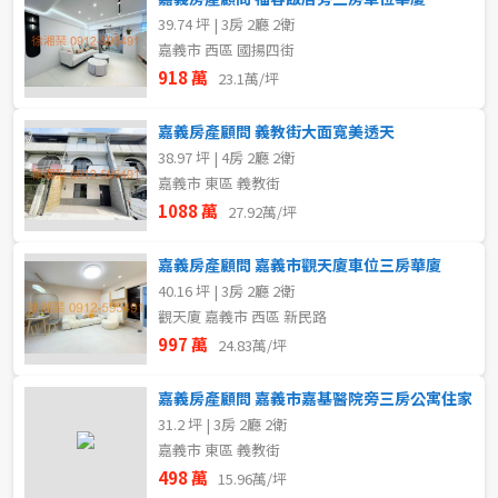
39.74 坪 | 3房 2廳 2衛
嘉義市 西區 國揚四街
918 萬
23.1萬/坪
嘉義房產顧問 義教街大面寬美透天
38.97 坪 | 4房 2廳 2衛
嘉義市 東區 義教街
1088 萬
27.92萬/坪
嘉義房產顧問 嘉義市觀天廈車位三房華廈
40.16 坪 | 3房 2廳 2衛
觀天廈 嘉義市 西區 新民路
997 萬
24.83萬/坪
嘉義房產顧問 嘉義市嘉基醫院旁三房公寓住家
31.2 坪 | 3房 2廳 2衛
嘉義市 東區 義教街
498 萬
15.96萬/坪