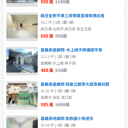
988 萬
1180萬
~
坪
麻豆全新平車三房華廈直接底價出售
格局
35.1 坪 | 3房 2廳 2衛
樓層
不拘
4房
麻豆讚 台南市 麻豆區 新生北路
888 萬
998萬
不拘
地下室
嘉義房產顧問-水上崎子頭邊間平房
租金(元)
1樓
2樓
22.13 坪 | 2房 1廳 1衛
嘉義縣 水上鄉 崎子頭
3樓
4樓
488 萬
538萬
5~10樓
11~20樓
嘉義房產顧問 興嘉公園旁大面寬美別墅
41.01 坪 | 4房 2廳 3衛
~
樓
嘉義市 西區 漢口路
985 萬
1080萬
格局
嘉義房地顧問 民族國小旁透天
35.04 坪 | 4房 2廳 2衛