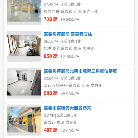
37.49 坪 | 3房 2廳 2衛
東方之珠 嘉義市 西區 永吉一街
738 萬
19.69萬/坪
嘉義房產顧問 嘉基旁店住
26.16 坪 | 3房 1廳 1衛
忠孝國宅 嘉義市 東區 忠孝路
850 萬
32.49萬/坪
嘉義房產顧問北興市場旁三房車位華廈
33.64 坪 | 3房 2廳 2衛
流行雨獅子座 嘉義市 西區 雙竹街
988 萬
29.37萬/坪
嘉義市嘉職旁大面寬透天
9.3 坪 | 2房 1廳 1衛
嘉義市 東區 宣信街
487 萬
52.37萬/坪