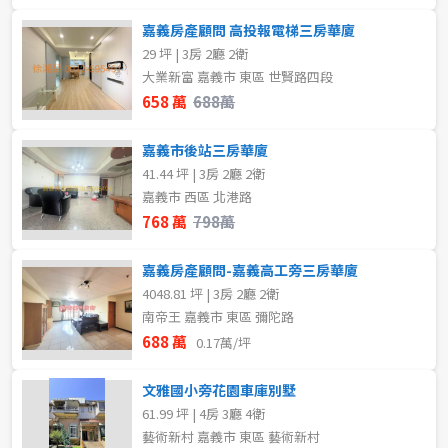
嘉義房產顧問 高投報電梯三房華廈
29 坪 | 3房 2廳 2衛
大業新富 嘉義市 東區 世賢路四段
658 萬
688萬
嘉義市後站三房華廈
41.44 坪 | 3房 2廳 2衛
嘉義市 西區 北港路
768 萬
798萬
嘉義房產顧問-嘉義高工旁三房華廈
4048.81 坪 | 3房 2廳 2衛
南帝王 嘉義市 東區 彌陀路
688 萬
0.17萬/坪
文雅國小旁花園車庫別墅
61.99 坪 | 4房 3廳 4衛
藝術新村 嘉義市 東區 藝術新村