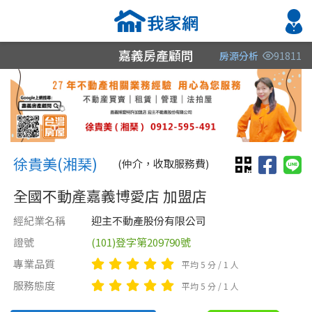
嘉義房產顧問
房源分析
91811
縣市
縣市
縣市
區域
區域
區域
不限
不限
不限
不限
不限
不限
徐貴美(湘琹) 徐湘琹
嘉義縣
嘉義市
嘉義縣
徐貴美(湘琹)
(仲介，收取服務費)
台南市
嘉義縣
嘉義市
全國不動產嘉義博愛店 加盟店
經紀業名稱
迎主不動產股份有限公司
嘉義市
台南市
證號
(101)登字第209790號
雲林縣
專業品質
平均 5 分 / 1 人
類型(可複選)
售價
類型(可複選)
服務態度
平均 5 分 / 1 人
不拘
不拘
整層住家
公寓
電梯大樓
辦公
套房
廠房