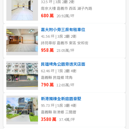
32.5 坪 | 3房 2廳 2衛
南京大樓 嘉義市 西區 湖子內路
680 萬
20.92萬/坪
嘉大附小旁三房有租車位
41.56 坪 | 3房 2廳 2衛
詩苑尊邸 嘉義市 東區 安和街
958 萬
23.05萬/坪
民雄埤角公園旁透天店面
62.46 坪 | 7房 2廳 4衛
嘉義縣 民雄鄉 埤角
790 萬
12.65萬/坪
新港獨棟全新庭園豪墅
95.73 坪 | 5房 3廳 4衛
嘉義縣 新港鄉 三間厝
3580 萬
37.4萬/坪