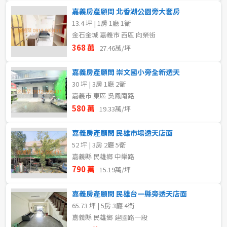
嘉義房產顧問 北香湖公園旁大套房
13.4 坪 | 1房 1廳 1衛
金石金城 嘉義市 西區 向榮街
368 萬
27.46萬/坪
嘉義房產顧問 崇文國小旁全新透天
30 坪 | 3房 1廳 2衛
嘉義市 東區 吳鳳南路
580 萬
19.33萬/坪
嘉義房產顧問 民雄市場透天店面
52 坪 | 3房 2廳 5衛
嘉義縣 民雄鄉 中樂路
790 萬
15.19萬/坪
嘉義房產顧問 民雄台一縣旁透天店面
65.73 坪 | 5房 3廳 4衛
嘉義縣 民雄鄉 建國路一段