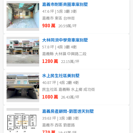
嘉義市耐斯商圈車庫別墅
47.6 坪 | 5房 3廳 3衛
嘉義市 東區 台林街
980 萬
20.59萬/坪
大林同濟中學旁車庫別墅
57.8 坪 | 4房 3廳 4衛
嘉義縣 大林鎮 中興路二段
1280 萬
22.15萬/坪
水上民生社區美別墅
40.87 坪 | 4房 2廳 4衛
民生社區 嘉義縣 水上鄉 成功街
1080 萬
26.43萬/坪
嘉義房產顧問-劉厝透天別墅
39.63 坪 | 3房 3廳 3衛
嘉義市 西區 劉厝路
770 萬
19.43萬/坪