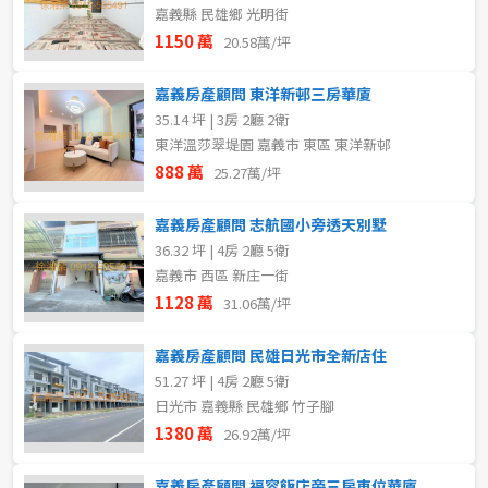
嘉義縣 民雄鄉 光明街
1150 萬
20.58萬/坪
嘉義房產顧問 東洋新邨三房華廈
35.14 坪 | 3房 2廳 2衛
東洋溫莎翠堤園 嘉義市 東區 東洋新邨
888 萬
25.27萬/坪
嘉義房產顧問 志航國小旁透天別墅
36.32 坪 | 4房 2廳 5衛
嘉義市 西區 新庄一街
1128 萬
31.06萬/坪
嘉義房產顧問 民雄日光市全新店住
51.27 坪 | 4房 2廳 5衛
日光市 嘉義縣 民雄鄉 竹子腳
1380 萬
26.92萬/坪
嘉義房產顧問 福容飯店旁三房車位華廈