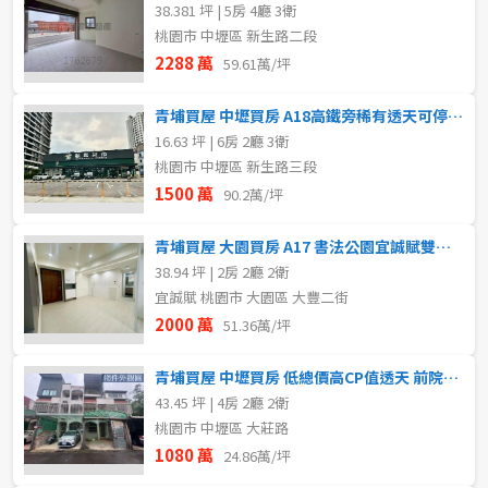
38.381 坪 | 5房 4廳 3衛
桃園市 中壢區 新生路二段
2288 萬
59.61萬/坪
青埔買屋 中壢買房 A18高鐵旁稀有透天可停雙車 稀有釋出
16.63 坪 | 6房 2廳 3衛
桃園市 中壢區 新生路三段
1500 萬
90.2萬/坪
青埔買屋 大園買房 A17 書法公園宜誠賦雙衛浴2+1房車
38.94 坪 | 2房 2廳 2衛
宜誠賦 桃園市 大園區 大豐二街
2000 萬
51.36萬/坪
青埔買屋 中壢買房 低總價高CP值透天 前院車庫停車田園風光
43.45 坪 | 4房 2廳 2衛
桃園市 中壢區 大莊路
1080 萬
24.86萬/坪