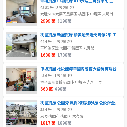
青埔買房 中壢買房 A19大睦三房雙車宅 三面採光機能佳
2房
3房
63.83 坪 | 3房 2廳 2衛
大睦A19/大築天凰築玉 桃園市 中壢區 文明街
4房
5房以上
格局
2999 萬
3198萬
不拘
1房
桃園買房 新屋買房 精美透天邊間可停2車 田野鄉村風三面採光
屋齡
64.4 坪 | 4房 2廳 5衛
2房
3房
華和啟家墅 桃園市 新屋區 九洲路
不拘
1688 萬
1788萬
4房
5房以上
中壢買屋 地段佳海華國際會館大套房有陽台近中壢sogo百貨
售價
13.6 坪 | 1房 1廳 1衛
租金(元)
海華國際會館 桃園市 中壢區 九和一街
668 萬
698萬
桃園買房 公園旁 風尚2期景觀4房 公設齊全,近學區商家林立
53.4 坪 | 4房 2廳 2衛
風尚 桃園市 桃園區 大有路
1817 萬
1898萬