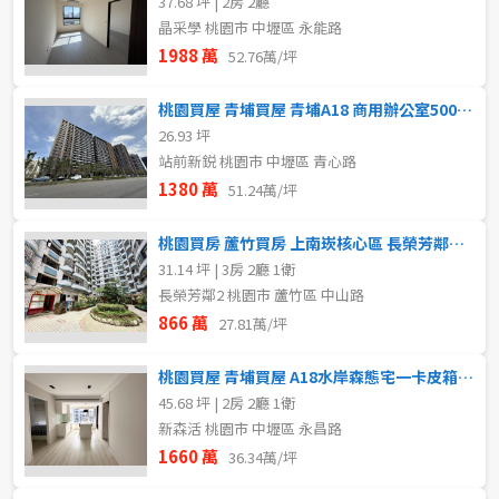
37.68 坪 | 2房 2廳
晶采學 桃園市 中壢區 永能路
1988 萬
52.76萬/坪
桃園買屋 青埔買屋 青埔A18 商用辦公室500M 站前新銳
26.93 坪
站前新鋭 桃園市 中壢區 青心路
1380 萬
51.24萬/坪
桃園買房 蘆竹買房 上南崁核心區 長榮芳鄰三房 雙北通勤首選
31.14 坪 | 3房 2廳 1衛
長榮芳鄰2 桃園市 蘆竹區 中山路
866 萬
27.81萬/坪
桃園買屋 青埔買屋 A18水岸森態宅一卡皮箱入住水岸景觀雙車
45.68 坪 | 2房 2廳 1衛
新森活 桃園市 中壢區 永昌路
1660 萬
36.34萬/坪