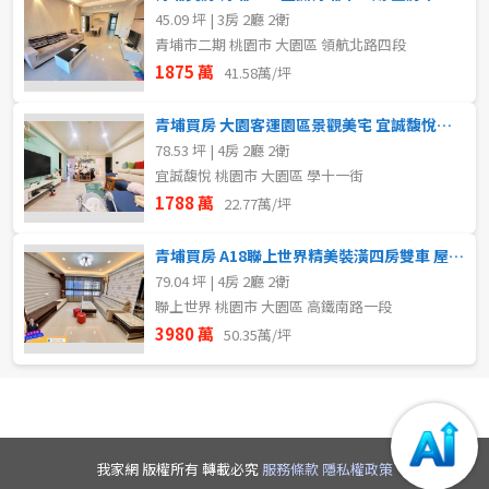
45.09 坪 | 3房 2廳 2衛
青埔市二期 桃園市 大園區 領航北路四段
1875 萬
41.58萬/坪
青埔買房 大園客運園區景觀美宅 宜誠馥悅溫馨四房雙車
78.53 坪 | 4房 2廳 2衛
宜誠馥悅 桃園市 大園區 學十一街
1788 萬
22.77萬/坪
青埔買房 A18聯上世界精美裝潢四房雙車 屋況新穎可立即住
79.04 坪 | 4房 2廳 2衛
聯上世界 桃園市 大園區 高鐵南路一段
3980 萬
50.35萬/坪
取消
取消
取消
送出
送出
送出
我家網 版權所有 轉載必究
服務條款
隱私權政策