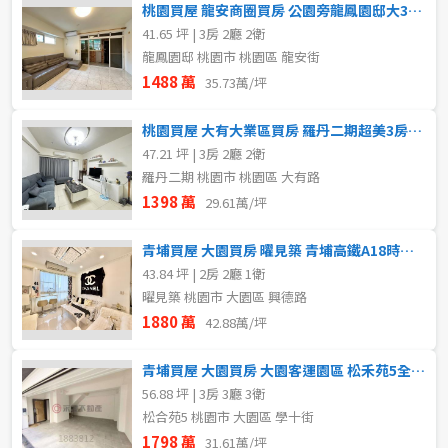
桃園買屋 龍安商圈買房 公園旁龍鳳園邸大3房車次頂樓衛浴開窗
41.65 坪 | 3房 2廳 2衛
龍鳳園邸 桃園市 桃園區 龍安街
1488 萬
35.73萬/坪
桃園買屋 大有大業區買房 羅丹二期超美3房車 屋況好立即住
47.21 坪 | 3房 2廳 2衛
羅丹二期 桃園市 桃園區 大有路
1398 萬
29.61萬/坪
青埔買屋 大園買房 曜見築 青埔高鐵A18時尚2+1房車
43.84 坪 | 2房 2廳 1衛
曜見築 桃園市 大園區 興德路
1880 萬
42.88萬/坪
青埔買屋 大園買房 大園客運園區 松禾苑5全新日式五層別墅
56.88 坪 | 3房 3廳 3衛
松合苑5 桃園市 大園區 學十街
1798 萬
31.61萬/坪