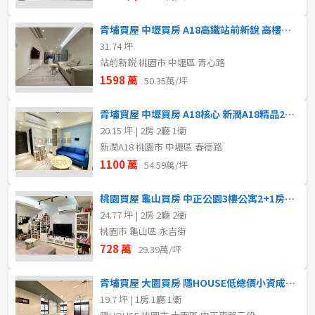
青埔買屋 中壢買房 A18高鐵站前新銳 高樓層景觀戶可工作室
31.74 坪
站前新鋭 桃園市 中壢區 青心路
1598 萬
50.35萬/坪
青埔買屋 中壢買房 A18核心 新潤A18精品2房車位超值價
20.15 坪 | 2房 2廳 1衛
新潤A18 桃園市 中壢區 春德路
1100 萬
54.59萬/坪
桃園買屋 龜山買房 中正公園3樓公寓2+1房2衛 美裝潢
24.77 坪 | 2房 2廳 2衛
桃園市 龜山區 永吉街
728 萬
29.39萬/坪
青埔買屋 大園買房 隱HOUSE低總價小資成家1+1房
19.7 坪 | 1房 1廳 1衛