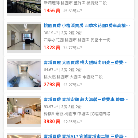
新潤麗蒔 桃園市 蘆竹區 機捷路二段
1456 萬
45.63萬/坪
桃園買房 小檜溪買房 四季水花園3房車高樓層永久棟距視野遠
38.19 坪 | 3房 2廳 2衛
四季水花園 桃園市 桃園區 民富十一街
1328 萬
34.77萬/坪
青埔買屋 大園買房 桃大然時尚明亮三房雙車 近全聯華泰名品城
64.67 坪 | 3房 2廳 2衛
桃大然 桃園市 大園區 永園路二段
2798 萬
43.27萬/坪
青埔買房 青埔宏觀 超大溫馨三房雙車 邊間三面採光 衛浴開窗
93.97 坪 | 3房 3廳 2衛
鋒橋8-宏觀 桃園市 中壢區 民權路四段
3980 萬
42.35萬/坪
青埔買房 青埔A17 宜誠青埔市二期 三房車景觀捷運宅