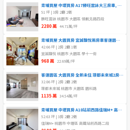
青埔買屋 中壢買房 A17勝旺雲詠大三房車, 尊榮生活首選
51 坪 | 3房 2廳 2衛
勝旺雲詠 桃園市 大園區 領航北路四段
2280 萬
44.71萬/坪
青埔買屋 大園買房 宜誠馥悅兩房車客運園區核心保值選
42.66 坪 | 2房 2廳 1衛
宜誠馥悅 桃園市 大園區 學十一街
968 萬
22.69萬/坪
客運園區 大園買房 全新未住 璟都未來城2房車雙衛浴車
32.86 坪 | 2房 2廳 2衛
璟都未來城 桃園市 大園區 園科路
1135 萬
34.54萬/坪
青埔買屋 中壢買房 A18站前西路佳瑞M+ 高樓景觀大三房車
52.63 坪 | 3房 2廳 2衛
佳瑞M+ 桃園市 中壢區 高鐵站前西路二段