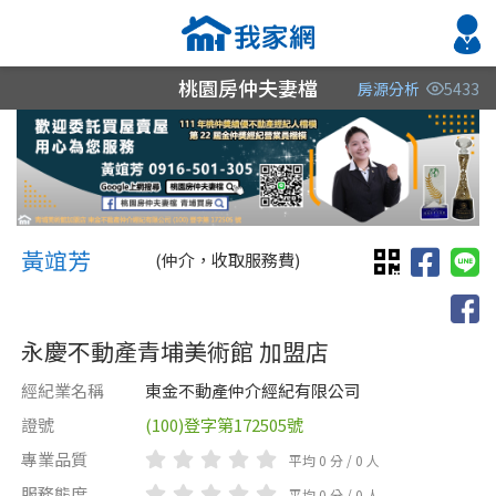
桃園房仲夫妻檔
房源分析
5433
縣市
縣市
縣市
區域
區域
區域
不限
不限
不限
不限
不限
不限
黃竩芳 黃竩芳
桃園市
黃竩芳
(仲介，收取服務費)
永慶不動產青埔美術館 加盟店
經紀業名稱
東金不動產仲介經紀有限公司
證號
(100)登字第172505號
類型(可複選)
售價
類型(可複選)
專業品質
平均 0 分 / 0 人
不拘
不拘
整層住家
公寓
電梯大樓
獨立套房
分租套房
別墅
服務態度
平均 0 分 / 0 人