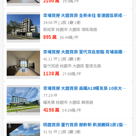
2100 萬
39.9萬/坪
青埔買屋 大園買房 全新未住 客運園區薪成家大2房車衛浴開窗
24.56 坪 | 2房 1廳 1衛
薪成家 桃園市 大園區 環區南路
895 萬
36.44萬/坪
青埔買屋 大園買房 當代双邑緊臨 青埔高鐵二房車田園景觀宅
41.11 坪 | 2房 2廳 1衛
當代双邑 桃園市 大園區 聖德北路
1138 萬
27.68萬/坪
青埔買屋 大園買房 高鐵A18曜見築 10米大面寬雙車店面
77.19 坪
曜見築 桃園市 大園區 興德路
4198 萬
54.39萬/坪
桃園買房 蘆竹買房 屋齡新 新潤麗蒔2房2衛平車 收租自用
31.91 坪 | 2房 2廳 2衛