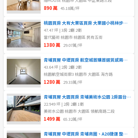
隱HOUSE 桃園市 大園區 中正東路三段
890 萬
45.18萬/坪
桃園買房 大有大業區買房 大業國小桃林步道當代藝術美3房車
47.47 坪 | 3房 2廳 2衛
當代藝術 桃園市 桃園區 民有五街
1380 萬
29.07萬/坪
青埔買屋 中壢買房 航空城首購首選質感兩房車 全新生活視野
43.64 坪 | 2房 2廳 2衛
桃園航空城街廓3 桃園市 大園區 海方路
1280 萬
29.33萬/坪
青埔買屋 大園買房 青埔美術水公園 2房露台戶 稀有釋出
22.949 坪 | 2房 2廳 1衛
美術水公園 桃園市 大園區 領航南路二段
1499 萬
65.32萬/坪
青埔買屋 中壢買房 青埔商圈、A20捷運 整新大地坪美透天