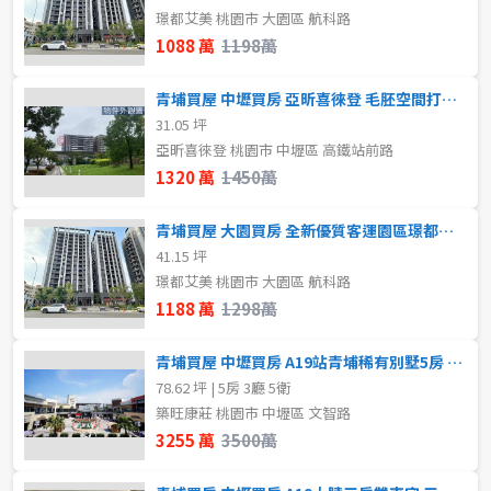
80坪以上
璟都艾美 桃園市 大園區 航科路
樓層
1088 萬
1198萬
~
坪
不拘
1樓
青埔買屋 中壢買房 亞昕喜徠登 毛胚空間打造專屬商辦工作室
31.05 坪
2樓
3樓
亞昕喜徠登 桃園市 中壢區 高鐵站前路
樓層
1320 萬
1450萬
不拘
地下室
4樓
5~10樓
青埔買屋 大園買房 全新優質客運園區璟都艾美辦公事務所
1樓
2樓
11~20樓
41.15 坪
璟都艾美 桃園市 大園區 航科路
1188 萬
1298萬
3樓
4樓
~
樓
青埔買屋 中壢買房 A19站青埔稀有別墅5房 棒球場青塘園
5~10樓
11~20樓
78.62 坪 | 5房 3廳 5衛
格局
築旺康莊 桃園市 中壢區 文智路
21樓以上
3255 萬
3500萬
不拘
1房
~
樓