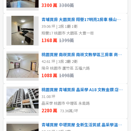
3300 萬
3380萬
青埔買房 大園買房 翔譽17明亮2房車 橫山書法公園旁
39.06 坪 | 2房 1廳 1衛
翔譽17 桃園市 大園區 大豐一街
1368 萬
1399萬
桃園買屋 南崁買房 南崁文教學區三房車 商家林立徒步學區
42.61 坪 | 3房 2廳 2衛
陽朵 桃園市 蘆竹區 五福六路
1088 萬
1098萬
桃園買屋 青埔買房 晶采學 A18 文教金鑽 店面 珍稀出售
31.08 坪
晶采學 桃園市 中壢區 永能路
2280 萬
73.36萬/坪
青埔買屋 中壢買屋 全新生活質感 晶采學溫馨兩房車