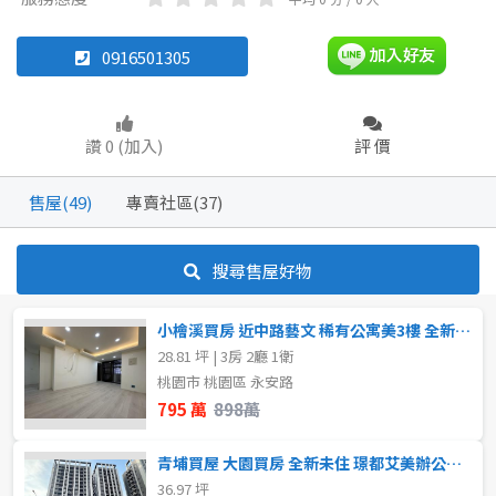
透天厝
雅房
其他住宅
華廈
辦公
店面
頂讓
0916501305
辦公
住辦
廠房
土地
坪數
讚 0 (加入)
評 價
車位
不拘
20坪以下
售屋(49)
專賣社區(37)
20~30 坪
30~40 坪
坪數
搜尋售屋好物
不拘
20坪以下
40~50 坪
50~60 坪
小檜溪買房 近中路藝文 稀有公寓美3樓 全新整理立即住
20~30 坪
30~40 坪
60~70 坪
70~80 坪
28.81 坪 | 3房 2廳 1衛
桃園市 桃園區 永安路
40~50 坪
50~60 坪
80坪以上
795 萬
898萬
60~70 坪
70~80 坪
~
坪
青埔買屋 大園買房 全新未住 璟都艾美辦公事務所好規劃
36.97 坪