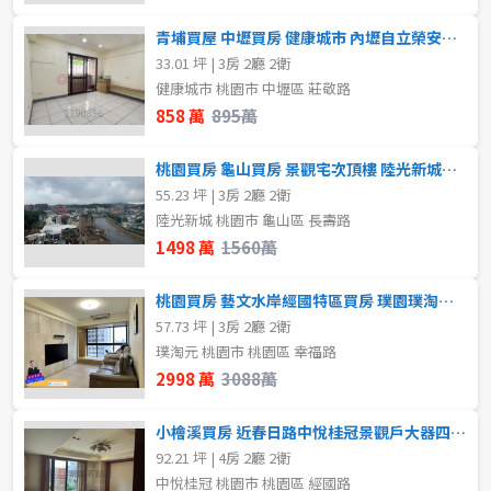
青埔買屋 中壢買房 健康城市 內壢自立榮安商圈3房車景觀戶
33.01 坪 | 3房 2廳 2衛
健康城市 桃園市 中壢區 莊敬路
858 萬
895萬
桃園買房 龜山買房 景觀宅次頂樓 陸光新城大3房車鋼骨結構宅
55.23 坪 | 3房 2廳 2衛
陸光新城 桃園市 龜山區 長壽路
1498 萬
1560萬
桃園買房 藝文水岸經國特區買房 璞園璞淘元幸福4改3房車
57.73 坪 | 3房 2廳 2衛
璞淘元 桃園市 桃園區 幸福路
2998 萬
3088萬
小檜溪買房 近春日路中悅桂冠景觀戶大器四房車雙主臥 一層一戶
92.21 坪 | 4房 2廳 2衛
中悅桂冠 桃園市 桃園區 經國路