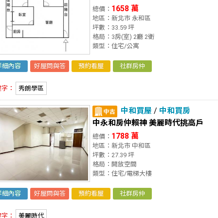
1658 萬
總價：
地區：新北市 永和區
坪數：33.59 坪
格局：3房(室) 2廳 2衛
類型：住宅/公寓
詳細內容
好屋問與答
預約看屋
社群房仲
鍵字：
秀朗學區
中和買屋
/
中和買房
中永和房仲賴神 美麗時代挑高戶
1788 萬
總價：
地區：新北市 中和區
坪數：27.39 坪
格局：開放空間
類型：住宅/電梯大樓
詳細內容
好屋問與答
預約看屋
社群房仲
鍵字：
美麗時代