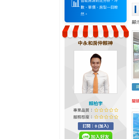
📊
智能房源對比分析，坪
數、單價、房型一目瞭
然。
顯
中永和房仲賴神
關
賴柏宇
專業品質：
服務態度：
訂閱：0 (加入)