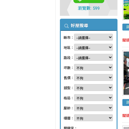
瀏覽數: 599
好屋搜尋
縣市：
關
地區：
路段：
坪數：
售價：
類型：
格局：
屋齡：
關
樓層：
關鍵字：