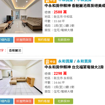
中永和房仲賴神 香榭麗池兩房絕美
2588 萬
總價：
地區：新北市 中和區
坪數：33.68 坪
格局：2房(室) 2廳 2衛
類型：住宅/電梯大樓
詳細內容
好屋問與答
預約看屋
社群房仲
鍵字：
香榭麗池
永和買屋
/
永和買房
中永和房仲賴神 台北福第電梯大2房
2298 萬
總價：
地區：新北市 永和區
坪數：34.66 坪
格局：2房(室) 2廳 2衛
類型：住宅/電梯大樓
詳細內容
好屋問與答
預約看屋
社群房仲