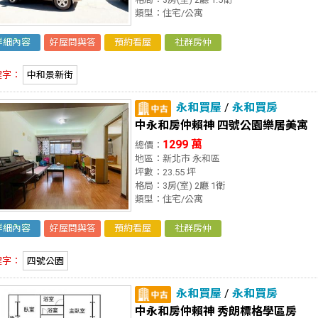
類型：住宅/公寓
詳細內容
好屋問與答
預約看屋
社群房仲
鍵字：
中和景新街
永和買屋
/
永和買房
中永和房仲賴神 四號公園樂居美寓
1299 萬
總價：
地區：新北市 永和區
坪數：23.55 坪
格局：3房(室) 2廳 1衛
類型：住宅/公寓
詳細內容
好屋問與答
預約看屋
社群房仲
鍵字：
四號公園
永和買屋
/
永和買房
中永和房仲賴神 秀朗標格學區房