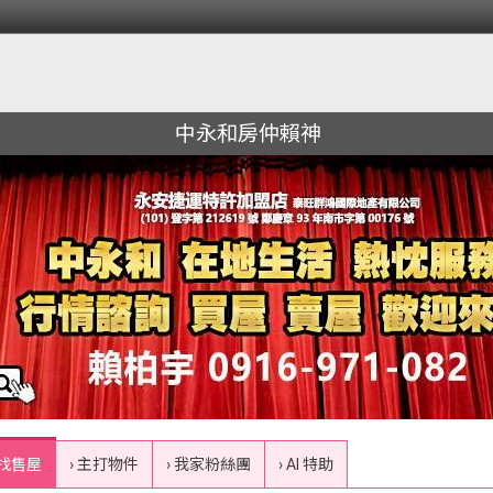
中永和房仲賴神
 找售屋
› 主打物件
› 我家粉絲團
› AI 特助