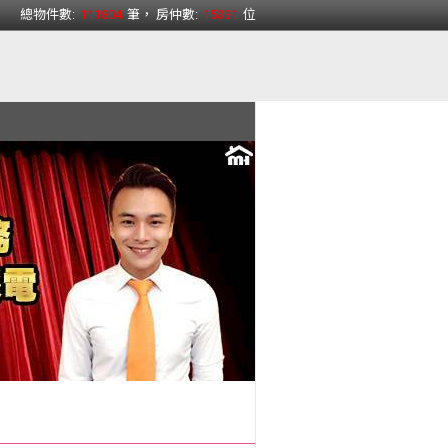
總物件數:
111804
筆， 房仲數:
15331
位