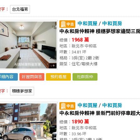
鍵字：
台北福第
中和買屋
/
中和買房
中永和房仲賴神 積穗夢想家邊間三
1968 萬
總價：
地區：新北市 中和區
坪數：34.81 坪
格局：3房(室) 2廳 2衛
類型：住宅/電梯大樓
詳細內容
好屋問與答
預約看屋
社群房仲
鍵字：
積穗夢想家
中和買屋
/
中和買房
中永和房仲賴神 景新門前好停車超
1890 萬
總價：
地區：新北市 中和區
坪數：33.96 坪
格局：3房(室) 2廳 1.5衛