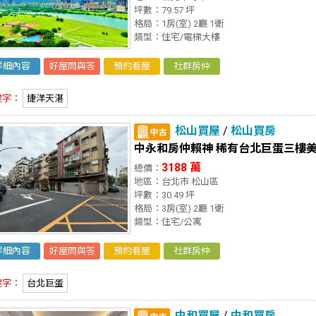
坪數：79.57 坪
格局：1房(室) 2廳 1衛
類型：住宅/電梯大樓
詳細內容
好屋問與答
預約看屋
社群房仲
鍵字：
捷洋天湛
松山買屋
/
松山買房
中永和房仲賴神 稀有台北巨蛋三樓
3188 萬
總價：
地區：台北市 松山區
坪數：30.49 坪
格局：3房(室) 2廳 1衛
類型：住宅/公寓
詳細內容
好屋問與答
預約看屋
社群房仲
鍵字：
台北巨蛋
中和買屋
/
中和買房