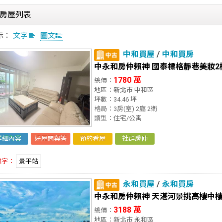
房屋列表
示：
文字
圖文
中和買屋
/
中和買房
中永和房仲賴神 國泰標格靜巷美妝2
1780 萬
總價：
地區：新北市 中和區
坪數：34.46 坪
格局：3房(室) 2廳 2衛
類型：住宅/公寓
詳細內容
好屋問與答
預約看屋
社群房仲
鍵字：
景平站
永和買屋
/
永和買房
中永和房仲賴神 天湛河景挑高樓中
3188 萬
總價：
地區：新北市 永和區