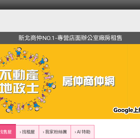
新北商仲NO.1-專營店面辦公室廠房租售
 找售屋
› 找租屋
› 我家粉絲團
› AI 特助