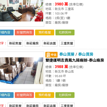
3980 萬
總價：
(含車位價)
地區：新北市 三重區
坪數：103.06 坪
格局：2房(室) 1廳
類型：廠房/廠辦
詳細內容
好屋問與答
預約看屋
社群房仲
鍵字：
新莊買屋
新莊廠房
新莊店面
三重買屋
泰山買屋
/
泰山買房
雙捷運明志貴鳳九揚廠辦-泰山廠房
3988 萬
總價：
(含車位價)
地區：新北市 泰山區
坪數：95.69 坪
格局： 1廳 1衛
類型：廠房/廠辦
詳細內容
好屋問與答
預約看屋
社群房仲
鍵字：
新莊買屋
新莊廠房
新莊店面
三重買屋