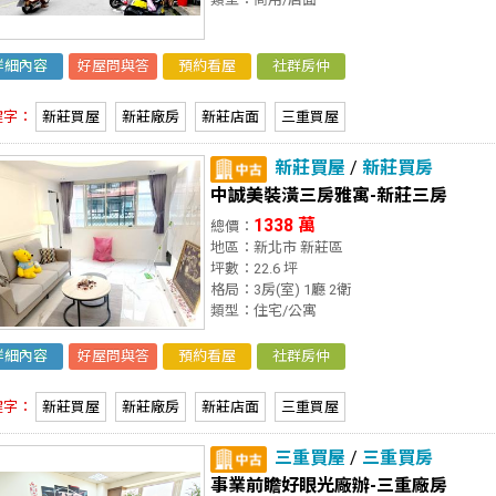
詳細內容
好屋問與答
預約看屋
社群房仲
鍵字：
新莊買屋
新莊廠房
新莊店面
三重買屋
新莊買屋
/
新莊買房
中誠美裝潢三房雅寓-新莊三房
1338 萬
總價：
地區：新北市 新莊區
坪數：22.6 坪
格局：3房(室) 1廳 2衛
類型：住宅/公寓
詳細內容
好屋問與答
預約看屋
社群房仲
鍵字：
新莊買屋
新莊廠房
新莊店面
三重買屋
三重買屋
/
三重買房
事業前瞻好眼光廠辦-三重廠房