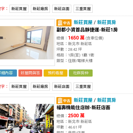
鍵字：
新莊買屋
新莊廠房
新莊店面
三重買屋
新莊買屋
/
新莊買房
副都小資首品靜捷運-新莊1房
1650 萬
總價：
(含車位價)
地區：新北市 新莊區
坪數：28.42 坪
格局：1房(室) 1廳 1衛
類型：住辦/電梯大樓
詳細內容
好屋問與答
預約看屋
社群房仲
鍵字：
新莊買屋
新莊廠房
新莊店面
三重買屋
新莊買屋
/
新莊買房
福壽機能住店辦-新莊店面
2500 萬
總價：
地區：新北市 新莊區
坪數：46.61 坪
類型：商用/店面