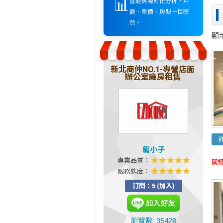
📊
智能房源對比分析，坪
數、單價、房型一目瞭
然。
顯
新北商仲NO.1-專營店面
辦公室廠房租售
龍小子
專業品質：
關
服務態度：
訂閱：5 (加入)
瀏覽數: 35428