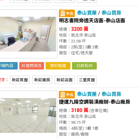
泰山買屋
/
泰山買房
明志書院旁透天店面-泰山店面
3200 萬
總價：
地區：新北市 泰山區
坪數：22.08 坪
格局：2房(室) 5廳 2衛
類型：住宅/透天厝
詳細內容
好屋問與答
預約看屋
社群房仲
鍵字：
新莊買屋
新莊廠房
新莊店面
三重買屋
泰山買屋
/
泰山買房
捷運九揚空調裝潢廠辦-泰山廠房
3180 萬
總價：
(含車位價)
地區：新北市 泰山區
坪數：98.75 坪
格局：4房(室) 1廳 1衛
類型：廠房/廠辦