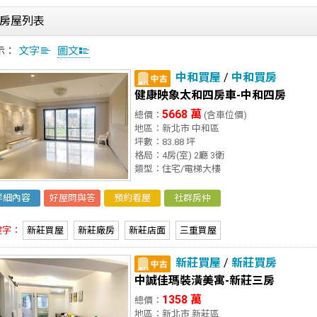
房屋列表
示：
文字
圖文
中和買屋
/
中和買房
健康映象太和四房車-中和四房
5668 萬
總價：
(含車位價)
地區：新北市 中和區
坪數：83.88 坪
格局：4房(室) 2廳 3衛
類型：住宅/電梯大樓
詳細內容
好屋問與答
預約看屋
社群房仲
鍵字：
新莊買屋
新莊廠房
新莊店面
三重買屋
新莊買屋
/
新莊買房
中誠佳瑪裝潢美寓-新莊三房
1358 萬
總價：
地區：新北市 新莊區