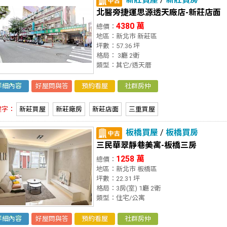
北醫旁捷運思源透天廠店-新莊店面
4380 萬
總價：
地區：新北市 新莊區
坪數：57.36 坪
格局： 3廳 2衛
類型：其它/透天厝
詳細內容
好屋問與答
預約看屋
社群房仲
鍵字：
新莊買屋
新莊廠房
新莊店面
三重買屋
板橋買屋
/
板橋買房
三民華翠靜巷美寓-板橋三房
1258 萬
總價：
地區：新北市 板橋區
坪數：22.31 坪
格局：3房(室) 1廳 2衛
類型：住宅/公寓
詳細內容
好屋問與答
預約看屋
社群房仲