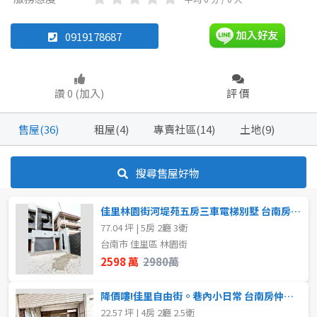
透天厝
華廈
0919178687
坪數
不拘
20坪以下
坪數
讚 0 (加入)
評 價
不拘
20坪以下
20~30 坪
售屋(36)
租屋(4)
專賣社區(14)
土地(9)
20~30 坪
30~40 坪
~
坪
搜尋售屋好物
40~50 坪
50~60 坪
樓層
佳里林園街河堤苑五房三車電梯別墅 台南房仲傑克
60~70 坪
70~80 坪
77.04 坪 | 5房 2廳 3衛
不拘
1樓
台南市 佳里區 林園街
80坪以上
2598 萬
2980萬
3樓
5~10樓
~
坪
降價嘍!佳里自由街。巷內小日常 台南房仲傑克
~
樓
22.57 坪 | 4房 2廳 2.5衛