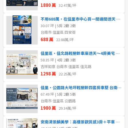
1880 萬
32.47萬/坪
不用688萬，在佳里市中心買一間邊間透天 台南房仲傑克
30.07 坪 | 5房 2廳 2衛
台南市 佳里區 四安街
688 萬
22.88萬/坪
佳里區・佳北路輕屋齡車庫透天～4房美宅 台南房仲傑克
58.35 坪 | 4房 2廳 3衛
吉祥如意 台南市 佳里區 佳北路
1298 萬
22.25萬/坪
佳里・公園路大地坪輕屋齡四套房車墅 台南房仲傑克
67.49 坪 | 5房 2廳 5衛
台南市 佳里區 公園路
1980 萬
29.34萬/坪
安南清景麟美學：高樓景觀質感3房＋平車 台南房仲傑克