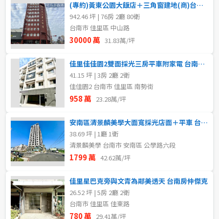
(專約)黃東公園大飯店＋三角窗建地(商)台南房仲傑克
942.46 坪 | 76房 2廳 80衛
台南市 佳里區 中山路
30000 萬
31.83萬/坪
佳里佳佳園2雙面採光三房平車附家電 台南房仲傑克
41.15 坪 | 3房 2廳 2衛
佳佳園2 台南市 佳里區 南勢街
958 萬
23.28萬/坪
安南區清景麟美學大面寬採光店面＋平車 台南房仲傑克
38.69 坪 | 1廳 1衛
清景麟美學 台南市 安南區 公學路六段
1799 萬
42.62萬/坪
佳里星巴克旁與文青為鄰美透天 台南房仲傑克
26.52 坪 | 5房 2廳 2衛
台南市 佳里區 佳東路
780 萬
29.41萬/坪