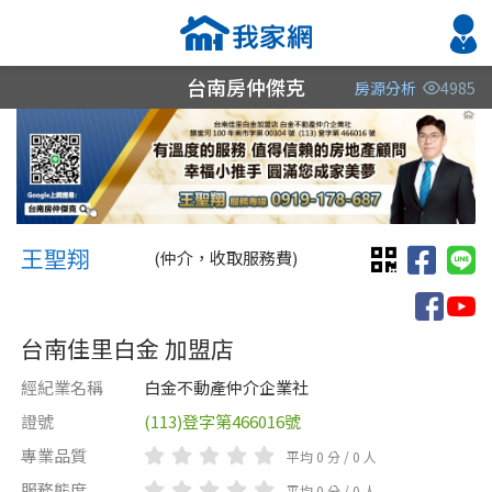
台南房仲傑克
房源分析
4985
縣市
縣市
縣市
區域
區域
區域
不限
不限
不限
不限
不限
不限
王聖翔 台慶佳里-王聖翔
台南市
台南市
台南市
王聖翔
(仲介，收取服務費)
台南佳里白金 加盟店
經紀業名稱
白金不動產仲介企業社
證號
(113)登字第466016號
類型(可複選)
售價
類型(可複選)
專業品質
平均 0 分 / 0 人
不拘
不拘
整層住家
公寓
電梯大樓
店面
別墅
服務態度
平均 0 分 / 0 人