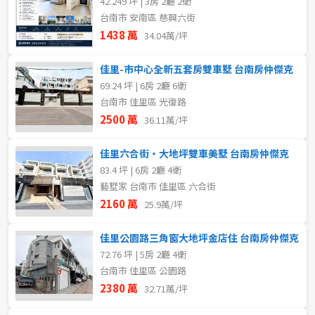
42.249 坪 | 3房 2廳 2衛
台南市 安南區 慈興六街
1438 萬
34.04萬/坪
佳里-市中心全新五套房雙車墅 台南房仲傑克
69.24 坪 | 6房 2廳 6衛
台南市 佳里區 光復路
2500 萬
36.11萬/坪
佳里六合街・大地坪雙車美墅 台南房仲傑克
83.4 坪 | 6房 2廳 4衛
藝墅家 台南市 佳里區 六合街
2160 萬
25.9萬/坪
佳里公園路三角窗大地坪金店住 台南房仲傑克
72.76 坪 | 5房 2廳 4衛
台南市 佳里區 公園路
2380 萬
32.71萬/坪