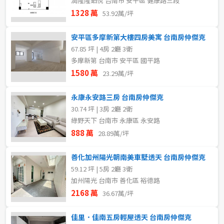
潤隆隆鉑悅 台南市 安平區 健康路三段
1328 萬
53.92萬/坪
安平區多摩新第大樓四房美寓 台南房仲傑克
67.85 坪 | 4房 2廳 3衛
多摩新第 台南市 安平區 國平路
1580 萬
23.29萬/坪
永康永安路三房 台南房仲傑克
30.74 坪 | 3房 2廳 2衛
綠野天下 台南市 永康區 永安路
888 萬
28.89萬/坪
善化加州陽光朝南美車墅透天 台南房仲傑克
59.12 坪 | 5房 2廳 3衛
加州陽光 台南市 善化區 裕德路
2168 萬
36.67萬/坪
佳里．佳南五房輕屋透天 台南房仲傑克