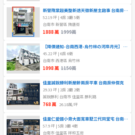
新營隋棠超美整新透天徵新屋主啟事 台南房仲傑克
52.19 坪 | 4房 3廳 5衛
台南市 新營區 隋唐街
1888 萬
1999萬
【降價通知-台南西港-烏竹林の河岸月光】 台南房仲傑克
45.22 坪 | 6房 6衛
台南市 西港區 烏竹林
1098 萬
1150萬
佳里誠銳勝利新屋齡兩房平車 台南房仲傑克
29.33 坪 | 2房 2廳 2衛
誠銳勝利 台南市 佳里區 勝利路
768 萬
26.18萬/坪
佳里仁愛國小旁大面寬車墅三代同堂宅 台南房仲傑克
57.9 坪 | 5房 3廳 4衛
台南市 佳里區 祥和五街