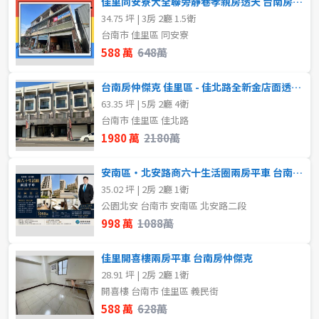
佳里同安寮大全聯旁靜巷孝親房透天 台南房仲傑克
2房
3房
34.75 坪 | 3房 2廳 1.5衛
台南市 佳里區 同安寮
4房
5房以上
588 萬
648萬
台南房仲傑克 佳里區 - 佳北路全新金店面透天A、B
屋齡
63.35 坪 | 5房 2廳 4衛
台南市 佳里區 佳北路
不拘
1980 萬
2180萬
安南區・北安路商六十生活圈兩房平車 台南房仲傑克
售價
35.02 坪 | 2房 2廳 1衛
公園北安 台南市 安南區 北安路二段
998 萬
1088萬
佳里開喜樓兩房平車 台南房仲傑克
28.91 坪 | 2房 2廳 1衛
開喜樓 台南市 佳里區 義民街
588 萬
628萬