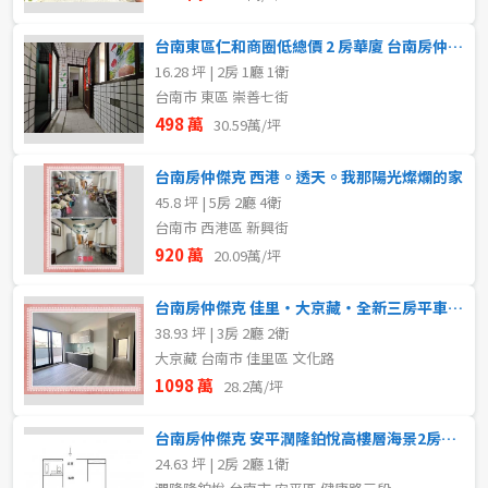
台南東區仁和商圈低總價 2 房華廈 台南房仲傑克
16.28 坪 | 2房 1廳 1衛
台南市 東區 崇善七街
498 萬
30.59萬/坪
台南房仲傑克 西港。透天。我那陽光燦爛的家
45.8 坪 | 5房 2廳 4衛
台南市 西港區 新興街
920 萬
20.09萬/坪
台南房仲傑克 佳里・大京藏・全新三房平車公寓
38.93 坪 | 3房 2廳 2衛
大京藏 台南市 佳里區 文化路
1098 萬
28.2萬/坪
台南房仲傑克 安平潤隆鉑悅高樓層海景2房平車ABC
24.63 坪 | 2房 2廳 1衛