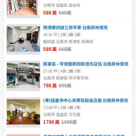
台南市 佳里區 自由街
樓層
580 萬
660萬
格局
不拘
1樓
西港鄉詩庭三房平車 台南房仲傑克
不拘
2房
40.41 坪 | 3房 2廳 2衛
2樓
3樓
鄉詩庭 台南市 西港區 新興街
3房
588 萬
668萬
4樓
5~10樓
將軍區 - 苓保整新四房透天店住 台南房仲傑克
租金(元)
11~20樓
21樓以上
27.05 坪 | 4房 2廳 3衛
台南市 將軍區 苓仔寮苓保
798 萬
898萬
~
樓
(專)佳里市中心商業區超金店面 台南房仲傑克
72.08 坪 | 3房 3廳 3衛
格局
台南市 佳里區 文化路
1780 萬
1980萬
不拘
1房