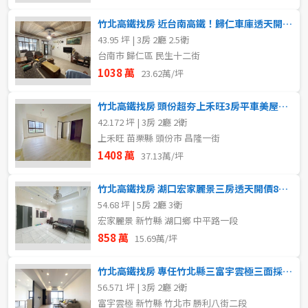
竹北高鐵找房 近台南高鐵！歸仁車庫透天開價1038萬
43.95 坪 | 3房 2廳 2.5衛
台南市 歸仁區 民生十二街
1038 萬
23.62萬/坪
竹北高鐵找房 頭份超夯上禾旺3房平車美屋採光佳1408萬來談
42.172 坪 | 3房 2廳 2衛
上禾旺 苗栗縣 頭份市 昌隆一街
1408 萬
37.13萬/坪
竹北高鐵找房 湖口宏家麗景三房透天開價858萬
54.68 坪 | 5房 2廳 3衛
宏家麗景 新竹縣 湖口鄉 中平路一段
858 萬
15.69萬/坪
竹北高鐵找房 專任竹北縣三富宇雲極三面採光四改三房平車視野戶
56.571 坪 | 3房 2廳 2衛
富宇雲極 新竹縣 竹北市 勝利八街二段