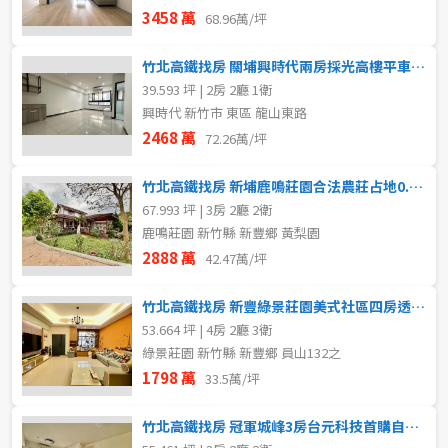
3458 萬
68.96萬/坪
竹北高鐵找房 關埔興時代兩房採光高樓平車首購族園區客最佳選擇
39.593 坪 | 2房 2廳 1衛
興時代 新竹市 東區 龍山東路
2468 萬
72.26萬/坪
竹北高鐵找房 新埔鹿鳴莊園合法農莊占地0.25公頃離塵不離城
67.993 坪 | 3房 2廳 2衛
鹿鳴莊園 新竹縣 新豐鄉 黃梨園
2888 萬
42.47萬/坪
竹北高鐵找房 新豐綠景莊園美式社區四房透天免1800萬
53.664 坪 | 4房 2廳 3衛
綠景莊園 新竹縣 新豐鄉 員山132之
1798 萬
33.5萬/坪
竹北高鐵找房 冠軍城峰3房台元科技首購自住適合剛成家的你