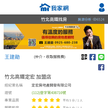
竹北高鐵找房
房源分析
6524
縣市
縣市
縣市
區域
區域
區域
不限
不限
不限
不限
不限
不限
王建勛 王建勛
新竹縣
王建勛
(仲介，收取服務費)
台南市
竹北高鐵定宏 加盟店
苗栗縣
經紀業名稱
定宏房地產開發有限公司
新竹市
證號
(112)登字第438710號
類型(可複選)
售價
類型(可複選)
專業品質
平均 5 分 / 1 人
不拘
不拘
電梯大樓
整層住家
獨立套房
透天厝
分租套房
華廈
服務態度
平均 5 分 / 1 人