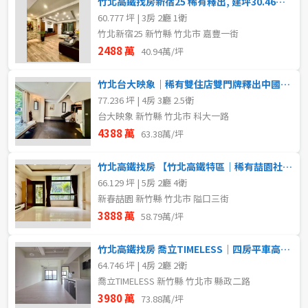
竹北高鐵找房新宿25 稀有釋出, 建坪30.46坪雙平面車位
60.777 坪 | 3房 2廳 1衛
屋齡
竹北新宿25 新竹縣 竹北市 嘉豐一街
格局
2488 萬
40.94萬/坪
不拘
不拘
1房
竹北台大映象｜稀有雙住店雙門牌釋出中國醫大商圈 × 成功學區
77.236 坪 | 4房 3廳 2.5衛
2房
3房
售價
台大映象 新竹縣 竹北市 科大一路
4388 萬
63.38萬/坪
4房
5房以上
竹北高鐵找房 【竹北高鐵特區｜稀有喆園社區型五房透天釋出】
66.129 坪 | 5房 2廳 4衛
租金(元)
新春喆園 新竹縣 竹北市 隘口三街
3888 萬
58.79萬/坪
竹北高鐵找房 喬立TIMELESS｜四房平車高端視野戶
64.746 坪 | 4房 2廳 2衛
喬立TIMELESS 新竹縣 竹北市 縣政二路
3980 萬
73.88萬/坪