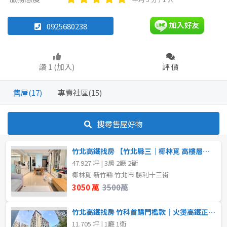
農舍
雅房
其他住宅
店面
頂讓
0925680238
辦公
住辦
廠房
土地
坪數
讚 1 (加入)
評 價
車位
不拘
20坪以下
售屋(17)
專賣社區(15)
30~40 坪
40~50 坪
坪數
搜尋售屋好物
不拘
20坪以下
50~60 坪
60~70 坪
竹北高鐵找房 【竹北縣三｜椰林覓 高樓層景觀三房】
20~30 坪
30~40 坪
70~80 坪
47.927 坪 | 3房 2廳 2衛
椰林覓 新竹縣 竹北市 勝利十三街
40~50 坪
50~60 坪
~
坪
3050 萬
3500萬
60~70 坪
70~80 坪
竹北高鐵找房 竹科首購門檻款｜火燙高鐵正蛋黃區生活圈直接入手
樓層
11.705 坪 | 1廳 1衛