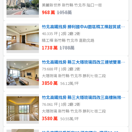
80坪以上
美麗新世界 新竹縣 竹北市 隘口一街
不拘
2樓
968 萬
1058萬
~
坪
3樓
5~10樓
竹北高鐵找房 勝利國中AI園區精工禪超質感2+1房採光平車
40.335 坪 | 2房 2廳 2衛
11~20樓
21樓以上
精工禪 新竹縣 竹北市 嘉勤北路
樓層
1738 萬
1788萬
不拘
地下室
~
樓
竹北高鐵找房 縣三大隱琉璃四改三連號雙車位高樓無限美景
1樓
2樓
79.688 坪 | 3房 2廳 2衛
大隱琉璃 新竹縣 竹北市 勝利七街二段
格局
3850 萬
3樓
4樓
56.12萬/坪
不拘
2房
竹北高鐵找房 縣三大隱琉璃四改三高樓無限美景平車有書房
5~10樓
11~20樓
3房
4房
76.061 坪 | 3房 2廳 2衛
大隱琉璃 新竹縣 竹北市 勝利七街二段
21樓以上
3580 萬
5房以上
50.55萬/坪
~
樓