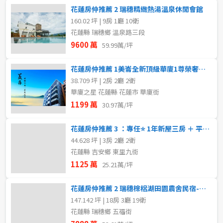
花蓮房仲推薦 2 瑞穗精緻熱湯溫泉休閒會館
160.02 坪 | 9房 1廳 10衛
花蓮縣 瑞穗鄉 溫泉路三段
9600 萬
59.99萬/坪
花蓮房仲推薦 1美崙全新頂級華廈1尊榮奢華極致享受1品味非凡
38.709 坪 | 2房 2廳 2衛
華廈之星 花蓮縣 花蓮市 華廈街
1199 萬
30.97萬/坪
花蓮房仲推薦 3 ：專任⭐ 1年新屋三房 ＋ 平面車位｜單坪只要25.
44.628 坪 | 3房 2廳 2衛
花蓮縣 吉安鄉 東里九街
1125 萬
25.21萬/坪
花蓮房仲推薦 2 瑞穗棕梠湖田園農舍民宿-優質好案推薦
147.142 坪 | 18房 3廳 19衛
花蓮縣 瑞穗鄉 五福街