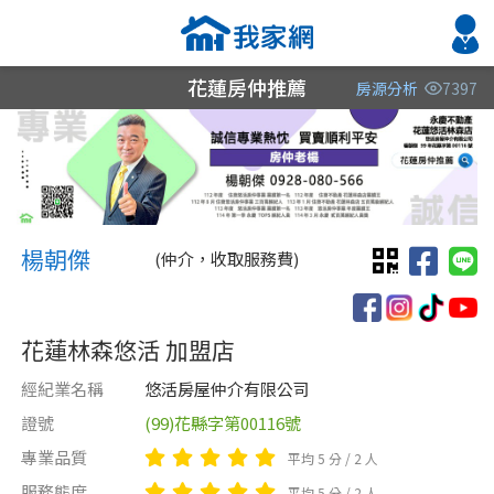
花蓮房仲推薦
房源分析
7397
縣市
縣市
縣市
區域
區域
區域
不限
不限
不限
不限
不限
不限
楊朝傑 楊朝傑
花蓮縣
花蓮縣
花蓮縣
楊朝傑
(仲介，收取服務費)
基隆市
宜蘭縣
花蓮林森悠活 加盟店
經紀業名稱
悠活房屋仲介有限公司
證號
(99)花縣字第00116號
類型(可複選)
售價
類型(可複選)
專業品質
平均 5 分 / 2 人
不拘
不拘
公寓
雅房
電梯大樓
店面
套房
廠房
服務態度
平均 5 分 / 2 人