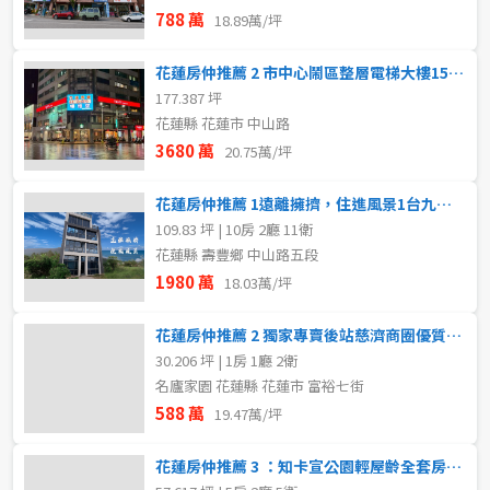
788 萬
18.89萬/坪
花蓮房仲推薦 2 市中心鬧區整層電梯大樓150坪大面積超好規劃
177.387 坪
花蓮縣 花蓮市 中山路
3680 萬
20.75萬/坪
花蓮房仲推薦 1遠離擁擠，住進風景1台九線旁醒目陽光農舍
109.83 坪 | 10房 2廳 11衛
花蓮縣 壽豐鄉 中山路五段
1980 萬
18.03萬/坪
花蓮房仲推薦 2 獨家專賣後站慈濟商圈優質管理之電梯大樓
30.206 坪 | 1房 1廳 2衛
名廬家園 花蓮縣 花蓮市 富裕七街
588 萬
19.47萬/坪
花蓮房仲推薦 3 ：知卡宣公園輕屋齡全套房設計孝親別墅