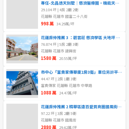
專任-北昌透天別墅｜慈濟醫療圈・機能天花板★花蓮房仲推薦 7
29.104 坪 | 4房 2廳 2衛
花蓮縣 花蓮市 國富二十八街
998 萬
34.29萬/坪
花蓮房仲推薦 3 ：碧雲莊 慈濟學區 大地坪 五房 孝親 車庫 別
76.874 坪 | 5房 2廳 3衛
花蓮縣 花蓮市 建興街
1580 萬
20.55萬/坪
市中心「富貴家傳華廈2房3衛」車位另計平面機械80萬
44.47 坪 | 2房 1廳 3衛
富貴傳家 花蓮縣 花蓮市 中華路
1088 萬
24.47萬/坪
花蓮房仲推薦 2 精華區遠百愛買商圈國風街明星學區店住
97.22 坪 | 3房 2廳 5衛
花蓮縣 花蓮市 國風街
2880 萬
29.62萬/坪