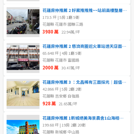
花蓮房仲推薦 2 好案推推推~~站前高樓整層景觀辦公室
173.5 坪 | 5房 1廳 5衛
花蓮縣 花蓮市 國聯三路
3980 萬
22.94萬/坪
花蓮房仲推薦 2 慈濟商圈近火車站透天店面加收租四套房
65.648 坪 | 4房 1廳 5衛
花蓮縣 花蓮市 富國路
2000 萬
30.47萬/坪
花蓮房仲推薦 3 ：北昌稀有三面採光｜超值雙層｜類透天美寓
42.866 坪 | 5房 2廳 2衛
花蓮縣 吉安鄉 自強路
928 萬
21.65萬/坪
花蓮房仲推薦 1新城絕美海景農舍1山海相映宜居1單坪24萬
199.68 坪 | 19房 2廳 20衛
花蓮縣 新城鄉 中山路