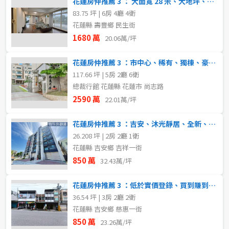
花蓮房仲推薦 3 ： 大面寬 28 米、大地坪、綠意環繞、屋況佳
83.75 坪 | 6房 4廳 4衛
花蓮縣 壽豐鄉 民生街
1680 萬
20.06萬/坪
花蓮房仲推薦 3 ：市中心、稀有、獨棟、豪華、美崙山公園旁、四面採光、
117.66 坪 | 5房 2廳 6衛
總裁行館 花蓮縣 花蓮市 尚志路
2590 萬
22.01萬/坪
花蓮房仲推薦 3 ：吉安、沐光靜居、全新、二房、有永久棟距的華廈
26.208 坪 | 2房 2廳 1衛
花蓮縣 吉安鄉 吉祥一街
850 萬
32.43萬/坪
花蓮房仲推薦 3 ：低於實價登錄、買到賺到、慈惠、溪畔步道、店面透天
36.54 坪 | 3房 2廳 2衛
花蓮縣 吉安鄉 慈惠一街
850 萬
23.26萬/坪