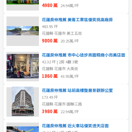
4980 萬
24.94萬/坪
花蓮房仲推薦 美崙工業區優質挑高廠房
483.95 坪
花蓮縣 花蓮市 美工五街
9800 萬
20.25萬/坪
花蓮房仲推薦 市中心徒步商圈精緻小而美店面
42.32 坪 | 2房 4廳 3衛
花蓮縣 花蓮市 大禹街
1860 萬
43.95萬/坪
花蓮房仲推薦 站前高樓整層景觀辦公室
173.49 坪
花蓮縣 花蓮市 國聯三路
3980 萬
22.94萬/坪
花蓮房仲推薦 近火車站優質透天店面