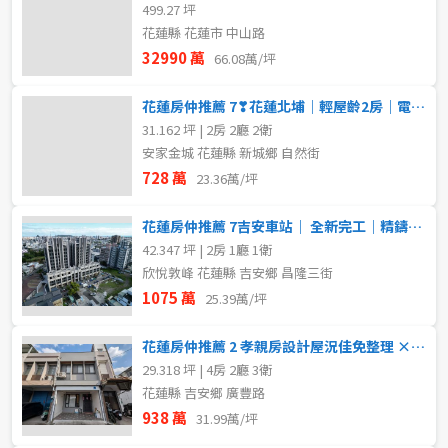
499.27 坪
花蓮縣 花蓮市 中山路
32990 萬
66.08萬/坪
花蓮房仲推薦 7❣花蓮北埔｜輕屋齡2房｜電梯華廈
31.162 坪 | 2房 2廳 2衛
安家金城 花蓮縣 新城鄉 自然街
728 萬
23.36萬/坪
花蓮房仲推薦 7吉安車站｜ 全新完工｜精鑄砌質｜二房平車
42.347 坪 | 2房 1廳 1衛
欣悅敦峰 花蓮縣 吉安鄉 昌隆三街
1075 萬
25.39萬/坪
花蓮房仲推薦 2 孝親房設計屋況佳免整理 × 離塵不離城的恬靜生活
29.318 坪 | 4房 2廳 3衛
花蓮縣 吉安鄉 廣豐路
938 萬
31.99萬/坪