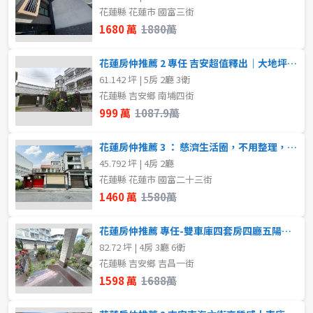
~
坪
花蓮縣 花蓮市 國富三街
3樓
4樓
1680 萬
1880萬
~
樓
樓層
花蓮房仲推薦 2 專任 吉安超值釋出｜大地坪庭院宅・錯過不再！
61.142 坪 | 5房 2廳 3衛
不拘
1樓
花蓮縣 吉安鄉 南埔四街
格局
999 萬
1087.9萬
2樓
3樓
不拘
1房
花蓮房仲推薦 3 ： 慈濟生活圈，不用整理，卻是這個價位！慈濟生活圈，
4樓
5~10樓
45.792 坪 | 4房 2廳
花蓮縣 花蓮市 國富二十三街
租金(元)
1460 萬
1580萬
11~20樓
花蓮房仲推薦 專任-雙車庫四套房四廳五陽台六衛別墅
~
樓
82.72 坪 | 4房 3廳 6衛
花蓮縣 吉安鄉 吉昌一街
1598 萬
1688萬
格局