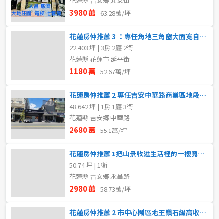
花蓮縣 吉安鄉 北安街
3980 萬
63.28萬/坪
花蓮房仲推薦 3 ：專任角地三角窗大面寬自帶停車店住
22.403 坪 | 3房 2廳 2衛
花蓮縣 花蓮市 延平街
1180 萬
52.67萬/坪
花蓮房仲推薦 2 專任吉安中華路商業區地段優越大地坪收租店面
48.642 坪 | 1房 1廳 3衛
花蓮縣 吉安鄉 中華路
2680 萬
55.1萬/坪
花蓮房仲推薦 1把山景收進生活裡的一樓寬敞農舍
50.74 坪 | 1衛
花蓮縣 吉安鄉 永昌路
2980 萬
58.73萬/坪
花蓮房仲推薦 2 市中心鬧區地王鑽石級高收益大店面