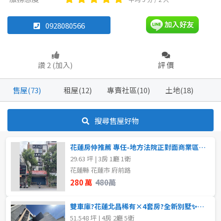
別墅
透天厝
華廈
農舍
0928080566
坪數
工廠
不拘
20坪以下
讚 2 (加入)
評 價
20~30 坪
30~40 坪
坪數
售屋(73)
租屋(12)
專賣社區(10)
土地(18)
不拘
20坪以下
40~50 坪
50~60 坪
搜尋售屋好物
20~30 坪
30~40 坪
70~80 坪
80坪以上
花蓮房仲推薦 專任-地方法院正對面商業區三房公寓
40~50 坪
50~60 坪
~
坪
29.63 坪 | 3房 1廳 1衛
花蓮縣 花蓮市 府前路
60~70 坪
70~80 坪
280 萬
480萬
樓層
80坪以上
雙車庫?花蓮北昌稀有×4套房?全新別墅✨花蓮房仲推薦 6
不拘
1樓
51.548 坪 | 4房 2廳 5衛