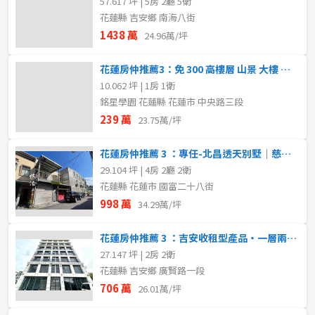
57.617 坪 | 5房 2廳 5衛
花蓮縣 吉安鄉 南海八街
1438 萬
24.96萬/坪
花蓮房仲推薦3：免 300 高樓層 山景 大樓 投資自住首選
10.062 坪 | 1房 1衛
銘星學園 花蓮縣 花蓮市 中央路三段
239 萬
23.75萬/坪
花蓮房仲推薦 3 ：專任-北昌透天別墅｜慈濟醫療圈
29.104 坪 | 4房 2廳 2衛
花蓮縣 花蓮市 國富二十八街
998 萬
34.29萬/坪
花蓮房仲推薦 3 ：吉安收租型產品・一層兩戶雙套房華廈
27.147 坪 | 2房 2衛
花蓮縣 吉安鄉 廣賢路一段
706 萬
26.01萬/坪