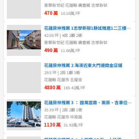
東華新世紀 花蓮縣 壽豐鄉 志學新邨
470 萬
10.16萬/坪
花蓮房仲推薦 1志學新邨1靜謐雅居1二三樓美寓1舒適宜居首選
42.03 坪 | 4房 2廳 2衛
東華新世紀 花蓮縣 壽豐鄉 志學新邨
490 萬
11.66萬/坪
花蓮房仲推薦 2 海濱近東大門邊間金店鋪
29.5 坪 | 2房 1廳 3衛
花蓮縣 花蓮市 五權街
4880 萬
165.42萬/坪
花蓮房仲推薦 3 ： 國風雲鼎、兩房、含車位、新成屋
35.39 坪 | 2房 2廳 1衛
花蓮縣 花蓮市 中原路
1130 萬
31.93萬/坪