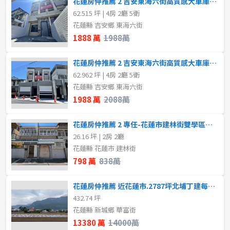
花蓮房仲推薦 2 吉安東海六街高質感大車庫全新別墅(B)
不拘
1房
62.515 坪 | 4房 2廳 5衛
花蓮縣 吉安鄉 東海六街
2房
3房
1888 萬
1988萬
4房
5房以上
花蓮房仲推薦 2 吉安東海六街高質感大車庫全新別墅(A)
62.962 坪 | 4房 2廳 5衛
花蓮縣 吉安鄉 東海六街
屋齡
1988 萬
2088萬
不拘
花蓮房仲推薦 2 專任-花蓮市建林街雙學區低總價免整理透天
26.16 坪 | 2房 2廳
花蓮縣 花蓮市 建林街
售價
798 萬
838萬
花蓮房仲推薦 近花蓮市.2787坪北埔丁建每坪4萬8
432.74 坪
花蓮縣 新城鄉 華富街
13380 萬
14000萬