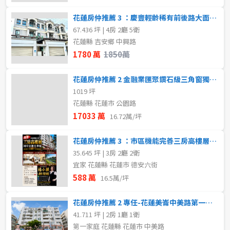
花蓮房仲推薦 3 ：慶豐輕齡稀有前後路大面寬四套房車庫別墅
67.436 坪 | 4房 2廳 5衛
花蓮縣 吉安鄉 中興路
1780 萬
1850萬
花蓮房仲推薦 2 金融業匯聚鑽石級三角窗獨棟電梯辦公大樓
1019 坪
花蓮縣 花蓮市 公園路
17033 萬
16.72萬/坪
花蓮房仲推薦 3 ：市區機能完善三房高樓層河岸景觀宅華廈
35.645 坪 | 3房 2廳 2衛
宜家 花蓮縣 花蓮市 德安六街
588 萬
16.5萬/坪
花蓮房仲推薦 2 專任-花蓮美崙中美路第一家庭溫馨兩房華廈
41.711 坪 | 2房 1廳 1衛
第一家庭 花蓮縣 花蓮市 中美路