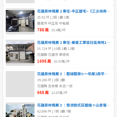
花蓮房仲推薦 2 專任-中正國宅~《三沙灣商圈·面寬6米一樓旺鋪》
25.92 坪 | 2房 1廳 1衛
基隆市 中正區 中船路
788 萬
30.4萬/坪
花蓮房仲推薦 2 專任-美崙工業區社區用地11套房收租透天厝
55.724 坪 | 10房 1廳 12衛
花蓮縣 花蓮市 華德街
1698 萬
30.47萬/坪
花蓮房仲推薦 3 ：磬揚磬築✨一年屋2房平車華廈
29.206 坪 | 2房 2廳
花蓮縣 吉安鄉 永吉一街
668 萬
22.87萬/坪
花蓮房仲推薦 3 ：慈濟歐式莊園級×山景電梯農舍7套房
62.896 坪 | 7房 3廳 7衛