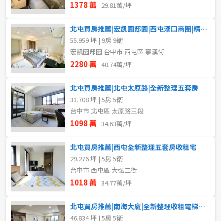
1378 萬
29.81萬/坪
北屯買房推薦|宏凱園邸園|西屯漢口商圈|精裝電梯收租九套房
55.959 坪 | 9房 9衛
宏凱園邸園 台中市 西屯區 寧漢街
2280 萬
40.74萬/坪
北屯買房推薦|北屯太原路|全新整理五套房
31.708 坪 | 5房 5衛
台中市 北屯區 太原路三段
1098 萬
34.63萬/坪
北屯買房推薦|西屯全新整理五套房收租宅
29.276 坪 | 5房 5衛
台中市 西屯區 大弘二街
1018 萬
34.77萬/坪
北屯買房推薦|南海大廈|全新整理收租電梯五套房B
46.834 坪 | 5房 5衛