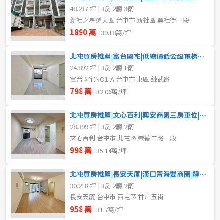
48.237 坪 | 3房 2廳 3衛
新社之星透天區 台中市 新社區 興社街一段
1890 萬
39.18萬/坪
北屯買房推薦|富台國宅|低總價低公設電梯三房
24.892 坪 | 3房 2廳 1衛
富台國宅NO1-A 台中市 東區 練武路
798 萬
32.06萬/坪
北屯買房推薦|文心百利|興安商圈三房車位|低總價釋出
28.399 坪 | 3房 2廳 2衛
文心百利 台中市 北屯區 崇德二路一段
998 萬
35.14萬/坪
北屯買房推薦|長安天廈|漢口青海雙商圈|靜巷電梯美三房
30.218 坪 | 3房 2廳 2衛
長安天廈 台中市 西屯區 甘州五街
958 萬
31.7萬/坪