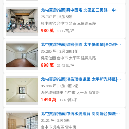
北屯買房推薦|興中國宅|北區正三民路一中商圈|精裝電梯五套房
25.707 坪 | 5房 5衛
興中國宅 台中市 北區 三民路三段
980 萬
38.12萬/坪
北屯買房推薦|健宏佳園|太平低總價|全新整理視野三房
35.285 坪 | 3房 2廳 1衛
健宏佳園 台中市 太平區 建興北路
898 萬
25.45萬/坪
北屯買房推薦|鴻邑璞樹謙里|太平新光特區|邊間採光三房平車
45.846 坪 | 3房 2廳 2衛
鴻邑璞樹謙里 台中市 太平區 育賢路
1498 萬
32.67萬/坪
北屯買房推薦|中清水湳經貿|間間陽台獨洗曬|全新整理收租五套
21.21 坪 | 5房 5衛
台中市 北屯區 雷中街