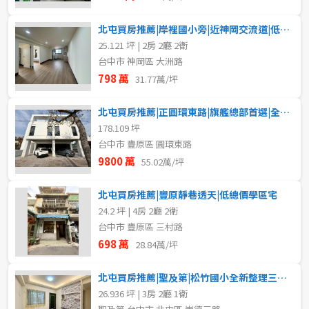
北屯買房推薦|岸裡國小旁|近神岡交流道|低總價電梯兩房
25.121 坪 | 2房 2廳 2衛
台中市 神岡區 大洲路
798 萬
31.77萬/坪
北屯買房推薦|正圓環東路|旗艦總部首選|全新完工獨棟店辦
178.109 坪
台中市 豐原區 圓環東路
9800 萬
55.02萬/坪
北屯買房推薦|豐原靜巷透天|低總價學區宅
24.2 坪 | 4房 2廳 2衛
台中市 豐原區 三村路
698 萬
28.84萬/坪
北屯買房推薦|聖及第|松竹國小全新整理三房車位
26.936 坪 | 3房 2廳 1衛