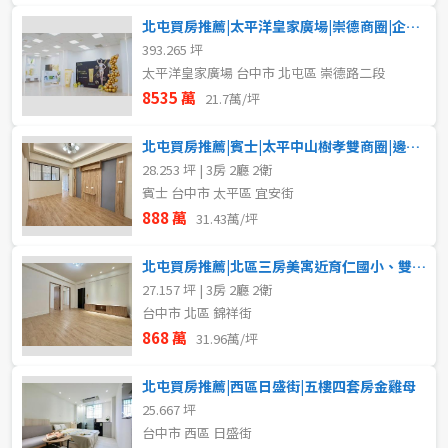
北屯買房推薦|太平洋皇家廣場|崇德商圈|企業首選五車位大商辦
393.265 坪
太平洋皇家廣場 台中市 北屯區 崇德路二段
8535 萬
21.7萬/坪
北屯買房推薦|賓士|太平中山樹孝雙商圈|邊間全新裝潢三房美宅
28.253 坪 | 3房 2廳 2衛
賓士 台中市 太平區 宜安街
888 萬
31.43萬/坪
北屯買房推薦|北區三房美寓近育仁國小、雙十國中生活機能強
27.157 坪 | 3房 2廳 2衛
台中市 北區 錦祥街
868 萬
31.96萬/坪
北屯買房推薦|西區日盛街|五樓四套房金雞母
25.667 坪
台中市 西區 日盛街