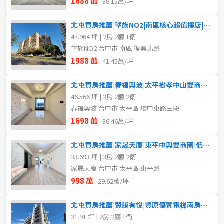
1688 萬
38.15萬/坪
北屯買房推薦|望族NO2|南區核心超值樓店|兩房平車
47.964 坪 | 2房 2廳 1衛
望族NO2 台中市 南區 復興北路
1988 萬
41.45萬/坪
北屯買房推薦|春福興波|太平樹孝中山雙商圈|全新大三房平車
46.566 坪 | 3房 2廳 2衛
春福興波 台中市 太平區 環中東路三段
1698 萬
36.46萬/坪
北屯買房推薦|家晟天廈|東平中興雙商圈|低總價電梯大三房
33.693 坪 | 3房 2廳 2衛
家晟天廈 台中市 太平區 東平路
998 萬
29.62萬/坪
北屯買房推薦|贊騰有悅|豐原優質電梯兩房平車
31.91 坪 | 2房 2廳 1衛