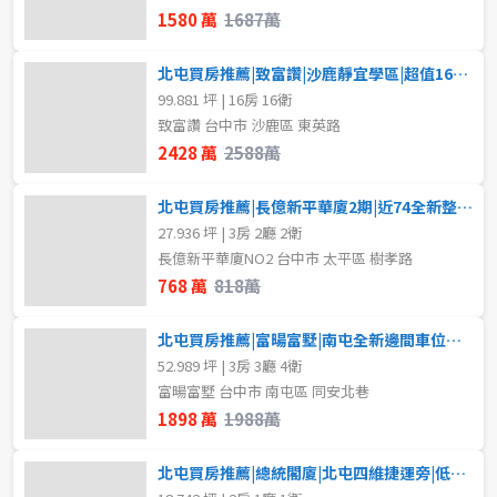
1580 萬
1687萬
北屯買房推薦|致富讚|沙鹿靜宜學區|超值16間套房電梯別墅A
99.881 坪 | 16房 16衛
致富讚 台中市 沙鹿區 東英路
2428 萬
2588萬
北屯買房推薦|長億新平華廈2期|近74全新整理三房
27.936 坪 | 3房 2廳 2衛
長億新平華廈NO2 台中市 太平區 樹孝路
768 萬
818萬
北屯買房推薦|富暘富墅|南屯全新邊間車位孝親別墅
52.989 坪 | 3房 3廳 4衛
富暘富墅 台中市 南屯區 同安北巷
1898 萬
1988萬
北屯買房推薦|總統閣廈|北屯四維捷運旁|低總價次頂樓美兩房