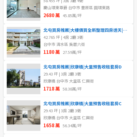
58.455 坪 | 3房 3廳 4衛
慶山環東尊爵 台中市 豐原區 圓環東路
2680 萬
45.85萬/坪
北屯買房推薦|大樓價買全新整理四房透天|一樓可隔孝親房
42.765 坪 | 4房 2廳 3衛
台中市 清水區 吳厝六街
1180 萬
27.59萬/坪
北屯買房推薦|欣康橋|大里預售收租套房D
29.43 坪 | 3房 2廳 3衛
欣康橋 台中市 大里區 仁興街
1718 萬
58.38萬/坪
北屯買房推薦|欣康橋|大里預售收租套房C
29.43 坪 | 3房 2廳 3衛
欣康橋 台中市 大里區 仁興街
1658 萬
56.34萬/坪