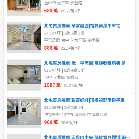
台中市 太平區 永豐路
688 萬
69.22萬/坪
北屯買房推薦|華宮庭園|電梯兩房平車宅
27.629 坪 | 2房 2廳 1衛
華宮庭園 台中市 太平區 樹孝路
888 萬
32.14萬/坪
北屯買房推薦|近一中商圈|電梯收租精裝|多種房型
63.547 坪 | 6房 4廳 5衛
台中市 北區 富強街
1987 萬
31.27萬/坪
北屯買房推薦|致富好好|頂樓視野兩房平車
33.569 坪 | 2房 2廳 1衛
致富好好 台中市 清水區 中清路九段
960 萬
28.6萬/坪
北屯買房推薦|宏泉IN中央|低於實登|雙衛兩房平車景觀宅