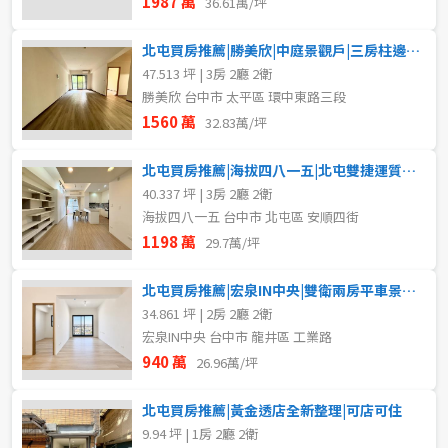
1987 萬
36.61萬/坪
北屯買房推薦|勝美欣|中庭景觀戶|三房柱邊平車
47.513 坪 | 3房 2廳 2衛
勝美欣 台中市 太平區 環中東路三段
1560 萬
32.83萬/坪
北屯買房推薦|海拔四八一五|北屯雙捷運質感三房|雙陽台附車位
40.337 坪 | 3房 2廳 2衛
海拔四八一五 台中市 北屯區 安順四街
1198 萬
29.7萬/坪
北屯買房推薦|宏泉IN中央|雙衛兩房平車景觀宅
34.861 坪 | 2房 2廳 2衛
宏泉IN中央 台中市 龍井區 工業路
940 萬
26.96萬/坪
北屯買房推薦|黃金透店全新整理|可店可住
9.94 坪 | 1房 2廳 2衛