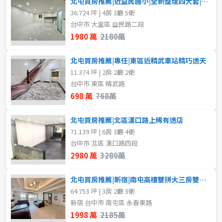
北屯買房推薦|近益民國小|全新整理四大套|美透天
不拘
1房
36.724 坪 | 4房 3廳 5衛
台中市 大里區 益民路二段
2房
3房
1980 萬
2180萬
4房
5房以上
北屯買房推薦|專任|東區近精武車站精巧透天
11.374 坪 | 2房 2廳 2衛
台中市 東區 精武路
屋齡
698 萬
768萬
不拘
北屯買房推薦|北區漢口路上稀有透店
71.139 坪 | 6房 3廳 4衛
台中市 北區 漢口路四段
售價
2980 萬
3280萬
北屯買房推薦|新宿|南屯高樓雙拼大三房雙車位
64.753 坪 | 3房 2廳 3衛
新宿 台中市 南屯區 永春東路
1998 萬
2185萬