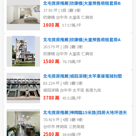
北屯買房推薦|欣康橋|大里預售收租套房B
27.93 坪 | 3房 2廳 3衛
欣康橋 台中市 大里區 仁興街
1608 萬
57.57萬/坪
北屯買房推薦|欣康橋|大里預售收租套房A
20.579 坪 | 2房 2廳 2衛
欣康橋 台中市 大里區 仁興街
1580 萬
76.78萬/坪
北屯買房推薦|城鈺深晴|太平車庫電梯別墅
83.224 坪 | 4房 3廳 5衛
城鈺深晴 台中市 太平區 長億九街
3788 萬
45.52萬/坪
北屯買房推薦|神岡臨15米路|四房大地坪透天
70.419 坪 | 4房 3廳 4衛
台中市 神岡區 三民南路
2580 萬
36.64萬/坪