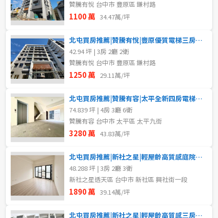
贊騰有悅 台中市 豐原區 鎌村路
1100 萬
34.47萬/坪
北屯買房推薦|贊騰有悅|豐原優質電梯三房平車
42.94 坪 | 3房 2廳 2衛
贊騰有悅 台中市 豐原區 鎌村路
1250 萬
29.11萬/坪
北屯買房推薦|贊騰有容|太平全新四房電梯別墅
74.839 坪 | 4房 3廳 6衛
贊騰有容 台中市 太平區 太平九街
3280 萬
43.83萬/坪
北屯買房推薦|新社之星|輕屋齡高質感庭院三房透天
48.288 坪 | 3房 2廳 3衛
新社之星透天區 台中市 新社區 興社街一段
1890 萬
39.14萬/坪
北屯買房推薦|新社之星|輕屋齡高質感三房美透天