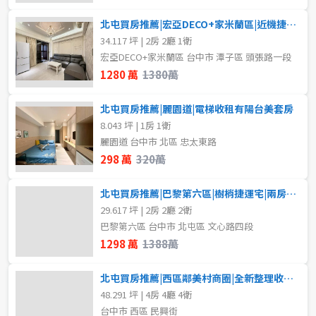
北屯買房推薦|宏亞DECO+家米蘭區|近機捷輕屋齡2房平車
34.117 坪 | 2房 2廳 1衛
宏亞DECO+家米蘭區 台中市 潭子區 頭張路一段
1280 萬
1380萬
北屯買房推薦|麗園道|電梯收租有陽台美套房
8.043 坪 | 1房 1衛
麗園道 台中市 北區 忠太東路
298 萬
320萬
北屯買房推薦|巴黎第六區|樹梢捷運宅|兩房雙衛浴
29.617 坪 | 2房 2廳 2衛
巴黎第六區 台中市 北屯區 文心路四段
1298 萬
1388萬
北屯買房推薦|西區鄰美村商圈|全新整理收租四套房
48.291 坪 | 4房 4廳 4衛
台中市 西區 民興街