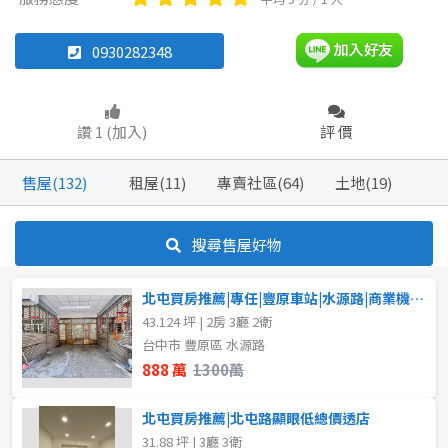
透天厝
土地
華廈
農舍
店面
0930282348
坪數
坪數
讚 1 (加入)
評 價
不拘
不拘
20坪以下
20坪以下
售屋(132)
租屋(11)
專賣社區(64)
土地(19)
20~30 坪
20~30 坪
30~40 坪
50~60 坪
搜尋售屋好物
40~50 坪
80坪以上
50~60 坪
北屯買房推薦|專任|豐原車站|水源路|商業機能完善樓店
60~70 坪
70~80 坪
~
坪
43.124 坪 | 2房 3廳 2衛
台中市 豐原區 水源路
80坪以上
888 萬
1300萬
樓層
~
坪
北屯買房推薦|北屯路顯眼低總價透店
不拘
地下室
31.88 坪 | 3廳 3衛