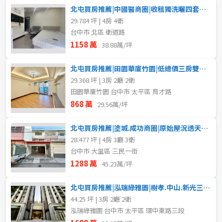
北屯買房推薦|中國醫商圈|收租獨洗曬四套房公寓
29.784 坪 | 4房 4衛
台中市 北區 衛道路
1158 萬
38.88萬/坪
北屯買房推薦|田園華廈竹園|低總價三房雙陽台車位
29.368 坪 | 3房 2廳 2衛
田園華廈竹園 台中市 太平區 育才路
868 萬
29.56萬/坪
北屯買房推薦|塗城.成功商圈|原始屋況透天車庫
28.477 坪 | 4房 3廳 3衛
台中市 大里區 三民一街
1288 萬
45.23萬/坪
北屯買房推薦|泓瑞綠雅圖|樹孝.中山.新光三大商圈|三房平車
44.25 坪 | 3房 2廳 2衛
泓瑞綠雅圖 台中市 太平區 環中東路三段