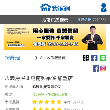
北屯買房推薦
房源分析
10554
縣市
縣市
縣市
區域
區域
區域
不限
不限
不限
不限
不限
不限
賴彥瑋 阿瑋
台中市
南投縣
台中市
賴彥瑋
(仲介，收取服務費)
台北市
台中市
彰化縣
永義房屋北屯南興旱溪 加盟店
南投縣
彰化縣
南投縣
經紀業名稱
鴻雁地產有限公司
證號
(109)登字第364506號
類型(可複選)
售價
類型(可複選)
專業品質
平均 5 分 / 1 人
不拘
不拘
整層住家
公寓
電梯大樓
店面
別墅
辦公
服務態度
平均 5 分 / 1 人