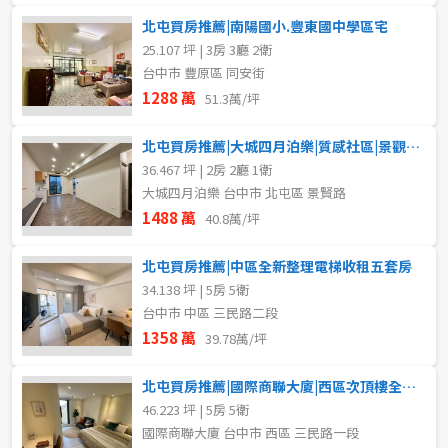
北屯買房推薦|南陽國小.豐東國中學區宅
25.107 坪 | 3房 3廳 2衛
台中市 豐原區 同安街
1288 萬
51.3萬/坪
北屯買房推薦|大城四月泊樂|質感社區|景觀兩房平車
36.467 坪 | 2房 2廳 1衛
大城四月泊樂 台中市 北屯區 景賢路
1488 萬
40.8萬/坪
北屯買房推薦|中區全新整理電梯收租五套房
34.138 坪 | 5房 5衛
台中市 中區 三民路二段
1358 萬
39.78萬/坪
北屯買房推薦|國際商聯大廈|西區次頂樓全新整理收租五套房
46.223 坪 | 5房 5衛
國際商聯大廈 台中市 西區 三民路一段