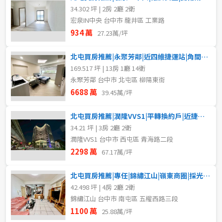
34.302 坪 | 2房 2廳 2衛
宏泉IN中央 台中市 龍井區 工業路
934 萬
27.23萬/坪
北屯買房推薦|永聚芳鄰|近四維捷運站|角間店面+精裝13套房
169.517 坪 | 13房 1廳 14衛
永聚芳鄰 台中市 北屯區 柳陽東街
6688 萬
39.45萬/坪
北屯買房推薦|潤隆VVS1|平轉換約戶|近捷運景觀三房平車
34.21 坪 | 3房 2廳 2衛
潤隆VVS1 台中市 西屯區 青海路二段
2298 萬
67.17萬/坪
北屯買房推薦|專任|錦繡江山|嶺東商圈|採光四房車位
42.498 坪 | 4房 2廳 2衛
錦繡江山 台中市 南屯區 五權西路三段
1100 萬
25.88萬/坪