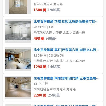
台中市 北屯區 北屯路
1樓
5~10樓
樓層
1580 萬
1980萬
不拘
11~20樓
地下室
21樓以上
北屯買房推薦|功成名就|太原路低總價可住可辦
20.432 坪 | 1廳
1樓
2樓
~
樓
功成名就大樓 台中市 北區 太原路一段
498 萬
588萬
3樓
4樓
格局
北屯買房推薦|專任|巴黎第六區|崇德文心捷運宅|視野兩房車位
5~10樓
11~20樓
32.046 坪 | 2房 2廳 2衛
不拘
2房
巴黎第六區 台中市 北屯區 文心路四段
1298 萬
1468萬
21樓以上
3房
4房
北屯買房推薦|來來錢站|四門牌|三車位整層商辦
~
樓
137.778 坪
來來錢站 台中市 北屯區 北屯路
租金(元)
2280 萬
2580萬
格局