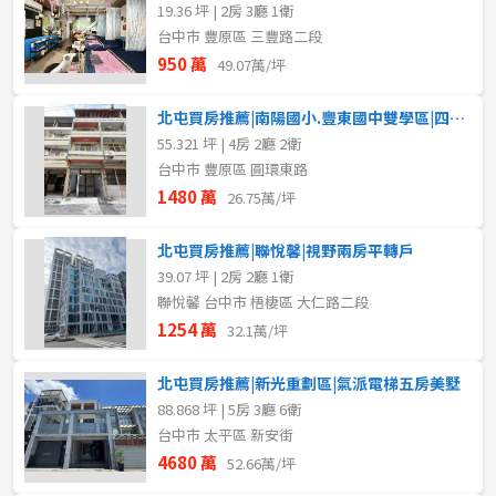
19.36 坪 | 2房 3廳 1衛
台中市 豐原區 三豐路二段
950 萬
49.07萬/坪
北屯買房推薦|南陽國小.豐東國中雙學區|四房透天
55.321 坪 | 4房 2廳 2衛
台中市 豐原區 圓環東路
1480 萬
26.75萬/坪
北屯買房推薦|聯悅馨|視野兩房平轉戶
39.07 坪 | 2房 2廳 1衛
聯悅馨 台中市 梧棲區 大仁路二段
1254 萬
32.1萬/坪
北屯買房推薦|新光重劃區|氣派電梯五房美墅
88.868 坪 | 5房 3廳 6衛
台中市 太平區 新安街
4680 萬
52.66萬/坪