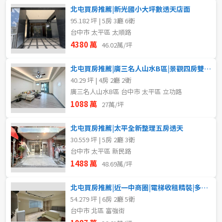
北屯買房推薦|新光國小大坪數透天店面
95.182 坪 | 5房 3廳 6衛
台中市 太平區 太順路
4380 萬
46.02萬/坪
北屯買房推薦|廣三名人山水B區|景觀四房雙陽台平車
40.29 坪 | 4房 2廳 2衛
廣三名人山水B區 台中市 太平區 立功路
1088 萬
27萬/坪
北屯買房推薦|太平全新整理五房透天
30.559 坪 | 5房 2廳 3衛
台中市 太平區 新民路
1488 萬
48.69萬/坪
北屯買房推薦|近一中商圈|電梯收租精裝|多種房型A
54.279 坪 | 6房 2廳 5衛
台中市 北區 富強街