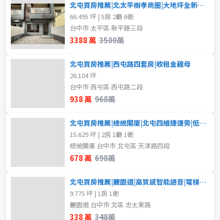
北屯買房推薦|北太平樹孝商圈|大地坪全新電梯別墅6
66.495 坪 | 5房 2廳 6衛
台中市 太平區 新平路三段
3388 萬
3500萬
北屯買房推薦|西屯路四套房|收租金雞母
26.104 坪
台中市 西屯區 西屯路二段
938 萬
968萬
北屯買房推薦|總統閣廈|北屯四維捷運旁|低總價精美兩房
15.629 坪 | 2房 1廳 1衛
總統閣廈 台中市 北屯區 天津路四段
678 萬
698萬
北屯買房推薦|麗園道|高質感智能語音|電梯收租精美套房
9.775 坪 | 1房 1衛
麗園道 台中市 北區 忠太東路
338 萬
348萬