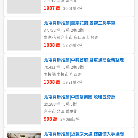
台中市 北區 富強街
1987 萬
36.61萬/坪
北屯買房推薦|皇家花園|景觀三房平車
37.722 坪 | 3房 2廳 2衛
皇家花園 台中市 烏日區 新興路
1088 萬
28.84萬/坪
北屯買房推薦|中興首府|雙車邊間全新整理五房美墅
70.431 坪 | 5房 2廳 3衛
南投縣 南投市 府西路
1388 萬
19.71萬/坪
北屯買房推薦|中國醫商圈|收租五套房
29.288 坪 | 5房 5衛
台中市 北區 益華街
998 萬
34.08萬/坪
北屯買房推薦|近豐原大道|樓店價入手邊間透天店面