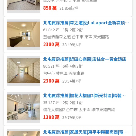
聖及第 台中市 北屯區 崇德三路
858 萬
31.85萬/坪
北屯買房推薦|森之道|近LaLaport全新次頂樓三房雙平車
61.842 坪 | 3房 2廳 2衛
豐邑浩瀚森之道 台中市 東區 東光園路
2380 萬
38.49萬/坪
北屯買房推薦|近田心商圈|店住合一黃金透店
80.571 坪 | 6房 4廳 3衛
台中市 豐原區 圓環東路
2380 萬
29.54萬/坪
北屯買房推薦|櫻花大櫻國2|新光特區|精裝兩房柱邊平車
35.137 坪 | 2房 2廳 1衛
櫻花大櫻國2 台中市 太平區 環中東路四段
1398 萬
39.79萬/坪
北屯買房推薦|家晟天廈|東平中興雙商圈|電梯視野大三房