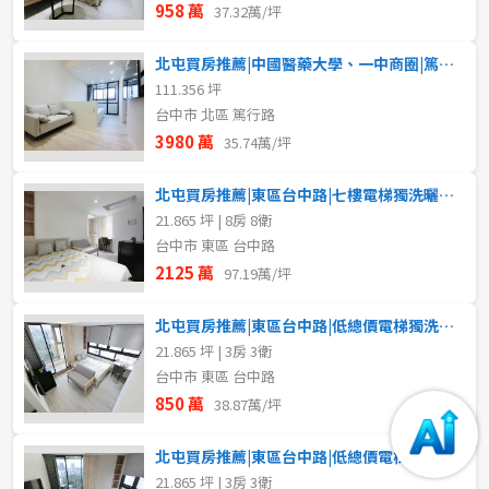
958 萬
37.32萬/坪
北屯買房推薦|中國醫藥大學、一中商圈|篤行路電梯透套
111.356 坪
台中市 北區 篤行路
3980 萬
35.74萬/坪
北屯買房推薦|東區台中路|七樓電梯獨洗曬八套
21.865 坪 | 8房 8衛
台中市 東區 台中路
2125 萬
97.19萬/坪
北屯買房推薦|東區台中路|低總價電梯獨洗曬三套C
21.865 坪 | 3房 3衛
台中市 東區 台中路
850 萬
38.87萬/坪
取消
取消
取消
送出
送出
送出
北屯買房推薦|東區台中路|低總價電梯獨洗曬三套B
21.865 坪 | 3房 3衛