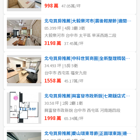
998 萬
47.05萬/坪
北屯買房推薦|大毅樂河市|震後輕屋齡|邊間雙車透天
85.399 坪 | 4房 3廳 3衛
大毅樂河市 台中市 太平區 旱溪西路二段
3198 萬
37.45萬/坪
北屯買房推薦|中科世貿商圈|全新整理精裝電梯五套房
34.493 坪 | 5房 5衛
台中市 西屯區 福安九街
1558 萬
45.17萬/坪
北屯買房推薦|興富發市政新銳|七期飯店式小豪宅
30.58 坪 | 2房 2廳 1衛
興富發市政新銳 台中市 西屯區 河南路四段
1998 萬
65.34萬/坪
北屯買房推薦|慶山環東尊爵|正圓環東路|邊間輕屋齡大面寬住店