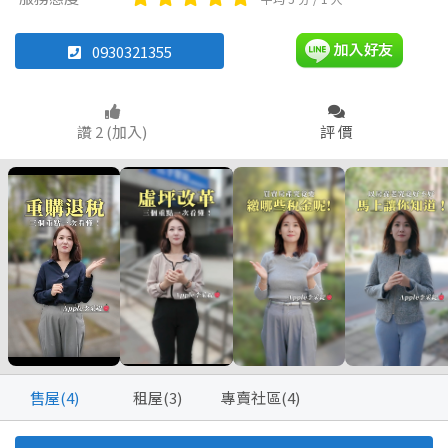
0930321355
坪數
坪數
不拘
不拘
20坪以下
20坪以下
讚 2 (加入)
評 價
30~40 坪
40~50 坪
~
坪
60~70 坪
樓層
~
坪
不拘
2樓
5~10樓
樓層
不拘
5~10樓
~
樓
售屋(4)
租屋(3)
專賣社區(4)
11~20樓