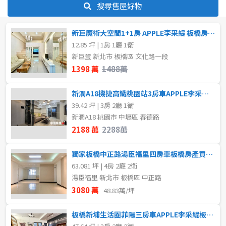
格局
搜尋售屋好物
~
樓
不拘
2房
新巨魔術大空間1+1房 APPLE李采緹 板橋房產買賣
12.85 坪 | 1房 1廳 1衛
格局
新巨蛋 新北市 板橋區 文化路一段
租金(元)
1398 萬
1488萬
不拘
1房
新潤A18機捷高鐵桃園站3房車APPLE李采緹板橋房產買賣
3房
4房
39.42 坪 | 3房 2廳 1衛
新潤A18 桃園市 中壢區 春德路
2188 萬
2288萬
屋齡
獨家板橋中正路湯臣福里四房車板橋房產買賣APPLE李采緹
不拘
63.081 坪 | 4房 2廳 2衛
湯臣福里 新北市 板橋區 中正路
3080 萬
48.83萬/坪
售價
板橋新埔生活圈菲陽三房車APPLE李采緹板橋房產買賣