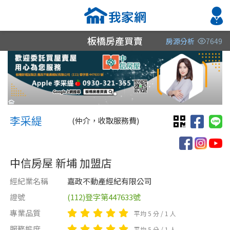
板橋房產買賣
房源分析
7649
縣市
縣市
縣市
區域
區域
區域
不限
不限
不限
不限
不限
不限
李采緹 APPLE 李采緹
新北市
台北市
李采緹
(仲介，收取服務費)
桃園市
新北市
中信房屋 新埔 加盟店
經紀業名稱
嘉政不動產經紀有限公司
證號
(112)登字第447633號
類型(可複選)
售價
類型(可複選)
專業品質
平均 5 分 / 1 人
不拘
不拘
電梯大樓
整層住家
獨立套房
服務態度
平均 5 分 / 1 人