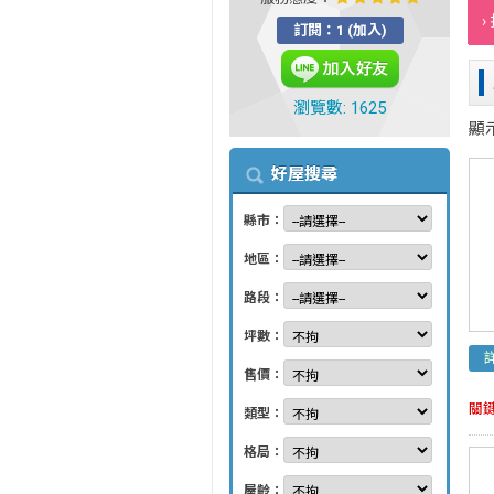
›
訂閱：1 (加入)
瀏覽數: 1625
顯
好屋搜尋
縣市：
地區：
路段：
坪數：
售價：
關
類型：
格局：
屋齡：