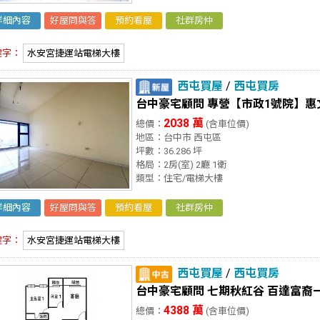
詳細內容
好屋問與答
預約看屋
社群房仲
鍵字：
水安宮捷運站電梯大樓
西屯買屋
/
西屯買房
台中豪宅顧問 專營【市政1號院】
2038 萬
總價：
(含車位價)
地區：台中市 西屯區
坪數：36.286 坪
格局：2房(室) 2廳 1衛
類型：住宅/電梯大樓
詳細內容
好屋問與答
預約看屋
社群房仲
鍵字：
水安宮捷運站電梯大樓
西屯買屋
/
西屯買房
台中豪宅顧問 七期秋紅谷 百達富裔
4388 萬
總價：
(含車位價)