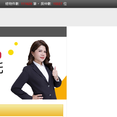
總物件數:
111629
筆， 房仲數:
15327
位