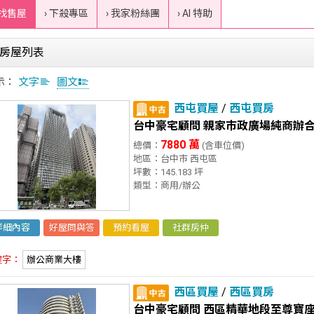
 找售屋
› 下殺專區
› 我家粉絲團
› AI 特助
房屋列表
示：
文字
圖文
西屯買屋
/
西屯買房
台中豪宅顧問 親家巿政廣場純商辦
7880 萬
總價：
(含車位價)
地區：台中市 西屯區
坪數：145.183 坪
類型：商用/辦公
詳細內容
好屋問與答
預約看屋
社群房仲
鍵字：
辦公商業大樓
西區買屋
/
西區買房
台中豪宅顧問 西區精華地段至尊寶