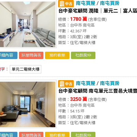
南屯買屋
/
南屯買房
台中豪宅顧問 潤隆｜單元二｜富人
1780 萬
總價：
(含車位價)
地區：台中市 南屯區
坪數：42.367 坪
格局：3房(室) 2廳 2衛
類型：住宅/電梯大樓
詳細內容
好屋問與答
預約看屋
社群房仲
鍵字：
單元二電梯大樓
南屯買屋
/
南屯買房
台中豪宅顧問 南屯單元三豐邑大境
3250 萬
總價：
(含車位價)
地區：台中市 南屯區
坪數：54.15 坪
格局：3房(室) 2廳 2衛
類型：住宅/電梯大樓
詳細內容
好屋問與答
預約看屋
社群房仲