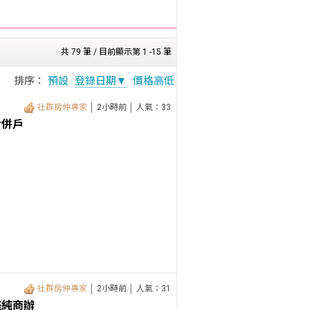
共 79 筆 / 目前顯示第 1 -15 筆
排序：
預設
登錄日期▼
價格高低
社群房仲專家
│ 2小時前 │ 人氣：33
合併戶
社群房仲專家
│ 2小時前 │ 人氣：31
座純商辦