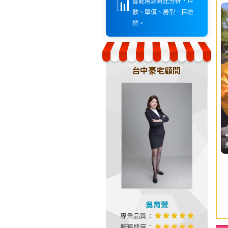
📊
智能房源對比分析，坪
數、單價、房型一目瞭
然。
台中豪宅顧問
吳育萱
專業品質：
服務態度：