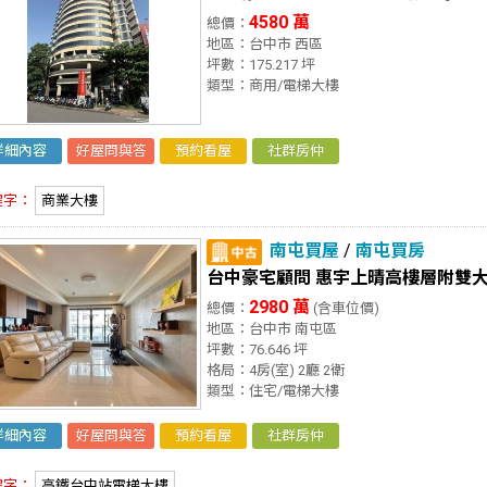
4580 萬
總價：
地區：台中市 西區
坪數：175.217 坪
類型：商用/電梯大樓
詳細內容
好屋問與答
預約看屋
社群房仲
鍵字：
商業大樓
南屯買屋
/
南屯買房
台中豪宅顧問 惠宇上晴高樓層附雙
2980 萬
總價：
(含車位價)
地區：台中市 南屯區
坪數：76.646 坪
格局：4房(室) 2廳 2衛
類型：住宅/電梯大樓
詳細內容
好屋問與答
預約看屋
社群房仲
鍵字：
高鐵台中站電梯大樓