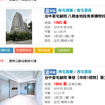
南屯買屋
/
南屯買房
台中豪宅顧問 八期金地段秀泰購物
1980 萬
總價：
地區：台中市 南屯區
坪數：42.348 坪
格局：3房(室) 2廳 2衛
類型：住宅/電梯大樓
詳細內容
好屋問與答
預約看屋
社群房仲
鍵字：
豐樂公園站電梯大樓
西屯買屋
/
西屯買房
台中豪宅顧問 專營【市政1號院】
1866 萬
總價：
(含車位價)
地區：台中市 西屯區
坪數：35.32 坪
格局：2房(室) 2廳 1衛
類型：住宅/電梯大樓