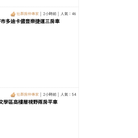
社群房仲專家
│ 2小時前 │ 人氣：46
好市多迪卡儂豐樂捷運三房車
社群房仲專家
│ 2小時前 │ 人氣：54
惠文學區高樓層視野兩房平車