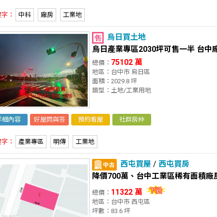
鍵字：
中科
廠房
工業地
烏日買土地
烏日產業專區2030坪可售一半 台中
75102 萬
總價：
地區：台中市 烏日區
面積：2029.8 坪
類型：土地/工業用地
詳細內容
好屋問與答
預約看屋
社群房仲
鍵字：
產業專區
明傳
工業地
西屯買屋
/
西屯買房
降價700萬、台中工業區稀有面積廠
11322 萬
總價：
地區：台中市 西屯區
坪數：83.6 坪