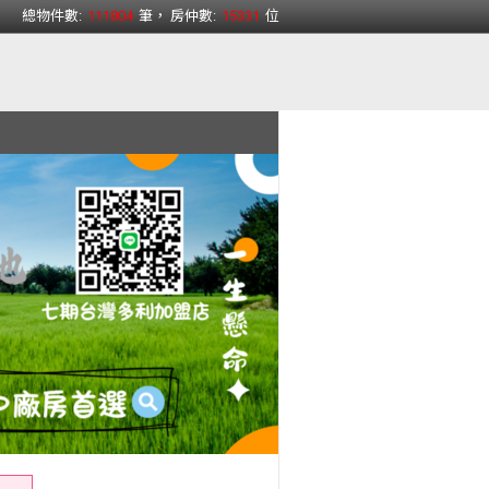
總物件數:
111804
筆， 房仲數:
15331
位