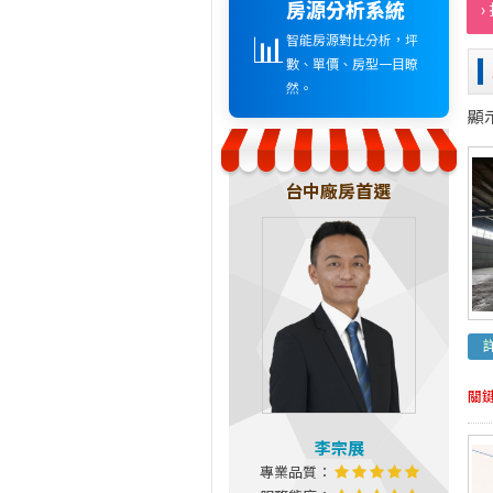
房源分析系統
›
📊
智能房源對比分析，坪
數、單價、房型一目瞭
然。
顯
台中廠房首選
關
李宗展
專業品質：