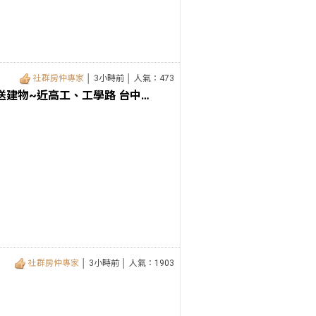
社群房仲專家
│ 3小時前 │ 人氣：473
大降價！僑泰三照工業地廠房~買地送建物~近高工、工學路 台中廠房首
社群房仲專家
│ 3小時前 │ 人氣：1903