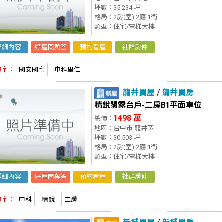
坪數：35.234 坪
格局：2房(室) 2廳 1衛
類型：住宅/電梯大樓
詳細內容
好屋問與答
預約看屋
社群房仲
鍵字：
國安國宅
中科里仁
龍井買屋
/
龍井買房
精銳闊露台戶-二房B1平面車位
1498 萬
總價：
地區：台中市 龍井區
坪數：30.503 坪
格局：2房(室) 2廳 1衛
類型：住宅/電梯大樓
詳細內容
好屋問與答
預約看屋
社群房仲
鍵字：
中科
精銳
二房