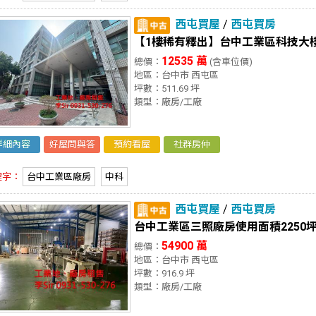
西屯買屋
/
西屯買房
【1樓稀有釋出】台中工業區科技大
12535 萬
總價：
(含車位價)
地區：台中市 西屯區
坪數：511.69 坪
類型：廠房/工廠
詳細內容
好屋問與答
預約看屋
社群房仲
鍵字：
台中工業區廠房
中科
西屯買屋
/
西屯買房
台中工業區三照廠房使用面積2250
54900 萬
總價：
地區：台中市 西屯區
坪數：916.9 坪
類型：廠房/工廠