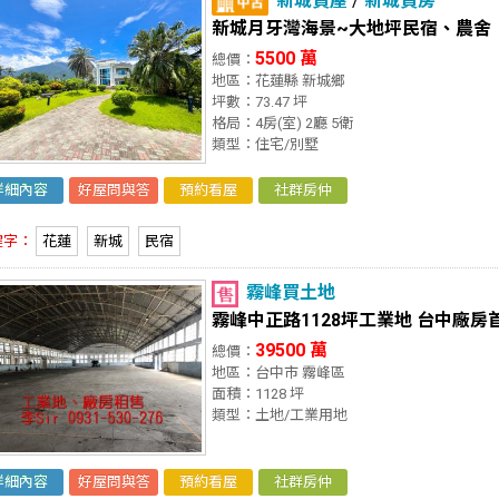
新城買屋
/
新城買房
新城月牙灣海景~大地坪民宿、農舍
5500 萬
總價：
地區：花蓮縣 新城鄉
坪數：73.47 坪
格局：4房(室) 2廳 5衛
類型：住宅/別墅
詳細內容
好屋問與答
預約看屋
社群房仲
鍵字：
花蓮
新城
民宿
霧峰買土地
霧峰中正路1128坪工業地 台中廠房
39500 萬
總價：
地區：台中市 霧峰區
面積：1128 坪
類型：土地/工業用地
詳細內容
好屋問與答
預約看屋
社群房仲