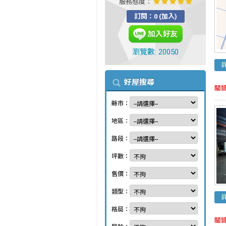
服務態度：
訂閱：0 (加入)
瀏覽數: 20050
好屋搜尋
關
縣市：
地區：
路段：
坪數：
售價：
類型：
格局：
關