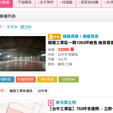
 找售屋
› 下殺專區
› 主打物件
› 找租屋
› 我家粉絲團
› AI
房屋列表
示：
文字
圖文
梧棲買屋
/
梧棲買房
關連工業區一期1050坪廠售 廠房首
32000 萬
總價：
地區：台中市 梧棲區
坪數：520 坪
類型：廠房/工廠
詳細內容
好屋問與答
預約看屋
社群房仲
鍵字：
關連工業區廠房
台中港
南屯買土地
【台中工業區】750坪含建照 ─ 立