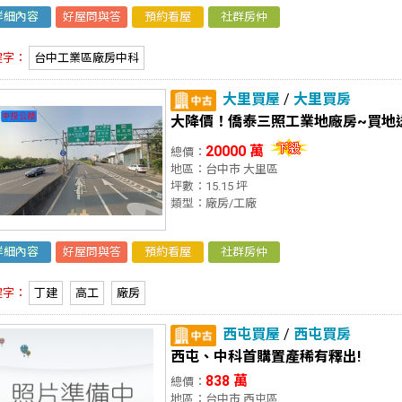
詳細內容
好屋問與答
預約看屋
社群房仲
鍵字：
台中工業區廠房中科
大里買屋
/
大里買房
20000 萬
總價：
地區：台中市 大里區
坪數：15.15 坪
類型：廠房/工廠
詳細內容
好屋問與答
預約看屋
社群房仲
鍵字：
丁建
高工
廠房
西屯買屋
/
西屯買房
西屯、中科首購置產稀有釋出!
838 萬
總價：
地區：台中市 西屯區