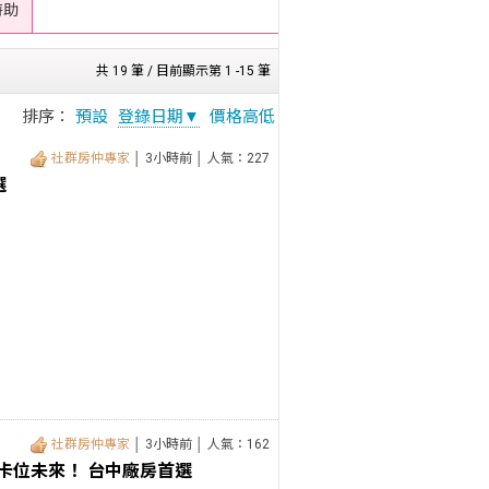
 特助
共 19 筆 / 目前顯示第 1 -15 筆
排序：
預設
登錄日期▼
價格高低
社群房仲專家
│ 3小時前 │ 人氣：227
選
社群房仲專家
│ 3小時前 │ 人氣：162
即卡位未來！ 台中廠房首選