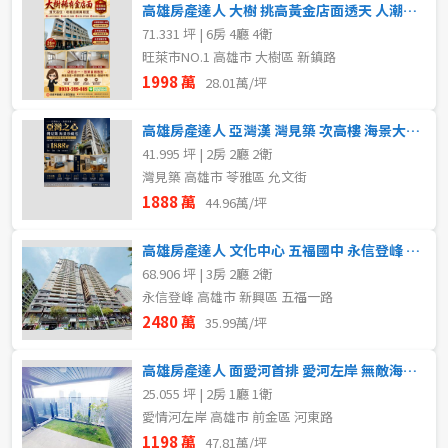
高雄房產達人 大樹 挑高黃金店面透天 人潮錢潮一次擁有
71.331 坪 | 6房 4廳 4衛
旺萊市NO.1 高雄市 大樹區 新鎮路
1998 萬
28.01萬/坪
高雄房產達人 亞灣漢 灣見築 次高樓 海景大2房 雙衛精品宅
41.995 坪 | 2房 2廳 2衛
灣見築 高雄市 苓雅區 允文街
1888 萬
44.96萬/坪
高雄房產達人 文化中心 五福國中 永信登峰 大三房平車
68.906 坪 | 3房 2廳 2衛
永信登峰 高雄市 新興區 五福一路
2480 萬
35.99萬/坪
高雄房產達人 面愛河首排 愛河左岸 無敵海景 2房車位
25.055 坪 | 2房 1廳 1衛
愛情河左岸 高雄市 前金區 河東路
1198 萬
47.81萬/坪