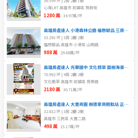
36.599 坪 | 2房 2廳 1衛
心灣LRT 高雄市 前鎮區 育群街
1280 萬
34.97萬/坪
高雄房產達人 小港森林公園 福懋毓品 三房車位 捷運宅
33.293 坪 | 3房 2廳 2衛
福懋毓品 高雄市 小港區 山明路
988 萬
29.68萬/坪
高雄房產達人 光華國中 文化翡翠 面樹海豪邸 正四房平車
70.992 坪 | 4房 2廳 2衛
文化翡翠 高雄市 前鎮區 育樂路
2180 萬
30.71萬/坪
高雄房產達人 大豐商圈 樹德家商輕軌站 正興國小 學區房
32.832 坪 | 3房 2廳 2衛
高雄市 三民區 大豐二路
498 萬
15.17萬/坪