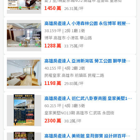
愛丁堡/親愛京城NO2 高雄市 左營區 重惠街
1450 萬
26.31萬/坪
高雄房產達人 小港森林公園 永信博萃 輕屋齡 二房平車
38.159 坪 | 2房 1廳 1衛
博萃 高雄市 小港區 華山路
1288 萬
33.75萬/坪
高雄房產達人 亞洲新灣區 勞工公園 獅甲捷運 四房捷運宅
40.155 坪 | 4房 2廳 2衛
民權皇家 高雄市 前鎮區 民權二路
1198 萬
29.83萬/坪
高雄房產達人 近仁武八卦寮商圈 皇家美墅13 全新未住雙車墅
60.215 坪 | 4房 3廳 5衛
皇家美墅NO13期 高雄市 仁武區 永田街
2300 萬
38.2萬/坪
高雄房產達人 美術館 皇苑御寶 設計師百坪宅 雙平車 大器之作