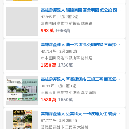
高雄房產達人 瑞隆商圈 富貴明園 低公設 四房平車
42.945 坪 | 4房 2廳 2衛
富貴明園 高雄市 前鎮區 瑞福路
998 萬
1068萬
高雄房產達人 農十六 看見公園的家 三面採光陽台進出三房車位
43.714 坪 | 3房 2廳 2衛
串本空間 高雄市 鼓山區 裕誠路
1650 萬
1750萬
高雄房產達人 草衙捷運站 玉鎮玉喜 面寬氣派 精美樓店
36.99 坪 | 1房 1廳 1衛
玉鎮玉喜 高雄市 小港區 翠亨南路
1580 萬
1650萬
高雄房產達人 近高科大 一卡皮箱入住 裝潢精緻 車墅
67.777 坪 | 5房 2廳 4衛
菩提墅 高雄市 三民區 大裕路