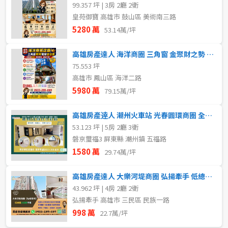
99.357 坪 | 3房 2廳 2衛
皇苑御寶 高雄市 鼓山區 美術南三路
5280 萬
53.14萬/坪
高雄房產達人 海洋商圈 三角窗 金聚財之勢 電梯透天店面
75.553 坪
高雄市 鳳山區 海洋二路
5980 萬
79.15萬/坪
高雄房產逹人 潮州火車站 光春圓環商圈 全新未住 幸福雙車墅
53.123 坪 | 5房 2廳 3衛
磐京璽福3 屏東縣 潮州鎮 五福路
1580 萬
29.74萬/坪
高雄房產達人 大樂河堤商圈 弘揚牽手 低總價 大四房平車
43.962 坪 | 4房 2廳 2衛
弘揚牽手 高雄市 三民區 民族一路
998 萬
22.7萬/坪