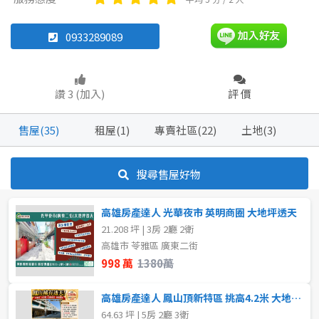
店面
0933289089
坪數
不拘
20坪以下
坪數
讚 3 (加入)
評 價
不拘
20坪以下
~
坪
售屋(35)
租屋(1)
專賣社區(22)
土地(3)
20~30 坪
30~40 坪
樓層
搜尋售屋好物
40~50 坪
50~60 坪
不拘
5~10樓
高雄房產達人 光華夜市 英明商圈 大地坪透天
60~70 坪
70~80 坪
21.208 坪 | 3房 2廳 2衛
~
樓
高雄市 苓雅區 廣東二街
80坪以上
998 萬
1380萬
格局
~
坪
高雄房產達人 鳳山頂新特區 挑高4.2米 大地坪 透天店面
64.63 坪 | 5房 2廳 3衛
不拘
3房