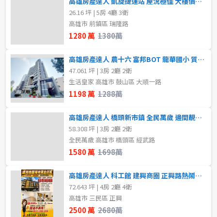
高雄房產達人 凱旋捷運站 屋況極佳 大樓價入住透天首選
不拘
1房
26.16 坪 | 5房 4廳 3衛
高雄市 前鎮區 瑞隆路
2房
3房
1280 萬
1380萬
4房
5房以上
高雄房產達人 農十六 富邦BOT 龍華國小 質感三房平車
47.061 坪 | 3房 2廳 2衛
生活皇家 高雄市 鼓山區 大順一路
屋齡
1198 萬
1288萬
不拘
高雄房產達人 橋頭新市鎮 全民萬歲 邊間靚亮三房平車 捷運宅
58.308 坪 | 3房 2廳 2衛
全民萬歲 高雄市 橋頭區 經武路
售價
1580 萬
1698萬
高雄房產達人 科工館 建興商圈 正興路熱鬧燙金店面
72.643 坪 | 4房 2廳 4衛
高雄市 三民區 正興
2500 萬
2680萬