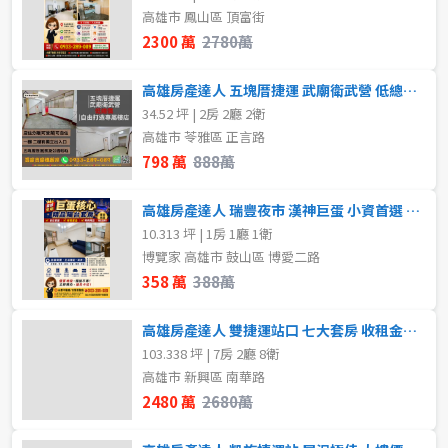
高雄市 鳳山區 頂富街
樓層
2300 萬
2780萬
租金(元)
不拘
地下室
高雄房產達人 五塊厝捷運 武廟衛武營 低總價 樓店
34.52 坪 | 2房 2廳 2衛
1樓
2樓
高雄市 苓雅區 正言路
798 萬
888萬
3樓
4樓
高雄房產達人 瑞豐夜市 漢神巨蛋 小資首選 捷運宅
5~10樓
11~20樓
10.313 坪 | 1房 1廳 1衛
博覽家 高雄市 鼓山區 博愛二路
358 萬
388萬
21樓以上
高雄房產達人 雙捷運站口 七大套房 收租金店面
~
樓
103.338 坪 | 7房 2廳 8衛
高雄市 新興區 南華路
2480 萬
2680萬
格局