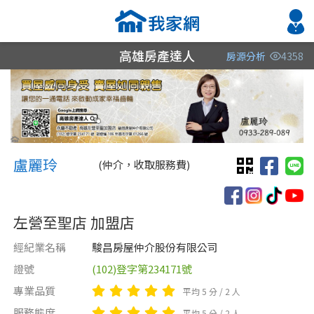
高雄房產達人
房源分析
4358
縣市
縣市
縣市
區域
區域
區域
不限
不限
不限
不限
不限
不限
盧麗玲 盧麗玲
高雄市
嘉義縣
高雄市
盧麗玲
(仲介，收取服務費)
屏東縣
高雄市
左營至聖店 加盟店
屏東縣
經紀業名稱
駿昌房屋仲介股份有限公司
證號
(102)登字第234171號
類型(可複選)
售價
類型(可複選)
專業品質
平均 5 分 / 2 人
不拘
不拘
整層住家
公寓
電梯大樓
透天厝
服務態度
平均 5 分 / 2 人