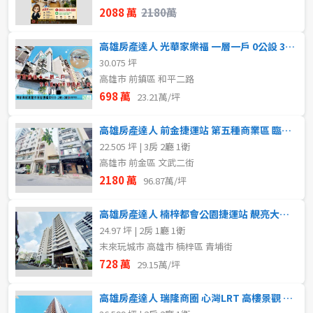
2088 萬
2180萬
高雄房產達人 光華家樂福 一層一戶 0公設 30坪 電梯華廈
30.075 坪
高雄市 前鎮區 和平二路
698 萬
23.21萬/坪
高雄房產達人 前金捷運站 第五種商業區 臨路透天稀有釋出
22.505 坪 | 3房 2廳 1衛
高雄市 前金區 文武二街
2180 萬
96.87萬/坪
高雄房產達人 楠梓都會公園捷運站 靚亮大兩房捷運宅 首購必看
24.97 坪 | 2房 1廳 1衛
末來玩城市 高雄市 楠梓區 青埔街
728 萬
29.15萬/坪
高雄房產達人 瑞隆商圈 心灣LRT 高樓景觀 2房平車 捷運宅