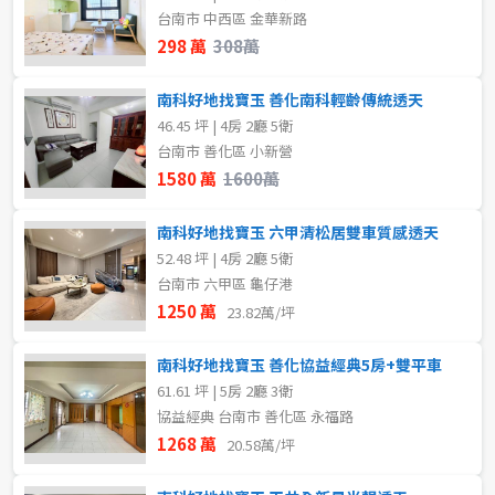
格局
台南市 中西區 金華新路
不拘
4樓
298 萬
308萬
不拘
5房以上
5~10樓
南科好地找寶玉 善化南科輕齡傳統透天
46.45 坪 | 4房 2廳 5衛
租金(元)
~
樓
台南市 善化區 小新營
1580 萬
1600萬
格局
南科好地找寶玉 六甲清松居雙車質感透天
52.48 坪 | 4房 2廳 5衛
不拘
1房
台南市 六甲區 龜仔港
1250 萬
23.82萬/坪
2房
3房
南科好地找寶玉 善化協益經典5房+雙平車
4房
5房以上
61.61 坪 | 5房 2廳 3衛
協益經典 台南市 善化區 永福路
1268 萬
20.58萬/坪
屋齡