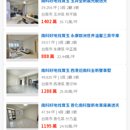
南科好地找寶玉 玉井全新晨光靚透天
不拘
39.256 坪 | 3房 2廳 3衛
台南市 玉井區 和平路
1402 萬
35.71萬/坪
售價
南科好地找寶玉 永康歐洲世界溫馨三房平車
39.57 坪 | 3房 2廳 2衛
台南市 永康區 中正路
888 萬
22.44萬/坪
南科好地找寶玉 西港近南科全新雙車墅
49.825 坪 | 3房 2廳 3衛
台南市 西港區 羨仔林
1288 萬
25.85萬/坪
南科好地找寶玉 善化南科整新有車庫美透天
47.94 坪 | 4房 2廳 3衛
台南市 善化區 什乃里
1195 萬
24.93萬/坪