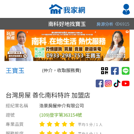
南科好地找寶玉
房源分析
6915
縣市
縣市
縣市
區域
區域
區域
不限
不限
不限
不限
不限
不限
王寶玉 王寶玉
台南市
台南市
台南市
王寶玉
(仲介，收取服務費)
台灣房屋 善化南科特許 加盟店
經紀業名稱
浩景房屋仲介有限公司
證號
(109)登字第363154號
類型(可複選)
售價
類型(可複選)
專業品質
平均 5 分 / 1 人
不拘
不拘
電梯大樓
整層住家
套房
店面
透天厝
服務態度
平均 5 分 / 1 人