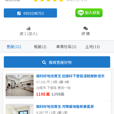
廠辦
其他
0933298753
坪數
不拘
20坪以下
坪數
讚 1 (加入)
評 價
不拘
20坪以下
50~60 坪
售屋(21)
租屋(2)
專賣社區(1)
土地(13)
30~40 坪
40~50 坪
~
坪
搜尋售屋好物
50~60 坪
60~70 坪
樓層
南科好地找寶玉 近南科下營裝潢輕屋齡透天
80坪以上
57.191 坪 | 4房 2廳 4衛
不拘
1樓
台南市 下營區 寮前一街
~
坪
1198 萬
1298萬
~
樓
南科好地找寶玉 河樂廣場整新美套房
樓層
9.287 坪 | 1房 1廳 1衛