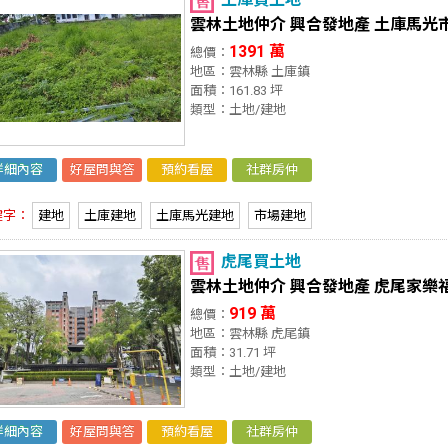
雲林土地仲介 興合發地產 土庫馬光
1391 萬
總價：
地區：雲林縣 土庫鎮
面積：161.83 坪
類型：土地/建地
詳細內容
好屋問與答
預約看屋
社群房仲
鍵字：
建地
土庫建地
土庫馬光建地
市場建地
虎尾買土地
雲林土地仲介 興合發地產 虎尾家樂
919 萬
總價：
地區：雲林縣 虎尾鎮
面積：31.71 坪
類型：土地/建地
詳細內容
好屋問與答
預約看屋
社群房仲