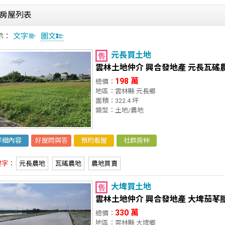
房屋列表
示：
文字
圖文
元長買土地
雲林土地仲介 興合發地產 元長瓦磘
198 萬
總價：
地區：雲林縣 元長鄉
面積：322.4 坪
類型：土地/農地
詳細內容
好屋問與答
預約看屋
社群房仲
鍵字：
元長農地
瓦磘農地
農地買賣
大埤買土地
雲林土地仲介 興合發地產 大埤茄苳
330 萬
總價：
地區：雲林縣 大埤鄉