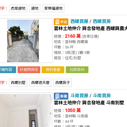
鍵字：
虎尾建地
建地
家樂福建地
西螺買屋
/
西螺買房
雲林土地仲介 興合發地產 西螺興農
2160 萬
總價：
(含車位價)
地區：雲林縣 西螺鎮
坪數：56 坪
格局：5房(室) 2廳 3衛
類型：住宅/別墅
詳細內容
好屋問與答
預約看屋
社群房仲
鍵字：
西螺別墅
西螺透天厝
西螺房子
斗南買屋
/
斗南買房
雲林土地仲介 興合發地產 斗南別墅
1050 萬
總價：
地區：雲林縣 斗南鎮
坪數：44 坪
格局：3房(室) 2廳 3衛