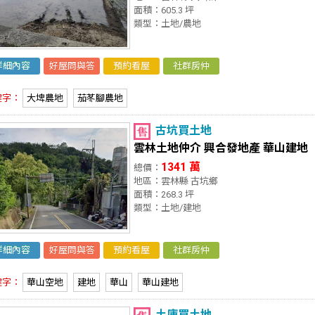
面積：605.3 坪
類型：土地/農地
詳細內容
好屋問與答
預約看屋
社群房仲
鍵字：
大埤農地
茄苳腳農地
古坑買土地
雲林土地仲介 興合發地產 華山建地
1341 萬
總價：
地區：雲林縣 古坑鄉
面積：268.3 坪
類型：土地/建地
詳細內容
好屋問與答
預約看屋
社群房仲
鍵字：
華山空地
建地
華山
華山建地
土庫買土地