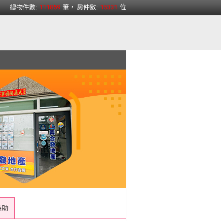
總物件數:
111859
筆， 房仲數:
15331
位
 特助