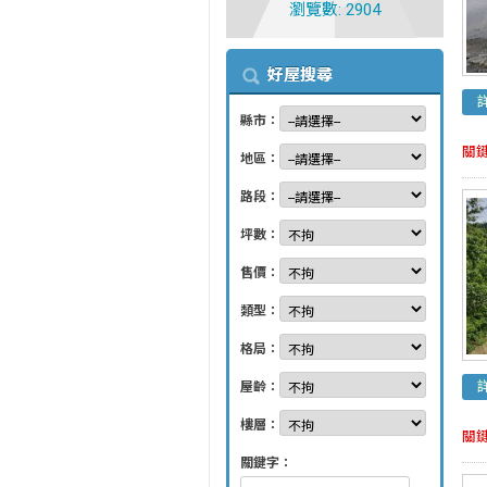
瀏覽數: 2904
好屋搜尋
縣市：
關
地區：
路段：
坪數：
售價：
類型：
格局：
屋齡：
樓層：
關
關鍵字：