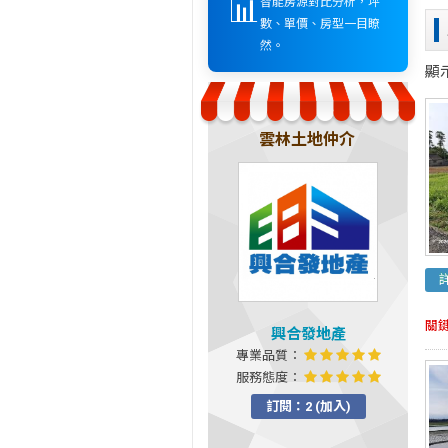
📊
智能房源對比分析，坪
數、單價、房型一目瞭
然。
顯
雲林土地仲介
關
興合發地產
專業品質：
服務態度：
訂閱：2 (加入)