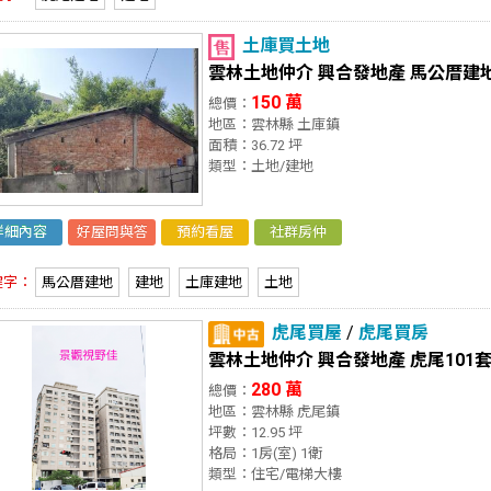
土庫買土地
雲林土地仲介 興合發地產 馬公厝建
150 萬
總價：
地區：雲林縣 土庫鎮
面積：36.72 坪
類型：土地/建地
詳細內容
好屋問與答
預約看屋
社群房仲
鍵字：
馬公厝建地
建地
土庫建地
土地
虎尾買屋
/
虎尾買房
雲林土地仲介 興合發地產 虎尾101
280 萬
總價：
地區：雲林縣 虎尾鎮
坪數：12.95 坪
格局：1房(室) 1衛
類型：住宅/電梯大樓