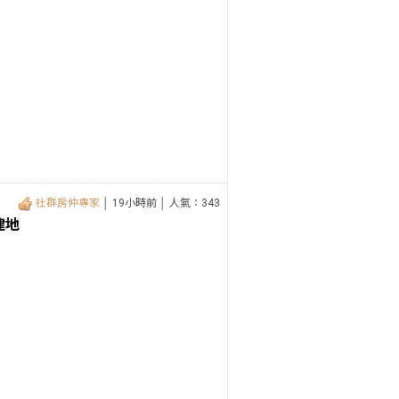
社群房仲專家
│ 19小時前 │ 人氣：343
建地