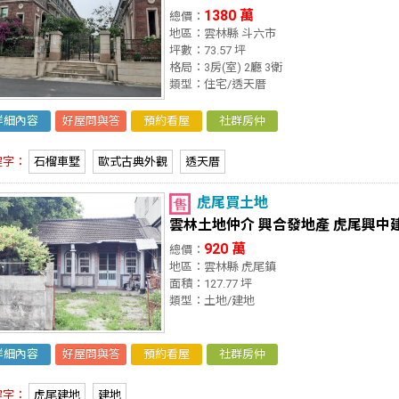
1380 萬
總價：
地區：雲林縣 斗六市
坪數：73.57 坪
格局：3房(室) 2廳 3衛
類型：住宅/透天厝
詳細內容
好屋問與答
預約看屋
社群房仲
鍵字：
石榴車墅
歐式古典外觀
透天厝
虎尾買土地
雲林土地仲介 興合發地產 虎尾興中
920 萬
總價：
地區：雲林縣 虎尾鎮
面積：127.77 坪
類型：土地/建地
詳細內容
好屋問與答
預約看屋
社群房仲
鍵字：
虎尾建地
建地