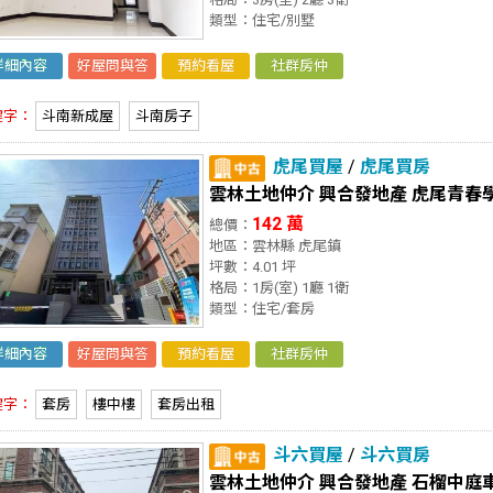
類型：住宅/別墅
詳細內容
好屋問與答
預約看屋
社群房仲
鍵字：
斗南新成屋
斗南房子
虎尾買屋
/
虎尾買房
雲林土地仲介 興合發地產 虎尾青春學
142 萬
總價：
地區：雲林縣 虎尾鎮
坪數：4.01 坪
格局：1房(室) 1廳 1衛
類型：住宅/套房
詳細內容
好屋問與答
預約看屋
社群房仲
鍵字：
套房
樓中樓
套房出租
斗六買屋
/
斗六買房
雲林土地仲介 興合發地產 石榴中庭