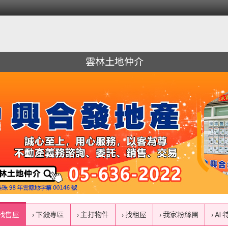
雲林土地仲介
 找售屋
› 下殺專區
› 主打物件
› 找租屋
› 我家粉絲團
› AI