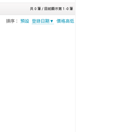
共 0 筆 / 目前顯示第 1 -0 筆
排序：
預設
登錄日期▼
價格高低
！