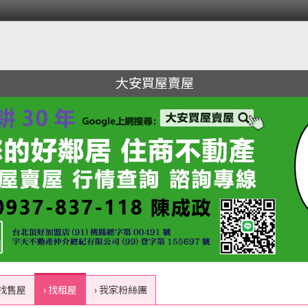
大安買屋賣屋
 找售屋
› 找租屋
› 我家粉絲團