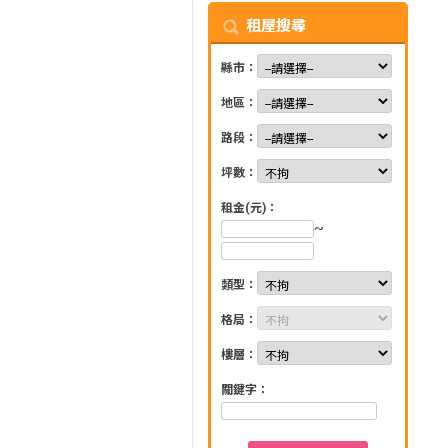
租屋搜尋
縣市：
地區：
路段：
坪數：
租金(元)：
~
類型：
格局：
樓層：
關鍵字：