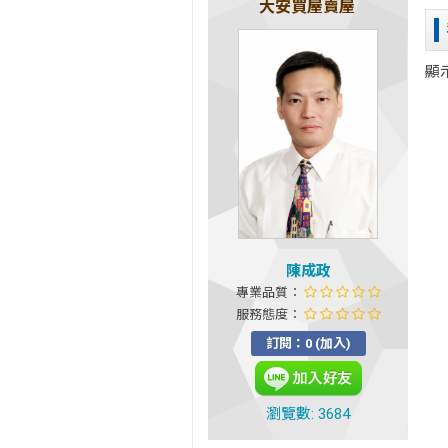
大安買屋賣屋
顯
陳成政
專業品質：
服務態度：
訂閱：0 (加入)
瀏覽數: 3684