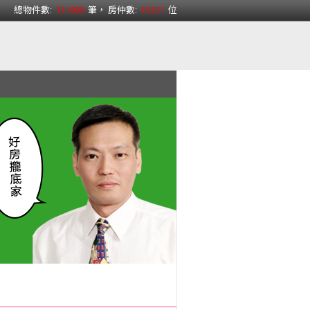
總物件數:
111989
筆， 房仲數:
15331
位