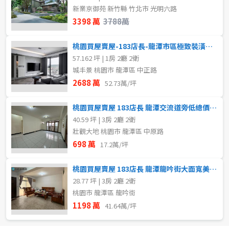
新業京御苑 新竹縣 竹北市 光明六路
~
樓
3398 萬
3788萬
格局
桃園買屋賣屋-183店長-龍潭市區極致裝潢景觀3改1房+平車
不拘
格局
57.162 坪 | 1房 2廳 2衛
城丰景 桃園市 龍潭區 中正路
不拘
1房
2688 萬
52.73萬/坪
租金(元)
2房
3房
桃園買屋賣屋 183店長 龍潭交流道旁低總價電梯三房+平車
40.59 坪 | 3房 2廳 2衛
壯觀大地 桃園市 龍潭區 中原路
屋齡
698 萬
17.2萬/坪
不拘
桃園買屋賣屋 183店長 龍潭龍吟街大面寬美透天
28.77 坪 | 3房 2廳 2衛
桃園市 龍潭區 龍吟街
1198 萬
售價
41.64萬/坪