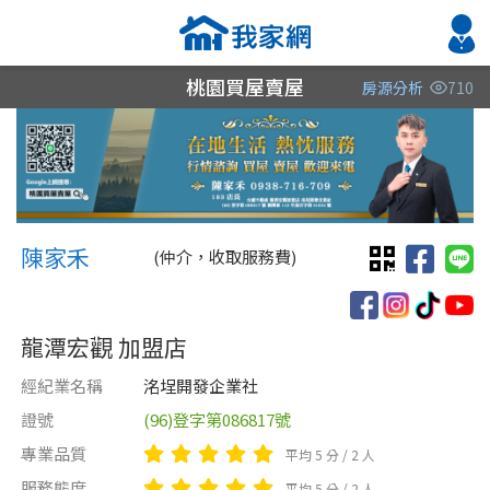
桃園買屋賣屋
房源分析
710
縣市
縣市
縣市
區域
區域
區域
不限
不限
不限
不限
不限
不限
陳家禾 陳家禾
桃園市
桃園市
桃園市
陳家禾
(仲介，收取服務費)
新竹縣
龍潭宏觀 加盟店
經紀業名稱
洺埕開發企業社
證號
(96)登字第086817號
類型(可複選)
售價
類型(可複選)
專業品質
平均 5 分 / 2 人
不拘
不拘
電梯大樓
店面
透天厝
廠房
華廈
服務態度
平均 5 分 / 2 人