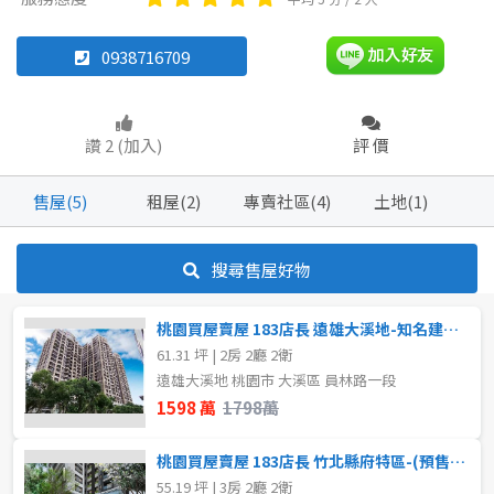
0938716709
坪數
坪數
不拘
不拘
20~30 坪
60~70 坪
讚 2 (加入)
評 價
40~50 坪
80坪以上
50~60 坪
售屋(5)
租屋(2)
專賣社區(4)
土地(1)
60~70 坪
~
坪
搜尋售屋好物
~
坪
樓層
桃園買屋賣屋 183店長 遠雄大溪地-知名建案高規兩房車-高樓景觀戶
61.31 坪 | 2房 2廳 2衛
不拘
1樓
樓層
遠雄大溪地 桃園市 大溪區 員林路一段
1598 萬
1798萬
不拘
5~10樓
5~10樓
桃園買屋賣屋 183店長 竹北縣府特區-(預售屋)新業京御苑景觀3房
11~20樓
~
樓
55.19 坪 | 3房 2廳 2衛