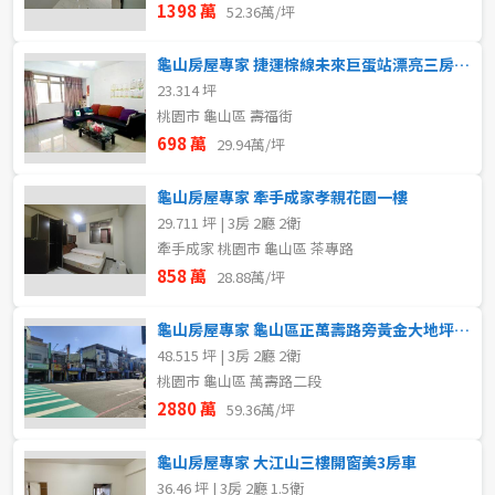
1398 萬
52.36萬/坪
龜山房屋專家 捷運棕線未來巨蛋站漂亮三房美寓
23.314 坪
桃園市 龜山區 壽福街
698 萬
29.94萬/坪
龜山房屋專家 牽手成家孝親花園一樓
29.711 坪 | 3房 2廳 2衛
牽手成家 桃園市 龜山區 茶專路
858 萬
28.88萬/坪
龜山房屋專家 龜山區正萬壽路旁黃金大地坪透天店面
48.515 坪 | 3房 2廳 2衛
桃園市 龜山區 萬壽路二段
2880 萬
59.36萬/坪
龜山房屋專家 大江山三樓開窗美3房車
36.46 坪 | 3房 2廳 1.5衛