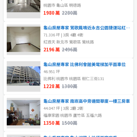
80坪以上
桃園市 龜山區 明德路
不拘
地下室
1980 萬
2280萬
~
坪
1樓
2樓
龜山房屋專家 鶯歌鳳鳴近永吉公園捷運站紅透天
71.336 坪 | 3房 4廳 4衛
3樓
4樓
紅透天 新北市 鶯歌區 鶯桃路
樓層
2196 萬
2496萬
不拘
地下室
5~10樓
11~20樓
龜山房屋專家 比佛利會館美電梯加平面車位
1樓
2樓
46.951 坪
~
樓
比佛利 桃園市 桃園區 樹仁三街131
1228 萬
1380萬
3樓
4樓
格局
龜山房屋專家 南崁高中旁邊間華廈一樓三房車
5~10樓
11~20樓
不拘
1房
44.047 坪 | 3房 2廳 2衛
福康家園 桃園市 蘆竹區 五福六路
21樓以上
1350 萬
1500萬
2房
3房
~
樓