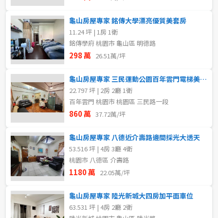
龜山房屋專家 銘傳大學漂亮優質美套房
11.24 坪 | 1房 1衛
銘傳學府 桃園市 龜山區 明德路
298 萬
26.51萬/坪
龜山房屋專家 三民運動公園百年雲門電梯美二房
22.797 坪 | 2房 2廳 1衛
百年雲門 桃園市 桃園區 三民路一段
860 萬
37.72萬/坪
龜山房屋專家 八德近介壽路邊間採光大透天
53.516 坪 | 4房 3廳 4衛
桃園市 八德區 介壽路
1180 萬
22.05萬/坪
龜山房屋專家 陸光新城大四房加平面車位
63.531 坪 | 4房 2廳 2衛