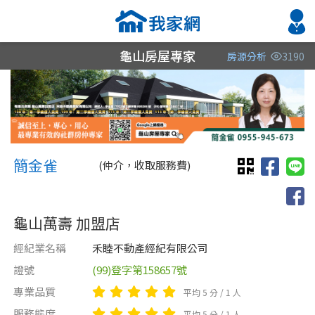
龜山房屋專家
房源分析
3190
縣市
縣市
縣市
區域
區域
區域
不限
不限
不限
不限
不限
不限
簡金雀 簡金雀
桃園市
桃園市
簡金雀
(仲介，收取服務費)
新北市
台中市
龜山萬壽 加盟店
新竹縣
經紀業名稱
禾睦不動產經紀有限公司
證號
(99)登字第158657號
類型(可複選)
售價
類型(可複選)
專業品質
平均 5 分 / 1 人
不拘
不拘
整層住家
公寓
電梯大樓
獨立套房
分租套房
套房
服務態度
平均 5 分 / 1 人