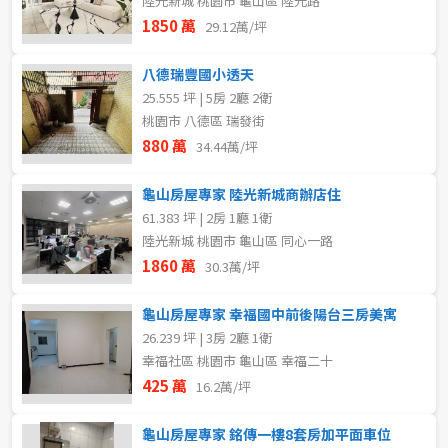
陸光新城 桃園市 龜山區 陸光路
1850 萬
29.12萬/坪
八德瑞豐國小透天
25.555 坪 | 5房 2廳 2衛
桃園市 八德區 瑞發街
880 萬
34.44萬/坪
龜山房屋專家 陸光新城商辦店住
61.383 坪 | 2房 1廳 1衛
陸光新城 桃園市 龜山區 同心一路
1860 萬
30.3萬/坪
龜山房屋專家 幸福國中前後陽台三房美寓
26.239 坪 | 3房 2廳 1衛
幸福社區 桃園市 龜山區 幸福二十
425 萬
16.2萬/坪
龜山房屋專家 銘傳一樓8套房加平面車位