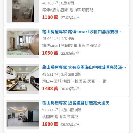
40.709 坪 | 8房 8衛
銘傳e族 桃園市 龜山區 明德路
1100 萬
27.02萬/坪
龜山房屋專家 銘傳smart收租四套房雙機械車位
45.994 坪 | 4房 4衛
銘傳smart 桃園市 龜山區 自強北路
1050 萬
22.83萬/坪
龜山房屋專家 大有商圈海山中國城漂亮裝潢三房車
49.531 坪 | 3房 2廳 2衛
海山中國城 桃園市 桃園區 民富十一街
1488 萬
30.04萬/坪
龜山房屋專家 近省道雙拼漂亮大透天
51.474 坪 | 4房 2廳 4衛
桃園市 龜山區 茶專路
1880 萬
36.52萬/坪