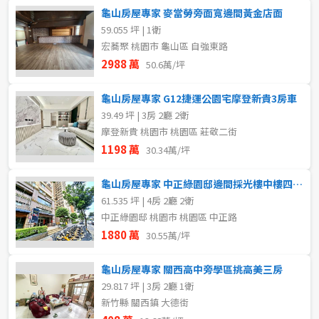
龜山房屋專家 麥當勞旁面寬邊間黃金店面
59.055 坪 | 1衛
宏蕎聚 桃園市 龜山區 自強東路
2988 萬
50.6萬/坪
龜山房屋專家 G12捷運公園宅摩登新貴3房車
39.49 坪 | 3房 2廳 2衛
摩登新貴 桃園市 桃園區 莊敬二街
1198 萬
30.34萬/坪
龜山房屋專家 中正綠園邸邊間採光樓中樓四房車
61.535 坪 | 4房 2廳 2衛
中正綠園邸 桃園市 桃園區 中正路
1880 萬
30.55萬/坪
龜山房屋專家 關西高中旁學區挑高美三房
29.817 坪 | 3房 2廳 1衛
新竹縣 關西鎮 大德街