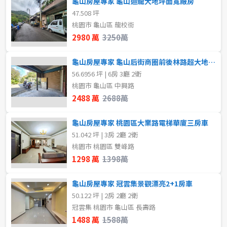
龜山房屋專家 龜山迴龍大地坪面寬廠房
4房
5房以上
47.508 坪
桃園市 龜山區 龍校街
格局
2980 萬
3250萬
屋齡
不拘
1房
龜山房屋專家 龜山后街商圈前後林路超大地坪邊間透天
不拘
56.6956 坪 | 6房 3廳 2衛
2房
3房
桃園市 龜山區 中興路
2488 萬
2688萬
4房
5房以上
售價
龜山房屋專家 桃園區大業路電梯華廈三房車
51.042 坪 | 3房 2廳 2衛
租金(元)
桃園市 桃園區 雙峰路
1298 萬
1398萬
龜山房屋專家 冠雲集景觀漂亮2+1房車
50.122 坪 | 2房 2廳 2衛
冠雲集 桃園市 龜山區 長壽路
1488 萬
1588萬