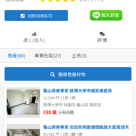
透天厝
雅房
其他住宅
樓中樓
華廈
店面
工廠
頂讓
0955945673
辦公
住辦
廠房
土地
坪數
讚 1 (加入)
評 價
車位
不拘
20坪以下
售屋(60)
專賣社區(27)
土地(3)
20~30 坪
30~40 坪
坪數
搜尋售屋好物
不拘
20坪以下
40~50 坪
50~60 坪
龜山房屋專家 銘傳大學市優質美套房
20~30 坪
30~40 坪
60~70 坪
70~80 坪
11.584 坪 | 1房 1衛
銘傳大學市 桃園市 龜山區 明成街
40~50 坪
50~60 坪
~
坪
388 萬
1468萬
60~70 坪
70~80 坪
龜山房屋專家 近后街商圈邊間臨路大面寬透天
樓層
50.481 坪 | 3房 3廳 3衛