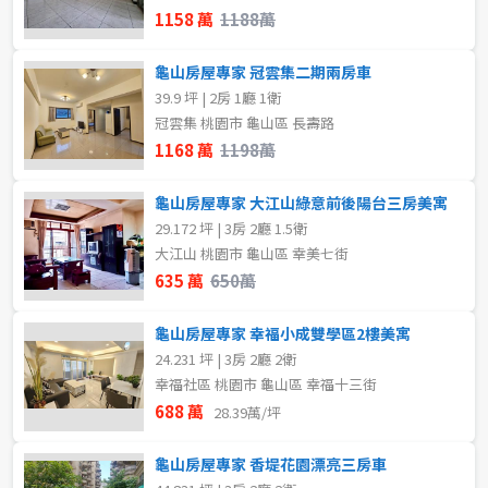
1158 萬
1188萬
龜山房屋專家 冠雲集二期兩房車
39.9 坪 | 2房 1廳 1衛
冠雲集 桃園市 龜山區 長壽路
1168 萬
1198萬
龜山房屋專家 大江山綠意前後陽台三房美寓
29.172 坪 | 3房 2廳 1.5衛
大江山 桃園市 龜山區 幸美七街
635 萬
650萬
龜山房屋專家 幸福小成雙學區2樓美寓
24.231 坪 | 3房 2廳 2衛
幸福社區 桃園市 龜山區 幸福十三街
688 萬
28.39萬/坪
龜山房屋專家 香堤花園漂亮三房車