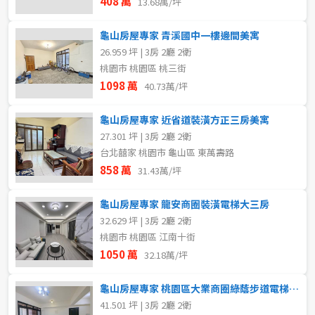
408 萬
13.68萬/坪
龜山房屋專家 青溪國中一樓邊間美寓
26.959 坪 | 3房 2廳 2衛
桃園市 桃園區 桃三街
1098 萬
40.73萬/坪
龜山房屋專家 近省道裝潢方正三房美寓
27.301 坪 | 3房 2廳 2衛
台北囍家 桃園市 龜山區 東萬壽路
858 萬
31.43萬/坪
龜山房屋專家 龍安商圈裝潢電梯大三房
32.629 坪 | 3房 2廳 2衛
桃園市 桃園區 江南十街
1050 萬
32.18萬/坪
龜山房屋專家 桃園區大業商圈綠蔭步道電梯三房
41.501 坪 | 3房 2廳 2衛