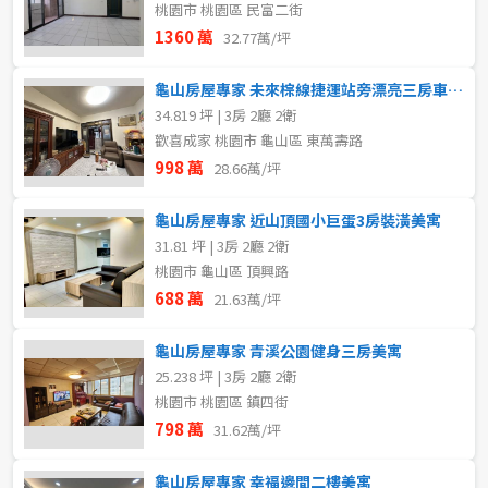
桃園市 桃園區 民富二街
1360 萬
32.77萬/坪
龜山房屋專家 未來棕線捷運站旁漂亮三房車美寓
34.819 坪 | 3房 2廳 2衛
歡喜成家 桃園市 龜山區 東萬壽路
998 萬
28.66萬/坪
龜山房屋專家 近山頂國小巨蛋3房裝潢美寓
31.81 坪 | 3房 2廳 2衛
桃園市 龜山區 頂興路
688 萬
21.63萬/坪
龜山房屋專家 青溪公園健身三房美寓
25.238 坪 | 3房 2廳 2衛
桃園市 桃園區 鎮四街
798 萬
31.62萬/坪
龜山房屋專家 幸福邊間二樓美寓