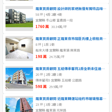
羅東買房顧問 設計師的家絕無僅有獨特品味景觀別墅
58 坪 | 4房 2廳 4衛
宜蘭縣 冬山鄉 富農路一段
1760 萬
30.34萬/坪
羅東買房顧問 正羅東夜市屈臣氏樓上收租商業區套房
8 坪 | 1房 1衛
船來大樓 宜蘭縣 羅東鎮 興東路
198 萬
24.75萬/坪
羅東買房顧問 五結傳承馨苑2房全新未住過景觀華廈
20 坪 | 2房 2廳 1衛
傳承馨苑5 宜蘭縣 五結鄉 公園路
598 萬
29.9萬/坪
羅東買房顧問 近羅東轉運站紐約市玻璃惟幕景觀美3房
23 坪 | 3房 2廳 1衛
宜蘭縣 羅東鎮 光榮路