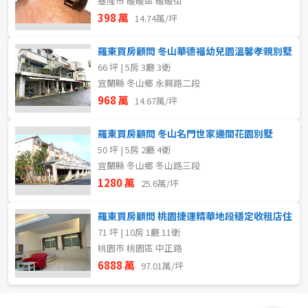
基隆市 暖暖區 暖暖街
398 萬
14.74萬/坪
羅東買房顧問 冬山華德福幼兒園溫馨孝親別墅
66 坪 | 5房 3廳 3衛
宜蘭縣 冬山鄉 永興路二段
968 萬
14.67萬/坪
羅東買房顧問 冬山名門世家邊間花園別墅
50 坪 | 5房 2廳 4衛
宜蘭縣 冬山鄉 冬山路三段
1280 萬
25.6萬/坪
羅東買房顧問 桃園捷運精華地段穩定收租店住
71 坪 | 10房 1廳 11衛
桃園市 桃園區 中正路
6888 萬
97.01萬/坪