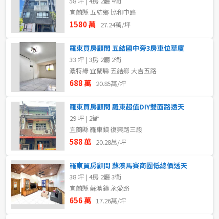
58 坪 | 4房 2廳 4衛
宜蘭縣 五結鄉 協和中路
1580 萬
27.24萬/坪
羅東買房顧問 五結國中旁3房車位華廈
33 坪 | 3房 2廳 2衛
濃特綠 宜蘭縣 五結鄉 大吉五路
688 萬
20.85萬/坪
羅東買房顧問 羅東超值DIY雙面路透天
29 坪 | 2衛
宜蘭縣 羅東鎮 復興路三段
588 萬
20.28萬/坪
羅東買房顧問 蘇澳馬賽商圈低總價透天
38 坪 | 4房 2廳 3衛
宜蘭縣 蘇澳鎮 永愛路
656 萬
17.26萬/坪