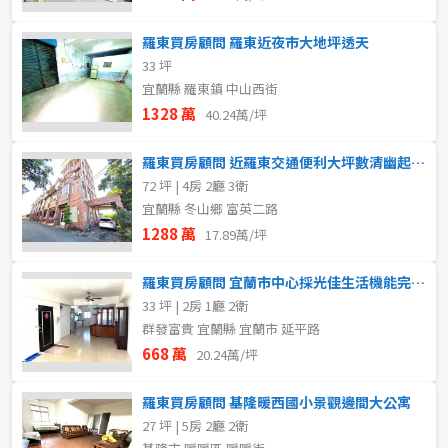
羅東買房顧問 羅東近夜市大地坪透天
33 坪
宜蘭縣 羅東鎮 中山西街
1328 萬
40.24萬/坪
羅東買房顧問 近羅東交通便利大坪數清幽起家厝
72 坪 | 4房 2廳 3衛
宜蘭縣 冬山鄉 富英二路
1288 萬
17.89萬/坪
羅東買房顧問 宜蘭市中心採光佳生活機能完善華廈
33 坪 | 2房 1廳 2衛
群發富貴 宜蘭縣 宜蘭市 延平路
668 萬
20.24萬/坪
羅東買房顧問 基隆暖西國小景觀邊間大公寓
27 坪 | 5房 2廳 2衛