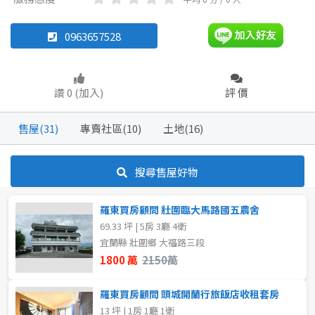
透天厝
雅房
其他住宅
華廈
農舍
店面
店面
頂讓
0963657528
辦公
住辦
廠房
土地
坪數
讚 0 (加入)
評 價
車位
不拘
20坪以下
售屋(31)
專賣社區(10)
土地(16)
20~30 坪
30~40 坪
坪數
搜尋售屋好物
不拘
20坪以下
50~60 坪
60~70 坪
羅東買房顧問 壯圍臨大馬路國五農舍
20~30 坪
30~40 坪
70~80 坪
80坪以上
69.33 坪 | 5房 3廳 4衛
宜蘭縣 壯圍鄉 大福路三段
40~50 坪
50~60 坪
~
坪
1800 萬
2150萬
60~70 坪
70~80 坪
羅東買房顧問 頭城開蘭行旅飯店收租套房
樓層
13 坪 | 1房 1廳 1衛