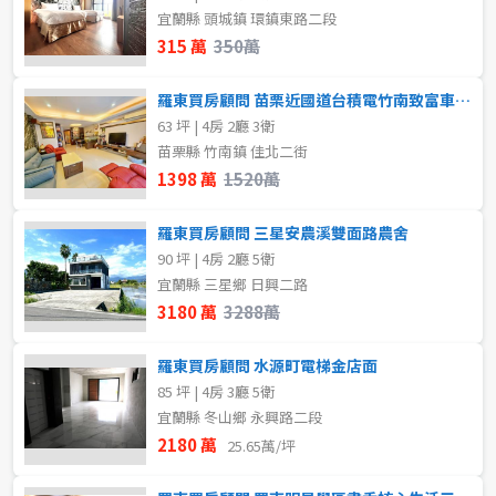
80坪以上
宜蘭縣 頭城鎮 環鎮東路二段
不拘
1樓
315 萬
350萬
~
坪
3樓
4樓
羅東買房顧問 苗栗近國道台積電竹南致富車庫大別墅
63 坪 | 4房 2廳 3衛
5~10樓
苗栗縣 竹南鎮 佳北二街
樓層
1398 萬
1520萬
不拘
地下室
~
樓
羅東買房顧問 三星安農溪雙面路農舍
1樓
2樓
90 坪 | 4房 2廳 5衛
宜蘭縣 三星鄉 日興二路
格局
3180 萬
3288萬
3樓
4樓
不拘
1房
羅東買房顧問 水源町電梯金店面
5~10樓
11~20樓
2房
3房
85 坪 | 4房 3廳 5衛
宜蘭縣 冬山鄉 永興路二段
21樓以上
2180 萬
4房
5房以上
25.65萬/坪
~
樓