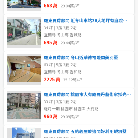
668 萬
29.04萬/坪
羅東買房顧問 近冬山車站36大地坪有庭院透天
34 坪 | 3房 3廳 2衛
宜蘭縣 冬山鄉 香城路
695 萬
20.44萬/坪
羅東買房顧問 冬山近華德福邊間美別墅
63 坪 | 5房 3廳 2衛
宜蘭縣 冬山鄉 香和路
2225 萬
35.32萬/坪
羅東買房顧問 桃園市大有路羅丹藝術家採光美三房
33 坪 | 3房 1廳 2衛
羅丹一期 桃園市 桃園區 大有路
960 萬
29.09萬/坪
羅東買房顧問 五結輕屋齡邊間好利用靚別墅