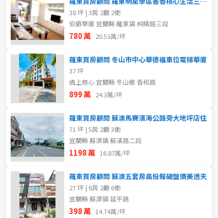
羅東買房顧問 羅東明星學區書香核心生活三房華廈
38 坪 | 3房 2廳 2衛
屋齡
伯爵華廈 宜蘭縣 羅東鎮 純精路三段
格局
780 萬
20.53萬/坪
不拘
不拘
1房
羅東買房顧問 冬山市中心華德福車位電梯華廈
37 坪
2房
3房
售價
遇上慈心 宜蘭縣 冬山鄉 香和路
899 萬
24.3萬/坪
4房
5房以上
羅東買房顧問 蘇澳馬賽濱海公路旁大地坪店住
71 坪 | 5房 2廳 3衛
租金(元)
宜蘭縣 蘇澳鎮 蘇濱路二段
1198 萬
16.87萬/坪
羅東買房顧問 蘇澳五套房高投報破盤價美透天
27 坪 | 6房 2廳 6衛
宜蘭縣 蘇澳鎮 延平路
398 萬
14.74萬/坪