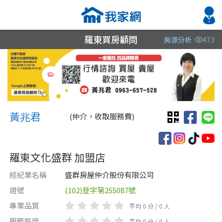
羅東買房顧問
房源分析
473
縣市
縣市
縣市
區域
區域
區域
不限
不限
不限
不限
不限
不限
黃兆君 黃兆君
宜蘭縣
宜蘭縣
黃兆君
(仲介，收取服務費)
苗栗縣
羅東文化盛群 加盟店
桃園市
經紀業名稱
盛群房屋仲介股份有限公司
基隆市
證號
(102)登字第255087號
類型(可複選)
售價
類型(可複選)
專業品質
平均 0 分 / 0 人
不拘
不拘
整層住家
公寓
電梯大樓
獨立套房
分租套房
別墅
服務態度
平均 0 分 / 0 人