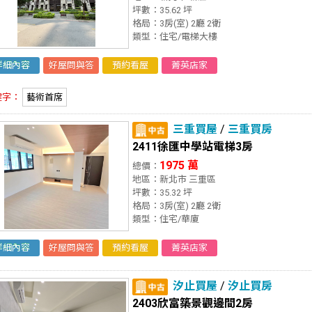
坪數：35.62 坪
格局：3房(室) 2廳 2衛
類型：住宅/電梯大樓
詳細內容
好屋問與答
預約看屋
菁英店家
鍵字：
藝術首席
三重買屋
/
三重買房
2411徐匯中學站電梯3房
1975 萬
總價：
地區：新北市 三重區
坪數：35.32 坪
格局：3房(室) 2廳 2衛
類型：住宅/華廈
詳細內容
好屋問與答
預約看屋
菁英店家
汐止買屋
/
汐止買房
2403欣富築景觀邊間2房