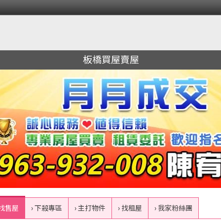
板橋買屋賣屋
 找售屋
› 下殺專區
› 主打物件
› 找租屋
› 我家粉絲團