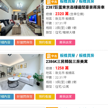
板橋買屋
/
板橋買房
2387巨蛋東京高樓邊間豪景兩房車
2320 萬
總價：
(含車位價)
地區：新北市 板橋區
坪數：37.31 坪
格局：2房(室) 2廳 1衛
類型：住宅/電梯大樓
詳細內容
好屋問與答
預約看屋
菁英店家
板橋買屋
/
板橋買房
2386K三民精裝三房美寓
1258 萬
總價：
地區：新北市 板橋區
坪數：22.31 坪
格局：3房(室) 2廳 2衛
類型：住宅/公寓
詳細內容
好屋問與答
預約看屋
菁英店家