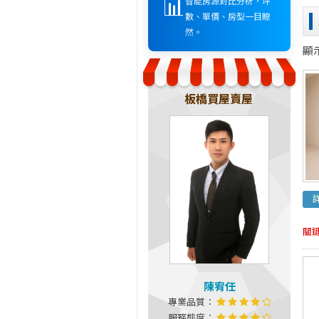
📊
智能房源對比分析，坪
數、單價、房型一目瞭
然。
顯
板橋買屋賣屋
關
陳宥任
專業品質：
服務態度：