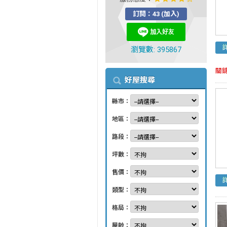
訂閱：43 (加入)
瀏覽數: 395867
關
好屋搜尋
縣市：
地區：
路段：
坪數：
售價：
類型：
格局：
屋齡：