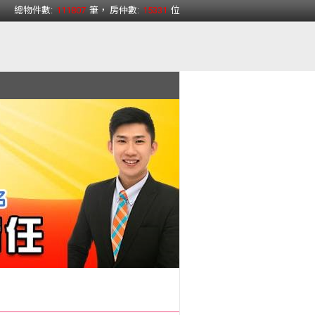
總物件數:
111807
筆， 房仲數:
15331
位