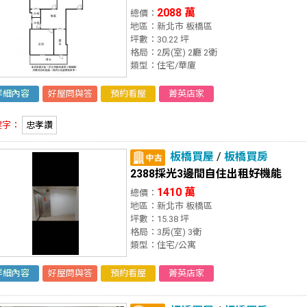
2088 萬
總價：
地區：新北市 板橋區
坪數：30.22 坪
格局：2房(室) 2廳 2衛
類型：住宅/華廈
詳細內容
好屋問與答
預約看屋
菁英店家
鍵字：
忠孝讚
板橋買屋
/
板橋買房
2388採光3邊間自住出租好機能
1410 萬
總價：
地區：新北市 板橋區
坪數：15.38 坪
格局：3房(室) 3衛
類型：住宅/公寓
詳細內容
好屋問與答
預約看屋
菁英店家