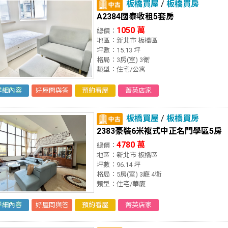
板橋買屋
/
板橋買房
A2384國泰收租5套房
1050 萬
總價：
地區：新北市 板橋區
坪數：15.13 坪
格局：3房(室) 3衛
類型：住宅/公寓
詳細內容
好屋問與答
預約看屋
菁英店家
板橋買屋
/
板橋買房
2383豪裝6米複式中正名門學區5房
4780 萬
總價：
地區：新北市 板橋區
坪數：96.14 坪
格局：5房(室) 3廳 4衛
類型：住宅/華廈
詳細內容
好屋問與答
預約看屋
菁英店家