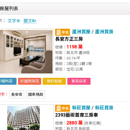
房屋列表
示：
文字
圖文
蘆洲買屋
/
蘆洲買房
長安方正三房
1198 萬
總價：
地區：新北市 蘆洲區
坪數：30.74 坪
格局：3房(室) 2廳 2衛
類型：住宅/公寓
詳細內容
好屋問與答
預約看屋
菁英店家
鍵字：
長安街
國泰格局
新莊買屋
/
新莊買房
2393藝術首席三房車
2880 萬
總價：
(含車位價)
地區：新北市 新莊區