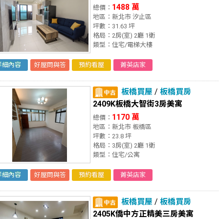
1488 萬
總價：
地區：新北市 汐止區
坪數：31.63 坪
格局：2房(室) 2廳 1衛
類型：住宅/電梯大樓
詳細內容
好屋問與答
預約看屋
菁英店家
板橋買屋
/
板橋買房
2409K板橋大智街3房美寓
1170 萬
總價：
地區：新北市 板橋區
坪數：23.8 坪
格局：3房(室) 2廳 1衛
類型：住宅/公寓
詳細內容
好屋問與答
預約看屋
菁英店家
板橋買屋
/
板橋買房
2405K僑中方正精美三房美寓