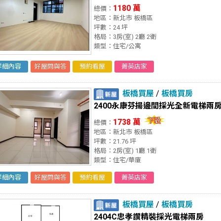
1180 萬
總價：
地區：新北市 板橋區
坪數：24 坪
格局：3房(室) 2廳 2衛
類型：住宅/公寓
詳細內容
好屋問與答
預約看屋
菁英店家
板橋買屋
/
板橋買房
2400永康芬揚邊間採光全新電梯兩
1738 萬
總價：
地區：新北市 板橋區
坪數：21.76 坪
格局：2房(室) 1廳 1衛
類型：住宅/華廈
詳細內容
好屋問與答
預約看屋
菁英店家
板橋買屋
/
板橋買房
2404C忠孝讚精裝採光電梯兩房