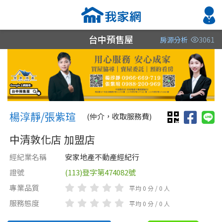
台中預售屋
房源分析
3061
縣市
縣市
縣市
區域
區域
區域
不限
不限
不限
不限
不限
不限
楊淳靜/張紫瑄 楊淳靜/張紫瑄
台中市
楊淳靜/張紫瑄
(仲介，收取服務費)
中清敦化店 加盟店
經紀業名稱
安家地產不動產經紀行
證號
(113)登字第474082號
專業品質
平均 0 分 / 0 人
類型(可複選)
售價
類型(可複選)
服務態度
平均 0 分 / 0 人
不拘
不拘
整層住家
透天厝
獨立套房
分租套房