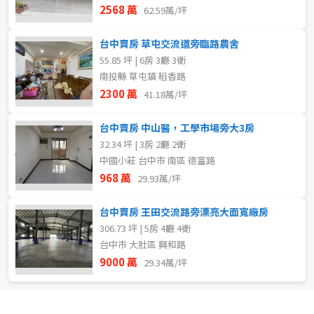
2568 萬
62.59萬/坪
台中賣房 草屯交流道旁臨路農舍
55.85 坪 | 6房 3廳 3衛
南投縣 草屯鎮 稻香路
2300 萬
41.18萬/坪
台中賣房 中山醫，工學市場旁大3房
32.34 坪 | 3房 2廳 2衛
中國小莊 台中市 南區 德富路
968 萬
29.93萬/坪
台中賣房 王田交流路旁漂亮大面寬廠房
306.73 坪 | 5房 4廳 4衛
台中市 大肚區 興和路
9000 萬
29.34萬/坪