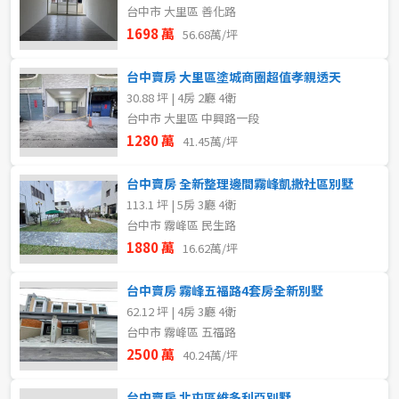
台中市 大里區 善化路
屋齡
1698 萬
56.68萬/坪
不拘
台中賣房 大里區塗城商圈超值孝親透天
30.88 坪 | 4房 2廳 4衛
台中市 大里區 中興路一段
1280 萬
售價
41.45萬/坪
台中賣房 全新整理邊間霧峰凱撒社區別墅
113.1 坪 | 5房 3廳 4衛
台中市 霧峰區 民生路
1880 萬
16.62萬/坪
台中賣房 霧峰五福路4套房全新別墅
62.12 坪 | 4房 3廳 4衛
台中市 霧峰區 五福路
2500 萬
40.24萬/坪
台中賣房 北屯區維多利亞別墅