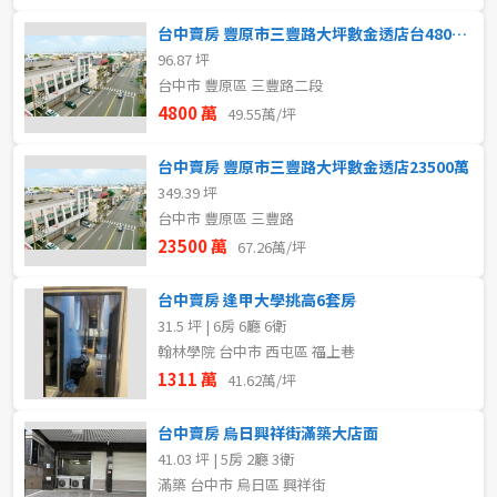
台中賣房 豐原市三豐路大坪數金透店台4800萬
96.87 坪
台中市 豐原區 三豐路二段
4800 萬
49.55萬/坪
台中賣房 豐原市三豐路大坪數金透店23500萬
349.39 坪
台中市 豐原區 三豐路
23500 萬
67.26萬/坪
台中賣房 逢甲大學挑高6套房
31.5 坪 | 6房 6廳 6衛
翰林學院 台中市 西屯區 福上巷
1311 萬
41.62萬/坪
台中賣房 烏日興祥街滿築大店面
41.03 坪 | 5房 2廳 3衛
滿築 台中市 烏日區 興祥街