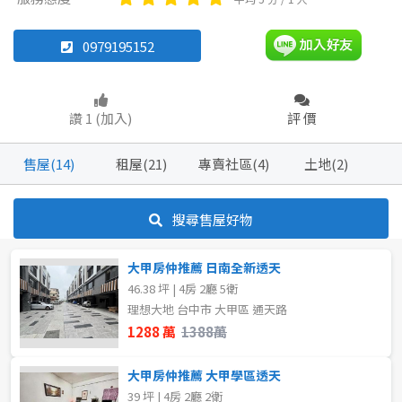
農舍
店面
廠房
0979195152
坪數
坪數
讚 1 (加入)
評 價
不拘
不拘
20~30 坪
20坪以下
售屋(14)
租屋(21)
專賣社區(4)
土地(2)
30~40 坪
20~30 坪
40~50 坪
30~40 坪
搜尋售屋好物
50~60 坪
40~50 坪
60~70 坪
50~60 坪
大甲房仲推薦 日南全新透天
70~80 坪
80坪以上
80坪以上
46.38 坪 | 4房 2廳 5衛
理想大地 台中市 大甲區 通天路
~
~
坪
坪
1288 萬
1388萬
大甲房仲推薦 大甲學區透天
樓層
樓層
39 坪 | 4房 2廳 2衛