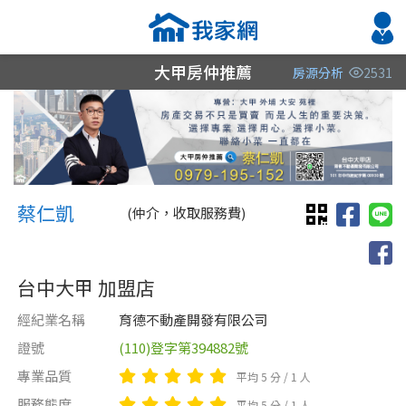
大甲房仲推薦
房源分析
2531
縣市
縣市
縣市
區域
區域
區域
不限
不限
不限
不限
不限
不限
蔡仁凱 蔡仁凱
台中市
苗栗縣
台中市
蔡仁凱
(仲介，收取服務費)
苗栗縣
台中市
苗栗縣
台中大甲 加盟店
經紀業名稱
育德不動產開發有限公司
證號
(110)登字第394882號
類型(可複選)
售價
類型(可複選)
專業品質
平均 5 分 / 1 人
不拘
不拘
電梯大樓
整層住家
獨立套房
透天厝
分租套房
華廈
服務態度
平均 5 分 / 1 人