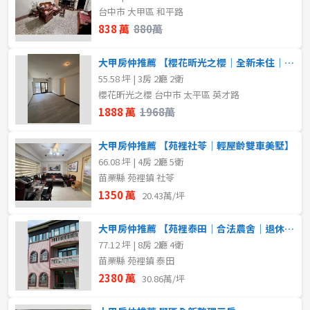
台中市 大甲區 和平路
不拘
不拘
1樓
1樓
838 萬
880萬
5~10樓
2樓
3樓
大甲房仲推薦 【櫻花昕光之櫻｜全新未住｜3房雙平車】
55.58 坪 | 3房 2廳 2衛
4樓
5~10樓
~
樓
櫻花昕光之櫻 台中市 太平區 英才路
1888 萬
1968萬
~
樓
格局
大甲房仲推薦 【苑裡社苓｜輕屋齡雙車美墅】
66.08 坪 | 4房 2廳 5衛
不拘
3房
苗栗縣 苑裡鎮 社苓
格局
1350 萬
20.43萬/坪
4房
不拘
5房以上
1房
大甲房仲推薦 【苑裡泰田｜合法農舍｜退休養生首選】
2房
3房
77.12 坪 | 8房 2廳 4衛
苗栗縣 苑裡鎮 泰田
屋齡
2380 萬
30.86萬/坪
不拘
租金(元)