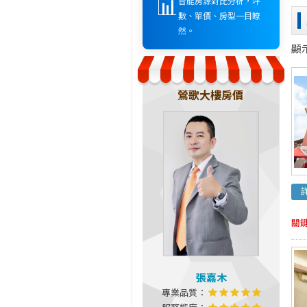
📊
智能房源對比分析，坪
數、單價、房型一目瞭
然。
顯
鶯歌大樓房價
關
張嘉木
專業品質：