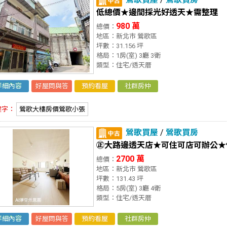
低總價★邊間採光好透天★需整理
980 萬
總價：
地區：新北市 鶯歌區
坪數：31.156 坪
格局：1房(室) 3廳 3衛
類型：住宅/透天厝
詳細內容
好屋問與答
預約看屋
社群房仲
鍵字：
鶯歌大樓房價鶯歌小張
鶯歌買屋
/
鶯歌買房
㊣大路邊透天店★可住可店可辦公★
2700 萬
總價：
地區：新北市 鶯歌區
坪數：131.43 坪
格局：5房(室) 3廳 4衛
類型：住宅/透天厝
詳細內容
好屋問與答
預約看屋
社群房仲