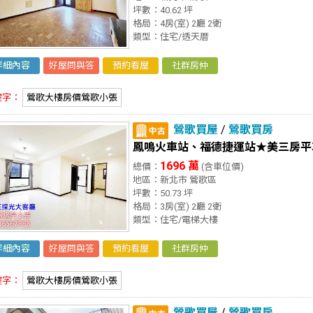
坪數：40.62 坪
格局：4房(室) 2廳 2衛
類型：住宅/透天厝
詳細內容
好屋問與答
預約看屋
社群房仲
鍵字：
鶯歌大樓房價鶯歌小張
鶯歌買屋
/
鶯歌買房
鳳鳴火車站、福德捷運站★美三房平
1696 萬
總價：
(含車位價)
地區：新北市 鶯歌區
坪數：50.73 坪
格局：3房(室) 2廳 2衛
類型：住宅/電梯大樓
詳細內容
好屋問與答
預約看屋
社群房仲
鍵字：
鶯歌大樓房價鶯歌小張
鶯歌買屋
/
鶯歌買房