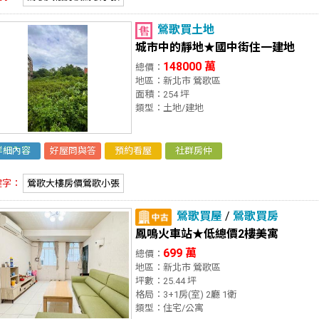
鶯歌買土地
城市中的靜地★國中街住一建地
148000 萬
總價：
地區：新北市 鶯歌區
面積：254 坪
類型：土地/建地
詳細內容
好屋問與答
預約看屋
社群房仲
鍵字：
鶯歌大樓房價鶯歌小張
鶯歌買屋
/
鶯歌買房
鳳鳴火車站★低總價2樓美寓
699 萬
總價：
地區：新北市 鶯歌區
坪數：25.44 坪
格局：3+1房(室) 2廳 1衛
類型：住宅/公寓