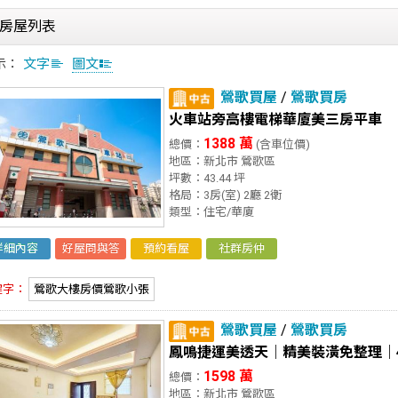
房屋列表
示：
文字
圖文
鶯歌買屋
/
鶯歌買房
火車站旁高樓電梯華廈美三房平車
1388 萬
總價：
(含車位價)
地區：新北市 鶯歌區
坪數：43.44 坪
格局：3房(室) 2廳 2衛
類型：住宅/華廈
詳細內容
好屋問與答
預約看屋
社群房仲
鍵字：
鶯歌大樓房價鶯歌小張
鶯歌買屋
/
鶯歌買房
鳳鳴捷運美透天｜精美裝潢免整理｜
1598 萬
總價：
地區：新北市 鶯歌區