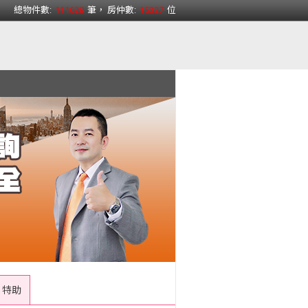
總物件數:
111628
筆， 房仲數:
15327
位
AI 特助