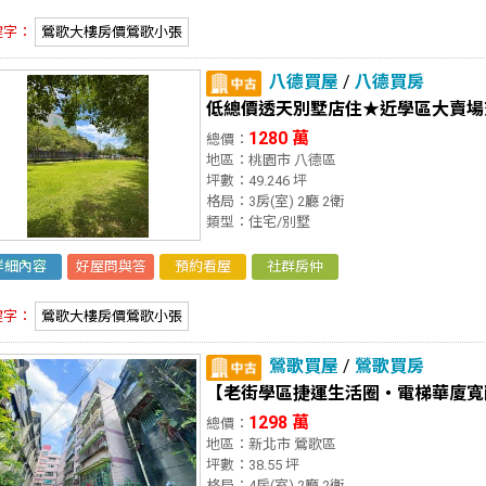
鍵字：
鶯歌大樓房價鶯歌小張
八德買屋
/
八德買房
低總價透天別墅店住★近學區大賣場
1280 萬
總價：
地區：桃園市 八德區
坪數：49.246 坪
格局：3房(室) 2廳 2衛
類型：住宅/別墅
詳細內容
好屋問與答
預約看屋
社群房仲
鍵字：
鶯歌大樓房價鶯歌小張
鶯歌買屋
/
鶯歌買房
【老街學區捷運生活圈・電梯華廈寬
1298 萬
總價：
地區：新北市 鶯歌區
坪數：38.55 坪
格局：4房(室) 2廳 2衛