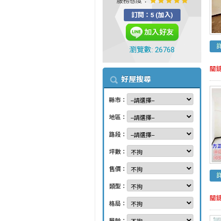
服務態度：
訂閱：5 (加入)
瀏覽數: 26768
關
好屋搜尋
縣市：
地區：
路段：
坪數：
售價：
類型：
關
格局：