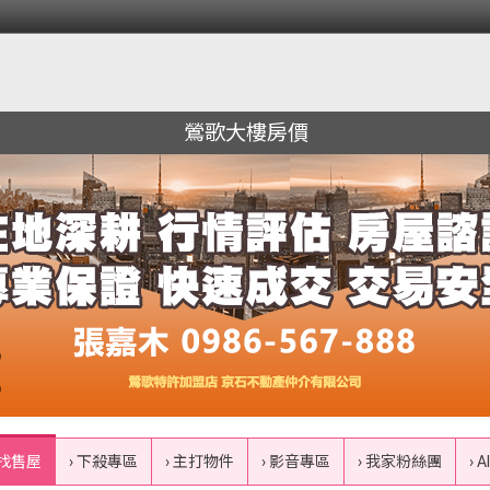
鶯歌大樓房價
 找售屋
› 下殺專區
› 主打物件
› 影音專區
› 我家粉絲團
› 