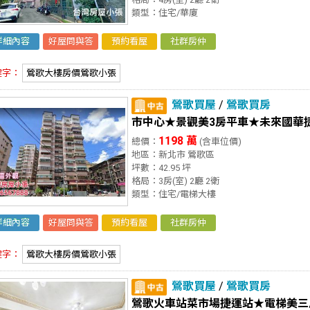
類型：住宅/華廈
詳細內容
好屋問與答
預約看屋
社群房仲
鍵字：
鶯歌大樓房價鶯歌小張
鶯歌買屋
/
鶯歌買房
市中心★景觀美3房平車★未來國華
1198 萬
總價：
(含車位價)
地區：新北市 鶯歌區
坪數：42.95 坪
格局：3房(室) 2廳 2衛
類型：住宅/電梯大樓
詳細內容
好屋問與答
預約看屋
社群房仲
鍵字：
鶯歌大樓房價鶯歌小張
鶯歌買屋
/
鶯歌買房
鶯歌火車站菜市場捷運站★電梯美三