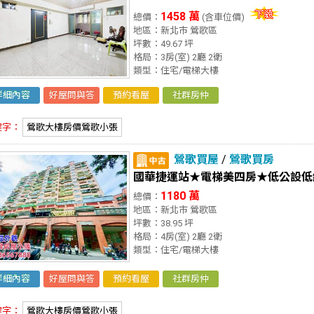
1458 萬
總價：
(含車位價)
地區：新北市 鶯歌區
坪數：49.67 坪
格局：3房(室) 2廳 2衛
類型：住宅/電梯大樓
詳細內容
好屋問與答
預約看屋
社群房仲
鍵字：
鶯歌大樓房價鶯歌小張
鶯歌買屋
/
鶯歌買房
國華捷運站★電梯美四房★低公設低
1180 萬
總價：
地區：新北市 鶯歌區
坪數：38.95 坪
格局：4房(室) 2廳 2衛
類型：住宅/電梯大樓
詳細內容
好屋問與答
預約看屋
社群房仲
鍵字：
鶯歌大樓房價鶯歌小張